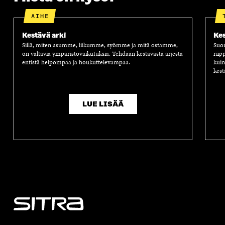
AIHE
Kestävä arki
Kes
Sillä, miten asumme, liikumme, syömme ja mitä ostamme,
Suom
on valtavia ympäristövaikutuksia. Tehdään kestävästä arjesta
riip
entistä helpompaa ja houkuttelevampaa.
kuin
kest
LUE LISÄÄ