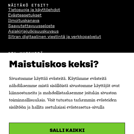
NÄITÄKÖ ETSIT?
Tietosuoja ja käyttöehdot
Evästeasetukset
Ilmoituskanava
Saavutettavuusseloste
Asiakirjajulkisuuskuvaus
Sitran digitaalinen viestintä ja verkkopalvelut
OTA YHTEYTTÄ
Suomen itsenäisyyden juhlarahasto Sitra
Maistuiskos keksi?
Itämerenkatu 11-13, PL 160,
00181 Helsinki
Sivustomme käyttää evästeitä. Käytämme evästeitä
Puhelin +358 294 618 991
Sähköpostiosoite
nähdäksemme mistä sisällöistä sivustomme käyttäjät ovat
etunimi.sukunimi@sitra.fi tai sitra@sitra.fi
kiinnostuneita ja mahdollistaaksemme joitakin sivuston
Saapumisohjeet
toiminnallisuuksia. Voit tutustua tarkemmin evästeiden
sisältöön ja hallita asetuksiasi evästeasetus-sivulla
Y-tunnus 0202132-3
OLEMME NÄISSÄ SOMEISSA
SALLI KAIKKI
Facebook