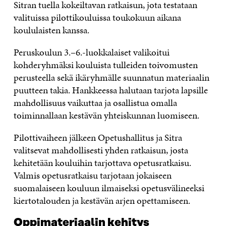
Sitran tuella kokeiltavan ratkaisun, jota testataan
valituissa pilottikouluissa toukokuun aikana
koululaisten kanssa.
Peruskoulun 3.–6.-luokkalaiset valikoitui
kohderyhmäksi kouluista tulleiden toivomusten
perusteella sekä ikäryhmälle suunnatun materiaalin
puutteen takia. Hankkeessa halutaan tarjota lapsille
mahdollisuus vaikuttaa ja osallistua omalla
toiminnallaan kestävän yhteiskunnan luomiseen.
Pilottivaiheen jälkeen Opetushallitus ja Sitra
valitsevat mahdollisesti yhden ratkaisun, josta
kehitetään kouluihin tarjottava opetusratkaisu.
Valmis opetusratkaisu tarjotaan jokaiseen
suomalaiseen kouluun ilmaiseksi opetusvälineeksi
kiertotalouden ja kestävän arjen opettamiseen.
Oppimateriaalin kehitys