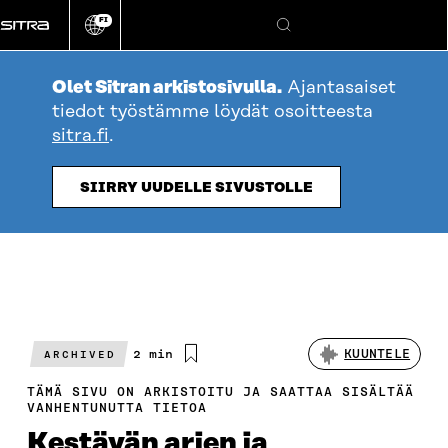
Siirry
FI
suoraan
Vaihda
Hae
sivuston
sisältöön
kieli
Olet Sitran arkistosivulla.
Ajantasaiset
tiedot työstämme löydät osoitteesta
sitra.fi
.
SIIRRY UUDELLE SIVUSTOLLE
Arvioitu
2 min
KUUNTELE
ARCHIVED
lukuaika
TÄMÄ SIVU ON ARKISTOITU JA SAATTAA SISÄLTÄÄ
VANHENTUNUTTA TIETOA
Kestävän arjen ja