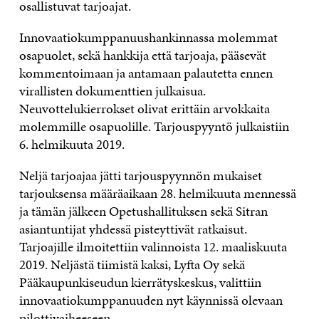
osallistuvat tarjoajat.
Innovaatiokumppanuushankinnassa molemmat
osapuolet, sekä hankkija että tarjoaja, pääsevät
kommentoimaan ja antamaan palautetta ennen
virallisten dokumenttien julkaisua.
Neuvottelukierrokset olivat erittäin arvokkaita
molemmille osapuolille. Tarjouspyyntö julkaistiin
6. helmikuuta 2019.
Neljä tarjoajaa jätti tarjouspyynnön mukaiset
tarjouksensa määräaikaan 28. helmikuuta mennessä
ja tämän jälkeen Opetushallituksen sekä Sitran
asiantuntijat yhdessä pisteyttivät ratkaisut.
Tarjoajille ilmoitettiin valinnoista 12. maaliskuuta
2019. Neljästä tiimistä kaksi, Lyfta Oy sekä
Pääkaupunkiseudun kierrätyskeskus, valittiin
innovaatiokumppanuuden nyt käynnissä olevaan
pilottivaiheeseen.