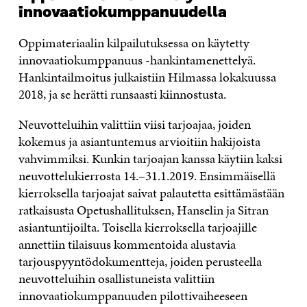
innovaatiokumppanuudella
Oppimateriaalin kilpailutuksessa on käytetty
innovaatiokumppanuus -hankintamenettelyä.
Hankintailmoitus julkaistiin Hilmassa lokakuussa
2018, ja se herätti runsaasti kiinnostusta.
Neuvotteluihin valittiin viisi tarjoajaa, joiden
kokemus ja asiantuntemus arvioitiin hakijoista
vahvimmiksi. Kunkin tarjoajan kanssa käytiin kaksi
neuvottelukierrosta 14.–31.1.2019. Ensimmäisellä
kierroksella tarjoajat saivat palautetta esittämästään
ratkaisusta Opetushallituksen, Hanselin ja Sitran
asiantuntijoilta. Toisella kierroksella tarjoajille
annettiin tilaisuus kommentoida alustavia
tarjouspyyntödokumentteja, joiden perusteella
neuvotteluihin osallistuneista valittiin
innovaatiokumppanuuden pilottivaiheeseen