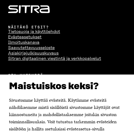
NÄITÄKÖ ETSIT?
Tietosuoja ja käyttöehdot
Evästeasetukset
Ilmoituskanava
Saavutettavuusseloste
Asiakirjajulkisuuskuvaus
Sitran digitaalinen viestintä ja verkkopalvelut
OTA YHTEYTTÄ
Suomen itsenäisyyden juhlarahasto Sitra
Maistuiskos keksi?
Itämerenkatu 11-13, PL 160,
00181 Helsinki
Sivustomme käyttää evästeitä. Käytämme evästeitä
Puhelin +358 294 618 991
Sähköpostiosoite
nähdäksemme mistä sisällöistä sivustomme käyttäjät ovat
etunimi.sukunimi@sitra.fi tai sitra@sitra.fi
kiinnostuneita ja mahdollistaaksemme joitakin sivuston
Saapumisohjeet
toiminnallisuuksia. Voit tutustua tarkemmin evästeiden
sisältöön ja hallita asetuksiasi evästeasetus-sivulla
Y-tunnus 0202132-3