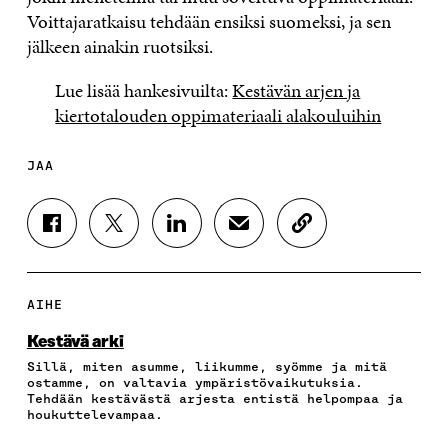
Voittajaratkaisu tehdään ensiksi suomeksi, ja sen
jälkeen ainakin ruotsiksi.
Lue lisää hankesivuilta:
Kestävän arjen ja
kiertotalouden oppimateriaali alakouluihin
JAA
J
J
J
J
K
A
A
A
A
O
A
A
A
A
P
F
T
L
S
I
A
W
I
Ä
O
AIHE
C
I
N
H
I
E
T
K
K
A
Kestävä arki
B
T
E
Ö
R
Sillä, miten asumme, liikumme, syömme ja mitä
O
E
D
P
T
ostamme, on valtavia ympäristövaikutuksia.
O
R
I
O
I
Tehdään kestävästä arjesta entistä helpompaa ja
K
I
N
S
K
houkuttelevampaa.
I
S
I
T
K
S
S
S
I
E