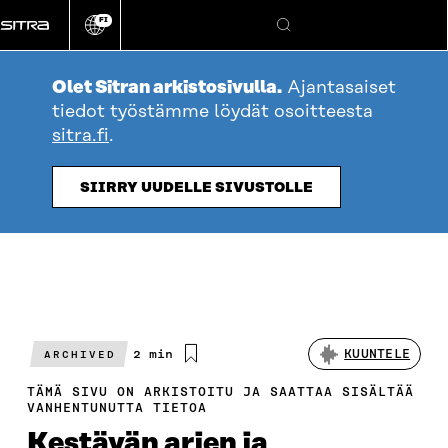
Siirry
FI
suoraan
Vaihda
Hae
sivuston
sisältöön
kieli
Olet Sitran arkistosivulla.
Ajantasaiset
tiedot työstämme löydät osoitteesta
sitra.fi
.
SIIRRY UUDELLE SIVUSTOLLE
Arvioitu
2 min
KUUNTELE
ARCHIVED
lukuaika
TÄMÄ SIVU ON ARKISTOITU JA SAATTAA SISÄLTÄÄ
VANHENTUNUTTA TIETOA
Kestävän arjen ja