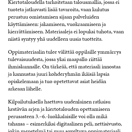
Kiertotaloudella tarkoitetaan talousmallia, jossa ei
tuoteta jatkuvasti lisää tavaroita, vaan kulutus
perustuu omistamisen sijaan palveluiden
käyttämiseen: jakamiseen, vuokraamiseen ja
kierrättämiseen. Materiaaleja ei lopuksi tuhota, vaan
niistä syntyy yhä uudelleen uusia tuotteita.
Oppimateriaalin tulee välittää oppilaille ymmärrys
tulevaisuudesta, jossa yksi maapallo riittää
ihmiskunnalle. On tärkeää, että materiaali innostaa
ja kannustaa juuri kohderyhmän ikäisiä lapsia
opiskelemaan ja tuo opetettavat asiat heidän
arkeaan lähelle.
Kilpailutuksella haettava uudenlainen ratkaisu
kestävän arjen ja kiertotalouden opettamiseen
perusasteen 3.–6.-luokkalaisille voi olla mikä
tahansa – esimerkiksi digitaalinen peli, nettisivusto,
jokin menetelmä tai muu soveltuva oppimateriaali.