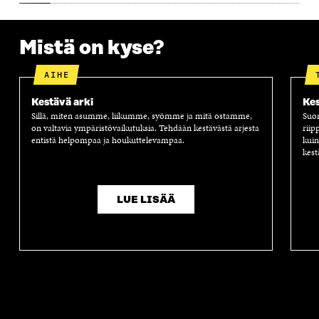
A
A
S
A
Mistä on kyse?
AIHE
Kestävä arki
Kes
Sillä, miten asumme, liikumme, syömme ja mitä ostamme,
Suom
on valtavia ympäristövaikutuksia. Tehdään kestävästä arjesta
riip
entistä helpompaa ja houkuttelevampaa.
kuin
kest
LUE LISÄÄ