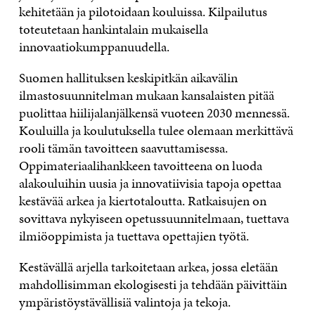
kehitetään ja pilotoidaan kouluissa. Kilpailutus
toteutetaan hankintalain mukaisella
innovaatiokumppanuudella.
Suomen hallituksen keskipitkän aikavälin
ilmastosuunnitelman mukaan kansalaisten pitää
puolittaa hiilijalanjälkensä vuoteen 2030 mennessä.
Kouluilla ja koulutuksella tulee olemaan merkittävä
rooli tämän tavoitteen saavuttamisessa.
Oppimateriaalihankkeen tavoitteena on luoda
alakouluihin uusia ja innovatiivisia tapoja opettaa
kestävää arkea ja kiertotaloutta. Ratkaisujen on
sovittava nykyiseen opetussuunnitelmaan, tuettava
ilmiöoppimista ja tuettava opettajien työtä.
Kestävällä arjella tarkoitetaan arkea, jossa eletään
mahdollisimman ekologisesti ja tehdään päivittäin
ympäristöystävällisiä valintoja ja tekoja.