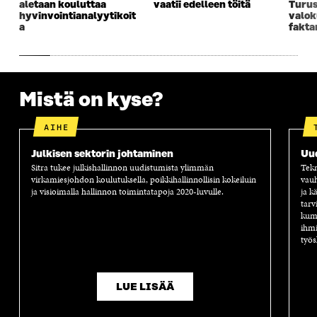
aletaan kouluttaa
vaatii edelleen töitä
Turus
A
A
S
hyvinvointianalyytikoit
valok
A
a
fakta
Mistä on kyse?
AIHE
Julkisen sektorin johtaminen
Uu
Sitra tukee julkishallinnon uudistumista ylimmän
Tekn
virkamiesjohdon koulutuksella, poikkihallinnollisin kokeiluin
vauh
ja visioimalla hallinnon toimintatapoja 2020-luvulle.
ja k
tarv
kump
ihmi
työs
LUE LISÄÄ