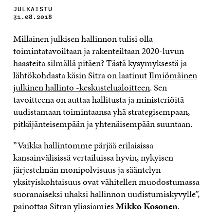
JULKAISTU
31.08.2018
Millainen julkisen hallinnon tulisi olla
toimintatavoiltaan ja rakenteiltaan 2020-luvun
haasteita silmällä pitäen? Tästä kysymyksestä ja
lähtökohdasta käsin Sitra on laatinut
Ilmiömäinen
julkinen hallinto -keskustelualoitteen
. Sen
tavoitteena on auttaa hallitusta ja ministeriöitä
uudistamaan toimintaansa yhä strategisempaan,
pitkäjänteisempään ja yhtenäisempään suuntaan.
”Vaikka hallintomme pärjää erilaisissa
kansainvälisissä vertailuissa hyvin, nykyisen
järjestelmän monipolvisuus ja sääntelyn
yksityiskohtaisuus ovat vähitellen muodostumassa
suoranaiseksi uhaksi hallinnon uudistumiskyvylle”,
painottaa Sitran yliasiamies
Mikko Kosonen
.