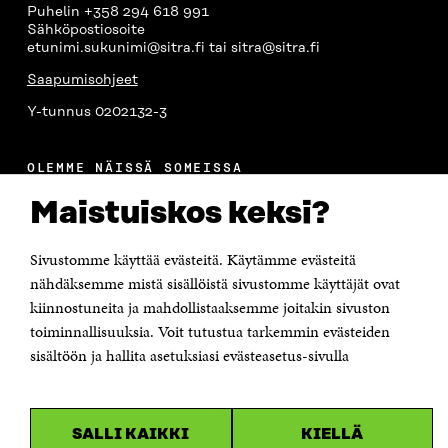
Puhelin +358 294 618 991
Sähköpostiosoite
etunimi.sukunimi@sitra.fi tai sitra@sitra.fi
Saapumisohjeet
Y-tunnus 0202132-3
OLEMME NÄISSÄ SOMEISSA
Facebook
Avautuu
Maistuiskos keksi?
uudessa
Linkedin
ikkunassa
Avautuu
Sivustomme käyttää evästeitä. Käytämme evästeitä
uudessa
Youtube
nähdäksemme mistä sisällöistä sivustomme käyttäjät ovat
ikkunassa
Avautuu
kiinnostuneita ja mahdollistaaksemme joitakin sivuston
uudessa
Instagram
ikkunassa
toiminnallisuuksia. Voit tutustua tarkemmin evästeiden
Avautuu
uudessa
sisältöön ja hallita asetuksiasi evästeasetus-sivulla
ikkunassa
SALLI KAIKKI
KIELLÄ