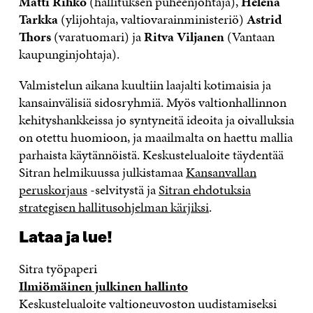
Matti Rihko
(hallituksen puheenjohtaja),
Helena
Tarkka
(ylijohtaja, valtiovarainministeriö)
Astrid
Thors
(varatuomari) ja
Ritva Viljanen
(Vantaan
kaupunginjohtaja).
Valmistelun aikana kuultiin laajalti kotimaisia ja
kansainvälisiä sidosryhmiä. Myös valtionhallinnon
kehityshankkeissa jo syntyneitä ideoita ja oivalluksia
on otettu huomioon, ja maailmalta on haettu mallia
parhaista käytännöistä. Keskustelualoite täydentää
Sitran helmikuussa julkistamaa
Kansanvallan
peruskorjaus
-selvitystä ja
Sitran ehdotuksia
strategisen hallitusohjelman kärjiksi
.
Lataa ja lue!
Sitra työpaperi
Ilmiömäinen julkinen hallinto
Keskustelualoite valtioneuvoston uudistamiseksi