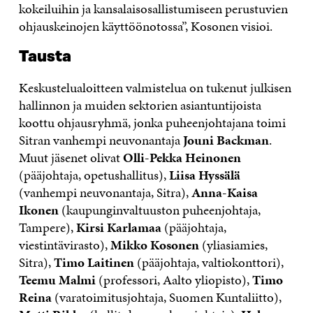
kokeiluihin ja kansalaisosallistumiseen perustuvien
ohjauskeinojen käyttöönotossa”, Kosonen visioi.
Tausta
Keskustelualoitteen valmistelua on tukenut julkisen
hallinnon ja muiden sektorien asiantuntijoista
koottu ohjausryhmä, jonka puheenjohtajana toimi
Sitran vanhempi neuvonantaja
Jouni Backman
.
Muut jäsenet olivat
Olli-Pekka Heinonen
(pääjohtaja, opetushallitus),
Liisa Hyssälä
(vanhempi neuvonantaja, Sitra),
Anna-Kaisa
Ikonen
(kaupunginvaltuuston puheenjohtaja,
Tampere),
Kirsi Karlamaa
(pääjohtaja,
viestintävirasto),
Mikko Kosonen
(yliasiamies,
Sitra),
Timo Laitinen
(pääjohtaja, valtiokonttori),
Teemu Malmi
(professori, Aalto yliopisto),
Timo
Reina
(varatoimitusjohtaja, Suomen Kuntaliitto),