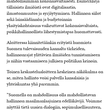
mahdollisimman kokonaisvaltaisesti. Esimerkkejä
tällaisista ilmiöistä ovat digitalisaatio,
ilmastonmuutos ja syrjäytyminen. Hallinnon siilot
sekä lainsäädännön ja budjetoinnin
yksityiskohtaisuus vaikeuttavat kokonaisvaltaista,
poikkihallinnollista lähestymistapaa huomattavasti.
Aloitteessa kiinnitetäänkin erityistä huomiota
Suomen tulevaisuuden kannalta tärkeiden,
hallinnonrajat ylittävien ilmiöiden tunnistamiseen
ja niihin vastaamiseen julkisen politiikan keinoin.
Toinen keskustelualoitteen keskeinen näkökulma on
se, miten hallinto voisi palvella kansalaisia ja
yhteiskuntaa yhä paremmin.
”Suomella on mahdollisuus olla mahdollistavan
hallinnon maailmanlaajuinen edelläkävijä. Voimme
näyttää tietä uusien dialogiin, sopimuksellisuuteen,