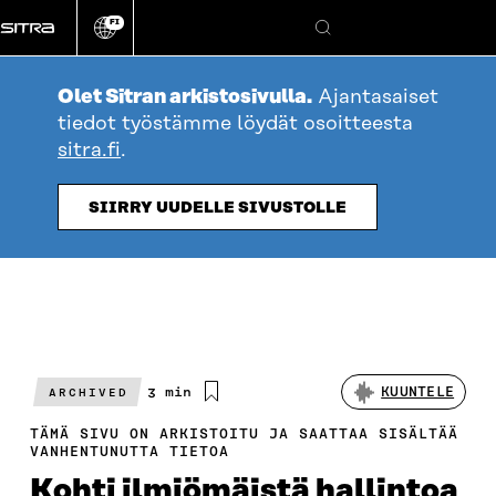
Siirry
FI
suoraan
Vaihda
Hae
sivuston
sisältöön
kieli
Olet Sitran arkistosivulla.
Ajantasaiset
tiedot työstämme löydät osoitteesta
sitra.fi
.
SIIRRY UUDELLE SIVUSTOLLE
Arvioitu
3 min
KUUNTELE
ARCHIVED
lukuaika
TÄMÄ SIVU ON ARKISTOITU JA SAATTAA SISÄLTÄÄ
VANHENTUNUTTA TIETOA
Kohti ilmiömäistä hallintoa