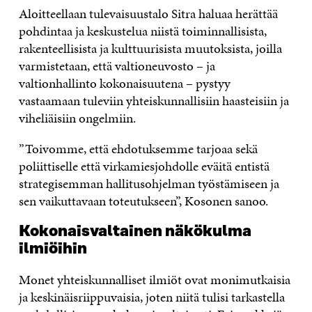
Aloitteellaan tulevaisuustalo Sitra haluaa herättää
pohdintaa ja keskustelua niistä toiminnallisista,
rakenteellisista ja kulttuurisista muutoksista, joilla
varmistetaan, että valtioneuvosto – ja
valtionhallinto kokonaisuutena – pystyy
vastaamaan tuleviin yhteiskunnallisiin haasteisiin ja
viheliäisiin ongelmiin.
”Toivomme, että ehdotuksemme tarjoaa sekä
poliittiselle että virkamiesjohdolle eväitä entistä
strategisemman hallitusohjelman työstämiseen ja
sen vaikuttavaan toteutukseen”, Kosonen sanoo.
Kokonaisvaltainen näkökulma
ilmiöihin
Monet yhteiskunnalliset ilmiöt ovat monimutkaisia
ja keskinäisriippuvaisia, joten niitä tulisi tarkastella