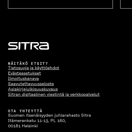
NÄITÄKÖ ETSIT?
Tietosuoja ja käyttöehdot
Evästeasetukset
Ilmoituskanava
Saavutettavuusseloste
Asiakirjajulkisuuskuvaus
Sitran digitaalinen viestintä ja verkkopalvelut
OTA YHTEYTTÄ
Suomen itsenäisyyden juhlarahasto Sitra
Itämerenkatu 11-13, PL 160,
00181 Helsinki