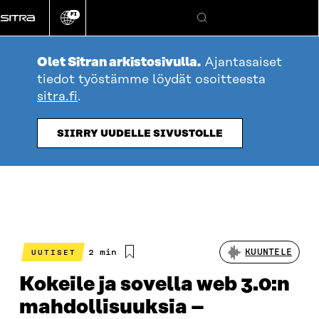
Siirry
FI
suoraan
Vaihda
Hae
sivuston
sisältöön
kieli
Olet Sitran arkistosivulla.
Ajantasaiset
tiedot työstämme löydät osoitteesta
sitra.fi
.
SIIRRY UUDELLE SIVUSTOLLE
Arvioitu
2 min
KUUNTELE
UUTISET
lukuaika
Kokeile ja sovella web 3.0:n
mahdollisuuksia –