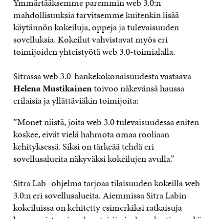
Ymmärtääksemme paremmin web 3.0:n
mahdollisuuksia tarvitsemme kuitenkin lisää
käytännön kokeiluja, oppeja ja tulevaisuuden
sovelluksia. Kokeilut vahvistavat myös eri
toimijoiden yhteistyötä web 3.0-toimialalla.
Sitrassa web 3.0-hankekokonaisuudesta vastaava
Helena Mustikainen
toivoo näkevänsä haussa
erilaisia ja yllättäviäkin toimijoita:
”Monet niistä, joita web 3.0 tulevaisuudessa eniten
koskee, eivät vielä hahmota omaa rooliaan
kehityksessä. Siksi on tärkeää tehdä eri
sovellusalueita näkyväksi kokeilujen avulla.”
Sitra Lab
-ohjelma tarjoaa tilaisuuden kokeilla web
3.0:n eri sovellusalueita. Aiemmissa Sitra Labin
kokeiluissa on kehitetty esimerkiksi ratkaisuja