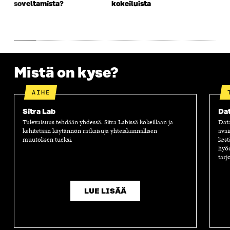
soveltamista?
kokeiluista
U
N
U
K
N
A
N
U
A
S
A
N
S
S
S
A
S
A
S
S
A
A
S
A
Mistä on kyse?
AIHE
Sitra Lab
Dat
Tulevaisuus tehdään yhdessä. Sitra Labissä kokeillaan ja
Dat
kehitetään käytännön ratkaisuja yhteiskunnallisen
avai
muutoksen tueksi.
kest
hyöd
tarj
LUE LISÄÄ