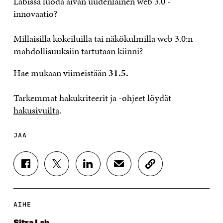
Labissä luoda aivan uudenlainen web 3.0 -
innovaatio?
Millaisilla kokeiluilla tai näkökulmilla web 3.0:n
mahdollisuuksiin tartutaan kiinni?
Hae mukaan viimeistään
31.5.
Tarkemmat hakukriteerit ja -ohjeet löydät
hakusivuilta
.
JAA
J
J
J
J
K
A
A
A
A
O
A
A
A
A
P
F
T
L
S
I
A
W
I
Ä
O
AIHE
C
I
N
H
I
E
T
K
K
A