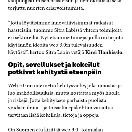
kaupungistumisen haasteisiin ja demokratiaan sekä
torjuttu nuorten eriarvoistumista.
”Jotta löytäisimme innovatiivisimmat ratkaisut
haasteisiin, tuomme Sitra Labissä yhteen toimijoita
eri sektoreilta. Nyt etsimme tiimejä, joilla on tarjota
käytännön ideoita web 3.0:n tulevaisuuden
käytöstä”, kertoo Sitra Labin vetäjä
Kirsi Hanhisalo
.
Opit, sovellukset ja kokeilut
potkivat kehitystä eteenpäin
Web 3.0 on internetin kehitysvaihe, joka innostaa ja
luo mahdollisuuksia, mutta nostattaa myös huolia
ja riskejä. Jotta kehityksen parhaista puolista
voidaan iloita – ja toisaalta epäkohtiin varautua –
tarvitaan lisää kokeiluja, tietoja ja oppeja.
On Suomen etu kirittää web 3.0 -toimialan