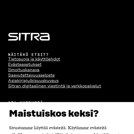
NÄITÄKÖ ETSIT?
Tietosuoja ja käyttöehdot
Evästeasetukset
Ilmoituskanava
Saavutettavuusseloste
Asiakirjajulkisuuskuvaus
Sitran digitaalinen viestintä ja verkkopalvelut
OTA YHTEYTTÄ
Suomen itsenäisyyden juhlarahasto Sitra
Maistuiskos keksi?
Itämerenkatu 11-13, PL 160,
00181 Helsinki
Sivustomme käyttää evästeitä. Käytämme evästeitä
Puhelin +358 294 618 991
Sähköpostiosoite