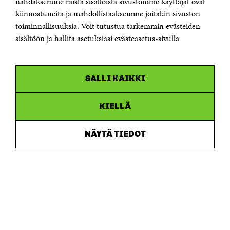
nähdäksemme mistä sisällöistä sivustomme käyttäjät ovat
etunimi.sukunimi@sitra.fi tai sitra@sitra.fi
kiinnostuneita ja mahdollistaaksemme joitakin sivuston
Saapumisohjeet
toiminnallisuuksia. Voit tutustua tarkemmin evästeiden
sisältöön ja hallita asetuksiasi evästeasetus-sivulla
Y-tunnus 0202132-3
OLEMME NÄISSÄ SOMEISSA
SALLI KAIKKI
Facebook
Avautuu
uudessa
Linkedin
ikkunassa
KIELLÄ
Avautuu
uudessa
Youtube
ikkunassa
Avautuu
NÄYTÄ TIEDOT
uudessa
Instagram
ikkunassa
Avautuu
uudessa
ikkunassa