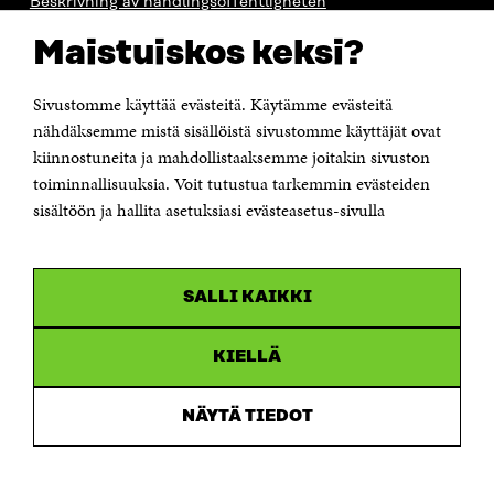
Beskrivning av handlingsoffentligheten
Sitra's digitala kommunikation och webbtjänster
Maistuiskos keksi?
KONTAKTA OSS
Sivustomme käyttää evästeitä. Käytämme evästeitä
Jubileumsfonden för Finlands självständighet Sitra
Östersjögatan 11–13, PB 160,
nähdäksemme mistä sisällöistä sivustomme käyttäjät ovat
00181 Helsingfors
kiinnostuneita ja mahdollistaaksemme joitakin sivuston
Tfn +358 294 618 991
toiminnallisuuksia. Voit tutustua tarkemmin evästeiden
Personalens e-postadresser har formen:
sisältöön ja hallita asetuksiasi evästeasetus-sivulla
fornamn.efternamn@sitra.fi
KANALER
SALLI KAIKKI
Facebook
Öppnas
i
Linkedin
ett
KIELLÄ
Öppnas
nytt
i
fönster
Youtube
ett
Öppnas
NÄYTÄ TIEDOT
nytt
i
fönster
Instagram
ett
Öppnas
nytt
i
fönster
ett