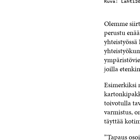
Kuva: Lahti2
Olemme siirt
perustu enää 
yhteistyössä
yhteistyökum
ympäristövie
joilla etenki
Esimerkiksi m
kartonkipakk
toivotulla ta
varmistus, on
täyttää koti
”Tapaus osoit