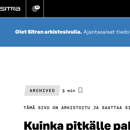
Siirry
suoraan
FI
Vaihda
sivuston
sisältöön
kieli
Olet Sitran arkistosivulla.
Ajantasaiset tied
ARCHIVED
Arvioitu
3 min
lukuaika
TÄMÄ SIVU ON ARKISTOITU JA SAATTAA S
Kuinka pitkälle pak