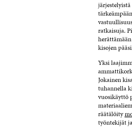
järjestelyist
tärkeämpään
vastuullisuusa
ratkaisuja. P
herättämään 
kisojen pääs
Yksi laajimm
ammattikorke
Jokainen kis
tuhannella k
vuosikäyttö 
materiaaliem
räätälöity
mo
työntekijät 