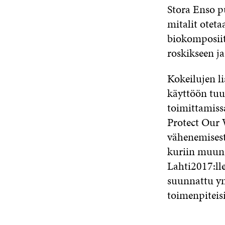
Stora Enso pu
mitalit oteta
biokomposiit
roskikseen j
Kokeilujen li
käyttöön tuu
toimittamiss
Protect Our 
vähenemisest
kuriin muun
Lahti2017:ll
suunnattu ym
toimenpiteisi