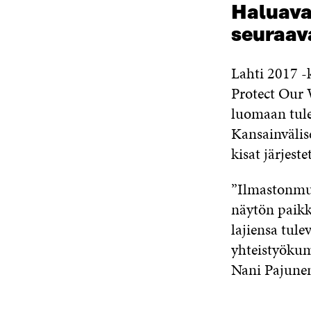
Haluavat
seuraava
Lahti 2017 -
Protect Our 
luomaan tule
Kansainvälis
kisat järjest
”Ilmastonmuu
näytön paikk
lajiensa tule
yhteistyökum
Nani Pajunen