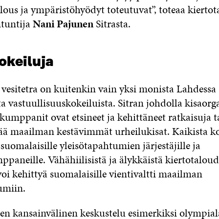
alous ja ympäristöhyödyt toteutuvat”, toteaa kierto
ntuntija
Nani Pajunen
Sitrasta.
okeiluja
vesitetra on kuitenkin vain yksi monista Lahdessa
ta vastuullisuuskokeiluista. Sitran johdolla kisaorg
kumppanit ovat etsineet ja kehittäneet ratkaisuja t
tää maailman kestävimmät urheilukisat. Kaikista ko
suomalaisille yleisötapahtumien järjestäjille ja
paneille. Vähähiilisistä ja älykkäistä kiertotalou
voi kehittyä suomalaisille vientivaltti maailman
umiin.
en kansainvälinen keskustelu esimerkiksi olympial