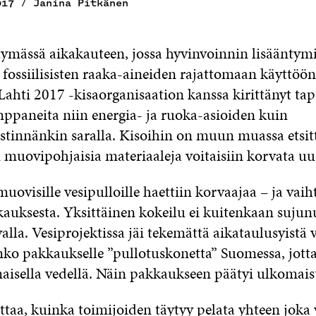
017 / Janina Pitkänen
ymässä aikakauteen, jossa hyvinvoinnin lisääntymi
fossiilisisten raaka-aineiden rajattomaan käyttöön.
 Lahti 2017 -kisaorganisaation kanssa kirittänyt t
ppaneita niin energia- ja ruoka-asioiden kuin
stinnänkin saralla. Kisoihin on muun muassa etsitt
n muovipohjaisia materiaaleja voitaisiin korvata uus
uovisille vesipulloille haettiin korvaajaa – ja vaih
auksesta. Yksittäinen kokeilu ei kuitenkaan sujunu
valla. Vesiprojektissa jäi tekemättä aikataulusyistä
ko pakkaukselle ”pullotuskonetta” Suomessa, jotta 
maisella vedellä. Näin pakkaukseen päätyi ulkomaist
taa, kuinka toimijoiden täytyy pelata yhteen joka 