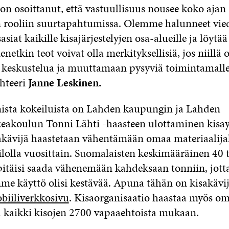
ä on osoittanut, että vastuullisuus nousee koko ajan
 rooliin suurtapahtumissa. Olemme halunneet vie
siat kaikille kisajärjestelyjen osa-alueille ja löytää 
ienetkin teot voivat olla merkityksellisiä, jos niillä
keskustelua ja muuttamaan pysyviä toimintamallej
ihteeri
Janne Leskinen.
ista kokeiluista on Lahden kaupungin ja Lahden
akoulun Tonni Lähti -haasteen ulottaminen kisay
akävijä haastetaan vähentämään omaa materiaalija
ilolla vuosittain. Suomalaisten keskimääräinen 40 
pitäisi saada vähenemään kahdeksaan tonniin, jott
me käyttö olisi kestävää. Apuna tähän on kisakävij
biiliverkkosivu
. Kisaorganisaatio haastaa myös o
ja kaikki kisojen 2700 vapaaehtoista mukaan.