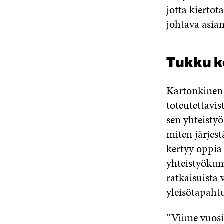
jotta kiertot
johtava asia
Tukku k
Kartonkinen 
toteutettavis
sen yhteistyö
miten järjes
kertyy oppia 
yhteistyökump
ratkaisuista 
yleisötapaht
”Viime vuosi