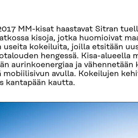
 2017 MM-kisat haastavat Sitran tue
jatkossa kisoja, jotka huomioivat m
 useita kokeiluita, joilla etsitään uu
totalouden hengessä. Kisa-alueella
ään aurinkoenergiaa ja vähennetään 
ä mobiilisivun avulla. Kokeilujen ke
ös kantapään kautta.