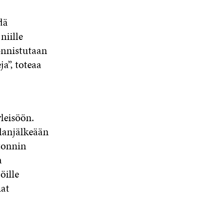
A
dä
S
S
niille
A
 onnistutaan
a”, toteaa
leisöön.
lanjälkeään
tonnin
a
öille
mat