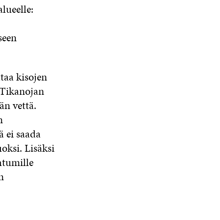
lueelle:
seen
ttaa kisojen
& Tikanojan
n vettä.
n
 ei saada
ksi. Lisäksi
htumille
n