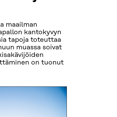
lla maailman
aapallon kantokyvyn
sia tapoja toteuttaa
 muun muassa soivat
kisakävijöiden
hittäminen on tuonut