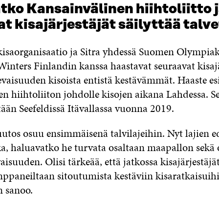
ko Kansainvälinen hiihtoliitto 
t kisajärjestäjät säilyttää talv
kisaorganisaatio ja Sitra yhdessä Suomen Olympia
Winters Finlandin kanssa haastavat seuraavat kisajä
vaisuuden kisoista entistä kestävämmät. Haaste es
en hiihtoliiton johdolle kisojen aikana Lahdessa. S
etään Seefeldissä Itävallassa vuonna 2019.
tos osuu ensimmäisenä talvilajeihin. Nyt lajien ed
a, haluavatko he turvata osaltaan maapallon sekä
vaisuuden. Olisi tärkeää, että jatkossa kisajärjestäjä
ppaneiltaan sitoutumista kestäviin kisaratkaisuihin
 sanoo.