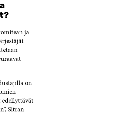
ja
et?
komitean ja
rjestäjät
itetään
euraavat
ustajilla on
 omien
t edellyttävät
”, Sitran