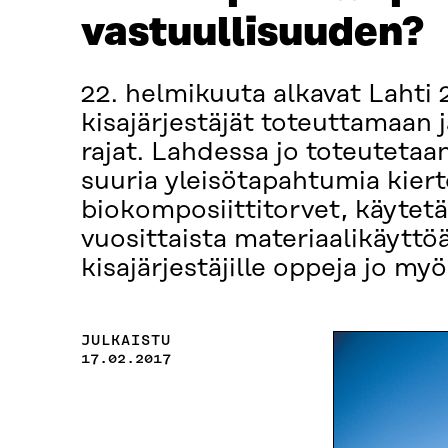
vastuullisuuden?
22. helmikuuta alkavat Lahti
kisajärjestäjät toteuttamaan 
rajat. Lahdessa jo toteutetaan
suuria yleisötapahtumia kier
biokomposiittitorvet, käytet
vuosittaista materiaalikäyttö
kisajärjestäjille oppeja jo my
JULKAISTU
17.02.2017