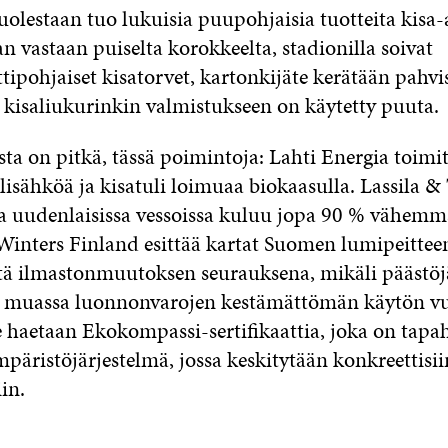
olestaan tuo lukuisia puupohjaisia tuotteita kisa-a
an vastaan puiselta korokkeelta, stadionilla soivat
tipohjaiset kisatorvet, kartonkijäte kerätään pahvi
a kisaliukurinkin valmistukseen on käytetty puuta.
sta on pitkä, tässä poimintoja: Lahti Energia toimi
lisähköä ja kisatuli loimuaa biokaasulla. Lassila 
a uudenlaisissa vessoissa kuluu jopa 90 % vähemmä
Winters Finland esittää kartat Suomen lumipeittee
ä ilmastonmuutoksen seurauksena, mikäli päästöjä
 muassa luonnonvarojen kestämättömän käytön vuo
e haetaan Ekokompassi-sertifikaattia, joka on tapa
päristöjärjestelmä, jossa keskitytään konkreettisii
in.