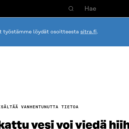
ot työstämme löydät osoitteesta
sitra.fi
.
ISÄLTÄÄ VANHENTUNUTTA TIETOA
attu vesi voi viedä hii