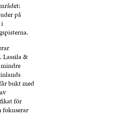
området:
juder på
 i
gspisterna.
erar
. Lassila &
 mindre
Finlands
 får bukt med
av
ikat för
n fokuserar