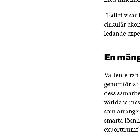
”Fallet visar
cirkulär eko
ledande exper
En mäng
Vattentetran
genomförts i
dess samarbet
världens mest
som arranger
smarta lösni
exporttrumf 