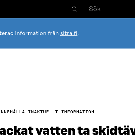
terad information från
sitra.fi
.
INNEHÅLLA INAKTUELLT INFORMATION
ackat vatten ta skidtä