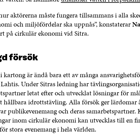
 hur aktörerna måste fungera tillsammans i alla ske
nomi och miljöfördelar ska uppnås”, konstaterar
Na
t på cirkulär ekonomi vid Sitra.
d försök
 i kartong är ändå bara ett av många ansvarighetsf
 Lahtis. Under Sitras ledning har tävlingsorganisat
spartner letat efter och utvecklat lösningar för må
 hållbara idrottstävling. Alla försök ger lärdomar 
ar publikevenemang och deras samarbetspartner. 
ngar inom cirkulär ekonomi kan utvecklas till en f
för stora evenemang i hela världen.