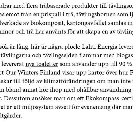
drar med flera träbaserade produkter till tävlings
s emot från en prispall i trä, tävlingshornen som l
llverkade av biokomposit, kartongavfallet samlas in
nor och trä har använts för att skapa en av tävlin
sök är lång, här är några plock: Lahti Energia lever
l tävlingarna och tävlingselden flammar med biogas
 levererat
nya toaletter
som använder upp till 90 %
ect Our Winters Finland visar upp kartor över hur 
skar till följd av klimatförändringen om man inte
m bland annat hör ihop med ohållbar användning 
r. Dessutom ansöker man om ett Ekokompass-certif
et är ett miljösystem avsett för evenemang där ma
åtgärder.