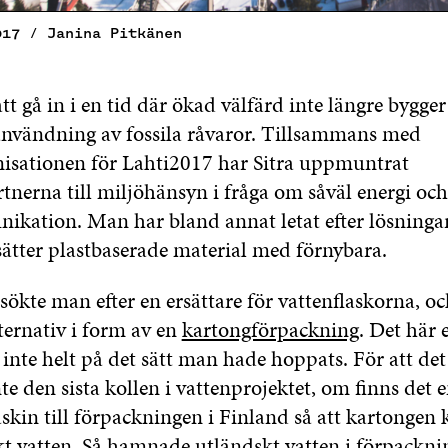
017 / Janina Pitkänen
att gå in i en tid där ökad välfärd inte längre bygger
nvändning av fossila råvaror. Tillsammans med
nisationen för Lahti2017 har Sitra uppmuntrat
tnerna till miljöhänsyn i fråga om såväl energi oc
kation. Man har bland annat letat efter lösninga
sätter plastbaserade material med förnybara.
sökte man efter en ersättare för vattenflaskorna, 
lternativ i form av en
kartongförpackning
. Det här 
 inte helt på det sätt man hade hoppats. För att de
nte den sista kollen i vattenprojektet, om finns det 
kin till förpackningen i Finland så att kartongen k
t vatten. Så hamnade
utländskt vatten i förpackn