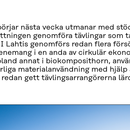
börjar nästa vecka utmanar med stöd
sättningen genomföra tävlingar som t
I Lahtis genomförs redan flera försö
enemang i en anda av cirkulär ekon
land annat i biokomposithorn, anvä
rliga materialanvändning med hjälp 
 redan gett tävlingsarrangörerna lä