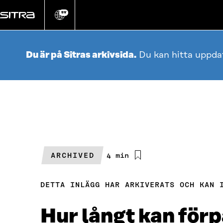
Gå
direkt
SV
Ändra
webbplatsens
till
språk
innehållet
Du är på Sitras arkivsida.
Du kan hitta uppda
ARCHIVED
Beräknad
4 min
läsningstid
DETTA INLÄGG HAR ARKIVERATS OCH KAN 
Hur långt kan förp