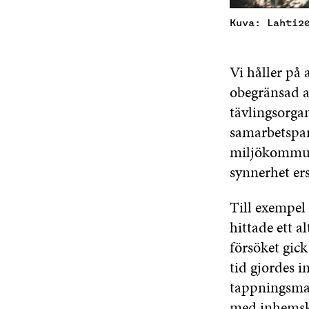
Kuva: Lahti2
Vi håller på 
obegränsad a
tävlingsorga
samarbetspar
miljökommuni
synnerhet er
Till exempel 
hittade ett a
försöket gick
tid gjordes i
tappningsmas
med inhemsk