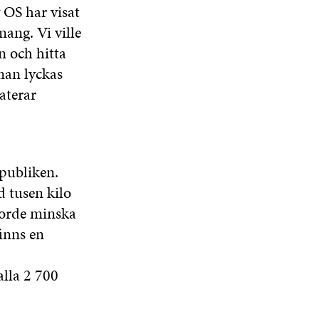
R
 OS har visat
mang. Vi ville
n och hitta
man lyckas
aterar
publiken.
d tusen kilo
borde minska
finns en
lla 2 700