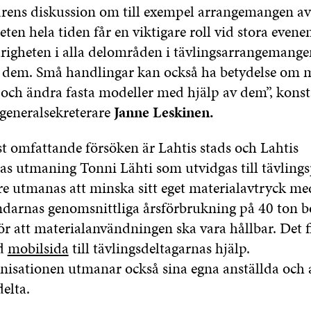
årens diskussion om till exempel arrangemangen av
eten hela tiden får en viktigare roll vid stora evene
righeten i alla delområden i tävlingsarrangemange
ll dem. Små handlingar kan också ha betydelse om 
 och ändra fasta modeller med hjälp av dem”, konst
 generalsekreterare
Janne Leskinen.
st omfattande försöken är Lahtis stads och Lahtis
as utmaning Tonni Lähti som utvidgas till tävlings
re utmanas att minska sitt eget materialavtryck me
ändarnas genomsnittliga årsförbrukning på 40 ton 
 för att materialanvändningen ska vara hållbar. Det 
dd
mobilsida
till tävlingsdeltagarnas hjälp.
nisationen utmanar också sina egna anställda och a
delta.