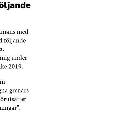
följande
sammans med
 följande
a.
ning under
ike 2019.
om
gna grenars
förutsätter
ningar”,