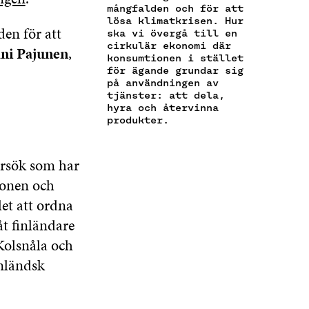
Ö
P
Ö
mångfalden och för att
S
K
P
P
P
lösa klimatkrisen. Hur
T
E
P
N
P
den för att
ska vi övergå till en
Ö
L
N
A
N
cirkulär ekonomi där
ni Pajunen
,
P
N
A
S
A
konsumtionen i stället
P
S
S
I
S
för ägande grundar sig
N
L
på användningen av
I
E
I
A
Ä
tjänster: att dela,
E
T
E
hyra och återvinna
S
N
T
T
T
produkter.
I
K
T
N
T
E
N
Y
N
T
Y
T
Y
örsök som har
T
T
T
T
N
T
F
T
ionen och
Y
F
Ö
F
let att ordna
T
Ö
N
Ö
T
åt finländare
N
S
N
F
S
T
S
Kolsnåla och
Ö
T
E
T
N
inländsk
E
R
E
S
R
R
T
E