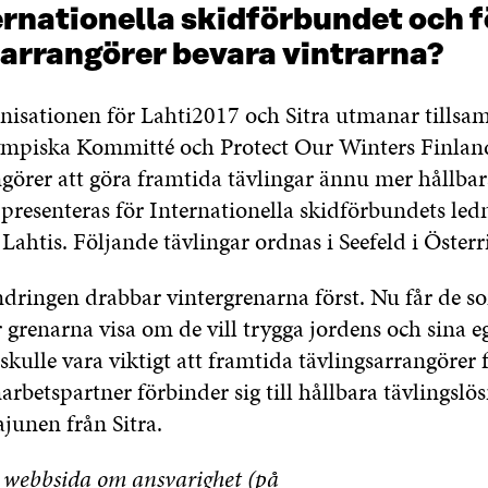
ernationella skidförbundet och 
sarrangörer bevara vintrarna?
nisationen för Lahti2017 och Sitra utmanar till
mpiska Kommitté och Protect Our Winters Finland
ngörer att göra framtida tävlingar ännu mer hållbar
resenteras för Internationella skidförbundets led
 Lahtis. Följande tävlingar ordnas i Seefeld i Österr
dringen drabbar vintergrenarna först. Nu får de s
 grenarna visa om de vill trygga jordens och sina e
skulle vara viktigt att framtida tävlingsarrangörer 
arbetspartner förbinder sig till hållbara tävlingslös
junen från Sitra.
 webbsida om ansvarighet (på