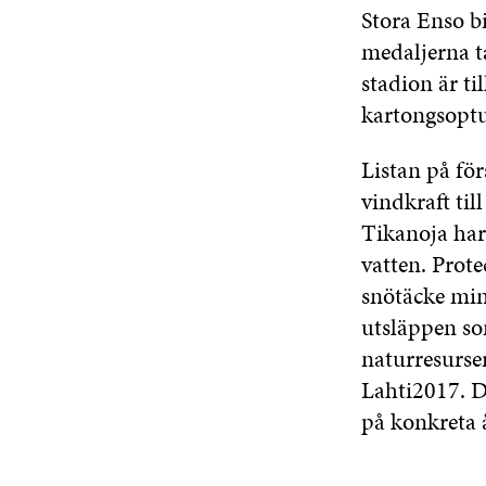
Stora Enso bi
medaljerna ta
stadion är ti
kartongsoptun
Listan på för
vindkraft til
Tikanoja har
vatten. Prot
snötäcke min
utsläppen so
naturresurse
Lahti2017. D
på konkreta 