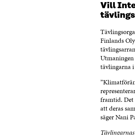
Vill Int
tävling
Tävlingsorga
Finlands Oly
tävlingsarra
Utmaningen p
tävlingarna i
”Klimatförän
representerar
framtid. Det 
att deras sam
säger Nani Pa
Tävlingarnas