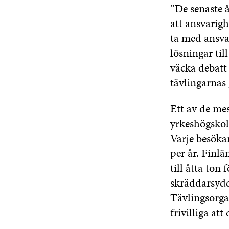
”De senaste 
att ansvarigh
ta med ansva
lösningar ti
väcka debatt
tävlingarnas
Ett av de me
yrkeshögskol
Varje besöka
per år. Finl
till åtta ton
skräddarsy
Tävlingsorga
frivilliga att 