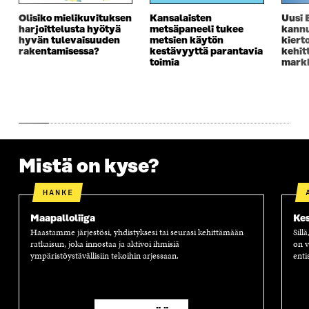
A
I
A
S
Olisiko mielikuvituksen
Kansalaisten
Uusi 
I
K
I
A
harjoittelusta hyötyä
metsäpaneeli tukee
kannu
K
K
K
I
hyvän tulevaisuuden
metsien käytön
kiert
K
U
K
K
rakentamisessa?
kestävyyttä parantavia
kehit
U
N
U
K
toimia
markk
N
A
N
U
A
S
A
N
S
S
S
A
S
A
S
S
A
A
S
A
Mistä on kyse?
HANKE
Maapalloliiga
Kes
Haastamme järjestösi, yhdistyksesi tai seurasi kehittämään
Sill
ratkaisun, joka innostaa ja aktivoi ihmisiä
on v
ympäristöystävällisiin tekoihin arjessaan.
enti