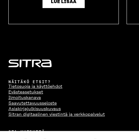
LUE LISÄÄ
NÄITÄKÖ ETSIT?
Tietosuoja ja käyttöehdot
Evästeasetukset
Ilmoituskanava
Saavutettavuusseloste
Asiakirjajulkisuuskuvaus
Sitran digitaalinen viestintä ja verkkopalvelut
OTA YHTEYTTÄ
Suomen itsenäisyyden juhlarahasto Sitra