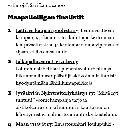
valintoja”, Sari Laine sanoo.
Maapalloliigan finalistit
Eettisen kaupan puolesta ry
: Lempivaatteeni-
kampanja, joka innostaa kuluttajia kertomaan
lempivaatteistaan ja kantamaan niitä ylpeinä sen
sijaan, että ostavat uutta.
Jalkapalloseura Hercules ry
:
Lähirähinälähettiläät pienentävät urheilun ja
liikunnan ilmastopäästöjä aktivoimalla ihmisiä
hyödyntämään lähiliikuntapaikkoja.
Jyväskylän Nykyteatteriyhdistys ry
: ”Miltä nyt
tuntuu?” -somekampanja tarjoaa
aistikokemusten ja huumorin kautta uuden
lähestymistavan ilmastonmuutoskeskusteluun.
Maan ystävät ry
: Ilmastosankari Joulupukki -