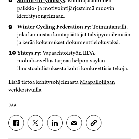
Soinin 4H-yhdistys
: Kuluttajalähtöinen
palkkio- ja motivointijärjestelmä muovin
kierrätysongelmaan.
Winter Cycling Federation ry
: Toimintamalli,
joka kannustaa kuntapäättäjät talvipyöräilemään
ja kerää kokemukset dokumenttielokuvaksi.
Yhteys ry
: Vapaaehtoistyön
IIDA-
mobiilisovellus
tarjoaa helpon väylän
ilmastoahdistuksesta kohti konkreettisia tekoja.
Lisää tietoa kehitysohjelmasta
Maapalloliigan
verkkosivuilla
.
JAA
J
J
J
J
K
A
A
A
A
O
A
A
A
A
P