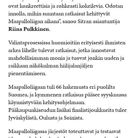
ovat konkreettisia ja rohkeasti kokeilevia. Odotan
innolla, mihin suuntaan ratkaisut kehittyvät
Maapalloliigan aikana”, sanoo Sitran asiantuntija
Riina Pulkkinen
.
Valintaprosessissa huomioitiin erityisesti ihmisten
arkea lähelle tulevat ratkaisut, jotka innostavat
mahdollisimman monia ja tuovat jonkin uuden ja
raikkaan näkökulman hiilijalanjäljen
pienentämiseen.
Maapalloliigaan tuli 66 hakemusta eri puolilta
Suomea, ja kymmenen ratkaisua pääsee syyskuussa
käynnistyvään kehitysohjelmaan.
Pääkaupunkiseudun lisäksi finalistijoukkueita tulee
Jyväskylästä, Oulusta ja Soinista.
Maapalloliigassa järjestöt toteuttavat ja testaavat