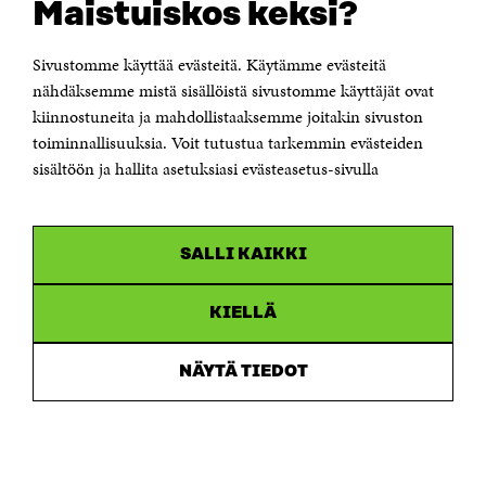
Maistuiskos keksi?
Itämerenkatu 11-13, PL 160,
00181 Helsinki
Sivustomme käyttää evästeitä. Käytämme evästeitä
Puhelin +358 294 618 991
Sähköpostiosoite
nähdäksemme mistä sisällöistä sivustomme käyttäjät ovat
etunimi.sukunimi@sitra.fi tai sitra@sitra.fi
kiinnostuneita ja mahdollistaaksemme joitakin sivuston
toiminnallisuuksia. Voit tutustua tarkemmin evästeiden
Saapumisohjeet
sisältöön ja hallita asetuksiasi evästeasetus-sivulla
Y-tunnus 0202132-3
OLEMME NÄISSÄ SOMEISSA
SALLI KAIKKI
Facebook
Avautuu
uudessa
Linkedin
ikkunassa
KIELLÄ
Avautuu
uudessa
Youtube
ikkunassa
Avautuu
NÄYTÄ TIEDOT
uudessa
Instagram
ikkunassa
Avautuu
uudessa
ikkunassa