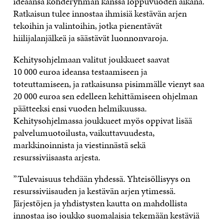
ideaansa kohderyhmän kanssa loppuvuoden aikana.
Ratkaisun tulee innostaa ihmisiä kestävän arjen
tekoihin ja valintoihin, jotka pienentävät
hiilijalanjälkeä ja säästävät luonnonvaroja.
Kehitysohjelmaan valitut joukkueet saavat
10 000 euroa ideansa testaamiseen ja
toteuttamiseen, ja ratkaisunsa pisimmälle vienyt saa
20 000 euroa sen edelleen kehittämiseen ohjelman
päätteeksi ensi vuoden helmikuussa.
Kehitysohjelmassa joukkueet myös oppivat lisää
palvelumuotoilusta, vaikuttavuudesta,
markkinoinnista ja viestinnästä sekä
resurssiviisaasta arjesta.
”Tulevaisuus tehdään yhdessä. Yhteisöllisyys on
resurssiviisauden ja kestävän arjen ytimessä.
Järjestöjen ja yhdistysten kautta on mahdollista
innostaa iso joukko suomalaisia tekemään kestäviä