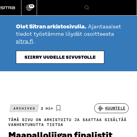
Siirry
FI
suoraan
Vaihda
Hae
sivuston
sisältöön
kieli
Olet Sitran arkistosivulla.
Ajantasaiset
tiedot työstämme löydät osoitteesta
sitra.fi
.
SIIRRY UUDELLE SIVUSTOLLE
Arvioitu
3 min
KUUNTELE
ARCHIVED
lukuaika
TÄMÄ SIVU ON ARKISTOITU JA SAATTAA SISÄLTÄÄ
VANHENTUNUTTA TIETOA
Maapalloliigan finalistit