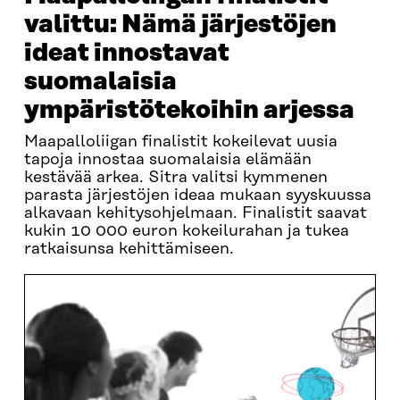
valittu: Nämä järjestöjen
ideat innostavat
suomalaisia
ympäristötekoihin arjessa
Maapalloliigan finalistit kokeilevat uusia
tapoja innostaa suomalaisia elämään
kestävää arkea. Sitra valitsi kymmenen
parasta järjestöjen ideaa mukaan syyskuussa
alkavaan kehitysohjelmaan. Finalistit saavat
kukin 10 000 euron kokeilurahan ja tukea
ratkaisunsa kehittämiseen.