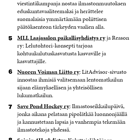
viestintäkampanja nostaa ilmastonmuutoksen
eduskuntavaaliteemaksi ja herättelee
suomalaisia ymmärtämään poliittisen
päätöksenteon tärkeyden vaalien alla.
MLL Laajasalon paikallisyhdistys ry
ja Reason
ry: Lelutohtori-konsepti tarjoaa
kohtuukulutuskasvatusta kasvaville ja
kasvattajille.
Nuoren Voiman Liitto ry
: LitAdvisor-sivusto
innostaa ihmisiä valitsemaan lentomatkailun
sijaan elämyksellisen ja yhteisöllisen
lukumatkailun.
Save Pond Hockey ry
: Ilmastoseikkailupäivä,
jonka aikana pelataan pipolätkää luonnonjäällä
ja kannustetaan lapsia ja vanhempia tekemään
ilmastotekoja yhdessä.