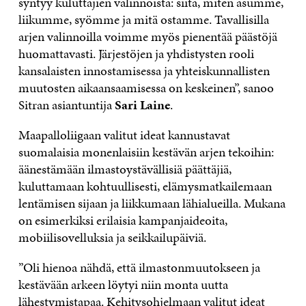
syntyy kuluttajien valinnoista: siitä, miten asumme,
liikumme, syömme ja mitä ostamme. Tavallisilla
arjen valinnoilla voimme myös pienentää päästöjä
huomattavasti. Järjestöjen ja yhdistysten rooli
kansalaisten innostamisessa ja yhteiskunnallisten
muutosten aikaansaamisessa on keskeinen”, sanoo
Sitran asiantuntija
Sari Laine
.
Maapalloliigaan valitut ideat kannustavat
suomalaisia monenlaisiin kestävän arjen tekoihin:
äänestämään ilmastoystävällisiä päättäjiä,
kuluttamaan kohtuullisesti, elämysmatkailemaan
lentämisen sijaan ja liikkumaan lähialueilla. Mukana
on esimerkiksi erilaisia kampanjaideoita,
mobiilisovelluksia ja seikkailupäiviä.
”Oli hienoa nähdä, että ilmastonmuutokseen ja
kestävään arkeen löytyi niin monta uutta
lähestymistapaa. Kehitysohjelmaan valitut ideat