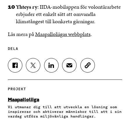
Yhteys ry
: IIDA-mobilappen för volontärarbete
erbjuder ett enkelt sätt att omvandla
klimatångest till konkreta gärningar.
Läs mera på
Maapalloliigas webbplats
.
DELA
D
D
D
D
K
E
E
E
E
O
L
L
L
L
P
A
A
A
A
I
P
P
P
V
E
PROJEKT
Å
Å
Å
I
R
F
T
L
A
A
Maapalloliiga
A
W
I
E
A
Vi utmanar dig till att utveckla en lösning som
C
I
N
-
R
inspirerar och aktiverar människor till att i sin
E
T
K
P
T
vardag utföra miljövänliga handlingar.
B
T
E
O
I
O
E
D
S
K