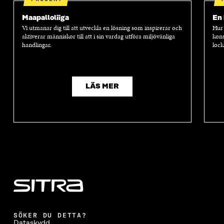
Maapalloliiga
En 
Vi utmanar dig till att utveckla en lösning som inspirerar och
Hur 
aktiverar människor till att i sin vardag utföra miljövänliga
kons
handlingar.
lock
LÄS MER
SÖKER DU DETTA?
Dataskydd