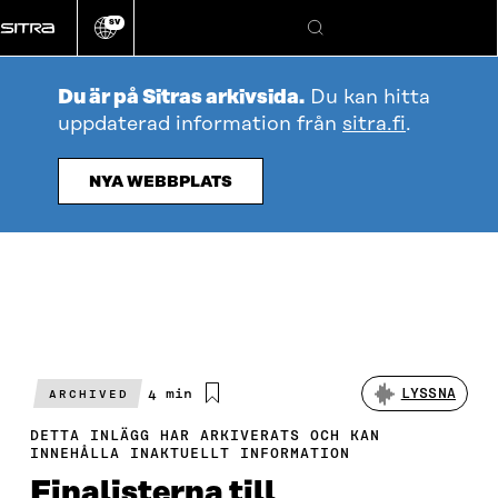
Gå
SV
direkt
Ändra
Sök
webbplatsens
till
språk
innehållet
Du är på Sitras arkivsida.
Du kan hitta
uppdaterad information från
sitra.fi
.
NYA WEBBPLATS
Beräknad
4 min
LYSSNA
ARCHIVED
läsningstid
DETTA INLÄGG HAR ARKIVERATS OCH KAN
INNEHÅLLA INAKTUELLT INFORMATION
Finalisterna till