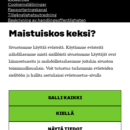
Cookieinställningar
Rapporteringskanal
Tillgänglighetsutredning
Beskrivning av handlingsoffentligheten
Sitra's digitala kommunikation och webbtjänster
Maistuiskos keksi?
KONTAKTA OSS
Sivustomme käyttää evästeitä. Käytämme evästeitä
Jubileumsfonden för Finlands självständighet Sitra
Östersjögatan 11–13, PB 160,
nähdäksemme mistä sisällöistä sivustomme käyttäjät ovat
00181 Helsingfors
kiinnostuneita ja mahdollistaaksemme joitakin sivuston
Tfn +358 294 618 991
toiminnallisuuksia. Voit tutustua tarkemmin evästeiden
Personalens e-postadresser har formen:
sisältöön ja hallita asetuksiasi evästeasetus-sivulla
fornamn.efternamn@sitra.fi
KANALER
SALLI KAIKKI
Facebook
Öppnas
i
Linkedin
ett
KIELLÄ
Öppnas
nytt
i
fönster
Youtube
ett
Öppnas
NÄYTÄ TIEDOT