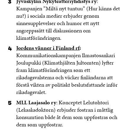
Jyväskylän Nykyteatteriyhdistys ry
:
Kampanjen ”Miltä nyt tuntuu” (Hur känns det
nu?) i sociala medier erbjuder genom
sinnesupplevelser och humor ett nytt
angreppssätt till diskussionen om
klimatförändringen.
Jordens vänner i Finland rf
:
Kommunikationskampanjen Ilmastosankari
Joulupukki (Klimathjälten Jultomten) lyfter
fram klimatförändringen som ett
riksdagsvalstema och väcker finländarna att
förstå vikten av politiskt beslutsfattande inför
riksdagsvalet.
MLL Laajasalo ry
: Konceptet Lelutohtori
(Leksaksdoktorn) erbjuder fostran i måttlig
konsumtion både åt dem som uppfostras och
dem som uppfostrar.