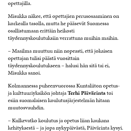
opettajilla.
Misukka näkee, että opettajien perusosaaminen on
korkealla tasolla, mutta he pääsevät Suomessa
osallistumaan erittäin heikosti
täydennyskoulutuksiin verrattuna muihin maihin.
– Maailma muuttuu niin nopeasti, että jokaisen
opettajan tulisi päästä vuosittain
täydennyskoulutukseen – halusi hän sitä tai ei,
Misukka sanoi.
Kolmannessa puheenvuorossa Kuntaliiton opetus-
ja kulttuuriyksikön johtaja
Terhi Päivärinta
toi
esiin suomalaisen koulutusjärjestelmän hitaan
muutosvauhdin.
– Kulkevatko koulutus ja opetus liian kaukana
kehityksestä – ja jopa nykypäivästä, Päivärinta kysyi.