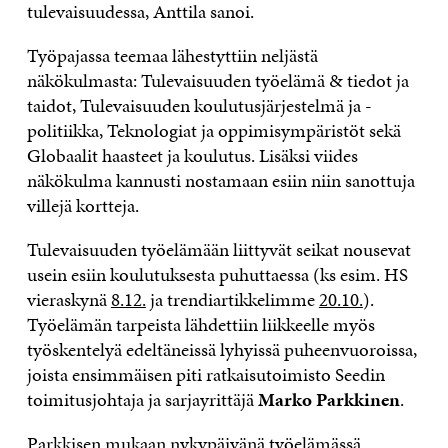
tulevaisuudessa, Anttila sanoi.
Työpajassa teemaa lähestyttiin neljästä
näkökulmasta: Tulevaisuuden työelämä & tiedot ja
taidot, Tulevaisuuden koulutusjärjestelmä ja -
politiikka, Teknologiat ja oppimisympäristöt sekä
Globaalit haasteet ja koulutus. Lisäksi viides
näkökulma kannusti nostamaan esiin niin sanottuja
villejä kortteja.
Tulevaisuuden työelämään liittyvät seikat nousevat
usein esiin koulutuksesta puhuttaessa (ks esim. HS
vieraskynä
8.12.
ja trendiartikkelimme
20.10.
).
Työelämän tarpeista lähdettiin liikkeelle myös
työskentelyä edeltäneissä lyhyissä puheenvuoroissa,
joista ensimmäisen piti ratkaisutoimisto Seedin
toimitusjohtaja ja sarjayrittäjä
Marko Parkkinen
.
Parkkisen mukaan nykypäivänä työelämässä