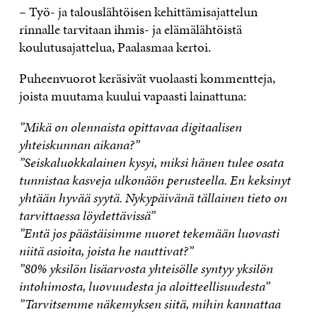
– Työ- ja talouslähtöisen kehittämisajattelun
rinnalle tarvitaan ihmis- ja elämälähtöistä
koulutusajattelua, Paalasmaa kertoi.
Puheenvuorot keräsivät vuolaasti kommentteja,
joista muutama kuului vapaasti lainattuna:
”Mikä on olennaista opittavaa digitaalisen
yhteiskunnan aikana?”
”Seiskaluokkalainen kysyi, miksi hänen tulee osata
tunnistaa kasveja ulkonäön perusteella. En keksinyt
yhtään hyvää syytä. Nykypäivänä tällainen tieto on
tarvittaessa löydettävissä”
”Entä jos päästäisimme nuoret tekemään luovasti
niitä asioita, joista he nauttivat?”
”80% yksilön lisäarvosta yhteisölle syntyy yksilön
intohimosta, luovuudesta ja aloitteellisuudesta”
”Tarvitsemme näkemyksen siitä, mihin kannattaa