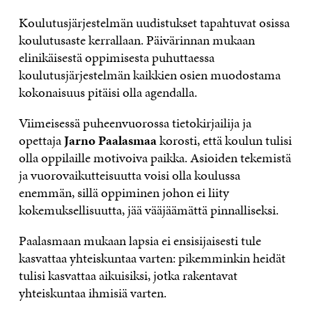
Koulutusjärjestelmän uudistukset tapahtuvat osissa
koulutusaste kerrallaan. Päivärinnan mukaan
elinikäisestä oppimisesta puhuttaessa
koulutusjärjestelmän kaikkien osien muodostama
kokonaisuus pitäisi olla agendalla.
Viimeisessä puheenvuorossa tietokirjailija ja
opettaja
Jarno Paalasmaa
korosti, että koulun tulisi
olla oppilaille motivoiva paikka. Asioiden tekemistä
ja vuorovaikutteisuutta voisi olla koulussa
enemmän, sillä oppiminen johon ei liity
kokemuksellisuutta, jää vääjäämättä pinnalliseksi.
Paalasmaan mukaan lapsia ei ensisijaisesti tule
kasvattaa yhteiskuntaa varten: pikemminkin heidät
tulisi kasvattaa aikuisiksi, jotka rakentavat
yhteiskuntaa ihmisiä varten.