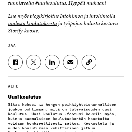
tunnisteella #uusikoulutus. Hyppää mukaan!
Lue myös blogikirjoitus
Intohimoa ja intohimolla
uudesta koulutuksesta
ja työpajan kulusta kertova
Storify-kooste.
JAA
J
J
J
J
K
A
A
A
A
O
A
A
A
A
P
F
T
L
S
I
A
W
I
Ä
O
AIHE
C
I
N
H
I
E
T
K
K
A
Uusi koulutus
B
T
E
Ö
R
Sitra kokosi 31 hengen poikkiyhteiskunnallisen
O
E
D
P
T
joukon pohtimaan, mitä on tulevaisuuden uusi
O
R
I
O
I
koulutus. Uusi koulutus -foorumi kokeili myös,
K
I
N
S
K
kuinka suomalaisen koulutuskentän haasteita
I
S
I
T
K
voidaan konkreettisesti ratkoa. Keskustelu ja
S
S
S
I
E
uuden koulutuksen kehittäminen jatkuu