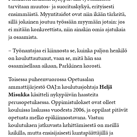
tarvitaan muutos- ja suorituskykyä, erityisesti
ensimmäistä. Myyntitaidot ovat niin ikään tärkeitä,
sillä jokainen joutuu työssään myymään jotain: jos
ei mitään konkreettista, niin ainakin omia ajatuksia
ja osaamista.
– Työnantajaa ei kiinnosta se, kuinka paljon henkilö
on kouluttautunut, vaan se, mitä hän saa
osaamisellaan aikaan, Parkkinen korosti.
Toisessa puheenvuorossa Opetusalan
ammattijärjestö OAJ:n koulutusjohtaja
Heljä
Misukka
käsitteli nykypäivän haasteita
perusopetuksessa. Oppimistulokset ovat olleet
kouluissa laskussa vuodesta 2006, ja oppilaat pitävät
opetusta melko epäkiinnostavana. Vastuu
koulutuksen jatkuvasta kehittämisestä on meillä
kaikilla, mutta ensisijaisesti kuntapäättäjillä ja