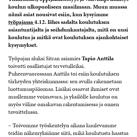
koulun ulkopuoliseen maailmaan. Muun muassa
nämä asiat nousivat esiin, kun kysyimme
työpajassa
4.12. lähes sadalta koulutuksen
asiantuntijalta ja soihdunkantajalta, mitä on uusi
koulutus ja mitkä ovat koulutuksen ajankohtaiset
kysymykset.
Työpajan aluksi Sitran asiamies
Tapio Anttila
toivotti osallistujat tervetulleiksi.
Puheenvuorossaan Anttila toi esiin koulutuksen
tärkeyden yhteiskunnassa: sen avulla rakennetaan
luottamuspääomaa. Lisäksi osaavat ihmiset ovat
maallemme voimavara, ja yksilölle koulutus on
myös väline omakuvan rakentamisessa ja onnen
tavoittelussa.
– Toivomme työskentelyn aikana kuulevamme
teidän näkemyksiänne siitä, mikä koulutusta haastaa