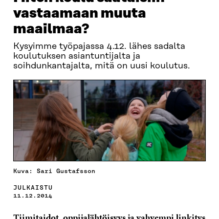
vastaamaan muuta
maailmaa?
Kysyimme työpajassa 4.12. lähes sadalta
koulutuksen asiantuntijalta ja
soihdunkantajalta, mitä on uusi koulutus.
Kuva: Sari Gustafsson
JULKAISTU
11.12.2014
Tiimitaidot, oppijalähtöisyys ja vahvempi linkitys