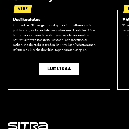
A
AIHE
Uusi koulutus
Yh
Sitra kokosi 31 hengen poikkiyhteiskunnallisen joukon
Tule
pohtimaan, mitä on tulevaisuuden uusi koulutus. Uusi
laaj
koulutus -foorumi kokeili myös, kuinka suomalaisen
moni
koulutuskentän haasteita voidaan konkreettisesti
ratkoa. Keskustelu ja uuden koulutuksen kehittäminen
jatkuu Koulutuskeskiviikko-tapahtumien sarjana.
LUE LISÄÄ