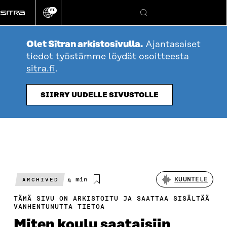
Siirry
FI
suoraan
Vaihda
Hae
sivuston
sisältöön
kieli
Olet Sitran arkistosivulla.
Ajantasaiset
tiedot työstämme löydät osoitteesta
sitra.fi
.
SIIRRY UUDELLE SIVUSTOLLE
Arvioitu
4 min
KUUNTELE
ARCHIVED
lukuaika
TÄMÄ SIVU ON ARKISTOITU JA SAATTAA SISÄLTÄÄ
VANHENTUNUTTA TIETOA
Miten koulu saataisiin