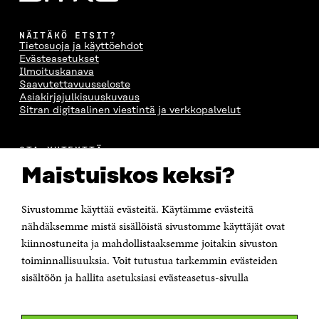
NÄITÄKÖ ETSIT?
Tietosuoja ja käyttöehdot
Evästeasetukset
Ilmoituskanava
Saavutettavuusseloste
Asiakirjajulkisuuskuvaus
Sitran digitaalinen viestintä ja verkkopalvelut
OTA YHTEYTTÄ
Suomen itsenäisyyden juhlarahasto Sitra
Maistuiskos keksi?
Itämerenkatu 11-13, PL 160,
00181 Helsinki
Sivustomme käyttää evästeitä. Käytämme evästeitä
Puhelin +358 294 618 991
Sähköpostiosoite
nähdäksemme mistä sisällöistä sivustomme käyttäjät ovat
etunimi.sukunimi@sitra.fi tai sitra@sitra.fi
kiinnostuneita ja mahdollistaaksemme joitakin sivuston
toiminnallisuuksia. Voit tutustua tarkemmin evästeiden
Saapumisohjeet
sisältöön ja hallita asetuksiasi evästeasetus-sivulla
Y-tunnus 0202132-3