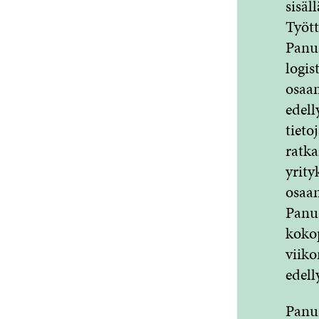
sisäl
Tyött
Panu
logis
osaam
edell
tieto
ratka
yrity
osaam
Panu
kokop
viiko
edelly
Panu 