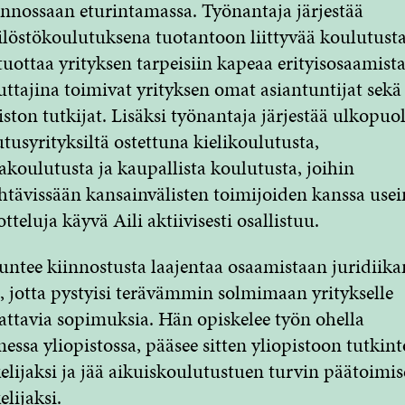
nnossaan eturintamassa. Työnantaja järjestää
löstökoulutuksena tuotantoon liittyvää koulutusta
tuottaa yrityksen tarpeisiin kapeaa erityisosaamista
ttajina toimivat yrityksen omat asiantuntijat sekä
iston tutkijat. Lisäksi työnantaja järjestää ulkopuol
tusyrityksiltä ostettuna kielikoulutusta,
koulutusta ja kaupallista koulutusta, joihin
htävissään kansainvälisten toimijoiden kanssa usei
tteluja käyvä Aili aktiivisesti osallistuu. ​
tuntee kiinnostusta laajentaa osaamistaan juridiika
e, jotta pystyisi terävämmin solmimaan yritykselle
ttavia sopimuksia. Hän opiskelee työn ohella
essa yliopistossa, pääsee sitten yliopistoon tutkint
elijaksi ja jää aikuiskoulutustuen turvin päätoimis
lijaksi. ​