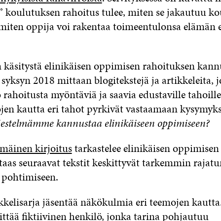
” koulutuksen rahoitus tulee, miten se jakautuu k
a miten oppija voi rakentaa toimeentulonsa elämän e
käsitystä elinikäisen oppimisen rahoituksen kan
yksyn 2018 mittaan blogitekstejä ja artikkeleita, 
rahoitusta myöntäviä ja saavia edustaville tahoille
en kautta eri tahot pyrkivät vastaamaan kysymyk
jestelmämme kannustaa elinikäiseen oppimiseen?
mäinen kirjoitus
tarkastelee elinikäisen oppimisen
 taas seuraavat tekstit keskittyvät tarkemmin rajatu
pohtimiseen.
ikkelisarja jäsentää näkökulmia eri teemojen kautt
ttää fiktiivinen henkilö, jonka tarina pohjautuu