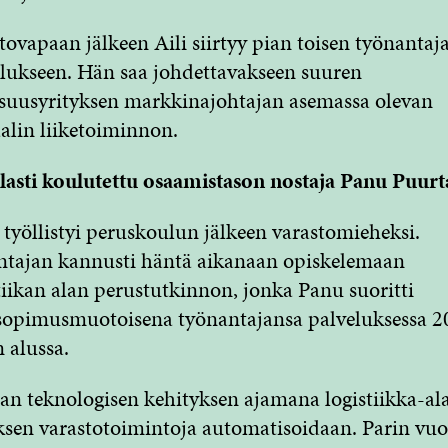
ovapaan jälkeen Aili siirtyy pian toisen työnantaj
lukseen. Hän saa johdettavakseen suuren
isuusyrityksen markkinajohtajan asemassa olevan
alin liiketoiminnon.
asti koulutettu osaamistason nostaja Panu Puurt
työllistyi peruskoulun jälkeen varastomieheksi.
ntajan kannusti häntä aikanaan opiskelemaan
tiikan alan perustutkinnon, jonka Panu suoritti
sopimusmuotoisena työnantajansa palveluksessa 2
 alussa.​
n teknologisen kehityksen ajamana logistiikka-al
ksen varastotoimintoja automatisoidaan. Parin vu