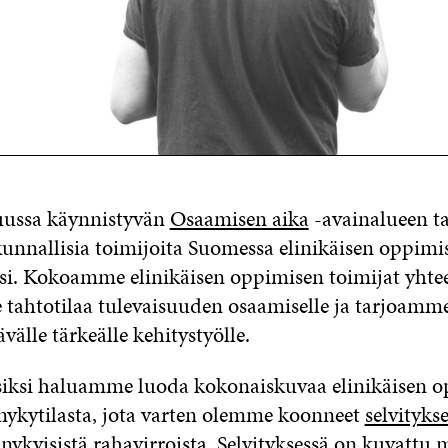
uussa käynnistyvän
Osaamisen aika
-avainalueen ta
kunnallisia toimijoita Suomessa elinikäisen oppimi
si. Kokoamme elinikäisen oppimisen toimijat yhte
ahtotilaa tulevaisuuden osaamiselle ja tarjoamm
ävälle tärkeälle kehitystyölle.
siksi haluamme luoda kokonaiskuvaa elinikäisen 
nykytilasta, jota varten olemme koonneet
selvityks
nykyisistä rahavirroista
. Selvityksessä on kuvattu 