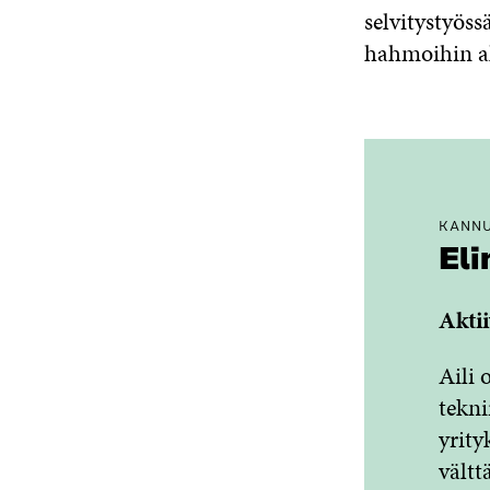
selvitystyös
hahmoihin al
KANNU
Eli
Aktii
Aili 
tekni
yrity
vältt