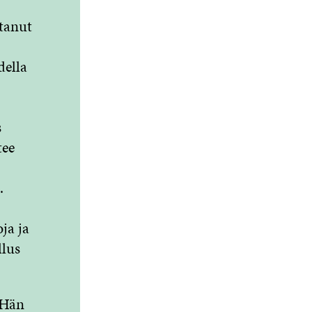
tanut
della
s
tee
.
ja ja
llus
 Hän