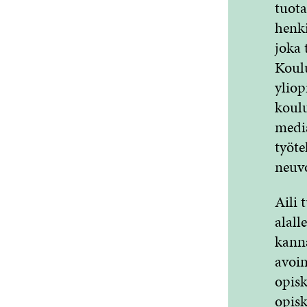
tuota
henki
joka 
Koulu
yliop
koulu
media
työte
neuvo
Aili 
alall
kanna
avoim
opisk
opiske