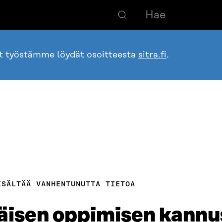
ot työstämme löydät osoitteesta
sitra.fi
.
ISÄLTÄÄ VANHENTUNUTTA TIETOA
käisen oppimisen kann