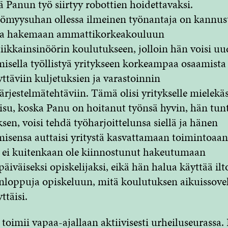
lä Panun työ siirtyy robottien hoidettavaksi.
ömyysuhan ollessa ilmeinen työnantaja on kannus
a hakemaan ammattikorkeakouluun
tiikkainsinöörin koulutukseen, jolloin hän voisi uu
isella työllistyä yritykseen korkeampaa osaamista
yttäviin kuljetuksien ja varastoinnin
järjestelmätehtäviin. Tämä olisi yritykselle mielekä
isu, koska Panu on hoitanut työnsä hyvin, hän tun
ksen, voisi tehdä työharjoittelunsa siellä ja hänen
isensa auttaisi yritystä kasvattamaan toimintoaan
 ei kuitenkaan ole kiinnostunut hakeutumaan
äiväiseksi opiskelijaksi, eikä hän halua käyttää ilto
nloppuja opiskeluun, mitä koulutuksen aikuissove
ttäisi. ​
toimii vapaa-ajallaan aktiivisesti urheiluseurassa.