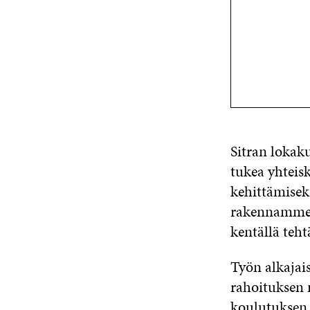
Sitran lokak
tukea yhteis
kehittämisek
rakennamme t
kentällä teht
Työn alkajai
rahoituksen 
koulutuksen 