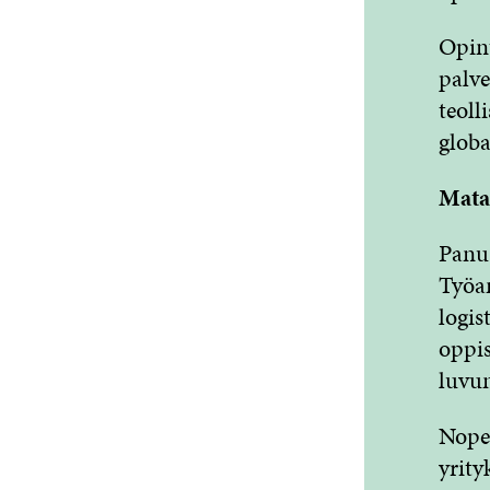
Opint
palve
teoll
globa
Matal
Panu 
Työa
logis
oppi
luvun
Nopea
yrity