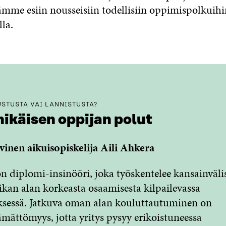
sämme esiin nousseisiin todellisiin oppimispolkuihi
la.
STUSTA VAI LANNISTUSTA?
nikäisen oppijan polut
vinen aikuisopiskelija Aili Ahkera
on diplomi-insinööri, joka työskentelee kansainvälis
ikan alan korkeasta osaamisesta kilpailevassa
ksessä. Jatkuva oman alan kouluttautuminen on
ämättömyys, jotta yritys pysyy erikoistuneessa