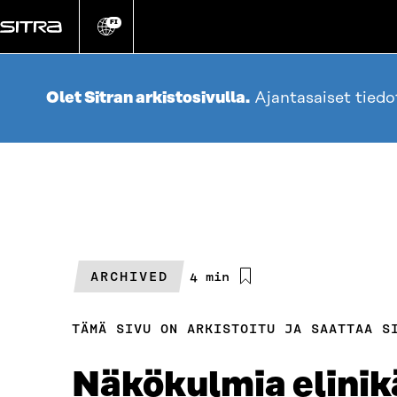
Siirry
suoraan
FI
Vaihda
sivuston
sisältöön
kieli
Olet Sitran arkistosivulla.
Ajantasaiset tied
ARCHIVED
Arvioitu
4 min
lukuaika
TÄMÄ SIVU ON ARKISTOITU JA SAATTAA S
Näkökulmia elini