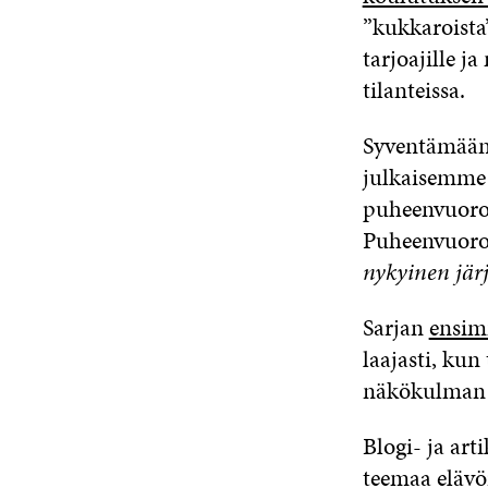
”kukkaroista
tarjoajille j
tilanteissa.
Syventämään 
julkaisemme s
puheenvuoro 
Puheenvuoroj
nykyinen jär
Sarjan
ensim
laajasti, kun
näkökulman 
Blogi- ja art
teemaa elävöi