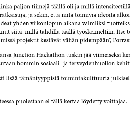
uinka paljon tiimejä täällä oli ja millä intensiteetillä
ratkaisuja, ja sekin, että niitä toimivia ideoita alko
ideat yhden viikonlopun aikana valmiiksi tuotteiks
nut siitä, millä tahdilla täällä työskenneltiin. Itse 
, missä projektit kestävät vähän pidempään”, Porra
sa Junction Hackathon tuskin jää viimeiseksi ker
sutaan hommin sosiaali- ja terveydenhuollon kehit
i lisää tämäntyyppistä toimintakulttuuria julkisel
eessa puolestaan ei tällä kertaa löydetty voittajaa.