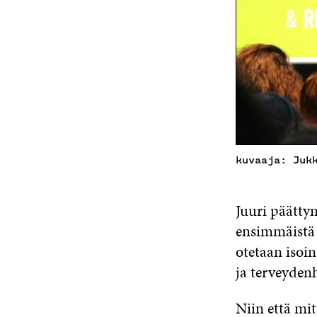
kuvaaja: Juk
Juuri päätty
ensimmäistä 
otetaan isoi
ja terveyden
Niin että mit