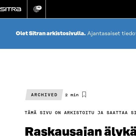
Siirry
suoraan
FI
Vaihda
sivuston
sisältöön
kieli
Olet Sitran arkistosivulla.
Ajantasaiset tied
ARCHIVED
Arvioitu
2 min
lukuaika
TÄMÄ SIVU ON ARKISTOITU JA SAATTAA S
Raskausajan älykä