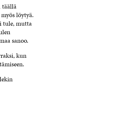
 täällä
i myös löytyä.
i tule, mutta
tulen
smaa sanoo.
raksi, kun
tämiseen.
lekin