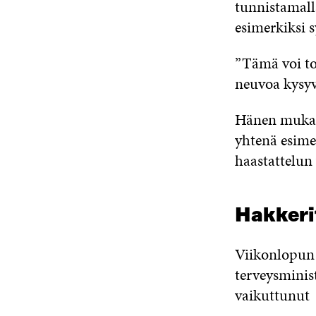
tunnistamalla
esimerkiksi s
”Tämä voi to
neuvoa kysyv
Hänen mukaan
yhtenä esime
haastattelun
Hakkeri
Viikonlopun a
terveysminist
vaikuttunut –