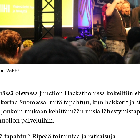
ka Vahti
mässä olevassa Junction Hackathonissa kokeiltiin e
kertaa Suomessa, mitä tapahtuu, kun hakkerit ja s
n joukoin mukaan kehittämään uusia lähestymistapo
huollon palveluihin.
ä tapahtui? Ripeää toimintaa ja ratkaisuja.