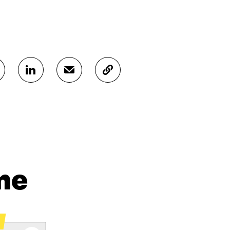
J
J
K
A
A
O
A
A
P
L
S
I
I
Ä
O
N
H
I
K
K
A
E
Ö
R
D
P
T
I
O
I
me
N
S
K
I
T
K
S
I
E
S
L
L
Ä
L
I
A
A
N