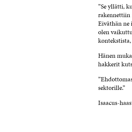
”Se yllätti, k
rakennettiin 
Eiväthän ne 
olen vaikuttu
kontekstista
Hänen mukaan
hakkerit kut
”Ehdottomast
sektorille.”
Isaacus-haast