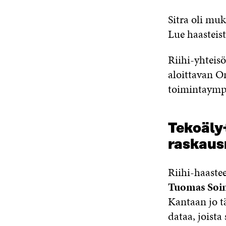
Sitra oli muk
Lue haastei
Riihi-yhteisö
aloittavan O
toimintaympär
Tekoäly
raskaus
Riihi-haastee
Tuomas Soi
Kantaan jo tä
dataa, joista