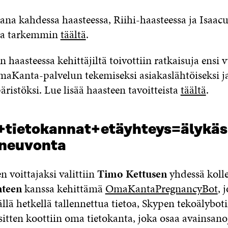
ana kahdessa haasteessa, Riihi-haasteessa ja Isaacu
sta tarkemmin
täältä
.
n haasteessa kehittäjiltä toivottiin ratkaisuja ensi
maKanta-palvelun tekemiseksi asiakaslähtöiseksi ja 
istöksi. Lue lisää haasteen tavoitteista
täältä
.
+tietokannat+etäyhteys=älykäs
neuvonta
n voittajaksi valittiin
Timo Kettusen
yhdessä koll
nteen
kanssa kehittämä
OmaKantaPregnancyBot
, 
llä hetkellä tallennettua tietoa, Skypen tekoälybot
 sitten koottiin oma tietokanta, joka osaa avainsano