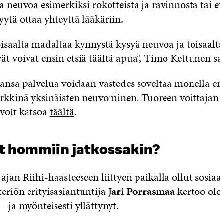
 neuvoa esimerkiksi rokotteista ja ravinnosta tai 
yytä ottaa yhteyttä lääkäriin.
isaalta madaltaa kynnystä kysyä neuvoa ja toisaalt
ät voivat ensin etsiä täältä apua”, Timo Kettunen 
sa palvelua voidaan vastedes soveltaa monella eri
rkkinä yksinäisten neuvominen. Tuoreen voittajan
 voit katsoa
täältä
.
t hommiin jatkossakin?
jan Riihi-haasteeseen liittyen paikalla ollut sosiaal
eriön erityisasiantuntija
Jari Porrasmaa
kertoo ol
 ja myönteisesti yllättynyt.