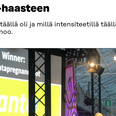
-haasteen
täällä oli ja millä intensiteetillä tääl
anoo.