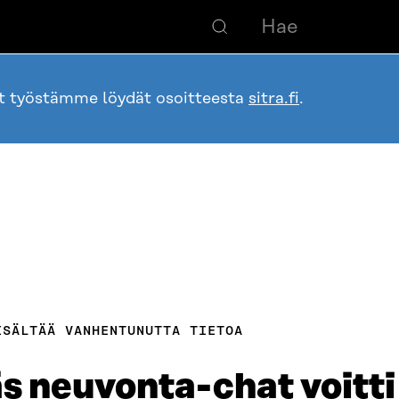
ot työstämme löydät osoitteesta
sitra.fi
.
ISÄLTÄÄ VANHENTUNUTTA TIETOA
s neuvonta-chat voitti