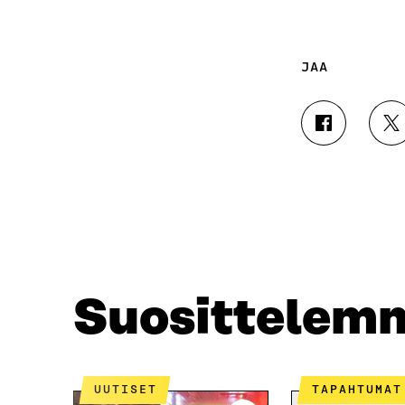
JAA
J
J
A
A
A
A
F
T
A
W
C
I
E
T
B
T
O
E
O
R
Suosittelem
K
I
I
S
S
S
S
Ä
A
A
UUTISET
TAPAHTUMAT
A
V