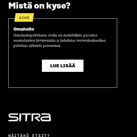
U
N
U
K
Mistä on kyse?
N
A
N
U
A
S
A
N
AIHE
S
S
S
A
S
A
S
S
A
A
S
Omahoito
A
Omahoitopalvelujen avulla on mahdollista parantaa
suomalaisten hyvinvointia ja kohdistaa terveydenhuollon
palveluja nykyistä paremmin.
LUE LISÄÄ
NÄITÄKÖ ETSIT?