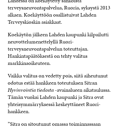
Lahdessa on koekäytetty sähköistä
terveysneuvontapalvelua, Ruoria, syksystä 2013
alkaen. Koekäyttöön osallistuivat Lahden
Terveyskioskin asiakkaat.
Koekäytön jälkeen Lahden kaupunki kilpailutti
neuvottelumenettelyllä Ruori-
terveysneuvontapalvelun toteuttajan.
Hankintapäätöksestä on tehty valitus
markkinaoikeuteen.
Vaikka valitus on vedetty pois, siitä aiheutunut
odotus estää hankkeen toteutuksen Sitran
Hyvinvointia tiedosta
-avainalueen aikataulussa.
Tämän vuoksi Lahden kaupunki ja Sitra ovat
yhteisymmärryksessä keskeyttäneet Ruori-
hankkeen.
”Sitra on sitoutunut omassa toiminnassaan