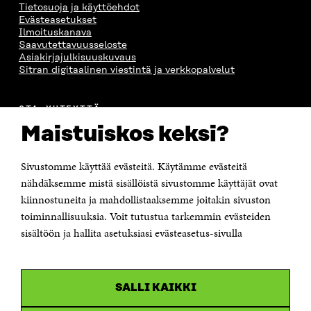
Tietosuoja ja käyttöehdot
Evästeasetukset
Ilmoituskanava
Saavutettavuusseloste
Asiakirjajulkisuuskuvaus
Sitran digitaalinen viestintä ja verkkopalvelut
OTA YHTEYTTÄ
Suomen itsenäisyyden juhlarahasto Sitra
Maistuiskos keksi?
Itämerenkatu 11-13, PL 160,
00181 Helsinki
Sivustomme käyttää evästeitä. Käytämme evästeitä
Puhelin +358 294 618 991
Sähköpostiosoite
nähdäksemme mistä sisällöistä sivustomme käyttäjät ovat
etunimi.sukunimi@sitra.fi tai sitra@sitra.fi
kiinnostuneita ja mahdollistaaksemme joitakin sivuston
toiminnallisuuksia. Voit tutustua tarkemmin evästeiden
Saapumisohjeet
sisältöön ja hallita asetuksiasi evästeasetus-sivulla
Y-tunnus 0202132-3
OLEMME NÄISSÄ SOMEISSA
SALLI KAIKKI
Facebook
Avautuu