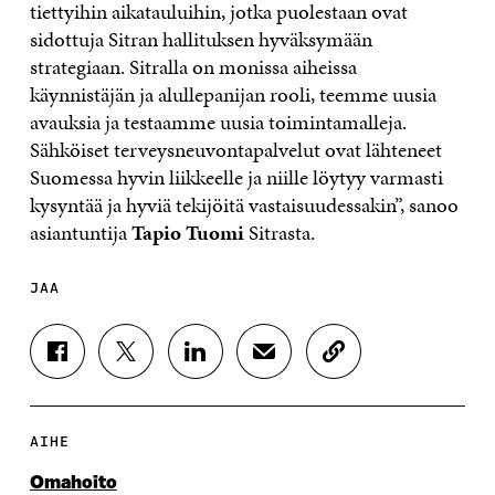
tiettyihin aikatauluihin, jotka puolestaan ovat
sidottuja Sitran hallituksen hyväksymään
strategiaan. Sitralla on monissa aiheissa
käynnistäjän ja alullepanijan rooli, teemme uusia
avauksia ja testaamme uusia toimintamalleja.
Sähköiset terveysneuvontapalvelut ovat lähteneet
Suomessa hyvin liikkeelle ja niille löytyy varmasti
kysyntää ja hyviä tekijöitä vastaisuudessakin”, sanoo
asiantuntija
Tapio Tuomi
Sitrasta.
JAA
J
J
J
J
K
A
A
A
A
O
A
A
A
A
P
F
T
L
S
I
A
W
I
Ä
O
AIHE
C
I
N
H
I
E
T
K
K
A
Omahoito