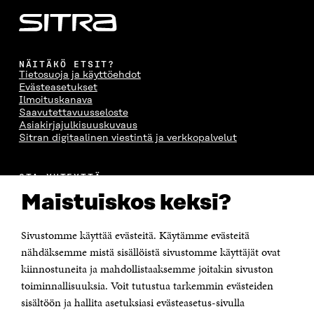
NÄITÄKÖ ETSIT?
Tietosuoja ja käyttöehdot
Evästeasetukset
Ilmoituskanava
Saavutettavuusseloste
Asiakirjajulkisuuskuvaus
Sitran digitaalinen viestintä ja verkkopalvelut
OTA YHTEYTTÄ
Suomen itsenäisyyden juhlarahasto Sitra
Maistuiskos keksi?
Itämerenkatu 11-13, PL 160,
00181 Helsinki
Sivustomme käyttää evästeitä. Käytämme evästeitä
Puhelin +358 294 618 991
Sähköpostiosoite
nähdäksemme mistä sisällöistä sivustomme käyttäjät ovat
etunimi.sukunimi@sitra.fi tai sitra@sitra.fi
kiinnostuneita ja mahdollistaaksemme joitakin sivuston
toiminnallisuuksia. Voit tutustua tarkemmin evästeiden
Saapumisohjeet
sisältöön ja hallita asetuksiasi evästeasetus-sivulla
Y-tunnus 0202132-3