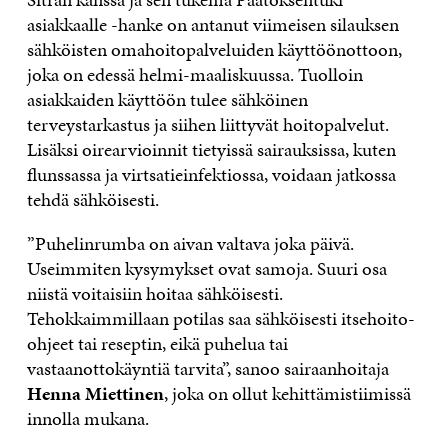
asiakkaalle -hanke on antanut viimeisen silauksen
sähköisten omahoitopalveluiden käyttöönottoon,
joka on edessä helmi-maaliskuussa. Tuolloin
asiakkaiden käyttöön tulee sähköinen
terveystarkastus ja siihen liittyvät hoitopalvelut.
Lisäksi oirearvioinnit tietyissä sairauksissa, kuten
flunssassa ja virtsatieinfektiossa, voidaan jatkossa
tehdä sähköisesti.
”Puhelinrumba on aivan valtava joka päivä.
Useimmiten kysymykset ovat samoja. Suuri osa
niistä voitaisiin hoitaa sähköisesti.
Tehokkaimmillaan potilas saa sähköisesti itsehoito-
ohjeet tai reseptin, eikä puhelua tai
vastaanottokäyntiä tarvita”, sanoo sairaanhoitaja
Henna Miettinen
, joka on ollut kehittämistiimissä
innolla mukana.