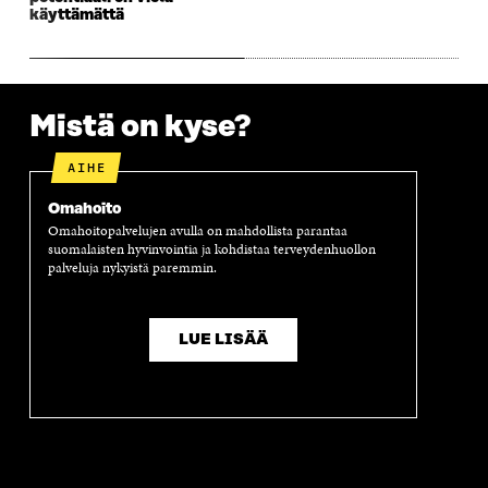
K
U
K
K
käyttämättä
U
N
U
K
N
A
N
U
A
S
A
N
S
S
S
A
S
A
S
S
Mistä on kyse?
A
A
S
A
AIHE
Omahoito
Omahoitopalvelujen avulla on mahdollista parantaa
suomalaisten hyvinvointia ja kohdistaa terveydenhuollon
palveluja nykyistä paremmin.
LUE LISÄÄ