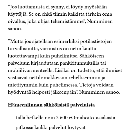
”Jos luottamusta ei synny, ei löydy myöskään
käyttäjiä. Se on ehkä tiimin kaikista tärkein oma
oivallus, joka ohjaa tekemistämme”, Numminen
sanoo.
”Mutta jos ajatellaan esimerkiksi potilastietojen
turvallisuutta, varmistus on netin kautta
luotettavampi kuin puhelimitse. Sähköiseen
palveluun kirjaudutaan pankkitunnuksilla tai
mobiilivarmenteella. Lisäksi on todettu, että ihmiset
vastaavat nettilomakkeisiin rehellisemmin ja
mietitymmin kuin puhelimessa. Tietoja voidaan
hyödyntää helposti jälkeenpäin”, Numminen sanoo.
H
ä
meenlinnan s
ä
hk
ö
isist
ä
palveluista
tällä hetkellä noin 2 600 eOmahoito-asiakasta
jatkossa kaikki palvelut löytyvät