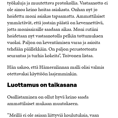
työkaluja ja muutettava protokollia. Vastaanotto ei
ole ainoa keino hoitaa asiakasta. Onhan nyt jo
hoidettu moni asiakas tapaamatta. Ammattilaiset
ymmärtävät, että jostain päästä on kevennettävä,
jotta monisairaille saadaan aikaa. Moni rutiini
hoidetaan nyt vastaanotolla pelkän tottumuksen
vuoksi. Paljon on keventämisen varaa ja asioita
tehdään päällekkäin. On paljon perusteetonta
seurantaa ja turhia kokeita”, Toivonen listaa.
Hän uskoo, että Hämeenlinnan malli olisi valmis
otettavaksi käyttöön laajemminkin.
Luottamus on taikasana
Osallistaminen on ollut hyvä keino saada
ammattilaiset mukaan muutokseen.
”Meillä ei ole asiaan liittyviä koulutuksia, vaan