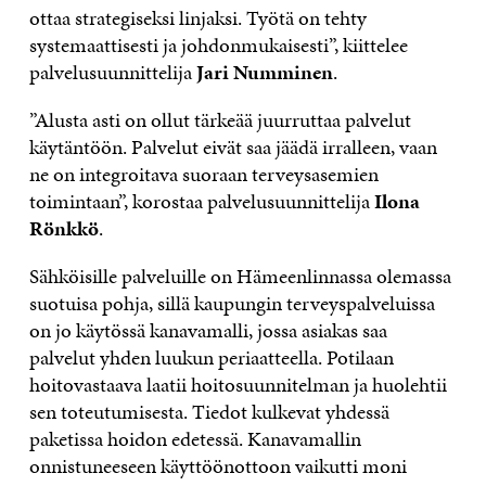
ottaa strategiseksi linjaksi. Työtä on tehty
systemaattisesti ja johdonmukaisesti”, kiittelee
palvelusuunnittelija
Jari Numminen
.
”Alusta asti on ollut tärkeää juurruttaa palvelut
käytäntöön. Palvelut eivät saa jäädä irralleen, vaan
ne on integroitava suoraan terveysasemien
toimintaan”, korostaa palvelusuunnittelija
Ilona
R
ö
nkk
ö
.
Sähköisille palveluille on Hämeenlinnassa olemassa
suotuisa pohja, sillä kaupungin terveyspalveluissa
on jo käytössä kanavamalli, jossa asiakas saa
palvelut yhden luukun periaatteella. Potilaan
hoitovastaava laatii hoitosuunnitelman ja huolehtii
sen toteutumisesta. Tiedot kulkevat yhdessä
paketissa hoidon edetessä. Kanavamallin
onnistuneeseen käyttöönottoon vaikutti moni