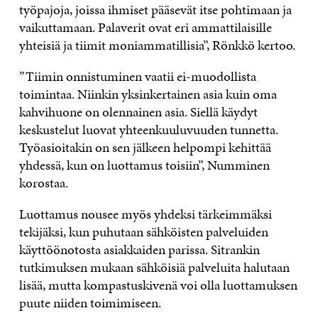
työpajoja, joissa ihmiset pääsevät itse pohtimaan ja
vaikuttamaan. Palaverit ovat eri ammattilaisille
yhteisiä ja tiimit moniammatillisia”, Rönkkö kertoo.
”Tiimin onnistuminen vaatii ei-muodollista
toimintaa. Niinkin yksinkertainen asia kuin oma
kahvihuone on olennainen asia. Siellä käydyt
keskustelut luovat yhteenkuuluvuuden tunnetta.
Työasioitakin on sen jälkeen helpompi kehittää
yhdessä, kun on luottamus toisiin”, Numminen
korostaa.
Luottamus nousee myös yhdeksi tärkeimmäksi
tekijäksi, kun puhutaan sähköisten palveluiden
käyttöönotosta asiakkaiden parissa. Sitrankin
tutkimuksen mukaan sähköisiä palveluita halutaan
lisää, mutta kompastuskivenä voi olla luottamuksen
puute niiden toimimiseen.