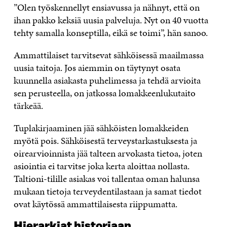
”Olen työskennellyt ensiavussa ja nähnyt, että on
ihan pakko keksiä uusia palveluja. Nyt on 40 vuotta
tehty samalla konseptilla, eikä se toimi”, hän sanoo.
Ammattilaiset tarvitsevat sähköisessä maailmassa
uusia taitoja. Jos aiemmin on täytynyt osata
kuunnella asiakasta puhelimessa ja tehdä arvioita
sen perusteella, on jatkossa lomakkeenlukutaito
tärkeää.
Tuplakirjaaminen jää sähköisten lomakkeiden
myötä pois. Sähköisestä terveystarkastuksesta ja
oirearvioinnista jää talteen arvokasta tietoa, joten
asiointia ei tarvitse joka kerta aloittaa nollasta.
Taltioni-tilille asiakas voi tallentaa oman halunsa
mukaan tietoja terveydentilastaan ja samat tiedot
ovat käytössä ammattilaisesta riippumatta.
Hierarkiat
historiaan