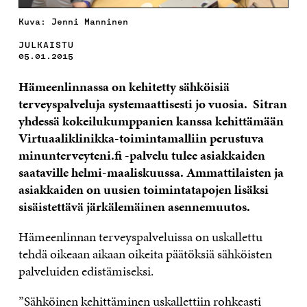
Kuva: Jenni Manninen
JULKAISTU
05.01.2015
H
ä
meenlinnassa on kehitetty s
ä
hk
ö
isi
ä
terveyspalveluja systemaattisesti jo vuosia.
Sitran
yhdessä kokeilukumppanien kanssa kehittämään
V
irtuaaliklinikka-toimintamalliin perustuva
minunterveyteni.fi -palvelu tulee asiakkaiden
saataville helmi-maaliskuussa.
Ammattilaisten ja
asiakkaiden on uusien toimintatapojen lis
ä
ksi
sis
ä
istett
ä
v
ä
j
ä
rk
ä
lem
ä
inen asennemuutos.
Hämeenlinnan terveyspalveluissa on uskallettu
tehdä oikeaan aikaan oikeita päätöksiä sähköisten
palveluiden edistämiseksi.
”Sähköinen kehittäminen uskallettiin rohkeasti