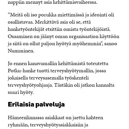
nappiin mennyt asia kehittämisvaiheessa.
”Meitä oli iso porukka miettimässä ja ideointi oli
osallistavaa. Merkittävä asia oli se, että
hanketyöntekijät etsittiin omista työntekijöistä.
Osaaminen on jäänyt oman organisaation käyttöön
ja siitä on ollut paljon hyötyä myöhemmin”, sanoo
Numminen.
Jo ennen kanavamallin kehittämistä toteutettu
Potku-hanke tuotti terveyshyötymallin, jossa
jokaisella terveysasemalla työskenteli
terveyshyötyohjaaja. Tästäkin oli jatkon kannalta
suuri hyöty.
Erilaisia palveluja
Hämeenlinnassa asiakkaat on jaettu kahteen
ryhmään, terveyshyötyasiakkaisiin ja