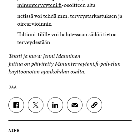
minunterveyteni.fi
-osoitteen alta
netissä voi tehdä mm. terveystarkastuksen ja
oirearvioinnin
Taltioni-tilille voi halutessaan säilöä tietoa
terveydestään
Teksti ja kuva: Jenni Manninen
Juttua on päivitetty Minunterveyteni.fi-palvelun
käyttöönoton ajankohdan osalta.
JAA
J
J
J
J
K
A
A
A
A
O
A
A
A
A
P
F
T
L
S
I
A
W
I
Ä
O
AIHE
C
I
N
H
I