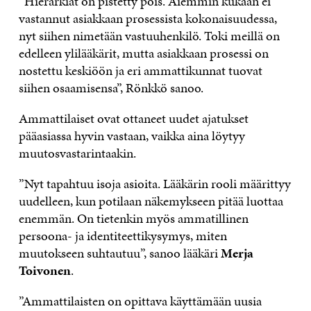
”Hierarkiat on pistetty pois. Aiemmin kukaan ei
vastannut asiakkaan prosessista kokonaisuudessa,
nyt siihen nimetään vastuuhenkilö. Toki meillä on
edelleen ylilääkärit, mutta asiakkaan prosessi on
nostettu keskiöön ja eri ammattikunnat tuovat
siihen osaamisensa”, Rönkkö sanoo.
Ammattilaiset ovat ottaneet uudet ajatukset
pääasiassa hyvin vastaan, vaikka aina löytyy
muutosvastarintaakin.
”Nyt tapahtuu isoja asioita. Lääkärin rooli määrittyy
uudelleen, kun potilaan näkemykseen pitää luottaa
enemmän. On tietenkin myös ammatillinen
persoona- ja identiteettikysymys, miten
muutokseen suhtautuu”, sanoo lääkäri
Merja
Toivonen
.
”Ammattilaisten on opittava käyttämään uusia