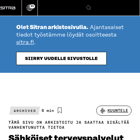
Siirry
FI
suoraan
Vaihda
Hae
sivuston
sisältöön
kieli
Olet Sitran arkistosivulla.
Ajantasaiset
tiedot työstämme löydät osoitteesta
sitra.fi
.
SIIRRY UUDELLE SIVUSTOLLE
Arvioitu
6 min
KUUNTELE
ARCHIVED
lukuaika
TÄMÄ SIVU ON ARKISTOITU JA SAATTAA SISÄLTÄÄ
VANHENTUNUTTA TIETOA
Sähköiset terveyspalvelut