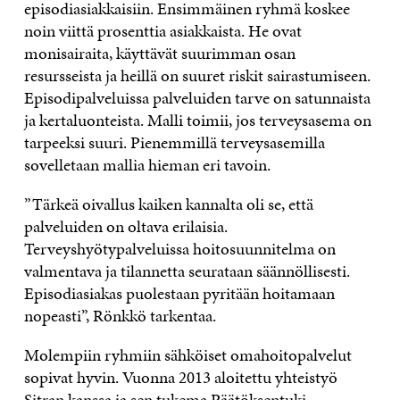
episodiasiakkaisiin. Ensimmäinen ryhmä koskee
noin viittä prosenttia asiakkaista. He ovat
monisairaita, käyttävät suurimman osan
resursseista ja heillä on suuret riskit sairastumiseen.
Episodipalveluissa palveluiden tarve on satunnaista
ja kertaluonteista. Malli toimii, jos terveysasema on
tarpeeksi suuri. Pienemmillä terveysasemilla
sovelletaan mallia hieman eri tavoin.
”Tärkeä oivallus kaiken kannalta oli se, että
palveluiden on oltava erilaisia.
Terveyshyötypalveluissa hoitosuunnitelma on
valmentava ja tilannetta seurataan säännöllisesti.
Episodiasiakas puolestaan pyritään hoitamaan
nopeasti”, Rönkkö tarkentaa.
Molempiin ryhmiin sähköiset omahoitopalvelut
sopivat hyvin. Vuonna 2013 aloitettu yhteistyö
Sitran kanssa ja sen tukema Päätöksentuki