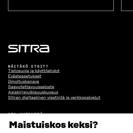
NÄITÄKÖ ETSIT?
Tietosuoja ja käyttöehdot
Evästeasetukset
Ilmoituskanava
Saavutettavuusseloste
Asiakirjajulkisuuskuvaus
Sitran digitaalinen viestintä ja verkkopalvelut
OTA YHTEYTTÄ
Suomen itsenäisyyden juhlarahasto Sitra
Maistuiskos keksi?
Itämerenkatu 11-13, PL 160,
00181 Helsinki