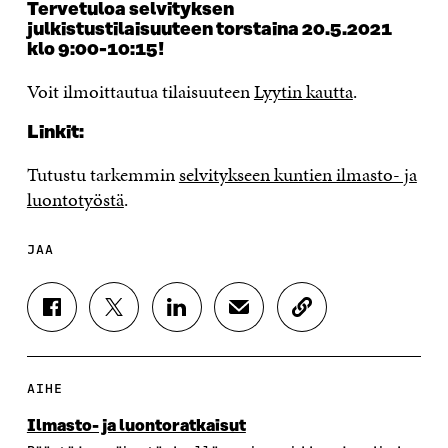
Tervetuloa selvityksen
julkistustilaisuuteen torstaina 20.5.2021
klo 9:00-10:15!
Voit ilmoittautua tilaisuuteen
Lyytin kautta
.
Linkit:
Tutustu tarkemmin
selvitykseen kuntien ilmasto- ja
luontotyöstä
.
JAA
J
J
J
J
K
A
A
A
A
O
A
A
A
A
P
F
T
L
S
I
A
W
I
Ä
O
AIHE
C
I
N
H
I
E
T
K
K
A
Ilmasto- ja luontoratkaisut
B
T
E
Ö
R