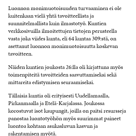
Luonnon monimuotoisuuden turvaaminen ei ole
kuitenkaan vielä yhtä tavoitteellista ja
suunnitelmallista kuin ilmastotyö. Kuntien
verkkosivuilla ilmoitettujen tietojen perusteella
vasta joka viides kunta, eli 64 kuntaa 309:stä, on
asettanut luonnon monimuotoisuutta koskevan
tavoitteen.
Näiden kuntien joukosta 26:lla oli kirjattuna myös
toimenpiteitä tavoitteiden saavuttamiseksi sekä
mittareita edistymisen seuraamiseksi.
Tällaisia kuntia oli erityisesti Uudellamaalla,
Pirkanmaalla ja Etelä-Karjalassa. Joukossa
korostuvat isot kaupungit, joilla on paitsi resursseja
panostaa luontotyöhön myös suurimmat paineet
luontoa kohtaan asukasluvun kasvun ja
rakentamisen myötä.