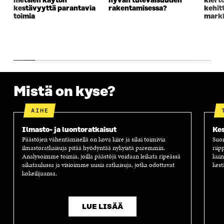
metsien käytön
hyvän tulevaisuuden
kiert
N
A
N
U
kestävyyttä parantavia
rakentamisessa?
kehit
A
S
A
N
toimia
markk
S
S
S
A
S
A
S
S
A
A
S
A
Mistä on kyse?
AIHE
Ilmasto- ja luontoratkaisut
Kes
Päästöjen vähentämisellä on kova kiire ja siksi toimivia
Suom
ilmastoratkaisuja pitää hyödyntää nykyistä paremmin.
riip
Analysoimme toimia, joilla päästöjä voidaan leikata ripeässä
kuin
aikataulussa ja visioimme uusia ratkaisuja, jotka odottavat
kest
kokeilijaansa.
LUE LISÄÄ