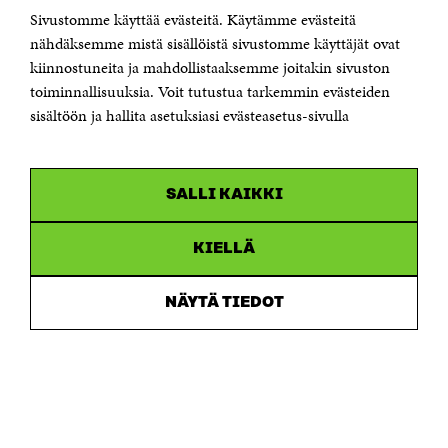
Sivustomme käyttää evästeitä. Käytämme evästeitä
Puhelin +358 294 618 991
Sähköpostiosoite
nähdäksemme mistä sisällöistä sivustomme käyttäjät ovat
etunimi.sukunimi@sitra.fi tai sitra@sitra.fi
kiinnostuneita ja mahdollistaaksemme joitakin sivuston
Saapumisohjeet
toiminnallisuuksia. Voit tutustua tarkemmin evästeiden
sisältöön ja hallita asetuksiasi evästeasetus-sivulla
Y-tunnus 0202132-3
OLEMME NÄISSÄ SOMEISSA
SALLI KAIKKI
Facebook
Avautuu
uudessa
Linkedin
ikkunassa
KIELLÄ
Avautuu
uudessa
Youtube
ikkunassa
Avautuu
NÄYTÄ TIEDOT
uudessa
Instagram
ikkunassa
Avautuu
uudessa
ikkunassa