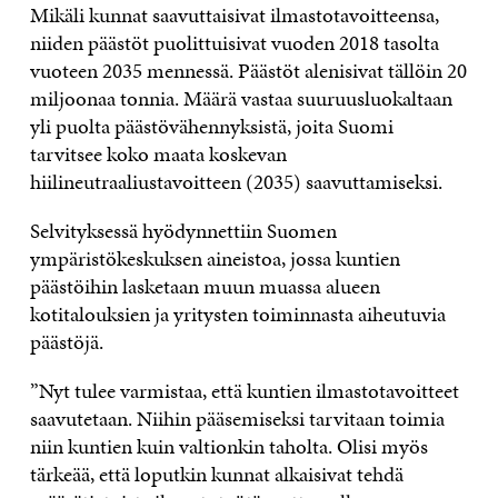
Mikäli kunnat saavuttaisivat ilmastotavoitteensa,
niiden päästöt puolittuisivat vuoden 2018 tasolta
vuoteen 2035 mennessä. Päästöt alenisivat tällöin 20
miljoonaa tonnia. Määrä vastaa suuruusluokaltaan
yli puolta päästövähennyksistä, joita Suomi
tarvitsee koko maata koskevan
hiilineutraaliustavoitteen (2035) saavuttamiseksi.
Selvityksessä hyödynnettiin Suomen
ympäristökeskuksen aineistoa, jossa kuntien
päästöihin lasketaan muun muassa alueen
kotitalouksien ja yritysten toiminnasta aiheutuvia
päästöjä.
”Nyt tulee varmistaa, että kuntien ilmastotavoitteet
saavutetaan. Niihin pääsemiseksi tarvitaan toimia
niin kuntien kuin valtionkin taholta. Olisi myös
tärkeää, että loputkin kunnat alkaisivat tehdä