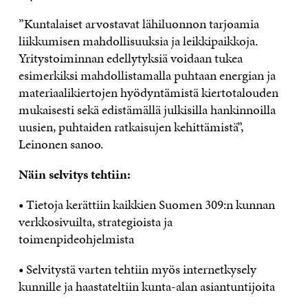
”Kuntalaiset arvostavat lähiluonnon tarjoamia
liikkumisen mahdollisuuksia ja leikkipaikkoja.
Yritystoiminnan edellytyksiä voidaan tukea
esimerkiksi mahdollistamalla puhtaan energian ja
materiaalikiertojen hyödyntämistä kiertotalouden
mukaisesti sekä edistämällä julkisilla hankinnoilla
uusien, puhtaiden ratkaisujen kehittämistä”,
Leinonen sanoo.
Näin selvitys tehtiin:
• Tietoja kerättiin kaikkien Suomen 309:n kunnan
verkkosivuilta, strategioista ja
toimenpideohjelmista
• Selvitystä varten tehtiin myös internetkysely
kunnille ja haastateltiin kunta-alan asiantuntijoita