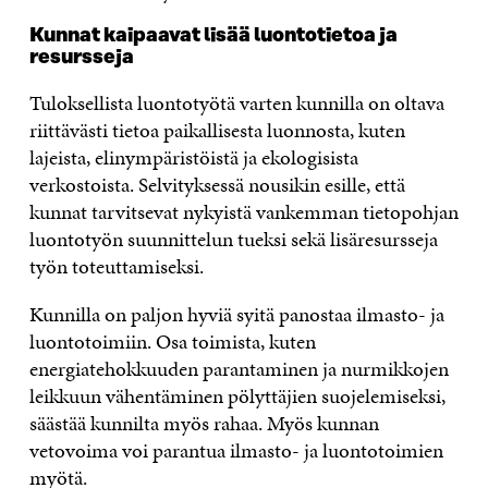
Kunnat kaipaavat lisää luontotietoa ja
resursseja
Tuloksellista luontotyötä varten kunnilla on oltava
riittävästi tietoa paikallisesta luonnosta, kuten
lajeista, elinympäristöistä ja ekologisista
verkostoista. Selvityksessä nousikin esille, että
kunnat tarvitsevat nykyistä vankemman tietopohjan
luontotyön suunnittelun tueksi sekä lisäresursseja
työn toteuttamiseksi.
Kunnilla on paljon hyviä syitä panostaa ilmasto- ja
luontotoimiin. Osa toimista, kuten
energiatehokkuuden parantaminen ja nurmikkojen
leikkuun vähentäminen pölyttäjien suojelemiseksi,
säästää kunnilta myös rahaa. Myös kunnan
vetovoima voi parantua ilmasto- ja luontotoimien
myötä.