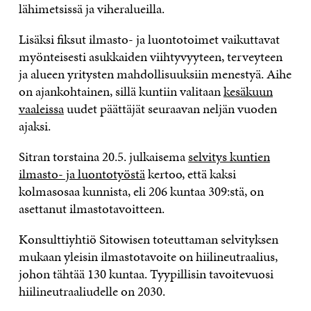
lähimetsissä ja viheralueilla.
Lisäksi fiksut ilmasto- ja luontotoimet vaikuttavat
myönteisesti asukkaiden viihtyvyyteen, terveyteen
ja alueen yritysten mahdollisuuksiin menestyä. Aihe
on ajankohtainen, sillä kuntiin valitaan
kesäkuun
vaaleissa
uudet päättäjät seuraavan neljän vuoden
ajaksi.
Sitran torstaina 20.5. julkaisema
selvitys kuntien
ilmasto- ja luontotyöstä
kertoo, että kaksi
kolmasosaa kunnista, eli 206 kuntaa 309:stä, on
asettanut ilmastotavoitteen.
Konsulttiyhtiö Sitowisen toteuttaman selvityksen
mukaan yleisin ilmastotavoite on hiilineutraalius,
johon tähtää 130 kuntaa. Tyypillisin tavoitevuosi
hiilineutraaliudelle on 2030.