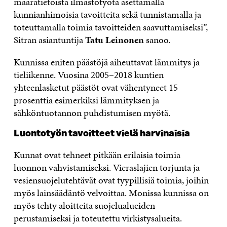
määrätietoista ilmastotyötä asettamalla
kunnianhimoisia tavoitteita sekä tunnistamalla ja
toteuttamalla toimia tavoitteiden saavuttamiseksi”,
Sitran asiantuntija
Tatu Leinonen
sanoo.
Kunnissa eniten päästöjä aiheuttavat lämmitys ja
tieliikenne. Vuosina 2005–2018 kuntien
yhteenlasketut päästöt ovat vähentyneet 15
prosenttia esimerkiksi lämmityksen ja
sähköntuotannon puhdistumisen myötä.
Luontotyön tavoitteet vielä harvinaisia
Kunnat ovat tehneet pitkään erilaisia toimia
luonnon vahvistamiseksi. Vieraslajien torjunta ja
vesiensuojelutehtävät ovat tyypillisiä toimia, joihin
myös lainsäädäntö velvoittaa. Monissa kunnissa on
myös tehty aloitteita suojelualueiden
perustamiseksi ja toteutettu virkistysalueita.