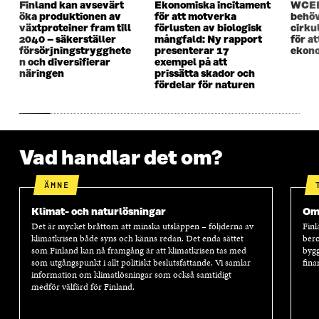
Finland kan avsevärt
Ekonomiska incitament
WCEF
T
E
T
E
öka produktionen av
för att motverka
behöv
E
R
E
R
växtproteiner fram till
förlusten av biologisk
cirku
R
R
2040 – säkerställer
mångfald: Ny rapport
för a
försörjningstrygghete
presenterar 17
ekono
n och diversifierar
exempel på att
näringen
prissätta skador och
fördelar för naturen
Vad handlar det om?
ÄMNE
Klimat- och naturlösningar
Oms
Det är mycket bråttom att minska utsläppen – följderna av
Finl
klimatkrisen både syns och känns redan. Det enda sättet
bero
som Finland kan nå framgång är att klimatkrisen tas med
bygg
som utgångspunkt i allt politiskt beslutsfattande. Vi samlar
fina
information om klimatlösningar som också samtidigt
medför välfärd för Finland.