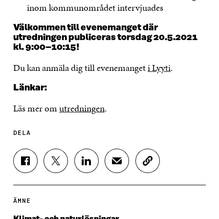
inom kommunområdet intervjuades
Välkommen till evenemanget där
utredningen publiceras torsdag 20.5.2021
kl. 9:00–10:15!
Du kan anmäla dig till evenemanget
i Lyyti
.
Länkar:
Läs mer om
utredningen
.
DELA
D
D
D
D
K
E
E
E
E
O
L
L
L
L
P
A
A
A
A
I
P
P
P
V
E
ÄMNE
Å
Å
Å
I
R
F
T
L
A
A