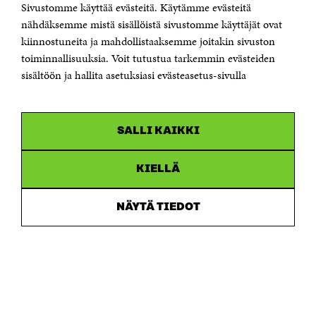
Sivustomme käyttää evästeitä. Käytämme evästeitä
Jubileumsfonden för Finlands självständighet Sitra
Östersjögatan 11–13, PB 160,
nähdäksemme mistä sisällöistä sivustomme käyttäjät ovat
00181 Helsingfors
kiinnostuneita ja mahdollistaaksemme joitakin sivuston
Tfn +358 294 618 991
toiminnallisuuksia. Voit tutustua tarkemmin evästeiden
Personalens e-postadresser har formen:
sisältöön ja hallita asetuksiasi evästeasetus-sivulla
fornamn.efternamn@sitra.fi
KANALER
SALLI KAIKKI
Facebook
Öppnas
i
Linkedin
ett
KIELLÄ
Öppnas
nytt
i
fönster
Youtube
ett
Öppnas
NÄYTÄ TIEDOT
nytt
i
fönster
Instagram
ett
Öppnas
nytt
i
fönster
ett
nytt
fönster