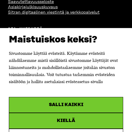
Saavutettavuusseloste
Asiakirjajulkisuuskuvaus
Sitran digitaalinen viestintä ja verkkopalvelut
OTA YHTEYTTÄ
Suomen itsenäisyyden juhlarahasto Sitra
Maistuiskos keksi?
Itämerenkatu 11-13, PL 160,
00181 Helsinki
Sivustomme käyttää evästeitä. Käytämme evästeitä
Puhelin +358 294 618 991
Sähköpostiosoite
nähdäksemme mistä sisällöistä sivustomme käyttäjät ovat
etunimi.sukunimi@sitra.fi tai sitra@sitra.fi
kiinnostuneita ja mahdollistaaksemme joitakin sivuston
toiminnallisuuksia. Voit tutustua tarkemmin evästeiden
Saapumisohjeet
sisältöön ja hallita asetuksiasi evästeasetus-sivulla
Y-tunnus 0202132-3
OLEMME NÄISSÄ SOMEISSA
SALLI KAIKKI
Facebook
Avautuu
uudessa
Linkedin
ikkunassa
KIELLÄ
Avautuu
uudessa