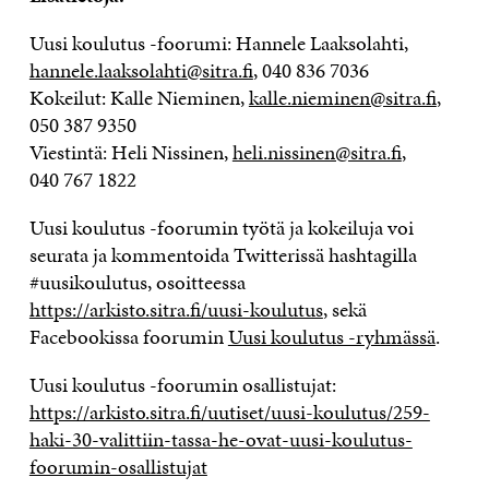
Uusi koulutus -foorumi: Hannele Laaksolahti,
hannele.laaksolahti@sitra.fi
, 040 836 7036
Kokeilut: Kalle Nieminen,
kalle.nieminen@sitra.fi
,
050 387 9350
Viestintä: Heli Nissinen,
heli.nissinen@sitra.fi
,
040 767 1822
Uusi koulutus -foorumin työtä ja kokeiluja voi
seurata ja kommentoida Twitterissä hashtagilla
#uusikoulutus, osoitteessa
https://arkisto.sitra.fi/uusi-koulutus
, sekä
Facebookissa foorumin
Uusi koulutus -ryhmässä
.
Uusi koulutus -foorumin osallistujat:
https://arkisto.sitra.fi/uutiset/uusi-koulutus/259-
haki-30-valittiin-tassa-he-ovat-uusi-koulutus-
foorumin-osallistujat