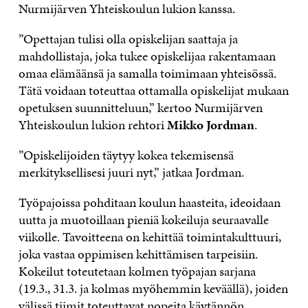
Nurmijärven Yhteiskoulun lukion kanssa.
”Opettajan tulisi olla opiskelijan saattaja ja
mahdollistaja, joka tukee opiskelijaa rakentamaan
omaa elämäänsä ja samalla toimimaan yhteisössä.
Tätä voidaan toteuttaa ottamalla opiskelijat mukaan
opetuksen suunnitteluun,” kertoo Nurmijärven
Yhteiskoulun lukion rehtori
Mikko Jordman
.
”Opiskelijoiden täytyy kokea tekemisensä
merkityksellisesi juuri nyt,” jatkaa Jordman.
Työpajoissa pohditaan koulun haasteita, ideoidaan
uutta ja muotoillaan pieniä kokeiluja seuraavalle
viikolle. Tavoitteena on kehittää toimintakulttuuri,
joka vastaa oppimisen kehittämisen tarpeisiin.
Kokeilut toteutetaan kolmen työpajan sarjana
(19.3., 31.3. ja kolmas myöhemmin keväällä), joiden
välissä tiimit toteuttavat nopeita käytännön