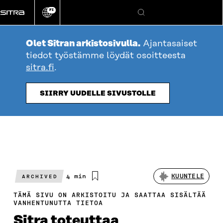
Siirry
FI
suoraan
Vaihda
Hae
sivuston
sisältöön
kieli
Olet Sitran arkistosivulla.
Ajantasaiset
tiedot työstämme löydät osoitteesta
sitra.fi
.
SIIRRY UUDELLE SIVUSTOLLE
Arvioitu
4 min
KUUNTELE
ARCHIVED
lukuaika
TÄMÄ SIVU ON ARKISTOITU JA SAATTAA SISÄLTÄÄ
VANHENTUNUTTA TIETOA
Sitra toteuttaa