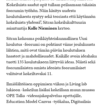
Kokeiluista saadut opit tullaan peilaamaan takaisin
foorumin työhön. Näin käsitys uudesta
koulutuksesta syntyy sekä teoriasta että käytännön
kokeiluista yhdessä”, Sitran kokeilukulttuurin
asiantuntija
Kalle Nieminen
kertoo.
Sitran kokoama poikkiyhteiskunnallinen Uusi
koulutus -foorumi on pohtinut viime joulukuusta
lähtien, mitä ovat tämän päivän koulutuksen
haasteet ja mahdollisuudet. Kaikille avoin ideahaku
tuotti 135 koulutukseen liittyvää ideaa. Näistä sekä
foorumilaisten omista ideoista foorumilaiset
valitsivat kokeiltavaksi 11.
Ilmiölähtöisen oppimisen viikon ja Living lab
lukioon -kokeilun lisäksi kokeillaan muun muassa
OPE Talks -videonjakopalvelua opettajille,
Education Model Canvas -työkalua, Digitaalisia