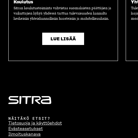
Koulutus
Yh
Sitran koulutustoiminta vahvistaa suomalaisten päättäjien ja
Tule
vaikuttajien kykyä yhdessä tarttua tulevaisuuden kannalta
laaj
keskeisiin yhteiskunnallisiin haasteisiin ja mahdollisuuksiin.
moni
LUE LISÄÄ
NÄITÄKÖ ETSIT?
Tietosuoja ja käyttöehdot
Evästeasetukset
Ilmoituskanava