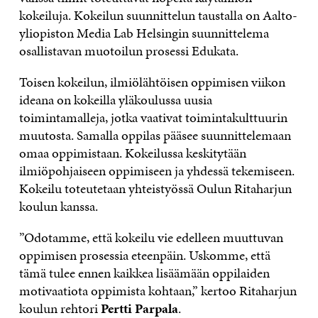
kokeiluja. Kokeilun suunnittelun taustalla on Aalto-
yliopiston Media Lab Helsingin suunnittelema
osallistavan muotoilun prosessi Edukata.
Toisen kokeilun, ilmiölähtöisen oppimisen viikon
ideana on kokeilla yläkoulussa uusia
toimintamalleja, jotka vaativat toimintakulttuurin
muutosta. Samalla oppilas pääsee suunnittelemaan
omaa oppimistaan. Kokeilussa keskitytään
ilmiöpohjaiseen oppimiseen ja yhdessä tekemiseen.
Kokeilu toteutetaan yhteistyössä Oulun Ritaharjun
koulun kanssa.
”Odotamme, että kokeilu vie edelleen muuttuvan
oppimisen prosessia eteenpäin. Uskomme, että
tämä tulee ennen kaikkea lisäämään oppilaiden
motivaatiota oppimista kohtaan,” kertoo Ritaharjun
koulun rehtori
Pertti Parpala
.