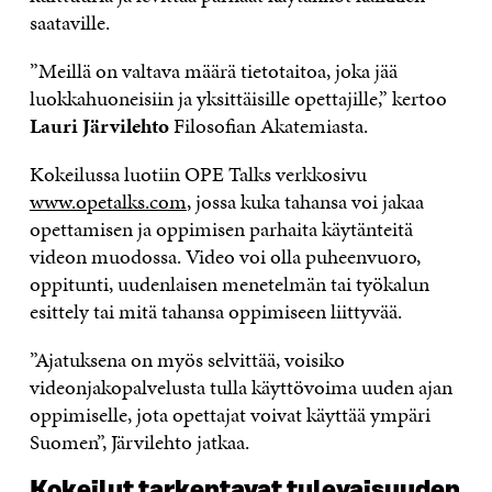
saataville.
”Meillä on valtava määrä tietotaitoa, joka jää
luokkahuoneisiin ja yksittäisille opettajille,” kertoo
Lauri Järvilehto
Filosofian Akatemiasta.
Kokeilussa luotiin OPE Talks verkkosivu
www.opetalks.com
, jossa kuka tahansa voi jakaa
opettamisen ja oppimisen parhaita käytänteitä
videon muodossa. Video voi olla puheenvuoro,
oppitunti, uudenlaisen menetelmän tai työkalun
esittely tai mitä tahansa oppimiseen liittyvää.
”Ajatuksena on myös selvittää, voisiko
videonjakopalvelusta tulla käyttövoima uuden ajan
oppimiselle, jota opettajat voivat käyttää ympäri
Suomen”, Järvilehto jatkaa.
Kokeilut tarkentavat tulevaisuuden