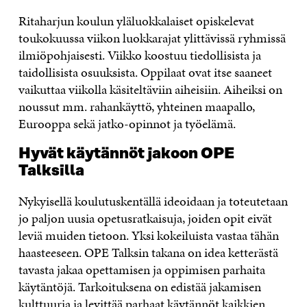
Ritaharjun koulun yläluokkalaiset opiskelevat
toukokuussa viikon luokkarajat ylittävissä ryhmissä
ilmiöpohjaisesti. Viikko koostuu tiedollisista ja
taidollisista osuuksista. Oppilaat ovat itse saaneet
vaikuttaa viikolla käsiteltäviin aiheisiin. Aiheiksi on
noussut mm. rahankäyttö, yhteinen maapallo,
Eurooppa sekä jatko-opinnot ja työelämä.
Hyvät käytännöt jakoon OPE
Talksilla
Nykyisellä koulutuskentällä ideoidaan ja toteutetaan
jo paljon uusia opetusratkaisuja, joiden opit eivät
leviä muiden tietoon. Yksi kokeiluista vastaa tähän
haasteeseen. OPE Talksin takana on idea ketterästä
tavasta jakaa opettamisen ja oppimisen parhaita
käytäntöjä. Tarkoituksena on edistää jakamisen
kulttuuria ja levittää parhaat käytännöt kaikkien