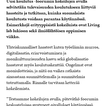
Uusi koulutus -foorumin kokeilujen avulla
selvitetään tulevaisuuden koulutukseen liittyviä
haasteita ja tutkitaan, kuinka suomalaista
koulutusta voidaan parantaa käytännössä.
Esimerkkejä erityyppisistä kokeiluista ovat Living
lab lukioon sekä ilmiölähtöisen oppimisen
viikko.
Yhteiskunnalliset haasteet kuten työelämän murros,
digitalisaatio, eriarvoistuminen ja
monikulttuurisuuden kasvu sekä globalisaatio
haastavat myös koulutuskenttää. Ongelmat ovat
moniulotteisia, ja niitä on vaikea ratkaista
ainoastaan suunnittelemalla ja suunnitelmia
toteuttamalla. Rinnalle tarvitaan ketterää
kokeilemista.
”Testaamme kokeilujen avulla, pätevätkö foorumin
keskusteluissa syntyneet oivallukset käytännössä.