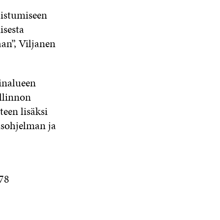
distumiseen
isesta
aan”, Viljanen
inalueen
llinnon
een lisäksi
usohjelman ja
478