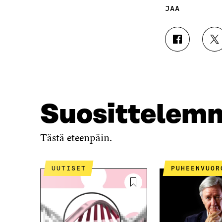
JAA
J
J
A
A
A
A
F
T
A
W
C
I
E
T
Suosittelem
B
T
O
E
O
R
Tästä eteenpäin.
K
I
I
S
S
S
UUTISET
PUHEENVUOR
S
Ä
A
A
A
V
V
A
A
U
U
T