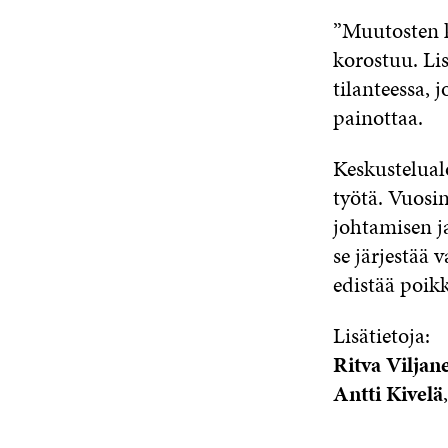
”Muutosten k
korostuu. Li
tilanteessa, 
painottaa.
Keskustelual
työtä. Vuosi
johtamisen j
se järjestää
edistää poikk
Lisätietoja:
Ritva Viljan
Antti Kivelä