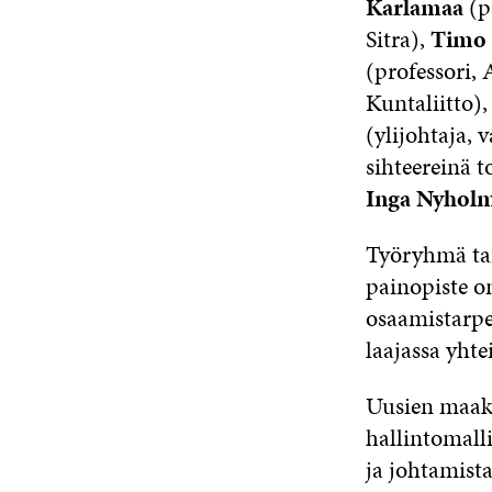
Karlamaa
(pä
Sitra),
Timo 
(professori, 
Kuntaliitto)
(ylijohtaja, 
sihteereinä t
Inga Nyhol
Työryhmä tark
painopiste o
osaamistarpei
laajassa yhte
Uusien maaku
hallintomall
ja johtamista