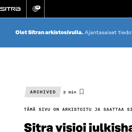
Siirry
suoraan
FI
Vaihda
sivuston
sisältöön
kieli
Olet Sitran arkistosivulla.
Ajantasaiset tied
ARCHIVED
Arvioitu
2 min
lukuaika
TÄMÄ SIVU ON ARKISTOITU JA SAATTAA S
Sitra visioi julki