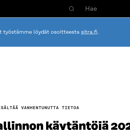
ot työstämme löydät osoitteesta
sitra.fi
.
ISÄLTÄÄ VANHENTUNUTTA TIETOA
shallinnon käytäntöjä 20