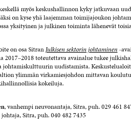
eskellä myös keskushallinnon kyky jatkuvaan uu
säksi on kyse yhä laajemman toimijajoukon johtam
jossa yksityinen ja julkinen toiminta lähenevät toisi
oite on osa Sitran
Julkisen sektorin johtaminen
-ava
na 2017–2018 toteutettava avainalue tukee julkisha
a johtamiskulttuurin uudistamista. Keskustelualoitt
 valtion ylimmän virkamiesjohdon mittavan koulut
ihallinnollisia kokeiluja.
en
, vanhempi neuvonantaja, Sitra, puh. 029 461 8
, johtaja, Sitra, puh. 040 482 7435