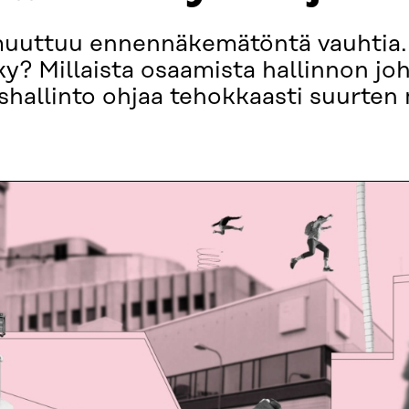
uuttuu ennennäkemätöntä vauhtia. 
ky? Millaista osaamista hallinnon jo
shallinto ohjaa tehokkaasti suurte