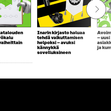
tatalouden
Inarin kirjasto haluaa
Avoim
yökalu
tehdä vaikuttamisen
– uusi
aiheittain
helpoksi – avuksi
asiakk
kännykkä
ja ku
sovelluksineen