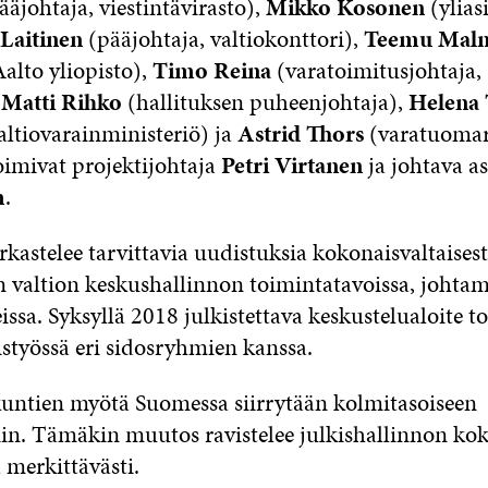
äjohtaja, viestintävirasto),
Mikko Kosonen
(ylias
Laitinen
(pääjohtaja, valtiokonttori),
Teemu Mal
Aalto yliopisto),
Timo Reina
(varatoimitusjohtaja
,
Matti Rihko
(hallituksen puheenjohtaja),
Helena 
valtiovarainministeriö) ja
Astrid Thors
(varatuomar
oimivat projektijohtaja
Petri Virtanen
ja johtava as
m
.
astelee tarvittavia uudistuksia kokonaisvaltaisesti
n valtion keskushallinnon toimintatavoissa, johtam
ssa. Syksyllä 2018 julkistettava keskustelualoite t
istyössä eri sidosryhmien kanssa.
ntien myötä Suomessa siirrytään kolmitasoiseen
iin. Tämäkin muutos ravistelee julkishallinnon ko
 merkittävästi.