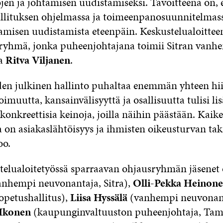
jen ja johtamisen uudistamiseksi. Tavoitteena on, 
llituksen ohjelmassa ja toimeenpanosuunnitelmassa
tamisen uudistamista eteenpäin. Keskustelualoittee
ryhmä, jonka puheenjohtajana toimii Sitran vanh
ja
Ritva Viljanen
.
en julkinen hallinto puhaltaa enemmän yhteen hi
imuutta, kansainvälisyyttä ja osallisuutta tulisi lis
nkreettisia keinoja, joilla näihin päästään. Kaik
 on asiakaslähtöisyys ja ihmisten oikeusturvan ta
oo.
stelualoitetyössä sparraavan ohjausryhmän jäsenet
nhempi neuvonantaja, Sitra),
Olli-Pekka Heinon
opetushallitus),
Liisa Hyssälä
(vanhempi neuvonanta
Ikonen
(kaupunginvaltuuston puheenjohtaja, Tam