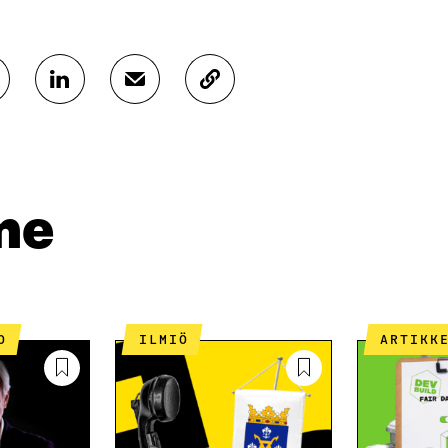
J
J
K
A
A
O
A
A
P
L
S
I
I
Ä
O
N
H
I
K
K
A
me
E
Ö
R
D
P
T
I
O
I
N
S
K
I
T
K
S
I
E
O
ILMIÖ
ARTIKK
S
L
L
Ä
L
I
A
A
N
V
A
L
A
V
I
U
A
N