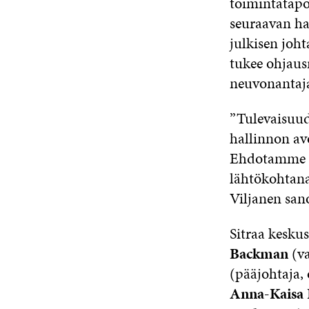
toimintatapo
seuraavan ha
julkisen joh
tukee ohjaus
neuvonanta
”Tulevaisuud
hallinnon avo
Ehdotamme ko
lähtökohtana
Viljanen san
Sitraa kesku
Backman
(va
(pääjohtaja, 
Anna-Kaisa 