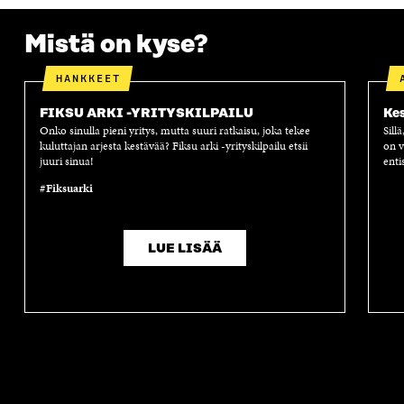
S
S
S
A
S
A
S
S
Mistä on kyse?
A
A
S
A
HANKKEET
FIKSU ARKI -YRITYSKILPAILU
Kes
Onko sinulla pieni yritys, mutta suuri ratkaisu, joka tekee
Sill
kuluttajan arjesta kestävää? Fiksu arki -yrityskilpailu etsii
on v
juuri sinua!
enti
#Fiksuarki
LUE LISÄÄ