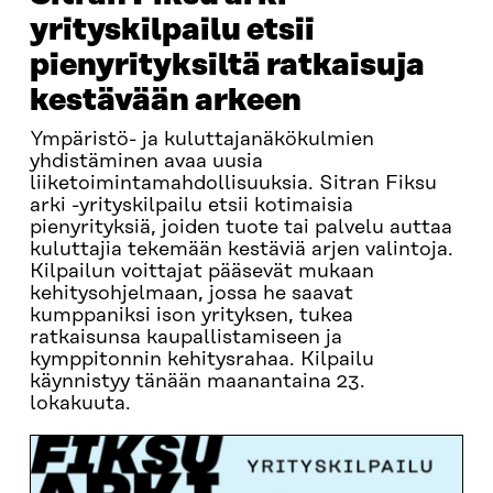
yrityskilpailu etsii
pienyrityksiltä ratkaisuja
kestävään arkeen
Ympäristö- ja kuluttajanäkökulmien
yhdistäminen avaa uusia
liiketoimintamahdollisuuksia. Sitran Fiksu
arki -yrityskilpailu etsii kotimaisia
pienyrityksiä, joiden tuote tai palvelu auttaa
kuluttajia tekemään kestäviä arjen valintoja.
Kilpailun voittajat pääsevät mukaan
kehitysohjelmaan, jossa he saavat
kumppaniksi ison yrityksen, tukea
ratkaisunsa kaupallistamiseen ja
kymppitonnin kehitysrahaa. Kilpailu
käynnistyy tänään maanantaina 23.
lokakuuta.