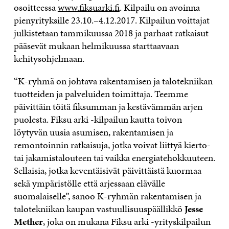
osoitteessa
www.fiksuarki.fi
. Kilpailu on avoinna
pienyrityksille 23.10.–4.12.2017. Kilpailun voittajat
julkistetaan tammikuussa 2018 ja parhaat ratkaisut
pääsevät mukaan helmikuussa starttaavaan
kehitysohjelmaan.
“K-ryhmä on johtava rakentamisen ja talotekniikan
tuotteiden ja palveluiden toimittaja. Teemme
päivittäin töitä fiksumman ja kestävämmän arjen
puolesta. Fiksu arki -kilpailun kautta toivon
löytyvän uusia asumisen, rakentamisen ja
remontoinnin ratkaisuja, jotka voivat liittyä kierto-
tai jakamistalouteen tai vaikka energiatehokkuuteen.
Sellaisia, jotka keventäisivät päivittäistä kuormaa
sekä ympäristölle että arjessaan elävälle
suomalaiselle”, sanoo K-ryhmän rakentamisen ja
talotekniikan kaupan vastuullisuuspäällikkö
Jesse
Mether
, joka on mukana Fiksu arki -yrityskilpailun