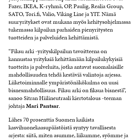
Fazer, IKEA, K-ryhmä, OP, Paulig, Realia Group,
SATO, Tori.fi, Valio, Viking Line ja YIT. Nämä
suuryritykset ovat mukana myös kehitysohjelmassa
tukemassa kilpailun parhaiden pienyritysten
tuotteiden ja palveluiden kehittämistä.
“Fiksu arki -yrityskilpailun tavoitteena on
kannustaa yrityksiä kehittämään kilpailukykyisiä
tuotteita ja palveluita, jotka antavat suomalaisille
mahdollisuuden tehdä kestäviä valintoja arjessa.
Liiketoiminnalle ympäristönäkökulma on uusi
bisnesmahdollisuus. Fiksu arki on fiksua bisnestä”,
sanoo Sitran Hiilineutraali kiertotalous -teeman
johtaja
Mari Pantsar
.
Lähes 70 prosenttia Suomen kaikista
kasvihuonekaasupäästöistä syntyy tavallisesta
arjesta: siitä, miten asumme, liikumme, syömme ja