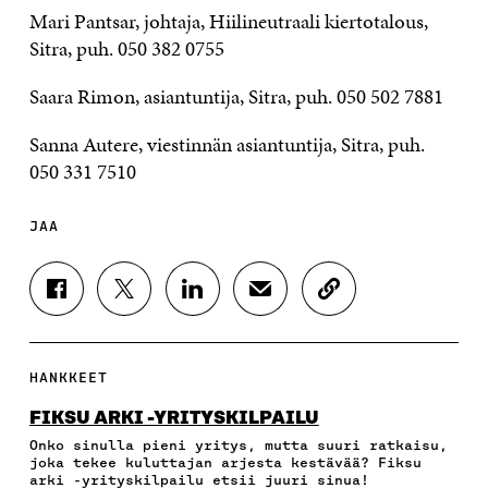
Mari Pantsar, johtaja, Hiilineutraali kiertotalous,
Sitra, puh. 050 382 0755
Saara Rimon, asiantuntija, Sitra, puh. 050 502 7881
Sanna Autere, viestinnän asiantuntija, Sitra, puh.
050 331 7510
JAA
J
J
J
J
K
A
A
A
A
O
A
A
A
A
P
F
T
L
S
I
A
W
I
Ä
O
HANKKEET
C
I
N
H
I
E
T
K
K
A
FIKSU ARKI -YRITYSKILPAILU
B
T
E
Ö
R
Onko sinulla pieni yritys, mutta suuri ratkaisu,
O
E
D
P
T
joka tekee kuluttajan arjesta kestävää? Fiksu
O
R
I
O
I
arki -yrityskilpailu etsii juuri sinua!