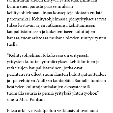
kymmenen parasta pääsee mukaan
kehitysohjelmaan, jossa konsepteja hiotaan entistä
paremmiksi. Kehitysohjelmassa pienyritykset saavat
tukea kestävän arjen ratkaisunsa kehittämiseen,
kaupallistamiseen ja kokeilemiseen kuluttajien
kanssa, tuomaristossa mukana olevien suuryritysten
tuella.
“Kehitysohjelman fokuksessa on erityisesti
yritysten kuluttajaymmärryksen kehittäminen ja
ratkaisujen kaupallistaminen, jotka ovat
perinteisesti olleet suomalaisten kuluttajatuotteiden
ja -palveluiden Akilleen kantapäitä. Samalla luodaan
kestävien kuluttajaratkaisujen ekosysteemiä
tuomalla suuria ja pieniä yrityksiä yhteistyöhön”,
sanoo Mari Pantsar.
Fiksu arki -yrityskilpailun verkkosivut ovat auki