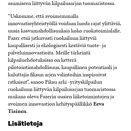
asumiseen liittyvän kilpailusarjan tuomaristossa.
“Uskomme, että avoimemmalla
innovaatioyhteistyöllä voidaan luoda rajat ylittäviä,
uusia kasvumahdollisuuksia koko ruokatoimialalle.
Fazer etsii jatkuvasti ruokailuun liittyviä
kaupallisesti ja ekologisesti kestäviä tuote- ja
palveluinnovaatioita. Meille tärkeintä
kilpailuehdotuksissa on ketterä
pilotointimahdollisuus, kaupallinen potentiaali ja
kuluttajia fiksun arjen valintoihin inspiroivat
ratkaisut”, sanoo Fiksu arki -yrityskilpailun
ruokailuun liittyvän kilpailusarjan tuomaristossa
mukana oleva Fazerin uusien liiketoimintojen ja
avoimen innovaation kehityspäällikkö
Eeva
Tiainen
.
Lisätietoja