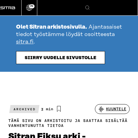
Siirry
FI
suoraan
Vaihda
Hae
sivuston
sisältöön
kieli
Olet Sitran arkistosivulla.
Ajantasaiset
tiedot työstämme löydät osoitteesta
sitra.fi
.
SIIRRY UUDELLE SIVUSTOLLE
Arvioitu
3 min
KUUNTELE
ARCHIVED
lukuaika
TÄMÄ SIVU ON ARKISTOITU JA SAATTAA SISÄLTÄÄ
VANHENTUNUTTA TIETOA
Sitran Fiksu arki -