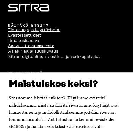
NÄITÄKÖ ETSIT?
Tietosuoja ja käyttöehdot
Evästeasetukset
Ilmoituskanava
Saavutettavuusseloste
Asiakirjajulkisuuskuvaus
Sitran digitaalinen viestintä ja verkkopalvelut
OTA YHTEYTTÄ
Suomen itsenäisyyden juhlarahasto Sitra
Maistuiskos keksi?
Itämerenkatu 11-13, PL 160,
00181 Helsinki
Sivustomme käyttää evästeitä. Käytämme evästeitä
Puhelin +358 294 618 991
Sähköpostiosoite
nähdäksemme mistä sisällöistä sivustomme käyttäjät ovat
etunimi.sukunimi@sitra.fi tai sitra@sitra.fi
kiinnostuneita ja mahdollistaaksemme joitakin sivuston
Saapumisohjeet
toiminnallisuuksia. Voit tutustua tarkemmin evästeiden
sisältöön ja hallita asetuksiasi evästeasetus-sivulla
Y-tunnus 0202132-3