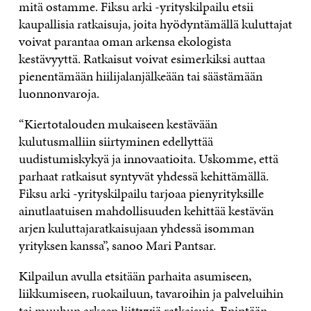
mitä ostamme. Fiksu arki -yrityskilpailu etsii
kaupallisia ratkaisuja, joita hyödyntämällä kuluttajat
voivat parantaa oman arkensa ekologista
kestävyyttä. Ratkaisut voivat esimerkiksi auttaa
pienentämään hiilijalanjälkeään tai säästämään
luonnonvaroja.
“Kiertotalouden mukaiseen kestävään
kulutusmalliin siirtyminen edellyttää
uudistumiskykyä ja innovaatioita. Uskomme, että
parhaat ratkaisut syntyvät yhdessä kehittämällä.
Fiksu arki -yrityskilpailu tarjoaa pienyrityksille
ainutlaatuisen mahdollisuuden kehittää kestävän
arjen kuluttajaratkaisujaan yhdessä isomman
yrityksen kanssa”, sanoo Mari Pantsar.
Kilpailun avulla etsitään parhaita asumiseen,
liikkumiseen, ruokailuun, tavaroihin ja palveluihin
tai muuhun arkeen liittyviä ratkaisuja. Enintään