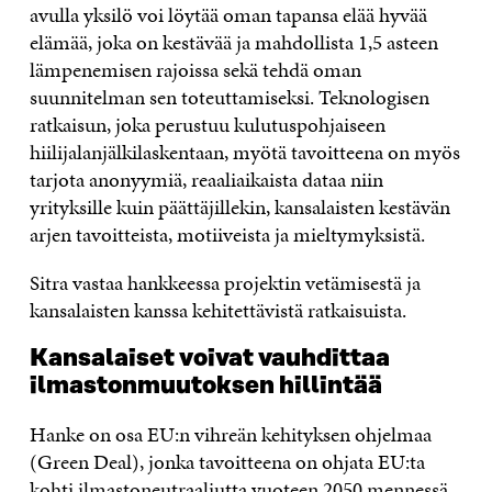
avulla yksilö voi löytää oman tapansa elää hyvää
elämää, joka on kestävää ja mahdollista 1,5 asteen
lämpenemisen rajoissa sekä tehdä oman
suunnitelman sen toteuttamiseksi. Teknologisen
ratkaisun, joka perustuu kulutuspohjaiseen
hiilijalanjälkilaskentaan, myötä tavoitteena on myös
tarjota anonyymiä, reaaliaikaista dataa niin
yrityksille kuin päättäjillekin, kansalaisten kestävän
arjen tavoitteista, motiiveista ja mieltymyksistä.
Sitra vastaa hankkeessa projektin vetämisestä ja
kansalaisten kanssa kehitettävistä ratkaisuista.
Kansalaiset voivat vauhdittaa
ilmastonmuutoksen hillintää
Hanke on osa EU:n vihreän kehityksen ohjelmaa
(Green Deal), jonka tavoitteena on ohjata EU:ta
kohti ilmastoneutraaliutta vuoteen 2050 mennessä