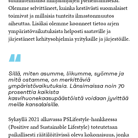
suunnitelmansa hiilijalanjäljen pienentämiseksi.
Olemme selvittäneet, kuinka kestävästi suomalaiset
toimivat ja millaisia tunteita ilmastonmuutos
aiheuttaa. Lisäksi olemme koonneet tietoa arjen
ympäristövaikutuksista helposti saataville ja
järjestäneet kehitysohjelmia yrityksille ja järjestöille.
“
Sillä, miten asumme, liikumme, syömme ja
mitä ostamme, on merkittäviä
ympäristövaikutuksia. Länsimaissa noin 70
prosenttia kaikista
kasvihuonekaasupäästöistä voidaan jyvittää
meille kansalaisille.
Syksyllä 2021 alkavassa PSLifestyle-hankkeessa
(Positive and Sustainable Lifestyle) toteutetaan
paikallisesti räätälöitävissä oleva kokonaisuus, jonka