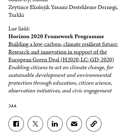
Zeytince Ekolojik Yasamı Destekleme Dernegi,
Turkki
Lue lisää:
Horizon 2020 Framework Programme
Building a low-carbon, climate resilient future:
Research and innovation in support of the
European Green Deal (H2020-LC-GD-2020)
Enabling citizens to act on climate change, for
sustainable development and environmental
protection through education, citizen science,
observation initiatives, and civic engagement
JAA
J
J
J
J
K
A
A
A
A
O
A
A
A
A
P