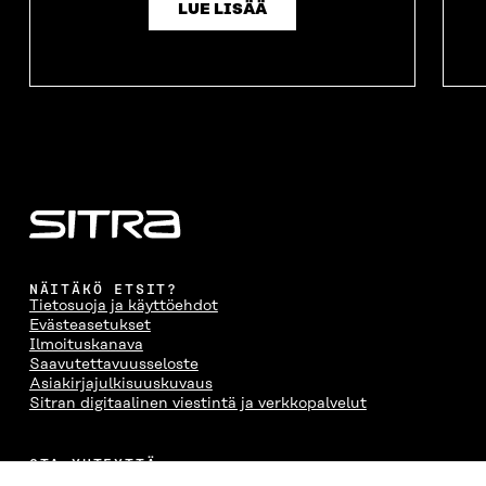
LUE LISÄÄ
NÄITÄKÖ ETSIT?
Tietosuoja ja käyttöehdot
Evästeasetukset
Ilmoituskanava
Saavutettavuusseloste
Asiakirjajulkisuuskuvaus
Sitran digitaalinen viestintä ja verkkopalvelut
OTA YHTEYTTÄ
Suomen itsenäisyyden juhlarahasto Sitra