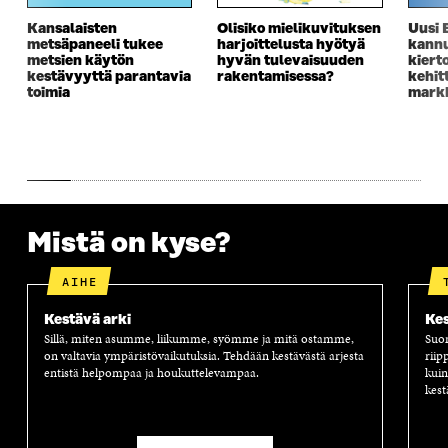
A
I
A
S
Kansalaisten
Olisiko mielikuvituksen
Uusi 
I
K
I
A
metsäpaneeli tukee
harjoittelusta hyötyä
kannu
K
K
K
I
metsien käytön
hyvän tulevaisuuden
kiert
K
U
K
K
kestävyyttä parantavia
rakentamisessa?
kehit
U
N
U
K
toimia
markk
N
A
N
U
A
S
A
N
S
S
S
A
S
A
S
S
A
A
S
A
Mistä on kyse?
AIHE
Kestävä arki
Kes
Sillä, miten asumme, liikumme, syömme ja mitä ostamme,
Suom
on valtavia ympäristövaikutuksia. Tehdään kestävästä arjesta
riip
entistä helpompaa ja houkuttelevampaa.
kuin
kest