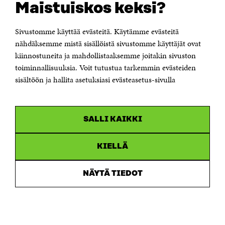
Maistuiskos keksi?
Itämerenkatu 11-13, PL 160,
00181 Helsinki
Sivustomme käyttää evästeitä. Käytämme evästeitä
Puhelin +358 294 618 991
Sähköpostiosoite
nähdäksemme mistä sisällöistä sivustomme käyttäjät ovat
etunimi.sukunimi@sitra.fi tai sitra@sitra.fi
kiinnostuneita ja mahdollistaaksemme joitakin sivuston
toiminnallisuuksia. Voit tutustua tarkemmin evästeiden
Saapumisohjeet
sisältöön ja hallita asetuksiasi evästeasetus-sivulla
Y-tunnus 0202132-3
OLEMME NÄISSÄ SOMEISSA
SALLI KAIKKI
Facebook
Avautuu
uudessa
Linkedin
ikkunassa
KIELLÄ
Avautuu
uudessa
Youtube
ikkunassa
Avautuu
NÄYTÄ TIEDOT
uudessa
Instagram
ikkunassa
Avautuu
uudessa
ikkunassa