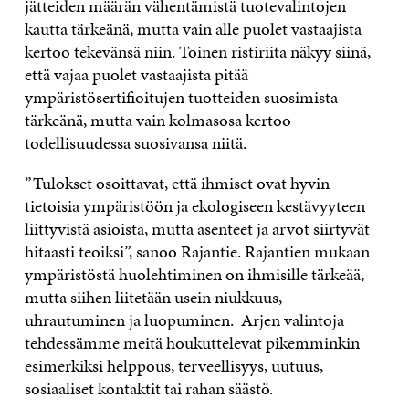
jätteiden määrän vähentämistä tuotevalintojen
kautta tärkeänä, mutta vain alle puolet vastaajista
kertoo tekevänsä niin. Toinen ristiriita näkyy siinä,
että vajaa puolet vastaajista pitää
ympäristösertifioitujen tuotteiden suosimista
tärkeänä, mutta vain kolmasosa kertoo
todellisuudessa suosivansa niitä.
”Tulokset osoittavat, että ihmiset ovat hyvin
tietoisia ympäristöön ja ekologiseen kestävyyteen
liittyvistä asioista, mutta asenteet ja arvot siirtyvät
hitaasti teoiksi”, sanoo Rajantie. Rajantien mukaan
ympäristöstä huolehtiminen on ihmisille tärkeää,
mutta siihen liitetään usein niukkuus,
uhrautuminen ja luopuminen. Arjen valintoja
tehdessämme meitä houkuttelevat pikemminkin
esimerkiksi helppous, terveellisyys, uutuus,
sosiaaliset kontaktit tai rahan säästö.