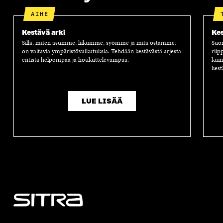
AIHE
Kestävä arki
Kes
Sillä, miten asumme, liikumme, syömme ja mitä ostamme,
Suom
on valtavia ympäristövaikutuksia. Tehdään kestävästä arjesta
riip
entistä helpompaa ja houkuttelevampaa.
kuin
kest
LUE LISÄÄ