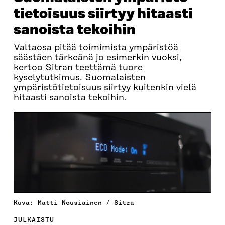
tie­toisuus siirtyy hitaasti
sanoista tekoihin
Valtaosa pitää toimimista ympäristöä
säästäen tärkeänä jo esimerkin vuoksi,
kertoo Sitran teettämä tuore
kyselytutkimus. Suomalaisten
ympäristötietoisuus siirtyy kuitenkin vielä
hitaasti sanoista tekoihin.
Kuva: Matti Nousiainen / Sitra
JULKAISTU