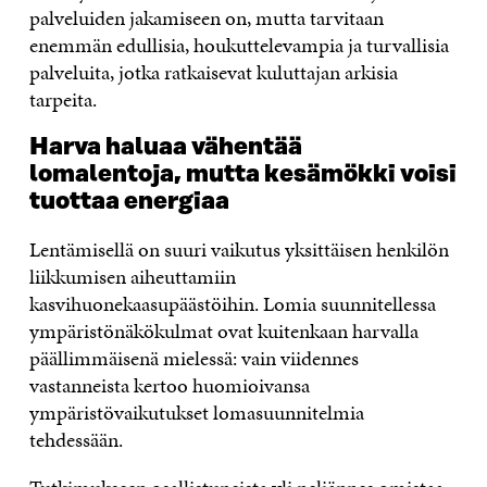
palveluiden jakamiseen on, mutta tarvitaan
enemmän edullisia, houkuttelevampia ja turvallisia
palveluita, jotka ratkaisevat kuluttajan arkisia
tarpeita.
Harva haluaa vähentää
lomalentoja, mutta kesämökki voisi
tuottaa energiaa
Lentämisellä on suuri vaikutus yksittäisen henkilön
liikkumisen aiheuttamiin
kasvihuonekaasupäästöihin. Lomia suunnitellessa
ympäristönäkökulmat ovat kuitenkaan harvalla
päällimmäisenä mielessä: vain viidennes
vastanneista kertoo huomioivansa
ympäristövaikutukset lomasuunnitelmia
tehdessään.