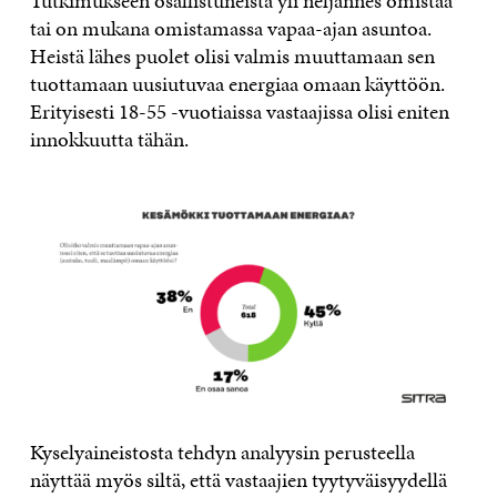
Tutkimukseen osallistuneista yli neljännes omistaa
tai on mukana omistamassa vapaa-ajan asuntoa.
Heistä lähes puolet olisi valmis muuttamaan sen
tuottamaan uusiutuvaa energiaa omaan käyttöön.
Erityisesti 18-55 -vuotiaissa vastaajissa olisi eniten
innokkuutta tähän.
Kyselyaineistosta tehdyn analyysin perusteella
näyttää myös siltä, että vastaajien tyytyväisyydellä