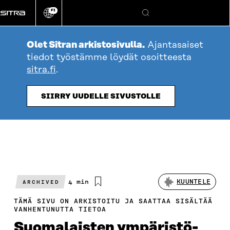
Siirry
FI
suoraan
Vaihda
Hae
sivuston
sisältöön
kieli
Olet Sitran arkistosivulla.
Ajantasaiset
tiedot työstämme löydät osoitteesta
sitra.fi
.
SIIRRY UUDELLE SIVUSTOLLE
Arvioitu
4 min
KUUNTELE
ARCHIVED
lukuaika
TÄMÄ SIVU ON ARKISTOITU JA SAATTAA SISÄLTÄÄ
VANHENTUNUTTA TIETOA
Suomalaisten ympäristö­