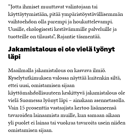
”Jotta ihmiset muuttavat valintojaan tai
käyttäytymistään, pitää ympäristöystävällisemmän
vaihtoehdon olla parempi ja houkuttelevampi.
Uusille, ekologisesti kestävämmille palveluille ja
tuotteille on tilausta”, Rajantie täsmentää.
Jakamistalous ei ole vielä lyönyt
läpi
Maailmalla jakamistalous on kasvava ilmiö.
Kyselytutkimuksen valossa näyttää kuitenkin siltä,
ettei uusi, omistamisen sijaan
käyttömahdollisuuteen keskittyvä jakamistalous ole
vielä Suomessa lyönyt läpi – ainakaan asennetasolla.
Vain 15 prosenttia vastaajista kertoo lisänneensä
tavaroiden lainaamista muille, kun samaan aikaan
yli puolet ei lainaa tai vuokraa tavaroita usein niiden
omistamisen sijaan.