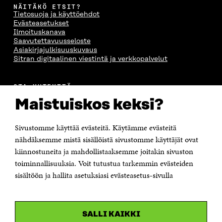
NÄITÄKÖ ETSIT?
Tietosuoja ja käyttöehdot
Evästeasetukset
Ilmoituskanava
Saavutettavuusseloste
Asiakirjajulkisuuskuvaus
Sitran digitaalinen viestintä ja verkkopalvelut
OTA YHTEYTTÄ
Suomen itsenäisyyden juhlarahasto Sitra
Maistuiskos keksi?
Itämerenkatu 11-13, PL 160,
00181 Helsinki
Sivustomme käyttää evästeitä. Käytämme evästeitä
Puhelin +358 294 618 991
Sähköpostiosoite
nähdäksemme mistä sisällöistä sivustomme käyttäjät ovat
etunimi.sukunimi@sitra.fi tai sitra@sitra.fi
kiinnostuneita ja mahdollistaaksemme joitakin sivuston
Saapumisohjeet
toiminnallisuuksia. Voit tutustua tarkemmin evästeiden
sisältöön ja hallita asetuksiasi evästeasetus-sivulla
Y-tunnus 0202132-3
OLEMME NÄISSÄ SOMEISSA
SALLI KAIKKI
Facebook