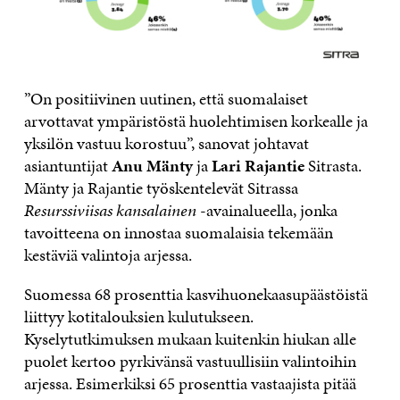
”On positiivinen uutinen, että suomalaiset
arvottavat ympäristöstä huolehtimisen korkealle ja
yksilön vastuu korostuu”, sanovat johtavat
asiantuntijat
Anu Mänty
ja
Lari Rajantie
Sitrasta.
Mänty ja Rajantie työskentelevät Sitrassa
Resurssiviisas kansalainen
-avainalueella, jonka
tavoitteena on innostaa suomalaisia tekemään
kestäviä valintoja arjessa.
Suomessa 68 prosenttia kasvihuonekaasupäästöistä
liittyy kotitalouksien kulutukseen.
Kyselytutkimuksen mukaan kuitenkin hiukan alle
puolet kertoo pyrkivänsä vastuullisiin valintoihin
arjessa. Esimerkiksi 65 prosenttia vastaajista pitää