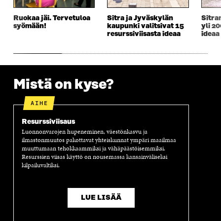
A
I
A
S
I
K
I
A
Ruokaa jäi. Tervetuloa
Sitra ja Jyväskylän
Sitra
K
K
K
I
syömään!
kaupunki valitsivat 15
yli 20
K
U
K
K
resurssiviisasta ideaa
ideaa
U
N
U
K
N
A
N
U
A
S
A
N
S
S
S
A
S
A
S
S
Mistä on kyse?
A
A
S
A
AIHE
Resurssiviisaus
Luonnonvarojen hupeneminen, väestönkasvu ja
ilmastonmuutos pakottavat yhteiskunnat ympäri maailmaa
muuttumaan tehokkaammiksi ja vähäpäästöisemmiksi.
Resurssien viisas käyttö on nousemassa kansainväliseksi
kilpailuvaltiksi.
LUE LISÄÄ