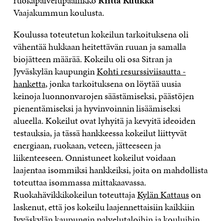
ruokapalvelupäällikkö
Riitta Kuukka
Vaajakummun koulusta.
Koulussa toteutetun kokeilun tarkoituksena oli
vähentää hukkaan heitettävän ruuan ja samalla
biojätteen määrää. Kokeilu oli osa Sitran ja
Jyväskylän kaupungin
Kohti resurssiviisautta -
hanketta
, jonka tarkoituksena on löytää uusia
keinoja luonnonvarojen säästämiseksi, päästöjen
pienentämiseksi ja hyvinvoinnin lisäämiseksi
alueella. Kokeilut ovat lyhyitä ja kevyitä ideoiden
testauksia, ja tässä hankkeessa kokeilut liittyvät
energiaan, ruokaan, veteen, jätteeseen ja
liikenteeseen. Onnistuneet kokeilut voidaan
laajentaa isommiksi hankkeiksi, joita on mahdollista
toteuttaa isommassa mittakaavassa.
Ruokahävikkikokeilun toteuttaja
Kylän Kattaus
on
laskenut, että jos kokeilu laajennettaisiin kaikkiin
Jyväskylän kaupungin palvelutaloihin ja kouluihin,