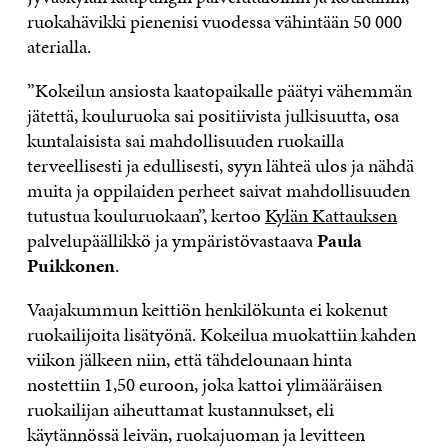
ruokahävikki pienenisi vuodessa vähintään 50 000
aterialla.
”Kokeilun ansiosta kaatopaikalle päätyi vähemmän
jätettä, kouluruoka sai positiivista julkisuutta, osa
kuntalaisista sai mahdollisuuden ruokailla
terveellisesti ja edullisesti, syyn lähteä ulos ja nähdä
muita ja oppilaiden perheet saivat mahdollisuuden
tutustua kouluruokaan”, kertoo
Kylän Kattauksen
palvelupäällikkö ja ympäristövastaava
Paula
Puikkonen
.
Vaajakummun keittiön henkilökunta ei kokenut
ruokailijoita lisätyönä. Kokeilua muokattiin kahden
viikon jälkeen niin, että tähdelounaan hinta
nostettiin 1,50 euroon, joka kattoi ylimääräisen
ruokailijan aiheuttamat kustannukset, eli
käytännössä leivän, ruokajuoman ja levitteen