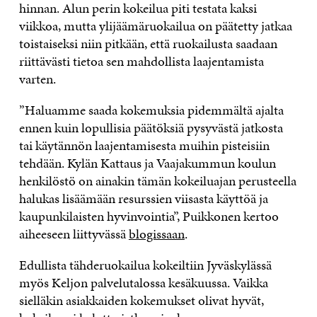
hinnan. Alun perin kokeilua piti testata kaksi
viikkoa, mutta ylijäämäruokailua on päätetty jatkaa
toistaiseksi niin pitkään, että ruokailusta saadaan
riittävästi tietoa sen mahdollista laajentamista
varten.
”Haluamme saada kokemuksia pidemmältä ajalta
ennen kuin lopullisia päätöksiä pysyvästä jatkosta
tai käytännön laajentamisesta muihin pisteisiin
tehdään. Kylän Kattaus ja Vaajakummun koulun
henkilöstö on ainakin tämän kokeiluajan perusteella
halukas lisäämään resurssien viisasta käyttöä ja
kaupunkilaisten hyvinvointia”, Puikkonen kertoo
aiheeseen liittyvässä
blogissaan
.
Edullista tähderuokailua kokeiltiin Jyväskylässä
myös Keljon palvelutalossa kesäkuussa. Vaikka
sielläkin asiakkaiden kokemukset olivat hyvät,