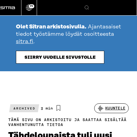
Siirry
FI
suoraan
Vaihda
Hae
sivuston
sisältöön
kieli
Olet Sitran arkistosivulla.
Ajantasaiset
tiedot työstämme löydät osoitteesta
sitra.fi
.
SIIRRY UUDELLE SIVUSTOLLE
Arvioitu
3 min
KUUNTELE
ARCHIVED
lukuaika
TÄMÄ SIVU ON ARKISTOITU JA SAATTAA SISÄLTÄÄ
VANHENTUNUTTA TIETOA
Tähdelounaista tuli uusi