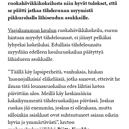
ruokahävikkikokeilusta niin hyvät tulokset, että
se päätti jatkaa tähderuuan myymistä
pikkurahalla lähiseudun asukkaille.
Vaajakummun koulun
ruokahävikkikokeilu, euron
hintaan myydyt tähdelounaat, ei jäänyt pelkäksi
lyhyeksi kokeiluksi. Edullisia tähdelounaita
myydään edelleen kouluruokailun päätyttyä
lähialueen asukkaille.
”Täällä käy lapsiperheitä, vanhuksia, hiukan
’huonojalkaisia’ eläkeläisiä, jotka sanovat, etteivät he
ilman tätä lounasruokailua edes lähtisi kotoa
päivittäin ulos. Meillä käy keskimäärin
kaksikymmentä tähderuokailijaa päivässä. Joskus
ruokaa jää enemmän, joskus ei ollenkaan, mutta
silloinkin asiakkaat ovat suhtautuneet asiaan oikein
hyvin ja ymmärtävästi”, kertoo