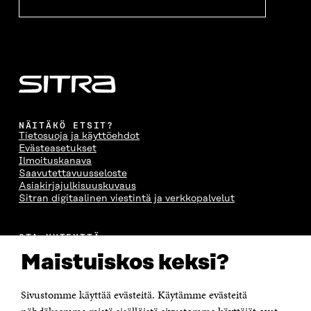
NÄITÄKÖ ETSIT?
Tietosuoja ja käyttöehdot
Evästeasetukset
Ilmoituskanava
Saavutettavuusseloste
Asiakirjajulkisuuskuvaus
Sitran digitaalinen viestintä ja verkkopalvelut
OTA YHTEYTTÄ
Suomen itsenäisyyden juhlarahasto Sitra
Maistuiskos keksi?
Itämerenkatu 11-13, PL 160,
00181 Helsinki
Sivustomme käyttää evästeitä. Käytämme evästeitä
Puhelin +358 294 618 991
Sähköpostiosoite