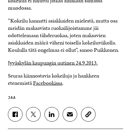
kokeilua ei haluttu jatkaa ainakaan samassa
muodossa.
”Kokeilu kannatti asiakkaiden mielestä, mutta osa
meidän maksavista ruokailijoistamme jäi
odottelemaan tähderuokaa, joten maksavien
asiakkaiden määrä väheni toisella kokeiluviikolla.
Koululla tätä ongelmaa ei ollut”, sanoo Puikkonen.
Jyväskylän kaupungin uutinen 24.9.2013.
Seuraa kiinnostavia kokeiluja ja hankkeen
etenemistä
Facebookissa
.
JAA
J
J
J
J
K
A
A
A
A
O
A
A
A
A
P