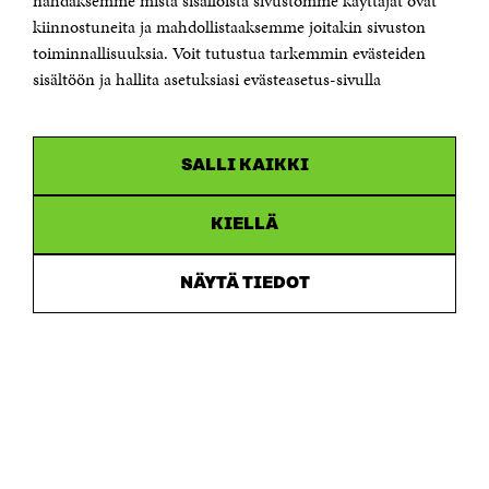
nähdäksemme mistä sisällöistä sivustomme käyttäjät ovat
etunimi.sukunimi@sitra.fi tai sitra@sitra.fi
kiinnostuneita ja mahdollistaaksemme joitakin sivuston
toiminnallisuuksia. Voit tutustua tarkemmin evästeiden
Saapumisohjeet
sisältöön ja hallita asetuksiasi evästeasetus-sivulla
Y-tunnus 0202132-3
OLEMME NÄISSÄ SOMEISSA
SALLI KAIKKI
Facebook
Avautuu
uudessa
Linkedin
ikkunassa
KIELLÄ
Avautuu
uudessa
Youtube
ikkunassa
Avautuu
NÄYTÄ TIEDOT
uudessa
Instagram
ikkunassa
Avautuu
uudessa
ikkunassa