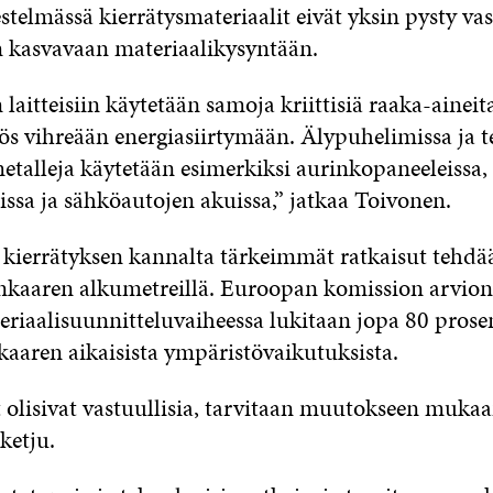
estelmässä kierrätysmateriaalit eivät yksin pysty v
n kasvavaan materiaalikysyntään.
 laitteisiin käytetään samoja kriittisiä raaka-aineita
s vihreään energiasiirtymään. Älypuhelimissa ja te
etalleja käytetään esimerkiksi aurinkopaneeleissa,
issa ja sähköautojen akuissa,” jatkaa Toivonen.
 kierrätyksen kannalta tärkeimmät ratkaisut tehdä
linkaaren alkumetreillä. Euroopan komission arvi
eriaalisuunnitteluvaiheessa lukitaan jopa 80 prose
kaaren aikaisista ympäristövaikutuksista.
et olisivat vastuullisia, tarvitaan muutokseen muka
ketju.