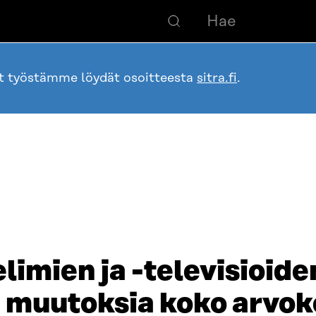
ot työstämme löydät osoitteesta
sitra.fi
.
imien ja -televisioide
i muutoksia koko arvok