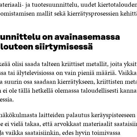
eriaali- ja tuotesuunnittelu, uudet kiertotaloude
 omistamisen mallit sekä kierrätysprosessien kehit
unnittelu on avainasemassa
alouteen siirtymisessä
eää olisi saada talteen kriittiset metallit, joita yksi
a tai älytelevisiossa on vain pieniä määriä. Vaikka
a suurin osa saadaan kierrätykseen, kriittisten meta
 ei ole tällä hetkellä olemassa taloudellisesti kann
essia.
näkökulmasta laitteiden palautus keräyspisteeseen
e ei vielä takaa, että arvokkaat materiaalit saataisii
 Ja vaikka saataisiinkin, edes hyvin toimivassa