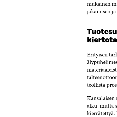
mukainen mat
jakamisen ja
Tuotesu
kiertot
Erityisen tärk
älypuhelimess
materiaaleist
talteenottoon
teollista pros
Kansalaisen 
alku, mutta s
kierrätettyä.