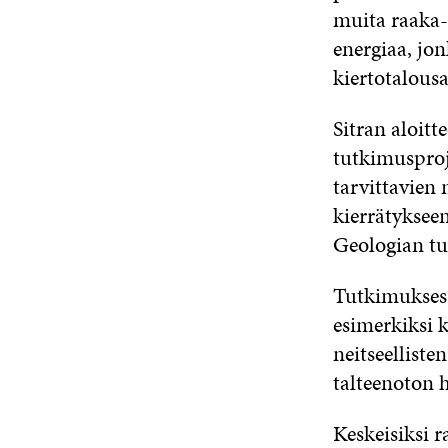
muita raaka-a
energiaa, jon
kiertotalous
Sitran aloitt
tutkimusproje
tarvittavien
kierrätykseen
Geologian t
Tutkimuksess
esimerkiksi 
neitseelliste
talteenoton h
Keskeisiksi 