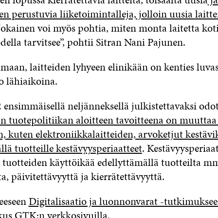
 perustuvia liiketoimintalleja, jolloin uusia laitte
 Jokainen voi myös pohtia, miten monta laitetta koti
ella tarvitsee”, pohtii Sitran Nani Pajunen.
maan, laitteiden lyhyeen elinikään on kenties luva
o lähiaikoina.
ensimmäisellä neljänneksellä julkistettavaksi odo
n tuotepolitiikan aloitteen tavoitteena on muuttaa 
 kuten elektroniikkalaitteiden, arvoketjut kestävi
lä tuotteille kestävyysperiaatteet
. Kestävyysperiaat
 tuotteiden käyttöikää edellyttämällä tuotteilta m
a, päivitettävyyttä ja kierrätettävyyttä.
reeseen
Digitalisaatio ja luonnonvarat -tutkimukse
us GTK:n verkkosivuilla
.