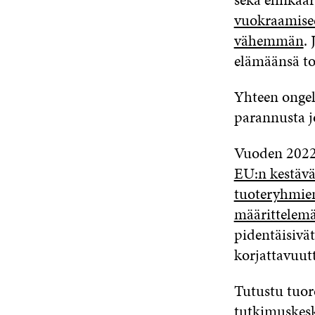
vuokraamiseen
vähemmän
.
elämäänsä tod
Yhteen ongel
parannusta j
Vuoden 2022 
EU:n kestävä
tuoteryhmien,
määrittelemäl
pidentäisivät
korjattavuutt
Tutustu tuo
tutkimuskesk