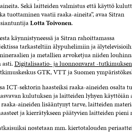
ineita. Sekä laitteiden valmistus että käyttö kulut
ka tuottaminen vaatii raaka-aineita”, avaa Sitran
asiantuntija
Lotta Toivonen
.
eesta käynnistyneessä ja Sitran rahoittamassa
ktissa tarkasteltiin älypuhelimiin ja älytelevisioih
 mineraalien ja metallien arvoketjua niiden louhinn
 asti.
Digitalisaatio- ja luonnonvarat -tutkimuksen
utkimuskeskus GTK, VTT ja Suomen ympäristökes
a ICT-sektorin haasteiksi raaka-aineiden osalta tu
kasvavan kulutuksen ja laitteiden lyhyen käyttöiän
n raaka-aineiden lisääntynyt tarve, laitteiden materi
aasteet ja kierrätykseen päätyvien laitteiden pieni
ratkaisuiksi nostetaan mm. kiertotalouden periaatte