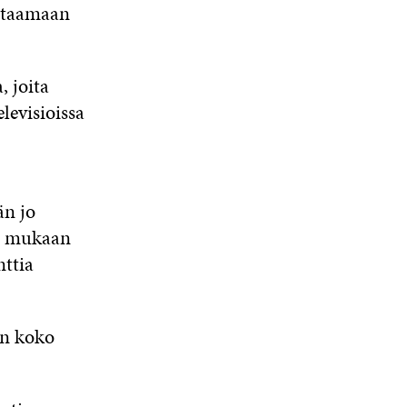
astaamaan
, joita
levisioissa
än jo
on mukaan
nttia
an koko