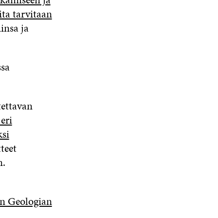
ita tarvitaan
insa ja
ssa
tettavan
eri
ksi
teet
m.
en Geologian