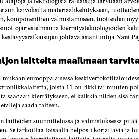
tatapoja ja teknologisia ratkaisuja tarvitaan arvo
eisiin kaivoksilta materiaalikehitykseen, tuotteide
n, komponenttien valmistamiseen, tuotteiden myyn
sinottojärjestelmän ja kierrätysteknologioiden keh
n kestävyysratkaisujen johtava asiantuntija
Nani Pa
ljon laitteita maailmaan tarvit
mukaan eurooppalaisessa keskivertokotitaloudess
ktroniikkalaitetta, joista 11 on rikki tai muuten poi
ita saadaan kierrätykseen, ei kaikkia niiden sisältä
talleja saada talteen.
n laitteiden suunnittelussa ja valmistuksessa pitää 
en. Se tarkoittaa toisaalta helposti korjattavia ja hu
en lopussa kierrätettäviä laitteita, toisaalta uusia
ja