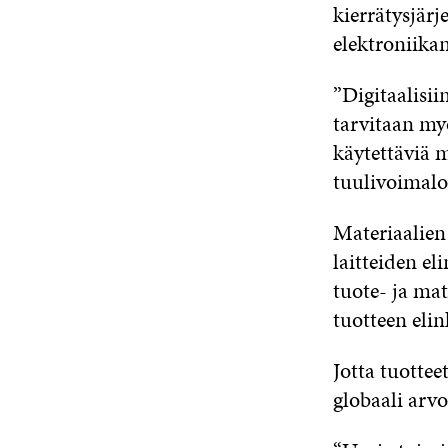
kierrätysjärj
elektroniika
”Digitaalisiin
tarvitaan myö
käytettäviä m
tuulivoimalo
Materiaalien
laitteiden e
tuote- ja mat
tuotteen elin
Jotta tuotte
globaali arvo