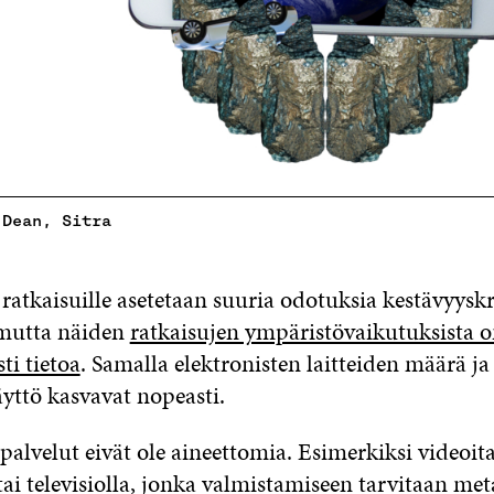
 Dean, Sitra
e ratkaisuille asetetaan suuria odotuksia kestävyyskr
 mutta näiden
ratkaisujen ympäristövaikutuksista on
sti tietoa
. Samalla elektronisten laitteiden määrä ja 
yttö kasvavat nopeasti.
 palvelut eivät ole aineettomia. Esimerkiksi videoit
ai televisiolla, jonka valmistamiseen tarvitaan meta