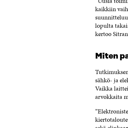
“Uusia toimin
kaikkiin vaih
suunnitteluu
lopulta takai
kertoo Sitra
Miten pa
Tutkimuksen 
sähkö- ja ele
Vaikka laitte
arvokkaita me
”Elektroniste
kiertotaloute
sekä elinkaar