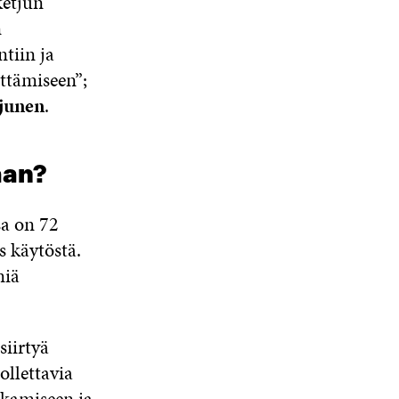
ketjun
n
tiin ja
ittämiseen”;
junen
.
aan?
a on 72
s käytöstä.
miä
siirtyä
ollettavia
kamiseen ja