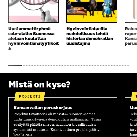
E
S
E
D
S
S
S
E
S
A
S
S
A
I
A
S
I
K
I
A
Uusi ammattiryhmä
Hyvinvointialueilla
Raken
K
K
K
I
sote-alalle: Suomessa
mahdollisuus tehdä
rapor
K
U
K
K
aletaan kouluttaa
historiaa demokratian
Kansa
U
N
U
K
hyvinvointianalyytikoit
uudistajina
perus
N
A
N
U
a
A
S
A
N
S
S
S
A
S
A
S
S
A
A
S
A
Mistä on kyse?
PROJEKTI
Kansanvallan peruskorjaus
Uu
Projektin tavoitteena oli vahvistaa Suomen asemaa
Tekn
uudistumiskykyisenä demokratian mallimaana. Tämä
vauh
edellyttää päätöksenteon, hallinnon ja osallisuuden
ja k
systeemistä muutosta. Kolmivuotinen projekti päättyi
tarv
kesällä 2021.
kump