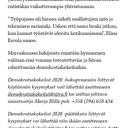
entistäkin vaikuttavampia yhteistuumin.
”Työpajassa oli hienoa nähdä osallistujien into ja
tekemisen meininki. Uskon että sama henki jatkuu,
kun kunnat työstävät ideoita kotikunnissaan”, Elina
Eerola sanoo.
Marraskuussa hakijoista enintään kymmenen
valitaan ensi vuonna toteutettaviin ja Sitran
rahoittamiin demokratiakokeiluihin.
Demokratiakokeilut 2020 -hakuprosessiin liittyvät
käytännön kysymykset voit lähettää osoitteeseen
demokratiakokeilut@sitra.fi
tai soittaa johtava
asiantuntija Marja Illille puh. +358 (294) 618 434.
Demokratiakokeilut 2020 -päätöksiin liittyvät
kysymykset voi lähettää niin ikään osoitteeseen
demokratiakokeilut@sitra.fi
tai soittaa johtaja Antti