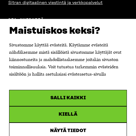
Sitran digitaalinen viestintä ja verkkopalvelut
OTA YHTEYTTÄ
Suomen itsenäisyyden juhlarahasto Sitra
Maistuiskos keksi?
Itämerenkatu 11-13, PL 160,
00181 Helsinki
Sivustomme käyttää evästeitä. Käytämme evästeitä
Puhelin +358 294 618 991
Sähköpostiosoite
nähdäksemme mistä sisällöistä sivustomme käyttäjät ovat
etunimi.sukunimi@sitra.fi tai sitra@sitra.fi
kiinnostuneita ja mahdollistaaksemme joitakin sivuston
Saapumisohjeet
toiminnallisuuksia. Voit tutustua tarkemmin evästeiden
sisältöön ja hallita asetuksiasi evästeasetus-sivulla
Y-tunnus 0202132-3
OLEMME NÄISSÄ SOMEISSA
SALLI KAIKKI
Facebook
Avautuu
uudessa
Linkedin
ikkunassa
KIELLÄ
Avautuu
uudessa
Youtube
ikkunassa
Avautuu
NÄYTÄ TIEDOT
uudessa