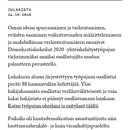
JULKAISTU
24.10.2019
Oman idean sparraaminen ja tarkentaminen,
eväiden saaminen vaikuttavuuden määrittelemiseen
ja mahdollisuus verkostoitumiseen nousivat
Demokratiakokeilut 2020 -yhteiskehitystyöpajan
tärkeimmäksi anniksi osallistujilta saadun
palautteen perusteella.
Lokakuun alussa järjestettyyn työpajaan osallistui
peräti 88 kansanvallan kehittäjää. Yksi
hakijakunnista osallistui verkkovälitteisesti ja vain
kaksi hakijoista ei päässyt osallistumaan lainkaan.
Katso työpajan ohjelma ja esitykset täältä
.
Paikalla oli kuntademokratian asiantuntijoita niin
luottamushenkilö- ja kuin viranhaltijapuolelta.