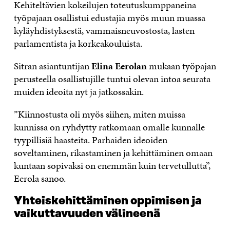
Kehiteltävien kokeilujen toteutuskumppaneina
työpajaan osallistui edustajia myös muun muassa
kyläyhdistyksestä, vammaisneuvostosta, lasten
parlamentista ja korkeakouluista.
Sitran asiantuntijan
Elina Eerolan
mukaan työpajan
perusteella osallistujille tuntui olevan intoa seurata
muiden ideoita nyt ja jatkossakin.
”Kiinnostusta oli myös siihen, miten muissa
kunnissa on ryhdytty ratkomaan omalle kunnalle
tyypillisiä haasteita. Parhaiden ideoiden
soveltaminen, rikastaminen ja kehittäminen omaan
kuntaan sopivaksi on enemmän kuin tervetullutta”,
Eerola sanoo.
Yhteiskehittäminen oppimisen ja
vaikuttavuuden välineenä