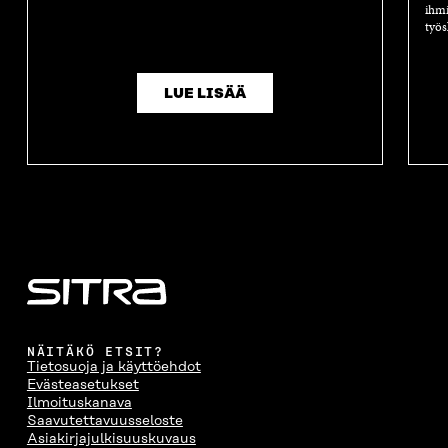
ihmi
työs
LUE LISÄÄ
NÄITÄKÖ ETSIT?
Tietosuoja ja käyttöehdot
Evästeasetukset
Ilmoituskanava
Saavutettavuusseloste
Asiakirjajulkisuuskuvaus