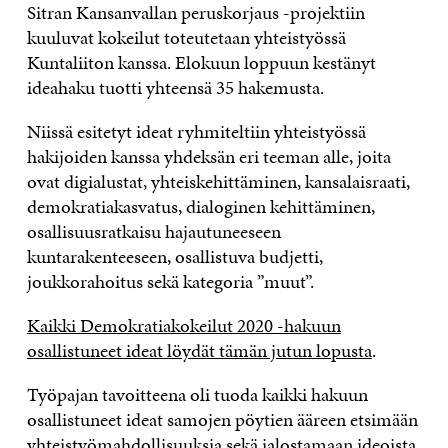
Sitran Kansanvallan peruskorjaus -projektiin
kuuluvat kokeilut toteutetaan yhteistyössä
Kuntaliiton kanssa. Elokuun loppuun kestänyt
ideahaku tuotti yhteensä 35 hakemusta.
Niissä esitetyt ideat ryhmiteltiin yhteistyössä
hakijoiden kanssa yhdeksän eri teeman alle, joita
ovat digialustat, yhteiskehittäminen, kansalaisraati,
demokratiakasvatus, dialoginen kehittäminen,
osallisuusratkaisu hajautuneeseen
kuntarakenteeseen, osallistuva budjetti,
joukkorahoitus sekä kategoria ”muut”.
Kaikki Demokratiakokeilut 2020 -hakuun
osallistuneet ideat löydät tämän jutun lopusta
.
Työpajan tavoitteena oli tuoda kaikki hakuun
osallistuneet ideat samojen pöytien ääreen etsimään
yhteistyömahdollisuuksia sekä jalostamaan ideoista