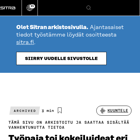
Siirry
FI
suoraan
Vaihda
Hae
sivuston
sisältöön
kieli
Olet Sitran arkistosivulla.
Ajantasaiset
tiedot työstämme löydät osoitteesta
sitra.fi
.
SIIRRY UUDELLE SIVUSTOLLE
Arvioitu
3 min
KUUNTELE
ARCHIVED
lukuaika
TÄMÄ SIVU ON ARKISTOITU JA SAATTAA SISÄLTÄÄ
VANHENTUNUTTA TIETOA
Työpaja toi kokeiluideat eri