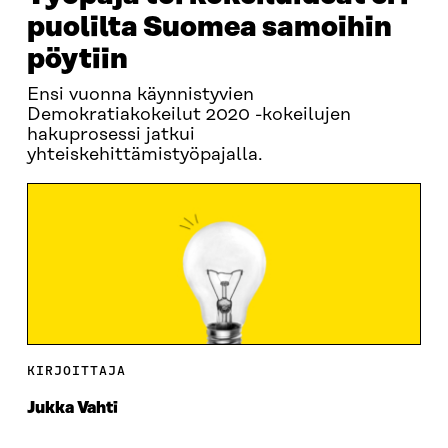
puolilta Suomea samoihin
pöytiin
Ensi vuonna käynnistyvien
Demokratiakokeilut 2020 -kokeilujen
hakuprosessi jatkui
yhteiskehittämistyöpajalla.
KIRJOITTAJA
Jukka Vahti