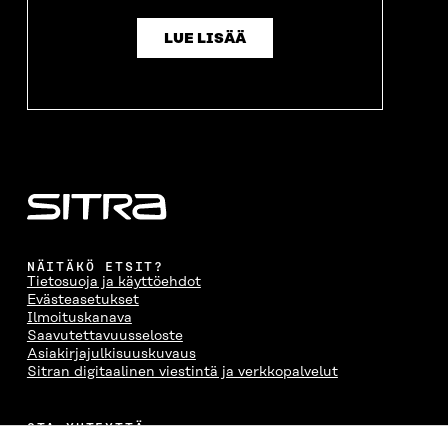
LUE LISÄÄ
NÄITÄKÖ ETSIT?
Tietosuoja ja käyttöehdot
Evästeasetukset
Ilmoituskanava
Saavutettavuusseloste
Asiakirjajulkisuuskuvaus
Sitran digitaalinen viestintä ja verkkopalvelut
OTA YHTEYTTÄ
Suomen itsenäisyyden juhlarahasto Sitra