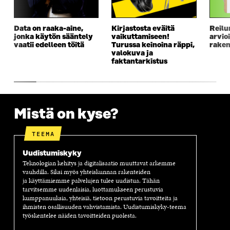
K
K
K
I
K
U
K
K
U
N
U
K
Data on raaka-aine,
Kirjastosta eväitä
Reilu
N
A
N
U
jonka käytön sääntely
vaikuttamiseen!
arvio
A
S
A
N
vaatii edelleen töitä
Turussa keinoina räppi,
raken
S
S
S
A
valokuva ja
faktantarkistus
S
A
S
S
A
A
S
A
Mistä on kyse?
TEEMA
Uudistumiskyky
Teknologian kehitys ja digitalisaatio muuttavat arkemme
vauhdilla. Siksi myös yhteiskunnan rakenteiden
ja käyttämiemme palvelujen tulee uudistua. Tähän
tarvitsemme uudenlaisia, luottamukseen perustuvia
kumppanuuksia, yhteisiä, tietoon perustuvia tavoitteita ja
ihmisten osallisuuden vahvistamista. Uudistumiskyky-teema
työskentelee näiden tavoitteiden puolesta.