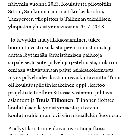
näkymin vuonna 2023.
Koulutusta pilotoitiin
Sitran, Satakunnan ammattikorkeakoulun,
Tampereen yliopiston ja Tallinnan teknillisen
yliopiston yhteistyönä vuosina 2017–2018.
”Jo kevytkin analytiikkaosaaminen tukee
huomattavasti asiakastarpeen tunnistamista ja
auttaa löytämään järkeistämisen paikkoja
sirpaleisesta sote-palvelujärjestelmästä, mikä on
omiaan vahvistamaan paitsi asiakaskokemusta
myös palveluiden kustannusvaikuttavuutta. Tämä
oli koulutuspilotin keskeinen oppi”, kertoo
projektista tuolloin Sitrassa vastannut johtava
asiantuntija
Tuula Tiihonen
. Tiihonen iloitsee
koulutuksen käynnistymisestä ja toivoo
koulutusohjelman leviävän muuallekin Suomeen.
Analyytikon toimenkuva nivoutuu jatkossa