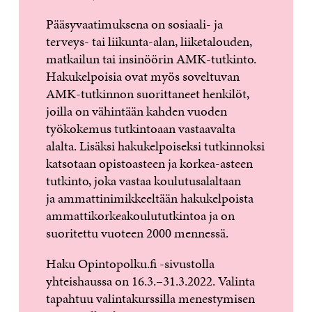
Pääsyvaatimuksena on sosiaali- ja
terveys- tai liikunta-alan, liiketalouden,
matkailun tai insinöörin AMK-tutkinto.
Hakukelpoisia ovat myös soveltuvan
AMK-tutkinnon suorittaneet henkilöt,
joilla on vähintään kahden vuoden
työkokemus tutkintoaan vastaavalta
alalta. Lisäksi hakukelpoiseksi tutkinnoksi
katsotaan opistoasteen ja korkea-asteen
tutkinto, joka vastaa koulutusalaltaan
ja ammattinimikkeeltään hakukelpoista
ammattikorkeakoulututkintoa ja on
suoritettu vuoteen 2000 mennessä.
Haku Opintopolku.fi -sivustolla
yhteishaussa on 16.3.–31.3.2022. Valinta
tapahtuu valintakurssilla menestymisen