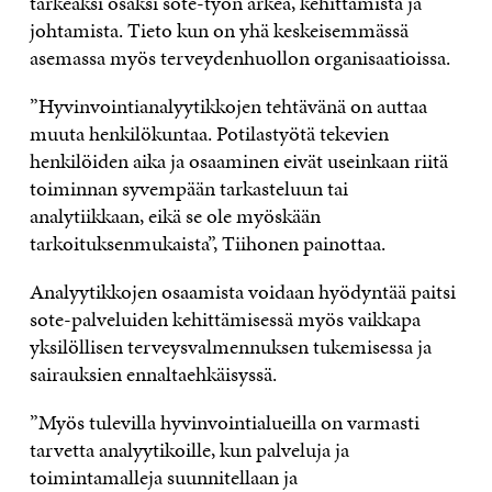
tärkeäksi osaksi sote-työn arkea, kehittämistä ja
johtamista. Tieto kun on yhä keskeisemmässä
asemassa myös terveydenhuollon organisaatioissa.
”Hyvinvointianalyytikkojen tehtävänä on auttaa
muuta henkilökuntaa. Potilastyötä tekevien
henkilöiden aika ja osaaminen eivät useinkaan riitä
toiminnan syvempään tarkasteluun tai
analytiikkaan, eikä se ole myöskään
tarkoituksenmukaista”, Tiihonen painottaa.
Analyytikkojen osaamista voidaan hyödyntää paitsi
sote-palveluiden kehittämisessä myös vaikkapa
yksilöllisen terveysvalmennuksen tukemisessa ja
sairauksien ennaltaehkäisyssä.
”Myös tulevilla hyvinvointialueilla on varmasti
tarvetta analyytikoille, kun palveluja ja
toimintamalleja suunnitellaan ja