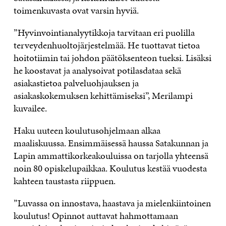
toimenkuvasta ovat varsin hyviä.
”Hyvinvointianalyytikkoja tarvitaan eri puolilla
terveydenhuoltojärjestelmää. He tuottavat tietoa
hoitotiimin tai johdon päätöksenteon tueksi. Lisäksi
he koostavat ja analysoivat potilasdataa sekä
asiakastietoa palveluohjauksen ja
asiakaskokemuksen kehittämiseksi”, Merilampi
kuvailee.
Haku uuteen koulutusohjelmaan alkaa
maaliskuussa. Ensimmäisessä haussa Satakunnan ja
Lapin ammattikorkeakouluissa on tarjolla yhteensä
noin 80 opiskelupaikkaa. Koulutus kestää vuodesta
kahteen taustasta riippuen.
”Luvassa on innostava, haastava ja mielenkiintoinen
koulutus! Opinnot auttavat hahmottamaan