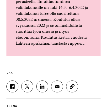
perusteella. Ilmoittautuminen
valintakurssille on auki 16.3.–6.4.2022 ja
valintakurssi tulee olla suoritettuna
30.5.2022 mennessä. Koulutus alkaa
syyskuussa 2022 ja se on mahdollista
suorittaa työn ohessa ja myös
etäopintoina. Koulutus kestää vuodesta
kahteen opiskelijan taustasta riippuen.
JAA
J
J
J
J
K
A
A
A
A
O
A
A
A
A
P
F
T
L
S
I
A
W
I
Ä
O
TEEMA