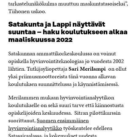
tarkastelunäkökulma muuttuu maakuntatasoiseksi”,
Tiihonen uskoo.
Satakunta ja Lappi näyttävät
suuntaa – haku koulutukseen alkaa
maaliskuussa 2022
Satakunnan ammattikorkeakoulussa on voinut
opiskella hyvinvointiteknologiaa jo vuodesta 2002
lähtien. Tutkijayliopettaja
Sari Merilampi
on ollut
yksi priimusmoottoreista tänä vuonna alkavan
koulutuksen suunnittelussa ja käynnistämisessä.
Merilammen mukaan hyvinvointianalyytikon
koulutukselle on sekä suuri tarve että kiinnostusta
opiskelijoiden keskuudessa. Sitran pilottikurssin
suorittanut,
Suomen ensimmäinen
hyvinvointianalyytikko
työskentelee edelleen
Satasairaalassa, ja kokemukset uudesta