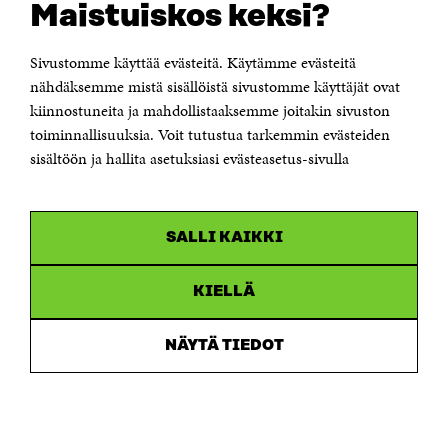
Maistuiskos keksi?
Itämerenkatu 11-13, PL 160,
00181 Helsinki
Sivustomme käyttää evästeitä. Käytämme evästeitä
Puhelin +358 294 618 991
Sähköpostiosoite
nähdäksemme mistä sisällöistä sivustomme käyttäjät ovat
etunimi.sukunimi@sitra.fi tai sitra@sitra.fi
kiinnostuneita ja mahdollistaaksemme joitakin sivuston
toiminnallisuuksia. Voit tutustua tarkemmin evästeiden
Saapumisohjeet
sisältöön ja hallita asetuksiasi evästeasetus-sivulla
Y-tunnus 0202132-3
OLEMME NÄISSÄ SOMEISSA
SALLI KAIKKI
Facebook
Avautuu
uudessa
Linkedin
ikkunassa
KIELLÄ
Avautuu
uudessa
Youtube
ikkunassa
Avautuu
NÄYTÄ TIEDOT
uudessa
Instagram
ikkunassa
Avautuu
uudessa
ikkunassa