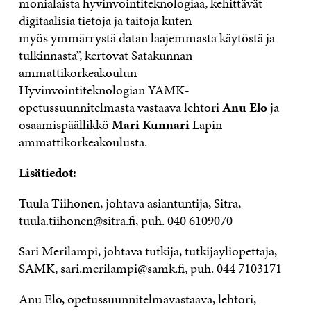
monialaista hyvinvointiteknologiaa, kehittävät
digitaalisia tietoja ja taitoja kuten
myös ymmärrystä datan laajemmasta käytöstä ja
tulkinnasta”, kertovat Satakunnan
ammattikorkeakoulun
Hyvinvointiteknologian YAMK-
opetussuunnitelmasta vastaava lehtori
Anu Elo
ja
osaamispäällikkö
Mari Kunnari
Lapin
ammattikorkeakoulusta.
Lisätiedot:
Tuula Tiihonen, johtava asiantuntija, Sitra,
tuula.tiihonen@sitra.fi
, puh. 040 6109070
Sari Merilampi, johtava tutkija, tutkijayliopettaja,
SAMK,
sari.merilampi@samk.fi
, puh. 044 7103171
Anu Elo, opetussuunnitelmavastaava, lehtori,