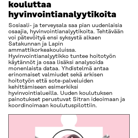
kouluttaa
hyvinvointianalyytikoita
Sosiaali- ja terveysala saa pian uudenlaisia
osaajia, hyvinvointianalyytikoita. Tehtävään
voi pätevöityä ensi syksystä alkaen
Satakunnan ja Lapin
ammattikorkeakouluissa.
Hyvinvointianalyytikko tuntee hoitotyön
käytännöt ja osaa lisäksi analysoida
monenlaista dataa. Yhdistelmä antaa
erinomaiset valmiudet sekä arkisen
hoitotyön että sote-palveluiden
kehittämiseen esimerkiksi
hyvinvointialueilla. Uuden koulutuksen
painotukset perustuvat Sitran ideoimaan ja
koordinoimaan koulutuspilottiin.