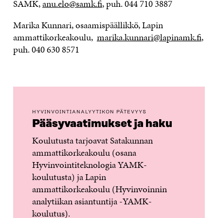
SAMK,
anu.elo@samk.fi
, puh. 044 710 3887
Marika Kunnari, osaamispäällikkö, Lapin
ammattikorkeakoulu,
marika.kunnari@lapinamk.fi
,
puh. 040 630 8571
HYVINVOINTIANALYYTIKON PÄTEVYYS
Pääsyvaatimukset ja haku
Koulutusta tarjoavat Satakunnan
ammattikorkeakoulu (osana
Hyvinvointiteknologia YAMK-
koulutusta) ja Lapin
ammattikorkeakoulu (Hyvinvoinnin
analytiikan asiantuntija -YAMK-
koulutus).