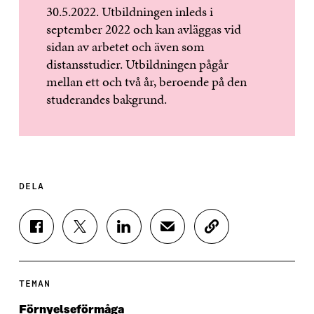
30.5.2022. Utbildningen inleds i
september 2022 och kan avläggas vid
sidan av arbetet och även som
distansstudier. Utbildningen pågår
mellan ett och två år, beroende på den
studerandes bakgrund.
DELA
D
D
D
D
K
E
E
E
E
O
L
L
L
L
P
A
A
A
A
I
P
P
P
V
E
TEMAN
Å
Å
Å
I
R
F
T
L
A
A
Förnyelseförmåga