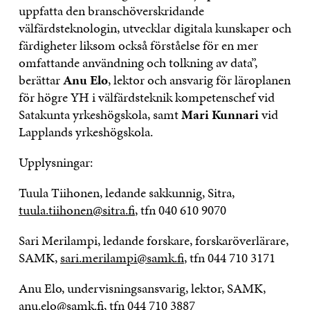
uppfatta den branschöverskridande
välfärdsteknologin, utvecklar digitala kunskaper och
färdigheter liksom också förståelse för en mer
omfattande användning och tolkning av data”,
berättar
Anu Elo
, lektor och ansvarig för läroplanen
för högre YH i välfärdsteknik kompetenschef vid
Satakunta yrkeshögskola, samt
Mari Kunnari
vid
Lapplands yrkeshögskola.
Upplysningar:
Tuula Tiihonen, ledande sakkunnig, Sitra,
tuula.tiihonen@sitra.fi
, tfn 040 610 9070
Sari Merilampi, ledande forskare, forskaröverlärare,
SAMK,
sari.merilampi@samk.fi
, tfn 044 710 3171
Anu Elo, undervisningsansvarig, lektor, SAMK,
anu.elo@samk.fi
, tfn 044 710 3887