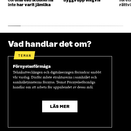
coronarestriktionerna
byggs upp stegvis
föret
T
E
T
E
inte har varit jämlika
rättv
E
R
E
R
R
R
Vad handlar det om?
TEMAN
Förnyelseförmåga
Teknikutvecklingen och digitaliseringen förändrar snabbt
vår vardag. Därför måste strukturerna i samhället och
samhällstjänsterna förnyas. Temat Förnyelseförmåga
handlar om att arbeta för uppnåendet av dessa mål.
LÄS MER