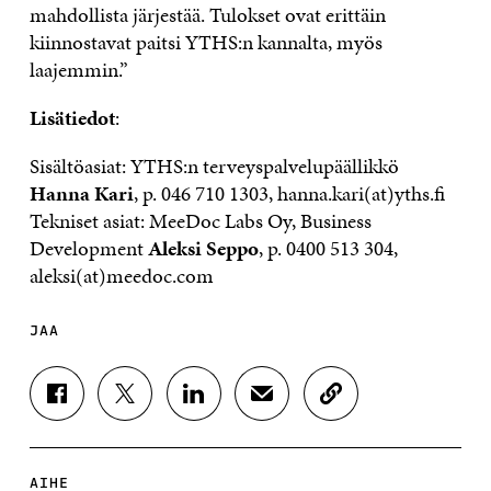
mahdollista järjestää. Tulokset ovat erittäin
kiinnostavat paitsi YTHS:n kannalta, myös
laajemmin.”
Lisätiedot
:
Sisältöasiat: YTHS:n terveyspalvelupäällikkö
Hanna Kari
, p. 046 710 1303, hanna.kari(at)yths.fi
Tekniset asiat: MeeDoc Labs Oy, Business
Development
Aleksi Seppo
, p. 0400 513 304,
aleksi(at)meedoc.com
JAA
J
J
J
J
K
A
A
A
A
O
A
A
A
A
P
F
T
L
S
I
A
W
I
Ä
O
AIHE