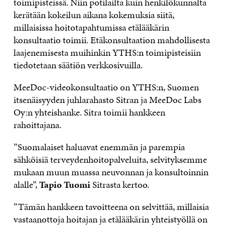
toimipisteissä. Niin potilailta kuin henkilökunnalta
kerätään kokeilun aikana kokemuksia siitä,
millaisissa hoitotapahtumissa etälääkärin
konsultaatio toimii. Etäkonsultaation mahdollisesta
laajenemisesta muihinkin YTHS:n toimipisteisiin
tiedotetaan säätiön verkkosivuilla.
MeeDoc-videokonsultaatio on YTHS:n, Suomen
itsenäisyyden juhlarahasto Sitran ja MeeDoc Labs
Oy:n yhteishanke. Sitra toimii hankkeen
rahoittajana.
”Suomalaiset haluavat enemmän ja parempia
sähköisiä terveydenhoitopalveluita, selvityksemme
mukaan muun muassa neuvonnan ja konsultoinnin
alalle”,
Tapio Tuomi
Sitrasta kertoo.
”Tämän hankkeen tavoitteena on selvittää, millaisia
vastaanottoja hoitajan ja etälääkärin yhteistyöllä on