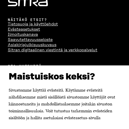
NÄITÄKÖ ETSIT?
Tietosuoja ja käyttöehdot
Evästeasetukset
Ilmoituskanava
Saavutettavuusseloste
Asiakirjajulkisuuskuvaus
Sitran digitaalinen viestintä ja verkkopalvelut
OTA YHTEYTTÄ
Suomen itsenäisyyden juhlarahasto Sitra
Maistuiskos keksi?
Itämerenkatu 11-13, PL 160,
00181 Helsinki
Sivustomme käyttää evästeitä. Käytämme evästeitä
Puhelin +358 294 618 991
Sähköpostiosoite
nähdäksemme mistä sisällöistä sivustomme käyttäjät ovat
etunimi.sukunimi@sitra.fi tai sitra@sitra.fi
kiinnostuneita ja mahdollistaaksemme joitakin sivuston
Saapumisohjeet
toiminnallisuuksia. Voit tutustua tarkemmin evästeiden
sisältöön ja hallita asetuksiasi evästeasetus-sivulla
Y-tunnus 0202132-3