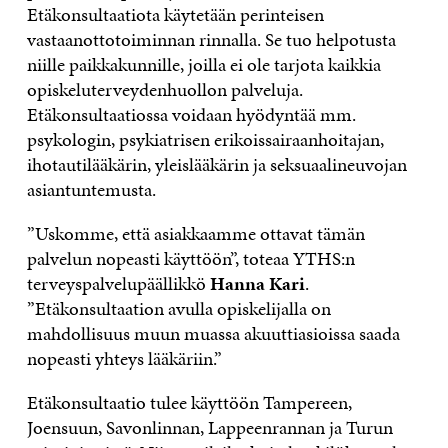
Etäkonsultaatiota käytetään perinteisen
vastaanottotoiminnan rinnalla. Se tuo helpotusta
niille paikkakunnille, joilla ei ole tarjota kaikkia
opiskeluterveydenhuollon palveluja.
Etäkonsultaatiossa voidaan hyödyntää mm.
psykologin, psykiatrisen erikoissairaanhoitajan,
ihotautilääkärin, yleislääkärin ja seksuaalineuvojan
asiantuntemusta.
”Uskomme, että asiakkaamme ottavat tämän
palvelun nopeasti käyttöön”, toteaa YTHS:n
terveyspalvelupäällikkö
Hanna Kari
.
”Etäkonsultaation avulla opiskelijalla on
mahdollisuus muun muassa akuuttiasioissa saada
nopeasti yhteys lääkäriin.”
Etäkonsultaatio tulee käyttöön Tampereen,
Joensuun, Savonlinnan, Lappeenrannan ja Turun