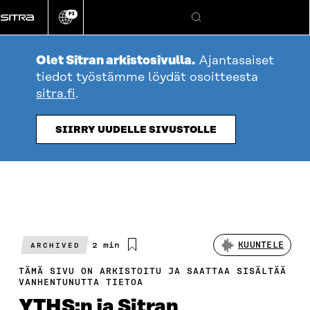
Siirry
FI
suoraan
Vaihda
Hae
sivuston
sisältöön
kieli
Olet Sitran arkistosivulla.
Ajantasaiset
tiedot työstämme löydät osoitteesta
sitra.fi
.
SIIRRY UUDELLE SIVUSTOLLE
Arvioitu
2 min
KUUNTELE
ARCHIVED
lukuaika
TÄMÄ SIVU ON ARKISTOITU JA SAATTAA SISÄLTÄÄ
VANHENTUNUTTA TIETOA
YTHS:n ja Sitran