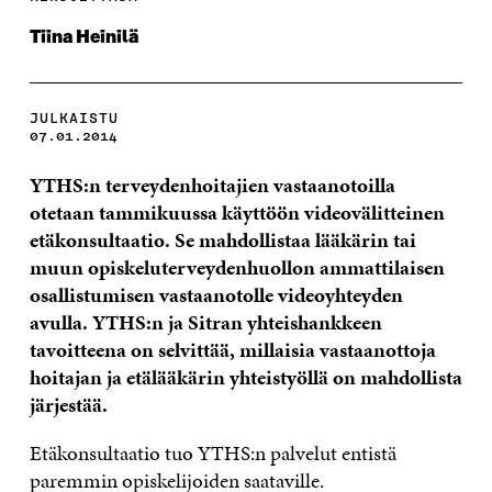
Tiina Heinilä
JULKAISTU
07.01.2014
YTHS:n terveydenhoitajien vastaanotoilla
otetaan tammikuussa käyttöön videovälitteinen
etäkonsultaatio. Se mahdollistaa lääkärin tai
muun opiskeluterveydenhuollon ammattilaisen
osallistumisen vastaanotolle videoyhteyden
avulla. YTHS:n ja Sitran yhteishankkeen
tavoitteena on selvittää, millaisia vastaanottoja
hoitajan ja etälääkärin yhteistyöllä on mahdollista
järjestää.
Etäkonsultaatio tuo YTHS:n palvelut entistä
paremmin opiskelijoiden saataville.