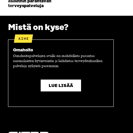
asioinnin parantavan
K
K
K
I
terveyspalveluja
K
U
K
K
U
N
U
K
N
A
N
U
A
S
A
N
Mistä on kyse?
S
S
S
A
S
A
S
S
AIHE
A
A
S
A
Omahoito
Omahoitopalvelujen avulla on mahdollista parantaa
suomalaisten hyvinvointia ja kohdistaa terveydenhuollon
palveluja nykyistä paremmin.
LUE LISÄÄ