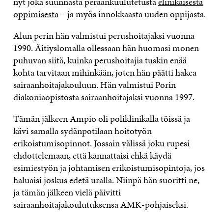
nyt joka suunnasta peräänkuulutetusta
elinikäisestä
oppimisesta
– ja myös innokkaasta uuden oppijasta.
Alun perin hän valmistui perushoitajaksi vuonna
1990. Äitiyslomalla ollessaan hän huomasi monen
puhuvan siitä, kuinka perushoitajia tuskin enää
kohta tarvitaan mihinkään, joten hän päätti hakea
sairaanhoitajakouluun. Hän valmistui Porin
diakoniaopistosta sairaanhoitajaksi vuonna 1997.
Tämän jälkeen Ampio oli poliklinikalla töissä ja
kävi samalla sydänpotilaan hoitotyön
erikoistumisopinnot. Jossain välissä joku rupesi
ehdottelemaan, että kannattaisi ehkä käydä
esimiestyön ja johtamisen erikoistumisopintoja, jos
haluaisi joskus edetä uralla. Niinpä hän suoritti ne,
ja tämän jälkeen vielä päivitti
sairaanhoitajakoulutuksensa AMK-pohjaiseksi.