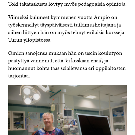
Toki takataskusta löytyy myös pedagogisia opintoja.
Viimeksi kuluneet kymmenen vuotta Ampio on
työskennellyt täyspäiväisesti tutkimushoitajana ja
siihen liittyen hän on myös tehnyt erilaisia kursseja
Turun yliopistossa.
Omien sanojensa mukaan hän on usein koulutyön
päätyttyä vannonut, että ”ei koskaan enää”, ja
huomannut kohta taas selailevansa eri oppilaitosten
tarjontaa.