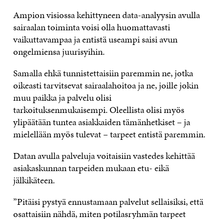
Ampion visiossa kehittyneen data-analyysin avulla
sairaalan toiminta voisi olla huomattavasti
vaikuttavampaa ja entistä useampi saisi avun
ongelmiensa juurisyihin.
Samalla ehkä tunnistettaisiin paremmin ne, jotka
oikeasti tarvitsevat sairaalahoitoa ja ne, joille jokin
muu paikka ja palvelu olisi
tarkoituksenmukaisempi. Oleellista olisi myös
ylipäätään tuntea asiakkaiden tämänhetkiset – ja
mielellään myös tulevat – tarpeet entistä paremmin.
Datan avulla palveluja voitaisiin vastedes kehittää
asiakaskunnan tarpeiden mukaan etu- eikä
jälkikäteen.
”Pitäisi pystyä ennustamaan palvelut sellaisiksi, että
osattaisiin nähdä, miten potilasryhmän tarpeet