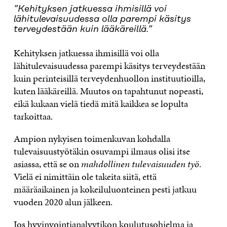
”Kehityksen jatkuessa ihmisillä voi
lähitulevaisuudessa olla parempi käsitys
terveydestään kuin lääkäreillä.”
Kehityksen jatkuessa ihmisillä voi olla
lähitulevaisuudessa parempi käsitys terveydestään
kuin perinteisillä terveydenhuollon instituutioilla,
kuten lääkäreillä. Muutos on tapahtunut nopeasti,
eikä kukaan vielä tiedä mitä kaikkea se lopulta
tarkoittaa.
Ampion nykyisen toimenkuvan kohdalla
tulevaisuustyötäkin osuvampi ilmaus olisi itse
asiassa, että se on
mahdollinen
tulevaisuuden työ
.
Vielä ei nimittäin ole takeita siitä, että
määräaikainen ja kokeiluluonteinen pesti jatkuu
vuoden 2020 alun jälkeen.
Jos
hyvinvointianalyytikon koulutusohjelma
ja