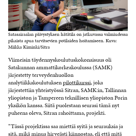
Satasairaalan päivystyksen hätätila on jatkuvassa valmiudessa
pikaista apua tarvitsevien potilaiden hoitamiseen. Kuva:
Miikka Kiminki/Sitra
Viimeisin täydennyskoulutuskokonaisuus oli
Satakunnan ammattikorkeakoulussa (SAMK)
järjestetty terveydenhuollon
analytiikkakoulutuksen
pilottikurssi
, joka
järjestettiin yhteistyössä Sitran, SAMK:in, Tallinnan
yliopiston ja Tampereen teknillisen yliopiston Porin
yksikön kanssa. Siitä puolestaan seurasi tämä nyt
puheena oleva, Sitran rahoittama, projekti.
”Tässä projektissa saa miettiä syitä ja seurauksia ja
sitä, mikä minua hirveästi kiinnostaa, eli että mitä