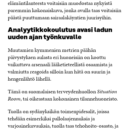
elämäntilanteesta voitaisiin muodostaa nykyistä
paremmin kokonaiskuva, jonka avulla taas voitaisiin
päästä puuttumaan sairaalakäyntien juurisyihin.
Analyytikkokoulutus avasi ladun
uuden ajan työnkuvalle
Muutamien kymmenien metrien päähän
päivystyksen aulasta eri huoneisiin on koottu
vaikuttava arsenaali lääketieteellistä osaamista ja
valmiutta reagoida silloin kun hätä on suurin ja
hengenlähtö lähellä.
Tämä on suomalaisen terveydenhuollon
Situation
Room
, tai oikeastaan kokonainen tilannehuoneisto.
Tuolla on sydänyksikön toimenpidesalit, joissa
tehdään esimerkiksi pallolaajennuksia ja
varjoainekuvauksia, tuolla taas tehohoito-osasto, ja