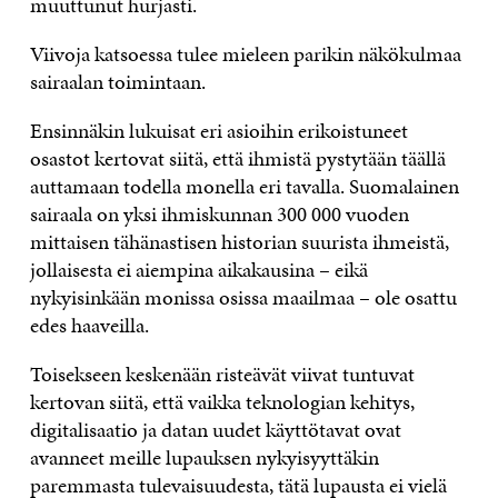
muuttunut hurjasti.
Viivoja katsoessa tulee mieleen parikin näkökulmaa
sairaalan toimintaan.
Ensinnäkin lukuisat eri asioihin erikoistuneet
osastot kertovat siitä, että ihmistä pystytään täällä
auttamaan todella monella eri tavalla. Suomalainen
sairaala on yksi ihmiskunnan 300 000 vuoden
mittaisen tähänastisen historian suurista ihmeistä,
jollaisesta ei aiempina aikakausina – eikä
nykyisinkään monissa osissa maailmaa – ole osattu
edes haaveilla.
Toisekseen keskenään risteävät viivat tuntuvat
kertovan siitä, että vaikka teknologian kehitys,
digitalisaatio ja datan uudet käyttötavat ovat
avanneet meille lupauksen nykyisyyttäkin
paremmasta tulevaisuudesta, tätä lupausta ei vielä