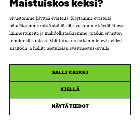
sydänyhteisöissä
Maistuiskos keksi?
Motto: asioilla on tapana järjestyä
Sivustomme käyttää evästeitä. Käytämme evästeitä
nähdäksemme mistä sisällöistä sivustomme käyttäjät ovat
kiinnostuneita ja mahdollistaaksemme joitakin sivuston
toiminnallisuuksia. Voit tutustua tarkemmin evästeiden
sisältöön ja hallita asetuksiasi evästeasetus-sivulla
JAA
SALLI KAIKKI
KIELLÄ
J
J
J
J
K
A
A
A
A
O
A
A
A
A
P
NÄYTÄ TIEDOT
F
T
L
S
I
A
W
I
Ä
O
AIHE
C
I
N
H
I
E
T
K
K
A
Ihminen edellä - Valintakokeilut sote-palveluissa
B
T
E
Ö
R
Suunniteltu asiakkaiden valinnanvapauden
O
E
D
P
T
laajentaminen sote-palveluissa oli merkittävästä