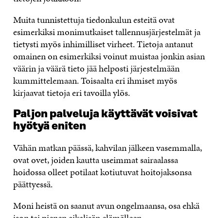
Muita tunnistettuja tiedonkulun esteitä ovat
esimerkiksi monimutkaiset tallennusjärjestelmät ja
tietysti myös inhimilliset virheet. Tietoja antanut
omainen on esimerkiksi voinut muistaa jonkin asian
väärin ja väärä tieto jää helposti järjestelmään
kummittelemaan. Toisaalta eri ihmiset myös
kirjaavat tietoja eri tavoilla ylös.
Paljon palveluja käyttävät voisivat
hyötyä eniten
Vähän matkan päässä, kahvilan jälkeen vasemmalla,
ovat ovet, joiden kautta useimmat sairaalassa
hoidossa olleet potilaat kotiutuvat hoitojaksonsa
päättyessä.
Moni heistä on saanut avun ongelmaansa, osa ehkä
ison tai pienen aikalisän elämälleen.