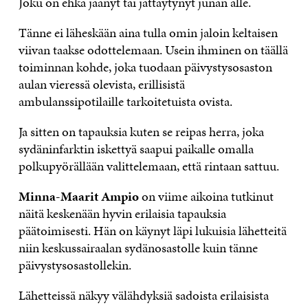
Joku on ehkä jäänyt tai jättäytynyt junan alle.
Tänne ei läheskään aina tulla omin jaloin keltaisen
viivan taakse odottelemaan. Usein ihminen on täällä
toiminnan kohde, joka tuodaan päivystysosaston
aulan vieressä olevista, erillisistä
ambulanssipotilaille tarkoitetuista ovista.
Ja sitten on tapauksia kuten se reipas herra, joka
sydäninfarktin iskettyä saapui paikalle omalla
polkupyörällään valittelemaan, että rintaan sattuu.
Minna-Maarit Ampio
on viime aikoina tutkinut
näitä keskenään hyvin erilaisia tapauksia
päätoimisesti. Hän on käynyt läpi lukuisia lähetteitä
niin keskussairaalan sydänosastolle kuin tänne
päivystysosastollekin.
Lähetteissä näkyy välähdyksiä sadoista erilaisista