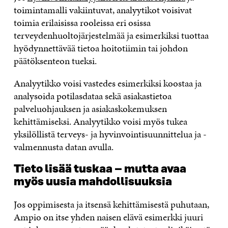
toimintamalli vakiintuvat, analyytikot voisivat
toimia erilaisissa rooleissa eri osissa
terveydenhuoltojärjestelmää ja esimerkiksi tuottaa
hyödynnettävää tietoa hoitotiimin tai johdon
päätöksenteon tueksi.
Analyytikko voisi vastedes esimerkiksi koostaa ja
analysoida potilasdataa sekä asiakastietoa
palveluohjauksen ja asiakaskokemuksen
kehittämiseksi. Analyytikko voisi myös tukea
yksilöllistä terveys- ja hyvinvointisuunnittelua ja -
valmennusta datan avulla.
Tieto lisää tuskaa – mutta avaa
myös uusia mahdollisuuksia
Jos oppimisesta ja itsensä kehittämisestä puhutaan,
Ampio on itse yhden naisen elävä esimerkki juuri