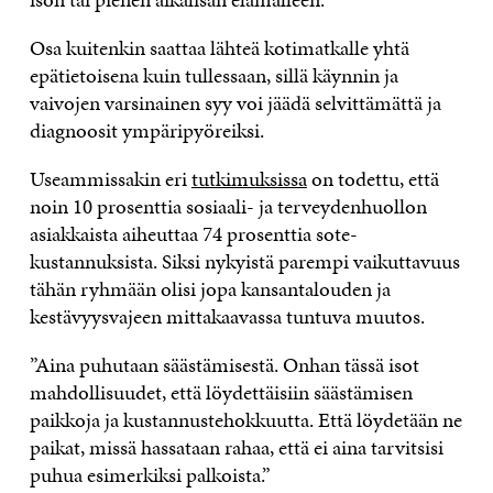
Osa kuitenkin saattaa lähteä kotimatkalle yhtä
epätietoisena kuin tullessaan, sillä käynnin ja
vaivojen varsinainen syy voi jäädä selvittämättä ja
diagnoosit ympäripyöreiksi.
Useammissakin eri
tutkimuksissa
on todettu, että
noin 10 prosenttia sosiaali- ja terveydenhuollon
asiakkaista aiheuttaa 74 prosenttia sote-
kustannuksista. Siksi nykyistä parempi vaikuttavuus
tähän ryhmään olisi jopa kansantalouden ja
kestävyysvajeen mittakaavassa tuntuva muutos.
”Aina puhutaan säästämisestä. Onhan tässä isot
mahdollisuudet, että löydettäisiin säästämisen
paikkoja ja kustannustehokkuutta. Että löydetään ne
paikat, missä hassataan rahaa, että ei aina tarvitsisi
puhua esimerkiksi palkoista.”