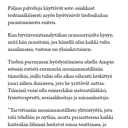
Paljon palveluja käyttävät sote-asiakkaat
todennäköisesti myös hyötyisivät tiedonkulun
parantamisesta eniten.
Kun hyvinvointianalytiikan uranuurtajalta kysyy,
mitä hän muuttaisi, jos hänellä olisi kaikki valta
maailmassa, vastaus on yksinkertainen.
Tiedon paremman hyödyntämisen ohella Ampio
satsaisi entistä enemmän moniammatillisiin
tiimeihin, joilla tulisi olla aikaa oikeasti keskittyä
juuri siihen ihmiseen, jota he yrittävät auttaa.
Tiimissä voisi olla esimerkiksi sisätautilääkäri,
fysioterapeutti, sosiaalihoitaja ja sairaanhoitaja.
”Tarvittaisiin moniammatillista yhteistyötä, jota
toki tehdään jo nytkin, mutta periaatteessa kaikki
kuitenkin lähinnä hoitavat omaa tonttiansa, ja