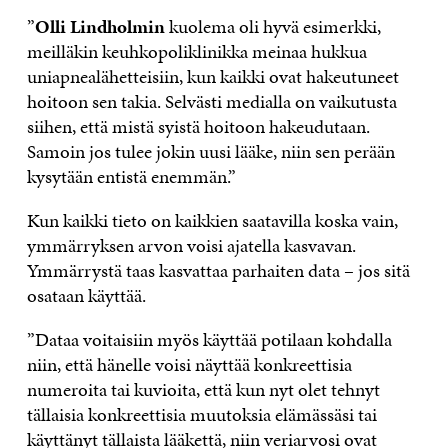
”
Olli Lindholmin
kuolema oli hyvä esimerkki,
meilläkin keuhkopoliklinikka meinaa hukkua
uniapnealähetteisiin, kun kaikki ovat hakeutuneet
hoitoon sen takia. Selvästi medialla on vaikutusta
siihen, että mistä syistä hoitoon hakeudutaan.
Samoin jos tulee jokin uusi lääke, niin sen perään
kysytään entistä enemmän.”
Kun kaikki tieto on kaikkien saatavilla koska vain,
ymmärryksen arvon voisi ajatella kasvavan.
Ymmärrystä taas kasvattaa parhaiten data – jos sitä
osataan käyttää.
”Dataa voitaisiin myös käyttää potilaan kohdalla
niin, että hänelle voisi näyttää konkreettisia
numeroita tai kuvioita, että kun nyt olet tehnyt
tällaisia konkreettisia muutoksia elämässäsi tai
käyttänyt tällaista lääkettä, niin veriarvosi ovat