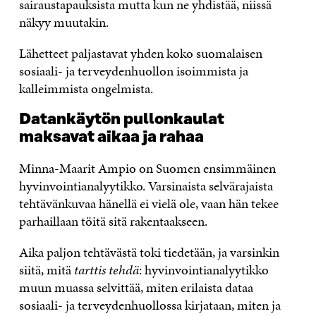
sairaustapauksista mutta kun ne yhdistää, niissä
näkyy muutakin.
Lähetteet paljastavat yhden koko suomalaisen
sosiaali- ja terveydenhuollon isoimmista ja
kalleimmista ongelmista.
Datankäytön pullonkaulat
maksavat aikaa ja rahaa
Minna-Maarit Ampio on Suomen ensimmäinen
hyvinvointianalyytikko. Varsinaista selvärajaista
tehtävänkuvaa hänellä ei vielä ole, vaan hän tekee
parhaillaan töitä sitä rakentaakseen.
Aika paljon tehtävästä toki tiedetään, ja varsinkin
siitä, mitä
tarttis tehdä
: hyvinvointianalyytikko
muun muassa selvittää, miten erilaista dataa
sosiaali- ja terveydenhuollossa kirjataan, miten ja