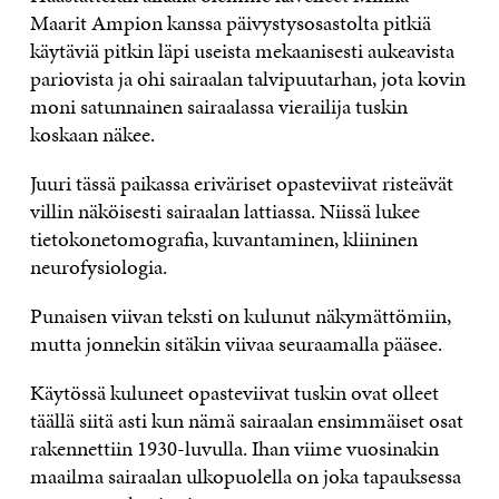
Maarit Ampion kanssa päivystysosastolta pitkiä
käytäviä pitkin läpi useista mekaanisesti aukeavista
pariovista ja ohi sairaalan talvipuutarhan, jota kovin
moni satunnainen sairaalassa vierailija tuskin
koskaan näkee.
Juuri tässä paikassa eriväriset opasteviivat risteävät
villin näköisesti sairaalan lattiassa. Niissä lukee
tietokonetomografia, kuvantaminen, kliininen
neurofysiologia.
Punaisen viivan teksti on kulunut näkymättömiin,
mutta jonnekin sitäkin viivaa seuraamalla pääsee.
Käytössä kuluneet opasteviivat tuskin ovat olleet
täällä siitä asti kun nämä sairaalan ensimmäiset osat
rakennettiin 1930-luvulla. Ihan viime vuosinakin
maailma sairaalan ulkopuolella on joka tapauksessa