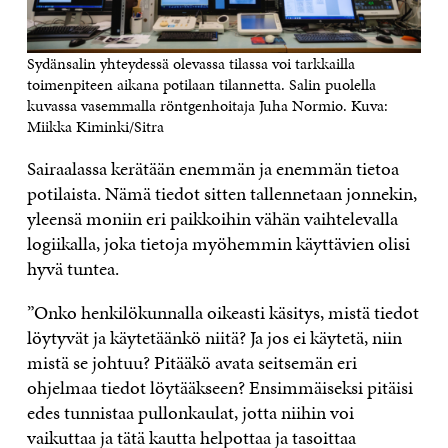
Sydänsalin yhteydessä olevassa tilassa voi tarkkailla
toimenpiteen aikana potilaan tilannetta. Salin puolella
kuvassa vasemmalla röntgenhoitaja Juha Normio. Kuva:
Miikka Kiminki/Sitra
Sairaalassa kerätään enemmän ja enemmän tietoa
potilaista. Nämä tiedot sitten tallennetaan jonnekin,
yleensä moniin eri paikkoihin vähän vaihtelevalla
logiikalla, joka tietoja myöhemmin käyttävien olisi
hyvä tuntea.
”Onko henkilökunnalla oikeasti käsitys, mistä tiedot
löytyvät ja käytetäänkö niitä? Ja jos ei käytetä, niin
mistä se johtuu? Pitääkö avata seitsemän eri
ohjelmaa tiedot löytääkseen? Ensimmäiseksi pitäisi
edes tunnistaa pullonkaulat, jotta niihin voi
vaikuttaa ja tätä kautta helpottaa ja tasoittaa