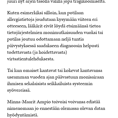
juuri nyt arjen tasolla välillä jopa tragikoomiselta.
Kuten esimerkiksi silloin, kun potilaan
allergiatietoja joudutaan kysymään viiteen eri
otteeseen, lääkärit eivät löydä etsimäänsä tietoa
tietojärjestelmien monimutkaisuuden vuoksi tai
potilas joutuu odottamaan neljä tuntia
päivystyksessä saadakseen diagnoosin helposti
todettavasta (ja hoidettavasta)
virtsatientulehduksesta.
Tai kun omaiset kantavat tai kokevat kantavansa
useamman vuoden ajan päävastuun monisairaan
ihmisen sekalaisista seikkailuista systeemin
syövereissä.
Minna-Maarit Ampio toivoisi voivansa edistää
nimenomaan jo ennestään olemassa olevan datan
hyödyntämistä.