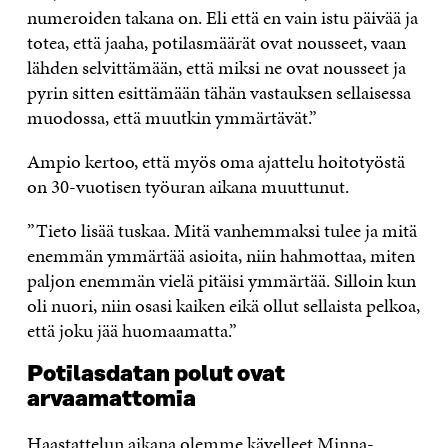
numeroiden takana on. Eli että en vain istu päivää ja
totea, että jaaha, potilasmäärät ovat nousseet, vaan
lähden selvittämään, että miksi ne ovat nousseet ja
pyrin sitten esittämään tähän vastauksen sellaisessa
muodossa, että muutkin ymmärtävät.”
Ampio kertoo, että myös oma ajattelu hoitotyöstä
on 30-vuotisen työuran aikana muuttunut.
”Tieto lisää tuskaa. Mitä vanhemmaksi tulee ja mitä
enemmän ymmärtää asioita, niin hahmottaa, miten
paljon enemmän vielä pitäisi ymmärtää. Silloin kun
oli nuori, niin osasi kaiken eikä ollut sellaista pelkoa,
että joku jää huomaamatta.”
Potilasdatan polut ovat
arvaamattomia
Haastattelun aikana olemme kävelleet Minna-