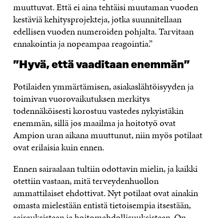
muuttuvat. Että ei aina tehtäisi muutaman vuoden
kestäviä kehitysprojekteja, jotka suunnitellaan
edellisen vuoden numeroiden pohjalta. Tarvitaan
ennakointia ja nopeampaa reagointia.”
”Hyvä, että vaaditaan enemmän”
Potilaiden ymmärtämisen, asiakaslähtöisyyden ja
toimivan vuorovaikutuksen merkitys
todennäköisesti korostuu vastedes nykyistäkin
enemmän, sillä jos maailma ja hoitotyö ovat
Ampion uran aikana muuttunut, niin myös potilaat
ovat erilaisia kuin ennen.
Ennen sairaalaan tultiin odottavin mielin, ja kaikki
otettiin vastaan, mitä terveydenhuollon
ammattilaiset ehdottivat. Nyt potilaat ovat ainakin
omasta mielestään entistä tietoisempia itsestään,
sairauksistaan ja hoitomahdollisuuksistaan. On