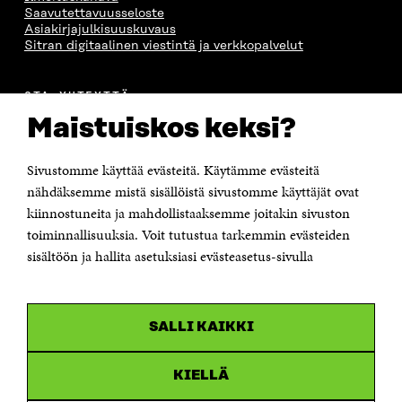
N
A
N
U
Saavutettavuusseloste
A
S
A
N
Asiakirjajulkisuuskuvaus
S
S
S
A
Sitran digitaalinen viestintä ja verkkopalvelut
S
A
S
S
A
A
S
A
OTA YHTEYTTÄ
Suomen itsenäisyyden juhlarahasto Sitra
Maistuiskos keksi?
Itämerenkatu 11-13, PL 160,
00181 Helsinki
Sivustomme käyttää evästeitä. Käytämme evästeitä
Puhelin +358 294 618 991
Sähköpostiosoite
nähdäksemme mistä sisällöistä sivustomme käyttäjät ovat
etunimi.sukunimi@sitra.fi tai sitra@sitra.fi
kiinnostuneita ja mahdollistaaksemme joitakin sivuston
toiminnallisuuksia. Voit tutustua tarkemmin evästeiden
Saapumisohjeet
sisältöön ja hallita asetuksiasi evästeasetus-sivulla
Y-tunnus 0202132-3
OLEMME NÄISSÄ SOMEISSA
SALLI KAIKKI
Facebook
Avautuu
uudessa
Linkedin
ikkunassa
KIELLÄ
Avautuu
uudessa