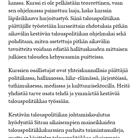
kanssa. Kurssi ei ole pelkästään teoreettinen, vaan
sen ohjelmassa painottuu laaja, koko kurssin
läpileikkaava harjoitustyö. Siinä talouspolitiikan
päättäjille työstetään kursseittain ehdotuksia pitkän
aikavälin kestävän talouspolitiikan ohjelmaksi sekä
pohditaan, miten asetettuja pitkän aikavälin
tavoitteita voidaan edistää hallituskauden mittaisen
julkisen talouden kehysraamin puitteissa.
Kurssien osallistujat ovat yhteiskunnallisia päättäjiä
politiikassa, hallinnossa, liike-elämässä, järjestöissä,
tutkimuksessa, mediassa ja kulttuurisektorilla. Heitä
yhdistää tarve osata tehdä ja ymmärtää kestävää
talouspolitiikkaa työssään.
Kestävän talouspolitiikan johtamiskoulutus
hyödyntää Sitran aikaisempien maineikkaiden
talouspolitiikkakurssien parhaita toimintamalleja,
mutta se käsittelee talouspolitiikkaa aikaisempia