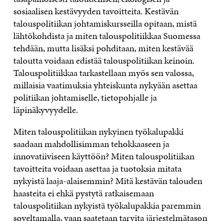
sosiaalisen kestävyyden tavoitteita. Kestävän
talouspolitiikan johtamiskursseilla opitaan, mistä
lähtökohdista ja miten talouspolitiikkaa Suomessa
tehdään, mutta lisäksi pohditaan, miten kestävää
taloutta voidaan edistää talouspolitiikan keinoin.
Talouspolitiikkaa tarkastellaan myös sen valossa,
millaisia vaatimuksia yhteiskunta nykyään asettaa
politiikan johtamiselle, tietopohjalle ja
läpinäkyvyydelle.
Miten talouspolitiikan nykyinen työkalupakki
saadaan mahdollisimman tehokkaaseen ja
innovatiiviseen käyttöön? Miten talouspolitiikan
tavoitteita voidaan asettaa ja tuotoksia mitata
nykyistä laaja-alaisemmin? Mitä kestävän talouden
haasteita ei ehkä pystytä ratkaisemaan
talouspolitiikan nykyistä työkalupakkia paremmin
soveltamalla, vaan saatetaan tarvita järjestelmätason