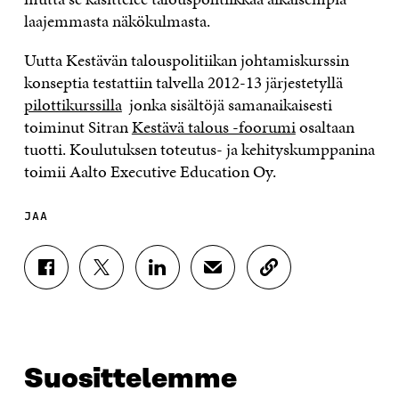
laajemmasta näkökulmasta.
Uutta Kestävän talouspolitiikan johtamiskurssin
konseptia testattiin talvella 2012-13 järjestetyllä
pilottikurssilla
jonka sisältöjä samanaikaisesti
toiminut Sitran
Kestävä talous -foorumi
osaltaan
tuotti. Koulutuksen toteutus- ja kehityskumppanina
toimii Aalto Executive Education Oy.
JAA
J
J
J
J
K
A
A
A
A
O
A
A
A
A
P
F
T
L
S
I
A
W
I
Ä
O
C
I
N
H
I
E
T
K
K
A
Suosittelemme
B
T
E
Ö
R