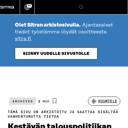
Siirry
FI
suoraan
Vaihda
Hae
sivuston
sisältöön
kieli
Olet Sitran arkistosivulla.
Ajantasaiset
tiedot työstämme löydät osoitteesta
sitra.fi
.
SIIRRY UUDELLE SIVUSTOLLE
Arvioitu
3 min
KUUNTELE
ARCHIVED
lukuaika
TÄMÄ SIVU ON ARKISTOITU JA SAATTAA SISÄLTÄÄ
VANHENTUNUTTA TIETOA
Kestävän talouspolitiikan