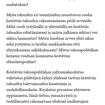
uudistuksia?
Myös talouden eri toimijoiden muuttuvaa roolia
kestävän talouden rakentamisessa pitää arvioida.
Mikä rooli yrityksillä ja yhteisöillä on kestävän
talouden edistämisessä ja miten julkinen sektori voi
siihen kannustaa? Miten luodaan arvoa yhtä aikaa
sekä yritysten ja heidän asiakkaidensa että
yhteiskunnan näkökulmasta? Miten talouspolitiikan
keinoin voidaan kannustaa kestäviin
elämäntapoihin?
Kestävän talouspolitiikan johtamiskoulutus
vahvistaa päättäjien kykyä yhdessä tarttua kestävän
talouden tulevaisuuden haasteisiin ja
mahdollisuuksiin. Koulutus perustuu yhteiseen
oppimiseen. Siinä tietoa, ymmärrystä ja
todellisuutta rakennetaan yhdessä osallistujien