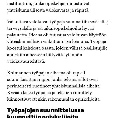
instituuttiin, jonka opiskelijat innostuivat
yhteiskunnallisesta valokuvasta ja räpistä.
Vaikuttava valokuva -työpaja suunnattiin sosiaali- ja
terveysalalle ja sai aikuisopiskelijoilta hyvää
palautetta. Ideana oli tutustua valokuvan käyttöön
yhteiskunnallisen vaikuttamisen keinona. Työpaja
koostui kahdesta osasta, joiden välissä osallistujille
annettiin aiheeseen liittyvä käytännön
valokuvaustehtävä.
Kolmannen työpajan aiheena oli rap eli
suomalaisittain räppi, jonka tekstisisällöt ovat
perinteisesti ruotineet yhteiskunnallisia aiheita.
Kevään kaksi työpajaa ja tekstien riimittely
kiinnostivat etenkin rakennusalan opiskelijoita.
Työpajojen suunnittelussa
kuunneltiin opiskelijoita