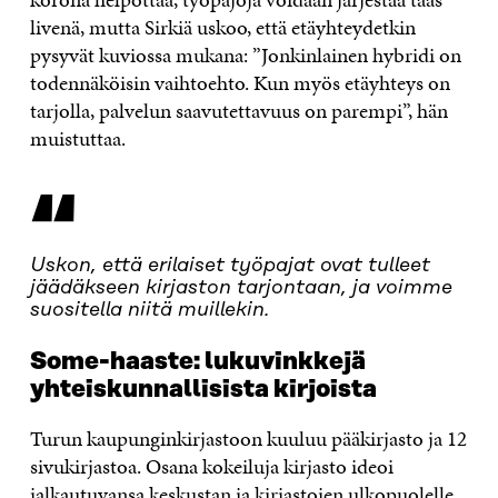
livenä, mutta Sirkiä uskoo, että etäyhteydetkin
pysyvät kuviossa mukana: ”Jonkinlainen hybridi on
todennäköisin vaihtoehto. Kun myös etäyhteys on
tarjolla, palvelun saavutettavuus on parempi”, hän
muistuttaa.
“
Uskon, että erilaiset työpajat ovat tulleet
jäädäkseen kirjaston tarjontaan, ja voimme
suositella niitä muillekin.
Some-haaste: lukuvinkkejä
yhteiskunnallisista kirjoista
Turun kaupunginkirjastoon kuuluu pääkirjasto ja 12
sivukirjastoa. Osana kokeiluja kirjasto ideoi
jalkautuvansa keskustan ja kirjastojen ulkopuolelle,