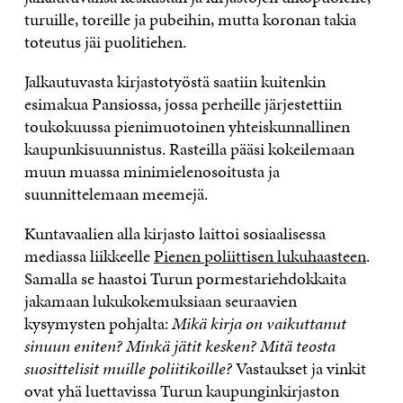
turuille, toreille ja pubeihin, mutta koronan takia
toteutus jäi puolitiehen.
Jalkautuvasta kirjastotyöstä saatiin kuitenkin
esimakua Pansiossa, jossa perheille järjestettiin
toukokuussa pienimuotoinen yhteiskunnallinen
kaupunkisuunnistus. Rasteilla pääsi kokeilemaan
muun muassa minimielenosoitusta ja
suunnittelemaan meemejä.
Kuntavaalien alla kirjasto laittoi sosiaalisessa
mediassa liikkeelle
Pienen poliittisen lukuhaasteen
.
Samalla se haastoi Turun pormestariehdokkaita
jakamaan lukukokemuksiaan seuraavien
kysymysten pohjalta:
Mikä kirja on vaikuttanut
sinuun eniten? Minkä jätit kesken? Mitä teosta
suosittelisit muille poliitikoille?
Vastaukset ja vinkit
ovat yhä luettavissa Turun kaupunginkirjaston