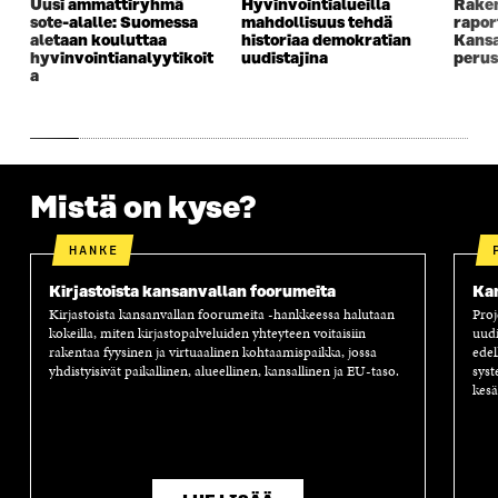
Uusi ammattiryhmä
Hyvinvointialueilla
Raken
K
K
K
I
sote-alalle: Suomessa
mahdollisuus tehdä
rapor
K
U
K
K
aletaan kouluttaa
historiaa demokratian
Kansa
U
N
U
K
hyvinvointianalyytikoit
uudistajina
perus
N
A
N
U
a
A
S
A
N
S
S
S
A
S
A
S
S
A
A
S
A
Mistä on kyse?
HANKE
Kirjastoista kansanvallan foorumeita
Kan
Kirjastoista kansanvallan foorumeita -hankkeessa halutaan
Proj
kokeilla, miten kirjastopalveluiden yhteyteen voitaisiin
uud
rakentaa fyysinen ja virtuaalinen kohtaamispaikka, jossa
edel
yhdistyisivät paikallinen, alueellinen, kansallinen ja EU-taso.
syst
kesä