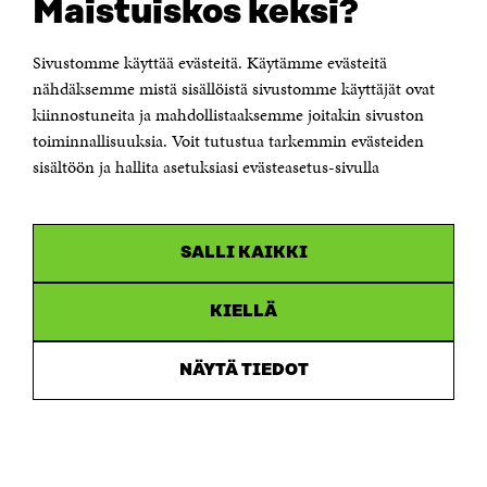
Maistuiskos keksi?
Itämerenkatu 11-13, PL 160,
00181 Helsinki
Sivustomme käyttää evästeitä. Käytämme evästeitä
Puhelin +358 294 618 991
Sähköpostiosoite
nähdäksemme mistä sisällöistä sivustomme käyttäjät ovat
etunimi.sukunimi@sitra.fi tai sitra@sitra.fi
kiinnostuneita ja mahdollistaaksemme joitakin sivuston
Saapumisohjeet
toiminnallisuuksia. Voit tutustua tarkemmin evästeiden
sisältöön ja hallita asetuksiasi evästeasetus-sivulla
Y-tunnus 0202132-3
OLEMME NÄISSÄ SOMEISSA
SALLI KAIKKI
Facebook
Avautuu
uudessa
Linkedin
ikkunassa
KIELLÄ
Avautuu
uudessa
Youtube
ikkunassa
Avautuu
NÄYTÄ TIEDOT
uudessa
Instagram
ikkunassa
Avautuu
uudessa
ikkunassa