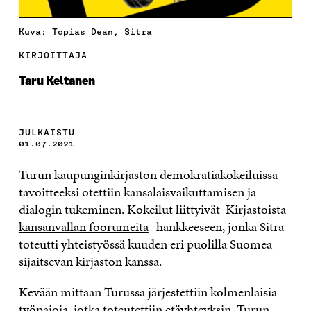
Kuva: Topias Dean, Sitra
KIRJOITTAJA
Taru Keltanen
JULKAISTU
01.07.2021
Turun kaupunginkirjaston demokratiakokeiluissa
tavoitteeksi otettiin kansalaisvaikuttamisen ja
dialogin tukeminen. Kokeilut liittyivät
Kirjastoista
kansanvallan foorumeita
-hankkeeseen, jonka Sitra
toteutti yhteistyössä kuuden eri puolilla Suomea
sijaitsevan kirjaston kanssa.
Kevään mittaan Turussa järjestettiin kolmenlaisia
työpajoja, jotka toteutettiin etäyhteyksin. Turun