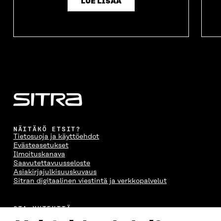
LUE LISÄÄ
NÄITÄKÖ ETSIT?
Tietosuoja ja käyttöehdot
Evästeasetukset
Ilmoituskanava
Saavutettavuusseloste
Asiakirjajulkisuuskuvaus
Sitran digitaalinen viestintä ja verkkopalvelut
OTA YHTEYTTÄ
Suomen itsenäisyyden juhlarahasto Sitra