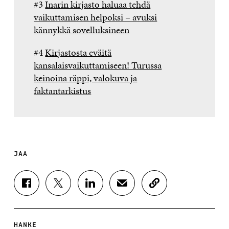
#3
Inarin kirjasto haluaa tehdä
vaikuttamisen helpoksi – avuksi
kännykkä sovelluksineen
#4
Kirjastosta eväitä
kansalaisvaikuttamiseen! Turussa
keinoina räppi, valokuva ja
faktantarkistus
JAA
J
J
J
J
K
A
A
A
A
O
A
A
A
A
P
F
T
L
S
I
A
W
I
Ä
O
HANKE