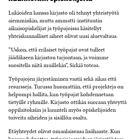
Lukioiden kanssa kirjasto oli tehnyt yhteistyötä
aiemminkin, mutta ammatti-instituutin
aikuisopiskelijat ja työpajoissa käsitellyt
yhteiskunnalliset aiheet olivat uusi aluevaltaus.
”Uskon, että erilaiset työpajat ovat tulleet
jäädäkseen kirjaston tarjontaan, ja voimme
suositella niitä muillekin”, Sirkiä toteaa.
Työpajojen järjestäminen vaatii sekä aikaa että
resursseja. Turussa huomattiin, että projekteja on
helpompi hallita, kun työpajat kohdennetaan
tietyille ryhmille. Kirjasto ottikin suoraan yhteyttä
oppilaitoksiin ja kuunteli myös opiskelijoiden
toiveita aiheiden ja sisällön osalta.
Etäyhteydet olivat omanlaisensa lisähaaste. Kun
korona helpottaa, työpajoja voidaan järjestää taas