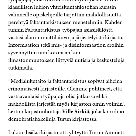
klassillisen lukion yhteiskuntafilosofian kurssin
valinneille opiskelijoille tarjottiin mahdollisuutta
perehtyä faktantarkistuksen menetelmiin. Kahden
tunnin Faktantarkistus-työpajan asiasisällöstä
vastasi alan ammattilainen ja järjestelyistä kirjasto.
Informaation sekä mis- ja disinformaation eroihin
syvennyttiin niin koronaan kuin
ilmastonmuutoksen liittyviä uutisia ja keskusteluja
tutkimalla.
”Medialukutaito ja faktantarkistus sopivat aiheina
erinomaisesti kirjastoille. Olemme pohtineet, että
vastaavanlaisia työpajoja olisi jatkossa ehkä
mahdollista järjestää myös kirjaston omin voimin”,
kertoo kirjastonhoitaja
Ville Sirkiä
, joka koordinoi
demokratiakokeiluja Turun kirjastossa.
Lukion lisäksi kirjasto otti yhteyttä Turun Ammatti-