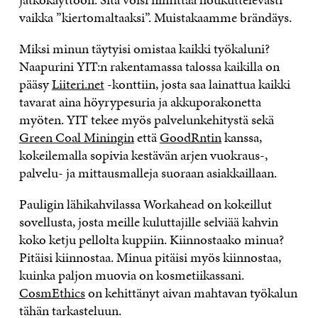
vaikka ”kiertomaltaaksi”. Muistakaamme brändäys.
Miksi minun täytyisi omistaa kaikki työkaluni?
Naapurini YIT:n rakentamassa talossa kaikilla on
pääsy
Liiteri.net
-konttiin, josta saa lainattua kaikki
tavarat aina höyrypesuria ja akkuporakonetta
myöten. YIT tekee myös palvelunkehitystä sekä
Green Coal Miningin
että
GoodRntin
kanssa,
kokeilemalla sopivia kestävän arjen vuokraus-,
palvelu- ja mittausmalleja suoraan asiakkaillaan.
Pauligin lähikahvilassa Workahead on kokeillut
sovellusta, josta meille kuluttajille selviää kahvin
koko ketju pellolta kuppiin. Kiinnostaako minua?
Pitäisi kiinnostaa. Minua pitäisi myös kiinnostaa,
kuinka paljon muovia on kosmetiikassani.
CosmEthics
on kehittänyt aivan mahtavan työkalun
tähän tarkasteluun.