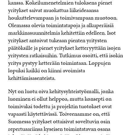
kanssa. Kokeilumenetelmien tuloksena pienet
yritykset saivat muokattua liikeideaansa
houkuttelevampaan ja toimivampaan muotoon.
Olemassa olevia toimintatapoja ja alkuperäisiä
markkinasuunnitelmia kehitettiin edelleen. Isot
yritykset antoivat tukeaan pienten yritysten
päätöksille ja pienet yritykset ketteryyttään isojen
yritysten ratkaisuihin. Tutkimus osoitti, että isokin
yritys pystyy ketterään toimintaan. Loppujen
lopuksi kaikki on kiinni avoimista
kehittämisasenteista.
Nyt on luotu oiva kehitysyhteistyömalli, jonka
luominen ei ollut helppoa, mutta konsepti on
toimivaksi todettu ja projektin tuotokset ovat
vapaasti käytettävissä. Toiveenamme on, että
Suomessa yritykset ottaisivat soveltuvin osin
repertuaariinsa kyseisen toimintatavan osana