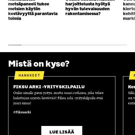
K
K
K
I
metsäpaneeli tukee
harjoittelusta hyötyä
kannu
K
U
K
K
metsien käytön
hyvän tulevaisuuden
kiert
U
N
U
K
kestävyyttä parantavia
rakentamisessa?
kehit
N
A
N
U
toimia
markk
A
S
A
N
S
S
S
A
S
A
S
S
A
A
S
A
Mistä on kyse?
HANKKEET
FIKSU ARKI -YRITYSKILPAILU
Kes
Onko sinulla pieni yritys, mutta suuri ratkaisu, joka tekee
Sill
kuluttajan arjesta kestävää? Fiksu arki -yrityskilpailu etsii
on v
juuri sinua!
enti
#Fiksuarki
LUE LISÄÄ