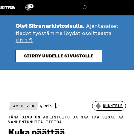
Siirry
FI
suoraan
Vaihda
Hae
sivuston
sisältöön
kieli
Olet Sitran arkistosivulla.
Ajantasaiset
tiedot työstämme löydät osoitteesta
sitra.fi
.
SIIRRY UUDELLE SIVUSTOLLE
Arvioitu
4 min
KUUNTELE
ARCHIVED
lukuaika
TÄMÄ SIVU ON ARKISTOITU JA SAATTAA SISÄLTÄÄ
VANHENTUNUTTA TIETOA
Kuka päättää