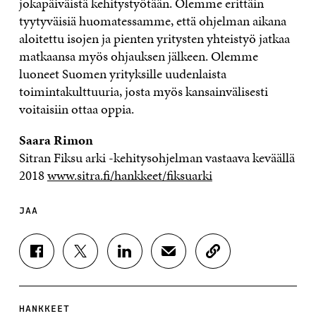
jokapäiväistä kehitystyötään. Olemme erittäin
tyytyväisiä huomatessamme, että ohjelman aikana
aloitettu isojen ja pienten yritysten yhteistyö jatkaa
matkaansa myös ohjauksen jälkeen. Olemme
luoneet Suomen yrityksille uudenlaista
toimintakulttuuria, josta myös kansainvälisesti
voitaisiin ottaa oppia.
Saara Rimon
Sitran Fiksu arki -kehitysohjelman vastaava keväällä
2018
www.sitra.fi/hankkeet/fiksuarki
JAA
J
J
J
J
K
A
A
A
A
O
A
A
A
A
P
F
T
L
S
I
A
W
I
Ä
O
HANKKEET