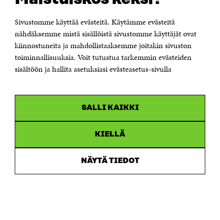
00181 Helsinki
Sivustomme käyttää evästeitä. Käytämme evästeitä
Puhelin +358 294 618 991
Sähköpostiosoite
nähdäksemme mistä sisällöistä sivustomme käyttäjät ovat
etunimi.sukunimi@sitra.fi tai sitra@sitra.fi
kiinnostuneita ja mahdollistaaksemme joitakin sivuston
Saapumisohjeet
toiminnallisuuksia. Voit tutustua tarkemmin evästeiden
sisältöön ja hallita asetuksiasi evästeasetus-sivulla
Y-tunnus 0202132-3
OLEMME NÄISSÄ SOMEISSA
SALLI KAIKKI
Facebook
Avautuu
uudessa
Linkedin
ikkunassa
KIELLÄ
Avautuu
uudessa
Youtube
ikkunassa
Avautuu
NÄYTÄ TIEDOT
uudessa
Instagram
ikkunassa
Avautuu
uudessa
ikkunassa