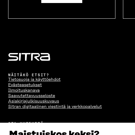
NÄITÄKÖ ETSIT?
Tietosuoja ja käyttöehdot
Evästeasetukset
Ilmoituskanava
Saavutettavuusseloste
Asiakirjajulkisuuskuvaus
Sitran digitaalinen viestintä ja verkkopalvelut
OTA YHTEYTTÄ
Suomen itsenäisyyden juhlarahasto Sitra
Maistuiskos keksi?
Itämerenkatu 11-13, PL 160,