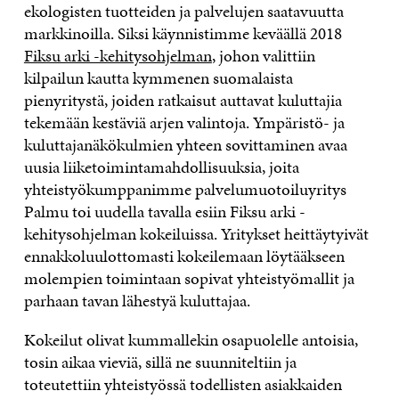
ekologisten tuotteiden ja palvelujen saatavuutta
markkinoilla. Siksi käynnistimme keväällä 2018
Fiksu arki -kehitysohjelman
, johon valittiin
kilpailun kautta kymmenen suomalaista
pienyritystä, joiden ratkaisut auttavat kuluttajia
tekemään kestäviä arjen valintoja. Ympäristö- ja
kuluttajanäkökulmien yhteen sovittaminen avaa
uusia liiketoimintamahdollisuuksia, joita
yhteistyökumppanimme palvelumuotoiluyritys
Palmu toi uudella tavalla esiin Fiksu arki -
kehitysohjelman kokeiluissa. Yritykset heittäytyivät
ennakkoluulottomasti kokeilemaan löytääkseen
molempien toimintaan sopivat yhteistyömallit ja
parhaan tavan lähestyä kuluttajaa.
Kokeilut olivat kummallekin osapuolelle antoisia,
tosin aikaa vieviä, sillä ne suunniteltiin ja
toteutettiin yhteistyössä todellisten asiakkaiden