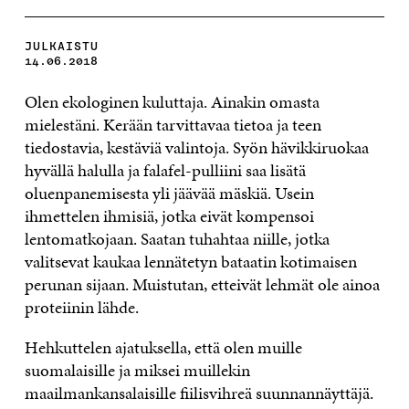
JULKAISTU
14.06.2018
Olen ekologinen kuluttaja. Ainakin omasta
mielestäni. Kerään tarvittavaa tietoa ja teen
tiedostavia, kestäviä valintoja. Syön hävikkiruokaa
hyvällä halulla ja falafel-pulliini saa lisätä
oluenpanemisesta yli jäävää mäskiä. Usein
ihmettelen ihmisiä, jotka eivät kompensoi
lentomatkojaan. Saatan tuhahtaa niille, jotka
valitsevat kaukaa lennätetyn bataatin kotimaisen
perunan sijaan. Muistutan, etteivät lehmät ole ainoa
proteiinin lähde.
Hehkuttelen ajatuksella, että olen muille
suomalaisille ja miksei muillekin
maailmankansalaisille fiilisvihreä suunnannäyttäjä.