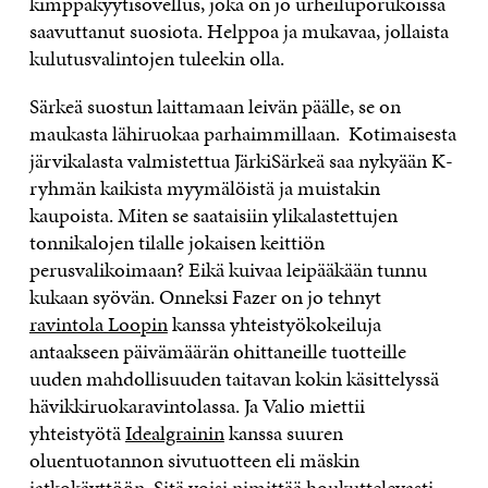
kimppakyytisovellus, joka on jo urheiluporukoissa
saavuttanut suosiota. Helppoa ja mukavaa, jollaista
kulutusvalintojen tuleekin olla.
Särkeä suostun laittamaan leivän päälle, se on
maukasta lähiruokaa parhaimmillaan. Kotimaisesta
järvikalasta valmistettua JärkiSärkeä saa nykyään K-
ryhmän kaikista myymälöistä ja muistakin
kaupoista. Miten se saataisiin ylikalastettujen
tonnikalojen tilalle jokaisen keittiön
perusvalikoimaan? Eikä kuivaa leipääkään tunnu
kukaan syövän. Onneksi Fazer on jo tehnyt
ravintola Loopin
kanssa yhteistyökokeiluja
antaakseen päivämäärän ohittaneille tuotteille
uuden mahdollisuuden taitavan kokin käsittelyssä
hävikkiruokaravintolassa. Ja Valio miettii
yhteistyötä
Idealgrainin
kanssa suuren
oluentuotannon sivutuotteen eli mäskin
jatkokäyttöön. Sitä voisi nimittää houkuttelevasti