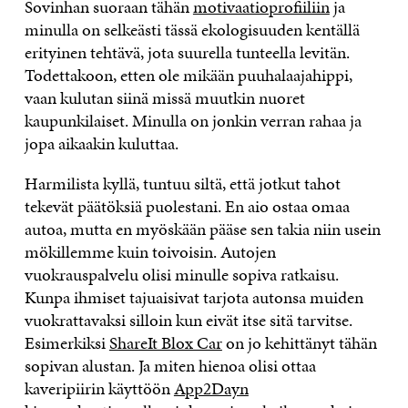
Sovinhan suoraan tähän
motivaatioprofiiliin
ja
minulla on selkeästi tässä ekologisuuden kentällä
erityinen tehtävä, jota suurella tunteella levitän.
Todettakoon, etten ole mikään puuhalaajahippi,
vaan kulutan siinä missä muutkin nuoret
kaupunkilaiset. Minulla on jonkin verran rahaa ja
jopa aikaakin kuluttaa.
Harmilista kyllä, tuntuu siltä, että jotkut tahot
tekevät päätöksiä puolestani. En aio ostaa omaa
autoa, mutta en myöskään pääse sen takia niin usein
mökillemme kuin toivoisin. Autojen
vuokrauspalvelu olisi minulle sopiva ratkaisu.
Kunpa ihmiset tajuaisivat tarjota autonsa muiden
vuokrattavaksi silloin kun eivät itse sitä tarvitse.
Esimerkiksi
ShareIt Blox Car
on jo kehittänyt tähän
sopivan alustan. Ja miten hienoa olisi ottaa
kaveripiirin käyttöön
App2Dayn