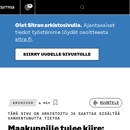
Siirry
FI
suoraan
Vaihda
Hae
sivuston
sisältöön
kieli
Olet Sitran arkistosivulla.
Ajantasaiset
tiedot työstämme löydät osoitteesta
sitra.fi
.
SIIRRY UUDELLE SIVUSTOLLE
Arvioitu
4 min
KUUNTELE
ARCHIVED
lukuaika
TÄMÄ SIVU ON ARKISTOITU JA SAATTAA SISÄLTÄÄ
VANHENTUNUTTA TIETOA
Maakunnille tulee kiire: