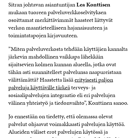
Sitran johtavan asiantuntijan
Lea Konttisen
mukaan tuoreen palveluverkkoselvityksen
osoittamat merkittävimmät haasteet liittyvät
verkon maantieteelliseen hajanaisuuteen ja
toimintatapojen kirjavuuteen.
”Miten palveluverkosta tehdään käyttäjien kannalta
järkevin mahdollinen vaikkapa lähekkäin
sijaitsevien kolmen kunnan alueella, jotka ovat
tähän asti suunnitelleet palvelunsa naapureistaan
välittämättä? Haastetta lisää
erityisesti paljon
palveluja käyttäville tärkeä
terveys- ja
sosiaalipalvelujen integraatio eli eri palvelujen
välinen yhteistyö ja tiedonvaihto”, Konttinen sanoo.
Jo ennestään on tiedetty, että olemassa olevat
palvelut ohjaavat voimakkaasti palvelujen käyttöä.
Alueiden väliset erot palvelujen käytössä ja