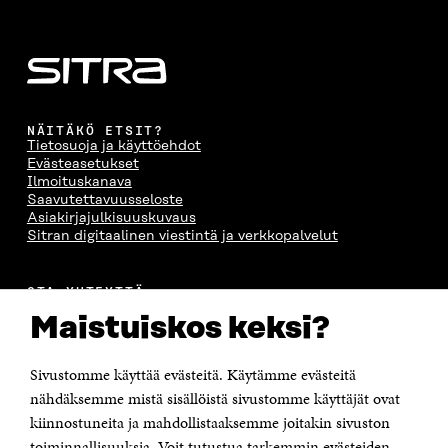
NÄITÄKÖ ETSIT?
Tietosuoja ja käyttöehdot
Evästeasetukset
Ilmoituskanava
Saavutettavuusseloste
Asiakirjajulkisuuskuvaus
Sitran digitaalinen viestintä ja verkkopalvelut
OTA YHTEYTTÄ
Suomen itsenäisyyden juhlarahasto Sitra
Maistuiskos keksi?
Itämerenkatu 11-13, PL 160,
00181 Helsinki
Sivustomme käyttää evästeitä. Käytämme evästeitä
Puhelin +358 294 618 991
Sähköpostiosoite
nähdäksemme mistä sisällöistä sivustomme käyttäjät ovat
etunimi.sukunimi@sitra.fi tai sitra@sitra.fi
kiinnostuneita ja mahdollistaaksemme joitakin sivuston
toiminnallisuuksia. Voit tutustua tarkemmin evästeiden
Saapumisohjeet