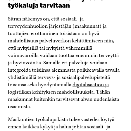
työkaluja tarvitaan
Sitran näkemys on, että sosiaali- ja
terveydenhuollon järjestäjän (maakunnat) ja
tuottajien erottaminen toisistaan on hyvä
mahdollisuus palveluverkon kehittämiseen niin,
että nykyisillä tai nykyistä vähemmillä
voimavaroilla voidaan tuottaa enemmän terveyttä
ja hyvinvointia. Samalla eri palveluja voidaan
integroida toisiinsa aiemmasta poikkeavalla tavalla
yhdistämällä terveys- ja sosiaalipalvelupisteitä
toisiinsa sekä hyödyntämällä
digitalisaation ja
logistiikan kehityksen mahdollisuuksia
. Tähän
maakunnat kuitenkin tarvitsevat aivan uudenlaista
osaamista.
Maakuntien työkalupakista tulee vastedes löytyä
ennen kaikkea kykyä ja halua johtaa sosiaali- ja