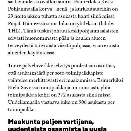
saatavuudessa ovatkin suuria. Esimerkiksi Keski-
Pohjanmaalla korva-, nenä- ja kurkkutauteihin on
29 hoitojaksoa tuhatta asukasta kohti siinä missä
Päijät-Hämeessä sama luku on yhdeksän (lähde:
THL). Tämä tuskin johtuu keskipohjanmaalaisten
selvästi huonommasta pään ja kaulan alueen
terveydestä tai eroista väestöpohjassa, vaan eroista
alueiden käytänteissä.
Tuore palveluverkkoselvitys puolestaan osoittaa,
että asukasmäärä per sote-toimipaikkapiste
vaihtelee merkittävästi eri maakunnissa. Esimerkiksi
Etelä-Savossa toimipaikkoja on runsaasti, yhtä
toimipaikkaa kohti on 372 asukasta siinä missä
Uudellamaalla vastaava luku on 906 asukasta per
toimipaikka.
Maakunta paljon vartijana,
uudenlaista osaamista ja uusia