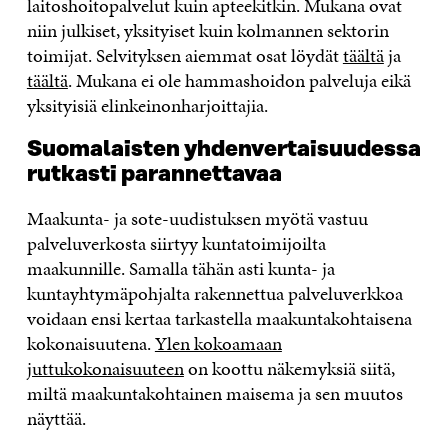
laitoshoitopalvelut kuin apteekitkin. Mukana ovat
niin julkiset, yksityiset kuin kolmannen sektorin
toimijat. Selvityksen aiemmat osat löydät
täältä
ja
täältä
. Mukana ei ole hammashoidon palveluja eikä
yksityisiä elinkeinonharjoittajia.
Suomalaisten yhdenvertaisuudessa
rutkasti parannettavaa
Maakunta- ja sote-uudistuksen myötä vastuu
palveluverkosta siirtyy kuntatoimijoilta
maakunnille. Samalla tähän asti kunta- ja
kuntayhtymäpohjalta rakennettua palveluverkkoa
voidaan ensi kertaa tarkastella maakuntakohtaisena
kokonaisuutena.
Ylen kokoamaan
juttukokonaisuuteen
on koottu näkemyksiä siitä,
miltä maakuntakohtainen maisema ja sen muutos
näyttää.