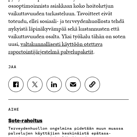
osaoptimoinnista asiakkaan koko hoitoketjun
vaikuttavuuden tarkasteluun. Tavoitteet eivät
toteudu, ellei sosiaali- ja terveydenhuollosta tehdä
nykyistä läpinäkyvämpää sekä kustannusten että
vaikuttavuuden osalta. Yksi työkalu tähän on soten
uusi,
valtakunnallisesti käyttöön otettava
raportointijärjestelmä palvelupaketit
.
JAA
J
J
J
J
K
A
A
A
A
O
A
A
A
A
P
F
T
L
S
I
A
W
I
Ä
O
AIHE
C
I
N
H
I
E
T
K
K
A
Sote-rahoitus
B
T
E
Ö
R
Terveydenhuollon ongelmina pidetään muun muassa
O
E
D
P
T
palvelujen käyttäjien keskinäistä epätasa-
O
R
I
O
I