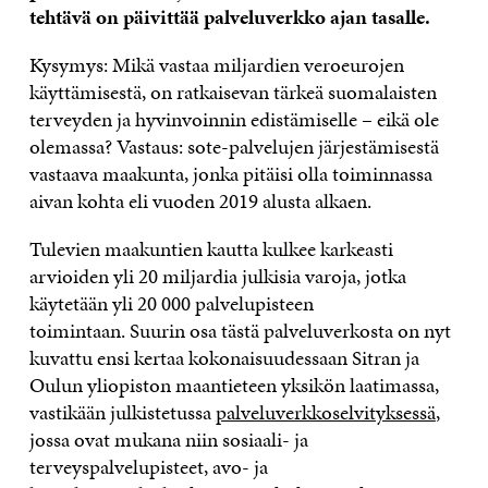
tehtävä on päivittää palveluverkko ajan tasalle.
Kysymys: Mikä vastaa miljardien veroeurojen
käyttämisestä, on ratkaisevan tärkeä suomalaisten
terveyden ja hyvinvoinnin edistämiselle – eikä ole
olemassa? Vastaus: sote-palvelujen järjestämisestä
vastaava maakunta, jonka pitäisi olla toiminnassa
aivan kohta eli vuoden 2019 alusta alkaen.
Tulevien maakuntien kautta kulkee karkeasti
arvioiden yli 20 miljardia julkisia varoja, jotka
käytetään yli 20 000 palvelupisteen
toimintaan. Suurin osa tästä palveluverkosta on nyt
kuvattu ensi kertaa kokonaisuudessaan Sitran ja
Oulun yliopiston maantieteen yksikön laatimassa,
vastikään julkistetussa
palveluverkkoselvityksessä
,
jossa ovat mukana niin sosiaali- ja
terveyspalvelupisteet, avo- ja