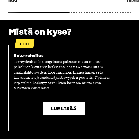
huti
rapau
S
S
S
A
S
A
S
S
A
A
S
A
Mistä on kyse?
AIHE
Sote-rahoitus
Terveydenhuollon ongelmina pidetään muun muassa
palvelujen käyttäjien keskinäistä epätasa-arvoisuutta ja
asiakaslähtöisyyden, koordinaation, kannustimien sekä
kustannusten ja laadun läpinäkyvyyden puutetta. Nykyinen
järjestelmä keskittyy sairauksien hoitoon, mutta ei tue
terveyden edistämistä.
LUE LISÄÄ