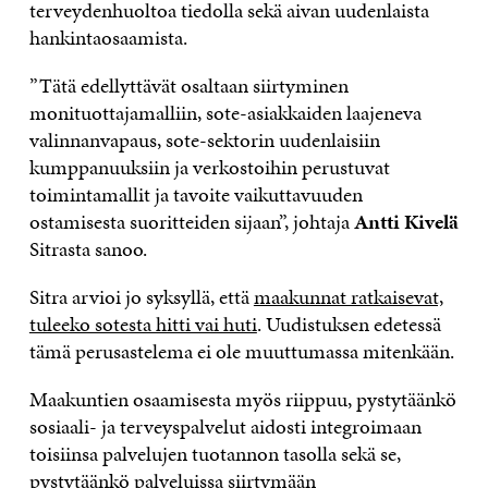
terveydenhuoltoa tiedolla sekä aivan uudenlaista
hankintaosaamista.
”Tätä edellyttävät osaltaan siirtyminen
monituottajamalliin, sote-asiakkaiden laajeneva
valinnanvapaus, sote-sektorin uudenlaisiin
kumppanuuksiin ja verkostoihin perustuvat
toimintamallit ja tavoite vaikuttavuuden
ostamisesta suoritteiden sijaan”, johtaja
Antti Kivelä
Sitrasta sanoo.
Sitra arvioi jo syksyllä, että
maakunnat ratkaisevat,
tuleeko sotesta hitti vai huti
. Uudistuksen edetessä
tämä perusastelema ei ole muuttumassa mitenkään.
Maakuntien osaamisesta myös riippuu, pystytäänkö
sosiaali- ja terveyspalvelut aidosti integroimaan
toisiinsa palvelujen tuotannon tasolla sekä se,
pystytäänkö palveluissa siirtymään