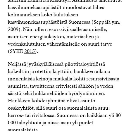
kasvihuonekaasupäästöt muodostavat lähes
kolmanneksen koko kulutuksen
kasvihuonekaasupäästöistä Suomessa (Seppälä ym.
2009). Näin ollen resurssiviisaalle asumiselle,
asumisen energiankäytön, materiaalien ja
vedenkulutuksen vähentämiselle on suuri tarve
(SYKE
2015
).
Neljässä jyväskyläläisessä pilottitaloyhtiössä
kokeiltiin ja otettiin käyttöön hankkeen aikana
monenlaisia keinoja matkalla kohti resurssiviisasta
asumista, tavoitteena erityisesti sähkön ja veden
säästö sekä hukkaneliöiden hyödyntäminen.
Hankkeen kohderyhmänä olivat asunto-
osakeyhtiöt, sillä suuri osa suomalaisista asuu
kerros- tai rivitalossa. Suomessa on kaikkiaan yli 80
000 taloyhtiötä ja niissä asuu yli puolet
suomalaisista.