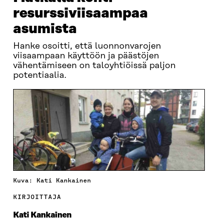
resurssiviisaampaa
asumista
Hanke osoitti, että luonnonvarojen
viisaampaan käyttöön ja päästöjen
vähentämiseen on taloyhtiöissä paljon
potentiaalia.
Kuva: Kati Kankainen
KIRJOITTAJA
Kati Kankainen