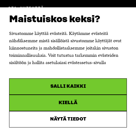
OTA YHTEYTTÄ
Suomen itsenäisyyden juhlarahasto Sitra
Maistuiskos keksi?
Itämerenkatu 11-13, PL 160,
00181 Helsinki
Sivustomme käyttää evästeitä. Käytämme evästeitä
Puhelin +358 294 618 991
Sähköpostiosoite
nähdäksemme mistä sisällöistä sivustomme käyttäjät ovat
etunimi.sukunimi@sitra.fi tai sitra@sitra.fi
kiinnostuneita ja mahdollistaaksemme joitakin sivuston
Saapumisohjeet
toiminnallisuuksia. Voit tutustua tarkemmin evästeiden
sisältöön ja hallita asetuksiasi evästeasetus-sivulla
Y-tunnus 0202132-3
OLEMME NÄISSÄ SOMEISSA
SALLI KAIKKI
Facebook
Avautuu
uudessa
Linkedin
ikkunassa
KIELLÄ
Avautuu
uudessa
Youtube
ikkunassa
Avautuu
NÄYTÄ TIEDOT
uudessa
Instagram
ikkunassa
Avautuu
uudessa