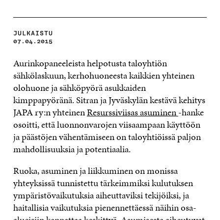
JULKAISTU
07.04.2015
Aurinkopaneeleista helpotusta taloyhtiön
sähkölaskuun, kerhohuoneesta kaikkien yhteinen
olohuone ja sähköpyörä asukkaiden
kimppapyöränä. Sitran ja Jyväskylän kestävä kehitys
JAPA ry:n yhteinen
Resurssiviisas asuminen
-hanke
osoitti, että luonnonvarojen viisaampaan käyttöön
ja päästöjen vähentämiseen on taloyhtiöissä paljon
mahdollisuuksia ja potentiaalia.
Ruoka, asuminen ja liikkuminen on monissa
yhteyksissä tunnistettu tärkeimmiksi kulutuksen
ympäristövaikutuksia aiheuttaviksi tekijöiksi, ja
haitallisia vaikutuksia pienennettäessä näihin osa-
alueisiin kannattaa keskittyä. Asumisesta aiheutuvat