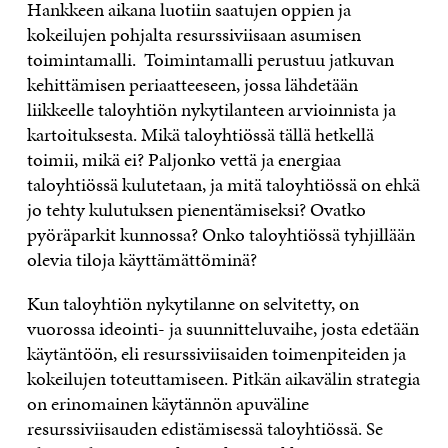
Hankkeen aikana luotiin saatujen oppien ja
kokeilujen pohjalta resurssiviisaan asumisen
toimintamalli. Toimintamalli perustuu jatkuvan
kehittämisen periaatteeseen, jossa lähdetään
liikkeelle taloyhtiön nykytilanteen arvioinnista ja
kartoituksesta. Mikä taloyhtiössä tällä hetkellä
toimii, mikä ei? Paljonko vettä ja energiaa
taloyhtiössä kulutetaan, ja mitä taloyhtiössä on ehkä
jo tehty kulutuksen pienentämiseksi? Ovatko
pyöräparkit kunnossa? Onko taloyhtiössä tyhjillään
olevia tiloja käyttämättöminä?
Kun taloyhtiön nykytilanne on selvitetty, on
vuorossa ideointi- ja suunnitteluvaihe, josta edetään
käytäntöön, eli resurssiviisaiden toimenpiteiden ja
kokeilujen toteuttamiseen. Pitkän aikavälin strategia
on erinomainen käytännön apuväline
resurssiviisauden edistämisessä taloyhtiössä. Se