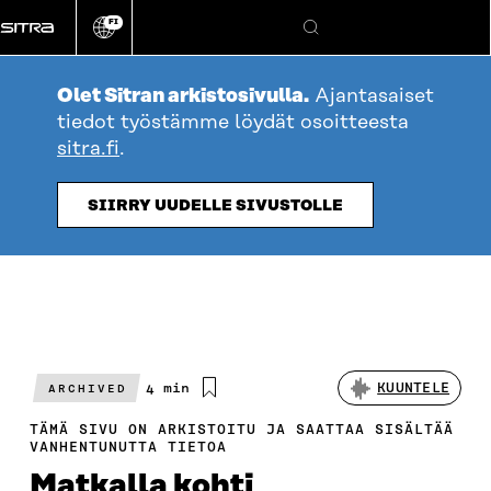
Siirry
FI
suoraan
Vaihda
Hae
sivuston
sisältöön
kieli
Olet Sitran arkistosivulla.
Ajantasaiset
tiedot työstämme löydät osoitteesta
sitra.fi
.
SIIRRY UUDELLE SIVUSTOLLE
Arvioitu
4 min
KUUNTELE
ARCHIVED
lukuaika
TÄMÄ SIVU ON ARKISTOITU JA SAATTAA SISÄLTÄÄ
VANHENTUNUTTA TIETOA
Matkalla kohti