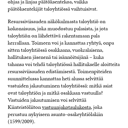
ohjaa ja linjaa päätöksentekoa, vaikka
päätöksentekijät taloyhtiössä vaihtuisivat.
Resurssiviisauden näkökulmasta taloyhtiö on
kokonaisuus, joka muodostuu palasista, ja jota
taloyhtiön on lähdettävä rakentamaan pala
kerrallaan. Toimeen voi ja kannattaa ryhtyä, onpa
sitten taloyhtiössä osakkaana, vuokralaisena,
hallituksen jäsenenä tai isännöitsijänä – kuka
tahansa voi tehdä taloyhtiössä hallitukselle aloitteita
resurssiviisauden edistämisestä. Toimenpiteiden
suunnittelussa kannattaa heti alussa selvittää
vastuiden jakautuminen taloyhtiössä: mitkä asiat
ovat taloyhtiön ja mitkä osakkaan vastuulla?
Vastuiden jakautumisen voi selvittää
Kiinteistöliiton
vastuunjakotaulukosta
, joka
perustuu nykyiseen asunto-osakeyhtiölakiin
(1599/2009).