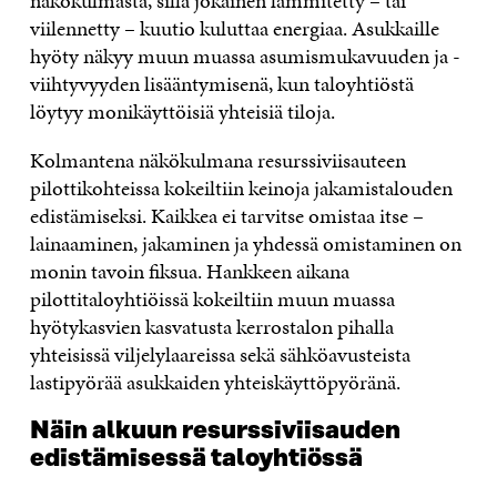
näkökulmasta, sillä jokainen lämmitetty – tai
viilennetty – kuutio kuluttaa energiaa. Asukkaille
hyöty näkyy muun muassa asumismukavuuden ja -
viihtyvyyden lisääntymisenä, kun taloyhtiöstä
löytyy monikäyttöisiä yhteisiä tiloja.
Kolmantena näkökulmana resurssiviisauteen
pilottikohteissa kokeiltiin keinoja jakamistalouden
edistämiseksi. Kaikkea ei tarvitse omistaa itse –
lainaaminen, jakaminen ja yhdessä omistaminen on
monin tavoin fiksua. Hankkeen aikana
pilottitaloyhtiöissä kokeiltiin muun muassa
hyötykasvien kasvatusta kerrostalon pihalla
yhteisissä viljelylaareissa sekä sähköavusteista
lastipyörää asukkaiden yhteiskäyttöpyöränä.
Näin alkuun resurssiviisauden
edistämisessä taloyhtiössä