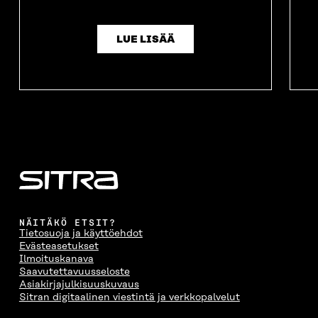
LUE LISÄÄ
NÄITÄKÖ ETSIT?
Tietosuoja ja käyttöehdot
Evästeasetukset
Ilmoituskanava
Saavutettavuusseloste
Asiakirjajulkisuuskuvaus
Sitran digitaalinen viestintä ja verkkopalvelut