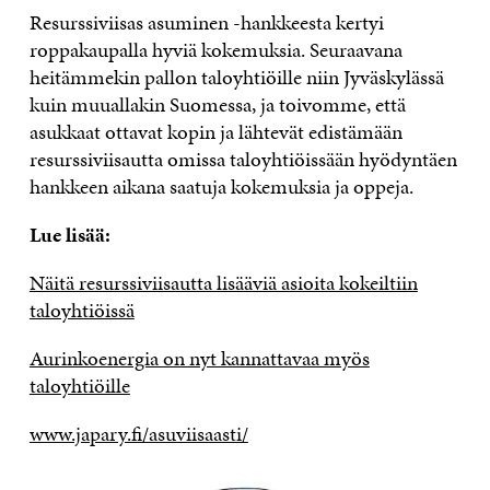
Resurssiviisas asuminen -hankkeesta kertyi
roppakaupalla hyviä kokemuksia. Seuraavana
heitämmekin pallon taloyhtiöille niin Jyväskylässä
kuin muuallakin Suomessa, ja toivomme, että
asukkaat ottavat kopin ja lähtevät edistämään
resurssiviisautta omissa taloyhtiöissään hyödyntäen
hankkeen aikana saatuja kokemuksia ja oppeja.
Lue lisää:
Näitä resurssiviisautta lisääviä asioita kokeiltiin
taloyhtiöissä
Aurinkoenergia on nyt kannattavaa myös
taloyhtiöille
www.japary.fi/asuviisaasti/