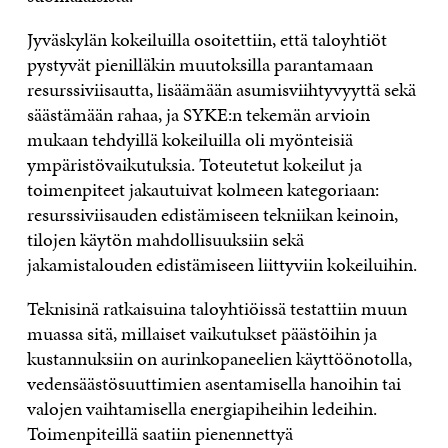
Jyväskylän kokeiluilla osoitettiin, että taloyhtiöt
pystyvät pienilläkin muutoksilla parantamaan
resurssiviisautta, lisäämään asumisviihtyvyyttä sekä
säästämään rahaa, ja SYKE:n tekemän arvioin
mukaan tehdyillä kokeiluilla oli myönteisiä
ympäristövaikutuksia. Toteutetut kokeilut ja
toimenpiteet jakautuivat kolmeen kategoriaan:
resurssiviisauden edistämiseen tekniikan keinoin,
tilojen käytön mahdollisuuksiin sekä
jakamistalouden edistämiseen liittyviin kokeiluihin.
Teknisinä ratkaisuina taloyhtiöissä testattiin muun
muassa sitä, millaiset vaikutukset päästöihin ja
kustannuksiin on aurinkopaneelien käyttöönotolla,
vedensäästösuuttimien asentamisella hanoihin tai
valojen vaihtamisella energiapiheihin ledeihin.
Toimenpiteillä saatiin pienennettyä