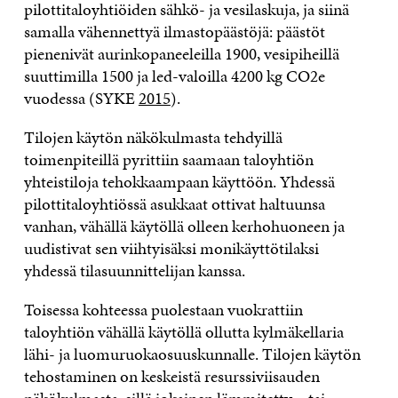
pilottitaloyhtiöiden sähkö- ja vesilaskuja, ja siinä
samalla vähennettyä ilmastopäästöjä: päästöt
pienenivät aurinkopaneeleilla 1900, vesipiheillä
suuttimilla 1500 ja led-valoilla 4200 kg CO2e
vuodessa (SYKE
2015
).
Tilojen käytön näkökulmasta tehdyillä
toimenpiteillä pyrittiin saamaan taloyhtiön
yhteistiloja tehokkaampaan käyttöön. Yhdessä
pilottitaloyhtiössä asukkaat ottivat haltuunsa
vanhan, vähällä käytöllä olleen kerhohuoneen ja
uudistivat sen viihtyisäksi monikäyttötilaksi
yhdessä tilasuunnittelijan kanssa.
Toisessa kohteessa puolestaan vuokrattiin
taloyhtiön vähällä käytöllä ollutta kylmäkellaria
lähi- ja luomuruokaosuuskunnalle. Tilojen käytön
tehostaminen on keskeistä resurssiviisauden