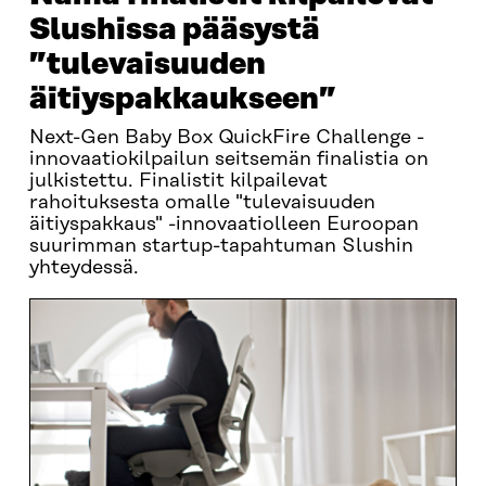
Slushissa pääsystä
”tulevaisuuden
äitiyspakkaukseen”
Next-Gen Baby Box QuickFire Challenge -
innovaatiokilpailun seitsemän finalistia on
julkistettu. Finalistit kilpailevat
rahoituksesta omalle "tulevaisuuden
äitiyspakkaus" -innovaatiolleen Euroopan
suurimman startup-tapahtuman Slushin
yhteydessä.