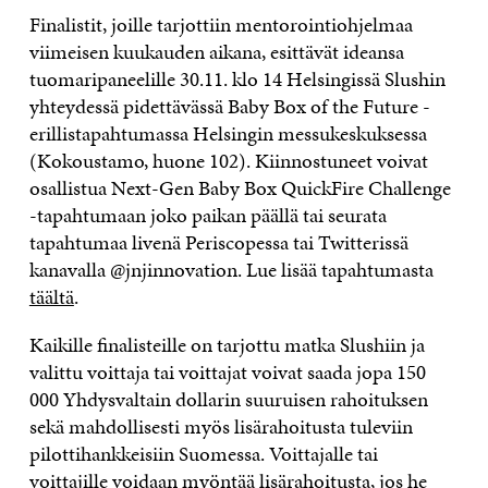
Finalistit, joille tarjottiin mentorointiohjelmaa
viimeisen kuukauden aikana, esittävät ideansa
tuomaripaneelille 30.11. klo 14 Helsingissä Slushin
yhteydessä pidettävässä Baby Box of the Future -
erillistapahtumassa Helsingin messukeskuksessa
(Kokoustamo, huone 102). Kiinnostuneet voivat
osallistua Next-Gen Baby Box QuickFire Challenge
-tapahtumaan joko paikan päällä tai seurata
tapahtumaa livenä Periscopessa tai Twitterissä
kanavalla @jnjinnovation. Lue lisää tapahtumasta
täältä
.
Kaikille finalisteille on tarjottu matka Slushiin ja
valittu voittaja tai voittajat voivat saada jopa 150
000 Yhdysvaltain dollarin suuruisen rahoituksen
sekä mahdollisesti myös lisärahoitusta tuleviin
pilottihankkeisiin Suomessa. Voittajalle tai
voittajille voidaan myöntää lisärahoitusta, jos he