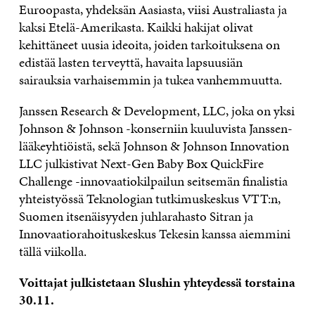
Euroopasta, yhdeksän Aasiasta, viisi Australiasta ja
kaksi Etelä-Amerikasta. Kaikki hakijat olivat
kehittäneet uusia ideoita, joiden tarkoituksena on
edistää lasten terveyttä, havaita lapsuusiän
sairauksia varhaisemmin ja tukea vanhemmuutta.
Janssen Research & Development, LLC, joka on yksi
Johnson & Johnson -konserniin kuuluvista Janssen-
lääkeyhtiöistä, sekä Johnson & Johnson Innovation
LLC julkistivat Next-Gen Baby Box QuickFire
Challenge -innovaatiokilpailun seitsemän finalistia
yhteistyössä Teknologian tutkimuskeskus VTT:n,
Suomen itsenäisyyden juhlarahasto Sitran ja
Innovaatiorahoituskeskus Tekesin kanssa aiemmini
tällä viikolla.
Voittajat julkistetaan Slushin yhteydessä torstaina
30.11.