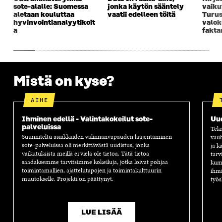
U
N
U
K
sote-alalle: Suomessa
jonka käytön sääntely
vaiku
N
A
N
U
aletaan kouluttaa
vaatii edelleen töitä
Turus
A
S
A
N
hyvinvointianalyytikoit
valok
S
S
S
A
a
fakta
S
A
S
S
A
A
S
A
Mistä on kyse?
AIHE
Ihminen edellä - Valintakokeilut sote-
Uu
palveluissa
Tekn
Suunniteltu asiakkaiden valinnanvapauden laajentaminen
vauh
sote-palveluissa oli merkittävästä uudistus, jonka
ja k
vaikutuksista meillä ei vielä ole tietoa. Tätä tietoa
tarv
saadaksemme tarvitsimme kokeiluja, jotka loivat pohjaa
kump
toimintamallien, ajattelutapojen ja toimintakulttuurin
ihmi
muutokselle. Projekti on päättynyt.
työs
LUE LISÄÄ