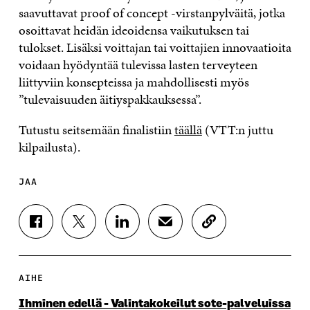
saavuttavat proof of concept -virstanpylväitä, jotka
osoittavat heidän ideoidensa vaikutuksen tai
tulokset. Lisäksi voittajan tai voittajien innovaatioita
voidaan hyödyntää tulevissa lasten terveyteen
liittyviin konsepteissa ja mahdollisesti myös
”tulevaisuuden äitiyspakkauksessa”.
Tutustu seitsemään finalistiin
täällä
(VTT:n juttu
kilpailusta).
JAA
J
J
J
J
K
A
A
A
A
O
A
A
A
A
P
F
T
L
S
I
A
W
I
Ä
O
AIHE
C
I
N
H
I
E
T
K
K
A
Ihminen edellä - Valintakokeilut sote-palveluissa