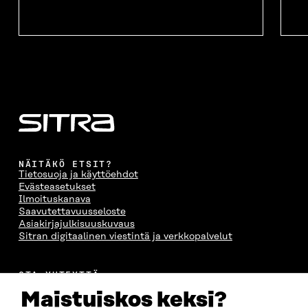
NÄITÄKÖ ETSIT?
Tietosuoja ja käyttöehdot
Evästeasetukset
Ilmoituskanava
Saavutettavuusseloste
Asiakirjajulkisuuskuvaus
Sitran digitaalinen viestintä ja verkkopalvelut
OTA YHTEYTTÄ
Suomen itsenäisyyden juhlarahasto Sitra
Maistuiskos keksi?
Itämerenkatu 11-13, PL 160,