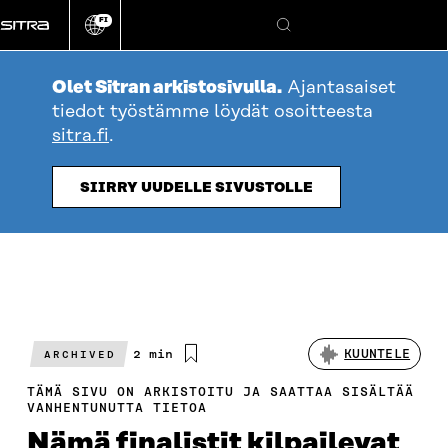
Siirry
FI
suoraan
Vaihda
Hae
sivuston
sisältöön
kieli
Olet Sitran arkistosivulla.
Ajantasaiset
tiedot työstämme löydät osoitteesta
sitra.fi
.
SIIRRY UUDELLE SIVUSTOLLE
Arvioitu
2 min
KUUNTELE
ARCHIVED
lukuaika
TÄMÄ SIVU ON ARKISTOITU JA SAATTAA SISÄLTÄÄ
VANHENTUNUTTA TIETOA
Nämä finalistit kilpailevat