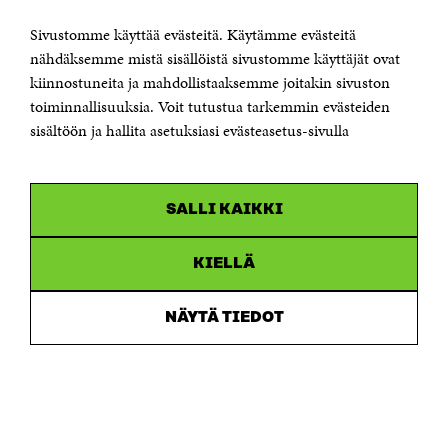
00181 Helsinki
Sivustomme käyttää evästeitä. Käytämme evästeitä
Puhelin +358 294 618 991
Sähköpostiosoite
nähdäksemme mistä sisällöistä sivustomme käyttäjät ovat
etunimi.sukunimi@sitra.fi tai sitra@sitra.fi
kiinnostuneita ja mahdollistaaksemme joitakin sivuston
toiminnallisuuksia. Voit tutustua tarkemmin evästeiden
Saapumisohjeet
sisältöön ja hallita asetuksiasi evästeasetus-sivulla
Y-tunnus 0202132-3
OLEMME NÄISSÄ SOMEISSA
SALLI KAIKKI
Facebook
Avautuu
uudessa
Linkedin
ikkunassa
KIELLÄ
Avautuu
uudessa
Youtube
ikkunassa
Avautuu
NÄYTÄ TIEDOT
uudessa
Instagram
ikkunassa
Avautuu
uudessa
ikkunassa