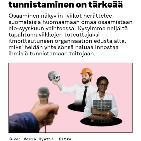
tunnistaminen on tärkeää
Osaaminen näkyviin -viikot herättelee
suomalaisia huomaamaan omaa osaamistaan
elo-syyskuun vaihteessa. Kysyimme neljältä
tapahtumaviikkojen toteuttajaksi
ilmoittautuneen organisaation edustajalta,
miksi heidän yhteisönsä haluaa innostaa
ihmisiä tunnistamaan taitojaan.
Kuva: Veera Hyytiä, Sitra.