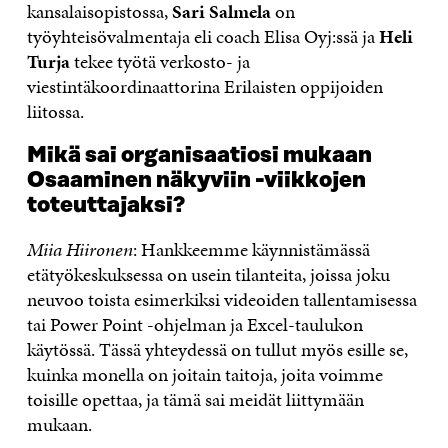
kansalaisopistossa,
Sari Salmela
on
työyhteisövalmentaja eli coach Elisa Oyj:ssä ja
Heli
Turja
tekee työtä verkosto- ja
viestintäkoordinaattorina Erilaisten oppijoiden
liitossa.
Mikä sai organisaatiosi mukaan
Osaaminen näkyviin -viikkojen
toteuttajaksi?
Miia Hiironen
: Hankkeemme käynnistämässä
etätyökeskuksessa on usein tilanteita, joissa joku
neuvoo toista esimerkiksi videoiden tallentamisessa
tai Power Point -ohjelman ja Excel-taulukon
käytössä. Tässä yhteydessä on tullut myös esille se,
kuinka monella on joitain taitoja, joita voimme
toisille opettaa, ja tämä sai meidät liittymään
mukaan.