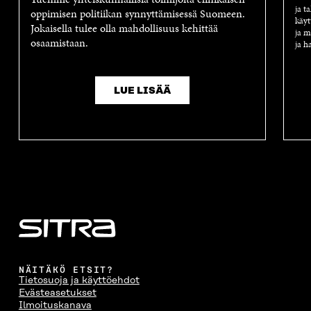
ja t
oppimisen politiikan synnyttämisessä Suomeen.
käyt
Jokaisella tulee olla mahdollisuus kehittää
ja m
osaamistaan.
ja h
LUE LISÄÄ
NÄITÄKÖ ETSIT?
Tietosuoja ja käyttöehdot
Evästeasetukset
Ilmoituskanava