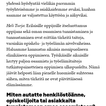
yhdessä hyödyntää vieläkin paremmin
työyhteisömme ja asiakkaidemme avuksi, kunhan
saamme ne valjastettua käyttöön ja näkyviksi.
Heli Turja
: Erilaisille oppijoille itseluottamus
oppijana sekä oman osaamisen tunnistaminen ja
tunnustaminen ovat erittäin tärkeitä taitoja,
varsinkin opiskelu- ja työelämän nivelvaiheissa.
Haluamme kannustaa aikuisia monipuoliseen
elinikäiseen oppimiseen. Työikäisille aikuisille
kertyy paljon osaamista ja työelämätaitoja
tutkintopainotteisen oppimisen ulkopuolelta. Nämä
jäävät helposti liian pienelle huomiolle suhteessa
siihen, miten tärkeitä ne ovat päivittäisessä
elämässämme.
Miten autatte henkilöstöänne,
opiskelijoita tai asiakkaita