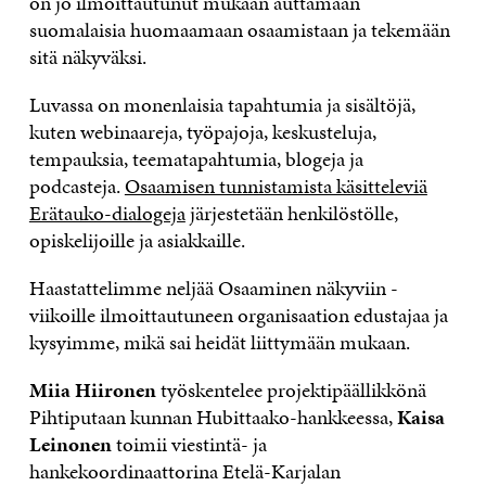
on jo ilmoittautunut mukaan auttamaan
suomalaisia huomaamaan osaamistaan ja tekemään
sitä näkyväksi.
Luvassa on monenlaisia tapahtumia ja sisältöjä,
kuten webinaareja, työpajoja, keskusteluja,
tempauksia, teematapahtumia, blogeja ja
podcasteja.
Osaamisen tunnistamista käsitteleviä
Erätauko-dialogeja
järjestetään henkilöstölle,
opiskelijoille ja asiakkaille.
Haastattelimme neljää Osaaminen näkyviin -
viikoille ilmoittautuneen organisaation edustajaa ja
kysyimme, mikä sai heidät liittymään mukaan.
Miia Hiironen
työskentelee projektipäällikkönä
Pihtiputaan kunnan Hubittaako-hankkeessa,
Kaisa
Leinonen
toimii viestintä- ja
hankekoordinaattorina Etelä-Karjalan