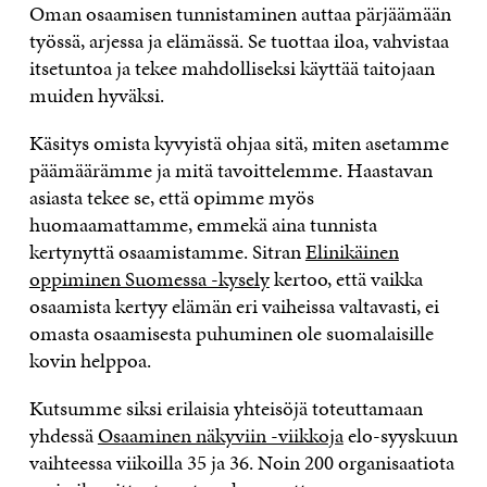
Oman osaamisen tunnistaminen auttaa pärjäämään
työssä, arjessa ja elämässä. Se tuottaa iloa, vahvistaa
itsetuntoa ja tekee mahdolliseksi käyttää taitojaan
muiden hyväksi.
Käsitys omista kyvyistä ohjaa sitä, miten asetamme
päämäärämme ja mitä tavoittelemme. Haastavan
asiasta tekee se, että opimme myös
huomaamattamme, emmekä aina tunnista
kertynyttä osaamistamme. Sitran
Elinikäinen
oppiminen Suomessa -kysely
kertoo, että vaikka
osaamista kertyy elämän eri vaiheissa valtavasti, ei
omasta osaamisesta puhuminen ole suomalaisille
kovin helppoa.
Kutsumme siksi erilaisia yhteisöjä toteuttamaan
yhdessä
Osaaminen näkyviin -viikkoja
elo-syyskuun
vaihteessa viikoilla 35 ja 36. Noin 200 organisaatiota