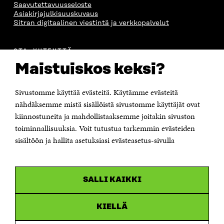
Saavutettavuusseloste
Asiakirjajulkisuuskuvaus
Sitran digitaalinen viestintä ja verkkopalvelut
OTA YHTEYTTÄ
Suomen itsenäisyyden juhlarahasto Sitra
Maistuiskos keksi?
Itämerenkatu 11-13, PL 160,
00181 Helsinki
Sivustomme käyttää evästeitä. Käytämme evästeitä
Puhelin +358 294 618 991
Sähköpostiosoite
nähdäksemme mistä sisällöistä sivustomme käyttäjät ovat
etunimi.sukunimi@sitra.fi tai sitra@sitra.fi
kiinnostuneita ja mahdollistaaksemme joitakin sivuston
Saapumisohjeet
toiminnallisuuksia. Voit tutustua tarkemmin evästeiden
sisältöön ja hallita asetuksiasi evästeasetus-sivulla
Y-tunnus 0202132-3
OLEMME NÄISSÄ SOMEISSA
SALLI KAIKKI
Facebook
Avautuu
uudessa
Linkedin
ikkunassa
KIELLÄ
Avautuu
uudessa