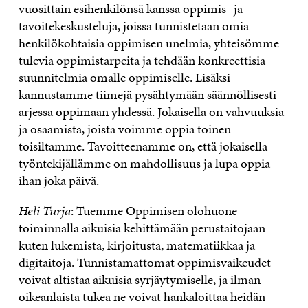
vuosittain esihenkilönsä kanssa oppimis- ja
tavoitekeskusteluja, joissa tunnistetaan omia
henkilökohtaisia oppimisen unelmia, yhteisömme
tulevia oppimistarpeita ja tehdään konkreettisia
suunnitelmia omalle oppimiselle. Lisäksi
kannustamme tiimejä pysähtymään säännöllisesti
arjessa oppimaan yhdessä. Jokaisella on vahvuuksia
ja osaamista, joista voimme oppia toinen
toisiltamme. Tavoitteenamme on, että jokaisella
työntekijällämme on mahdollisuus ja lupa oppia
ihan joka päivä.
Heli Turja
: Tuemme Oppimisen olohuone -
toiminnalla aikuisia kehittämään perustaitojaan
kuten lukemista, kirjoitusta, matematiikkaa ja
digitaitoja. Tunnistamattomat oppimisvaikeudet
voivat altistaa aikuisia syrjäytymiselle, ja ilman
oikeanlaista tukea ne voivat hankaloittaa heidän