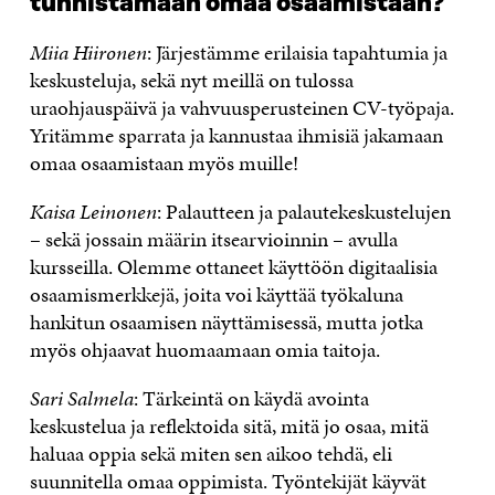
tunnistamaan omaa osaamistaan?
Miia Hiironen
: Järjestämme erilaisia tapahtumia ja
keskusteluja, sekä nyt meillä on tulossa
uraohjauspäivä ja vahvuusperusteinen CV-työpaja.
Yritämme sparrata ja kannustaa ihmisiä jakamaan
omaa osaamistaan myös muille!
Kaisa Leinonen
: Palautteen ja palautekeskustelujen
– sekä jossain määrin itsearvioinnin – avulla
kursseilla. Olemme ottaneet käyttöön digitaalisia
osaamismerkkejä, joita voi käyttää työkaluna
hankitun osaamisen näyttämisessä, mutta jotka
myös ohjaavat huomaamaan omia taitoja.
Sari Salmela
: Tärkeintä on käydä avointa
keskustelua ja reflektoida sitä, mitä jo osaa, mitä
haluaa oppia sekä miten sen aikoo tehdä, eli
suunnitella omaa oppimista. Työntekijät käyvät