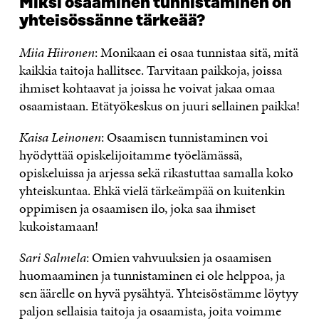
Miksi osaaminen tunnistaminen on
yhteisössänne tärkeää?
Miia Hiironen
: Monikaan ei osaa tunnistaa sitä, mitä
kaikkia taitoja hallitsee. Tarvitaan paikkoja, joissa
ihmiset kohtaavat ja joissa he voivat jakaa omaa
osaamistaan. Etätyökeskus on juuri sellainen paikka!
Kaisa Leinonen
: Osaamisen tunnistaminen voi
hyödyttää opiskelijoitamme työelämässä,
opiskeluissa ja arjessa sekä rikastuttaa samalla koko
yhteiskuntaa. Ehkä vielä tärkeämpää on kuitenkin
oppimisen ja osaamisen ilo, joka saa ihmiset
kukoistamaan!
Sari Salmela
: Omien vahvuuksien ja osaamisen
huomaaminen ja tunnistaminen ei ole helppoa, ja
sen äärelle on hyvä pysähtyä. Yhteisöstämme löytyy
paljon sellaisia taitoja ja osaamista, joita voimme