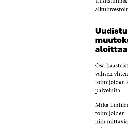
Uudistumisen
alkuinvestoin
Uudistum
muutoks
aloittaa
Osa haasteist
välisen yhte
toimijoiden k
palveluita.
Mika Lintilä
toimijoiden 
niin mittavi