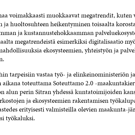
aa voimakkaasti muokkaavat megatrendit, kuten 
 ja huoltosuhteen heikentyminen toisaalta korosta
mman ja kustannustehokkaamman palveluekosyst
saalta megatrendeistä esimerkiksi digitalisaatio my
mahdollisuuksia ekosysteemien, yhteistyön ja palve
n.
in tarpeisiin vastaa työ- ja elinkeinoministeriön ja
aikana toteuttama Soteuttamo 2.0 -maakuntakier
n alun perin Sitran yhdessä kuntatoimijoiden kan
rkostojen ja ekosysteemien rakentamisen työkalupa
astedes erityisesti valmisteilla olevien maakunta-jär
si työkaluksi.