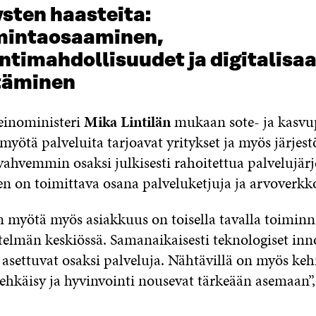
sten haasteita:
imintaosaaminen,
ntimahdollisuudet ja digitalisa
täminen
keinoministeri
Mika Lintilän
mukaan sote- ja kasvu
yötä palveluita tarjoavat yritykset ja myös järjest
 vahvemmin osaksi julkisesti rahoitettua palvelujär
en on toimittava osana palveluketjuja ja arvoverkko
 myötä myös asiakkuus on toisella tavalla toiminn
telmän keskiössä. Samanaikaisesti teknologiset inn
 asettuvat osaksi palveluja. Nähtävillä on myös keh
ehkäisy ja hyvinvointi nousevat tärkeään asemaan”,