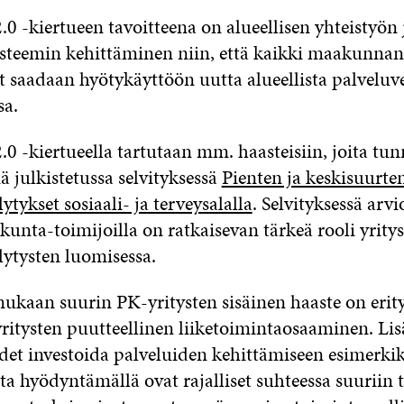
0 -kiertueen tavoitteena on alueellisen yhteistyön 
steemin kehittäminen niin, että kaikki maakunna
t saadaan hyötykäyttöön uutta alueellista palvelu
sa.
0 -kiertueella tartutaan mm. haasteisiin, joita tunn
 julkistetussa selvityksessä
Pienten ja keskisuurten
ytykset sosiaali- ja terveysalalla
. Selvityksessä arvio
kunta-toimijoilla on ratkaisevan tärkeä rooli yrity
lytysten luomisessa.
ukaan suurin PK-yritysten sisäinen haaste on erity
ritysten puutteellinen liiketoimintaosaaminen. Lisä
et investoida palveluiden kehittämiseen esimerkik
ota hyödyntämällä ovat rajalliset suhteessa suuriin 