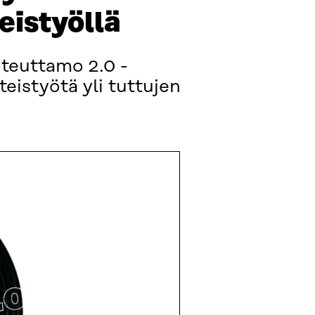
teistyöllä
oteuttamo 2.0 -
eistyötä yli tuttujen