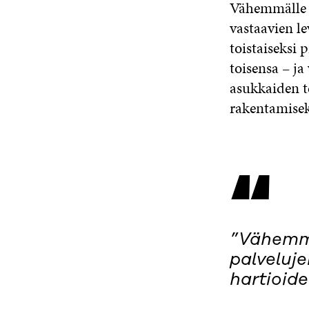
Vähemmälle h
vastaavien le
toistaiseksi 
toisensa – ja
asukkaiden t
rakentamisek
“
”Vähemmä
palveluje
hartioide