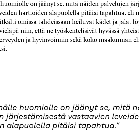
uomiolle on jäänyt se, mitä näiden palvelujen jär
veiden hartioiden alapuolella pitäisi tapahtua, eli 
pitkälti omissa tahdeissaan heiluvat kädet ja jalat l
 vieläpä niin, että ne työskentelisivät hyvässä yhtei
erveyden ja hyvinvoinnin sekä koko maakunnan e
si.
lle huomiolle on jäänyt se, mitä n
n järjestämisestä vastaavien leveid
n alapuolella pitäisi tapahtua.”