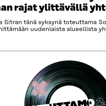
an rajat ylittävällä yh
ja Sitran tänä syksynä toteuttama S
hittämään uudenlaista alueellista yht