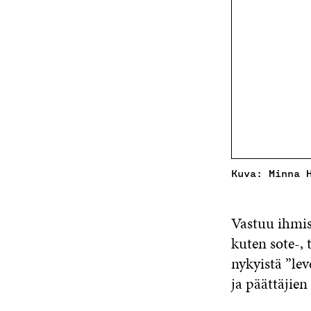
Kuva: Minna 
Vastuu ihmist
kuten sote-, 
nykyistä ”lev
ja päättäjie