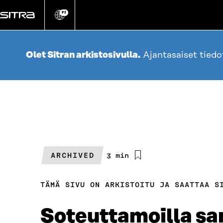
Siirry
suoraan
FI
Vaihda
sivuston
sisältöön
kieli
Olet Sitran arkistosivulla.
Ajantasaiset tied
ARCHIVED
Arvioitu
3 min
lukuaika
TÄMÄ SIVU ON ARKISTOITU JA SAATTAA S
Soteuttamoilla san