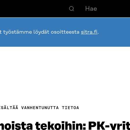
ot työstämme löydät osoitteesta
sitra.fi
.
ISÄLTÄÄ VANHENTUNUTTA TIETOA
oista tekoihin: PK-yri