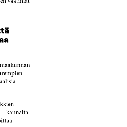
ien vaatimat
ttä
aa
 ja maakunnan
uurempien
aalisia
ikkien
 – kannalta
ittaa