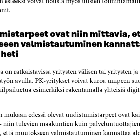
 esteeksi voivat nousta myös uusien toimintamall
nit.
istarpeet ovat niin mittavia, e
een valmistautuminen kannatt
 heti
a on ratkaistavissa yritysten välisen tai yritysten
istyön avulla. PK-yritykset voivat kuroa umpeen s
ilpailuetua esimerkiksi rakentamalla yhteisiä digit
n mukaan edessä olevat uudistumistarpeet ovat ka
– niin tulevien maakuntien kuin palveluntuottajien
a, että muutokseen valmistautuminen kannattaa alo