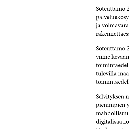
Soteuttamo 2.
palveluekosy
ja voimavara
rakennettaes
Soteuttamo 2.
viime keväänä
toimintaedell
tulevilla maa
toimintaedel
Selvityksen m
pienimpien y
mahdollisuud
digitalisaati