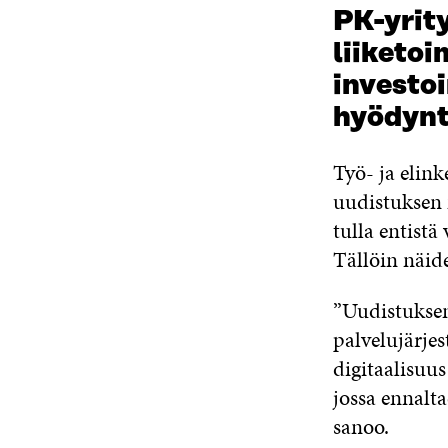
PK-yrity
liiketo
investoi
hyödyn
Työ- ja elin
uudistuksen m
tulla entistä
Tällöin näid
”Uudistuksen
palvelujärjes
digitaalisuus
jossa ennalta
sanoo.