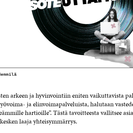
Hemmilä
en arkeen ja hyvinvointiin eniten vaikuttavista pal
työvoima- ja elinvoimapalveluista, halutaan vastede
eämmille hartioille”. Tästä tavoitteesta vallitsee as
n kesken laaja yhteisymmärrys.