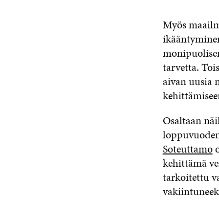
Myös maailm
ikääntyminen
monipuolise
tarvetta. Toi
aivan uusia 
kehittämisee
Osaltaan näih
loppuvuoden 
Soteuttamo
o
kehittämä ve
tarkoitettu v
vakiintuneek