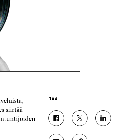
veluista,
JAA
s siirtää
iantuntijoiden
J
J
J
A
A
A
A
A
A
F
T
L