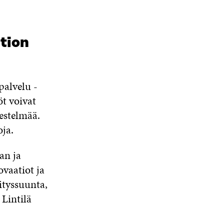
ation
palvelu -
öt voivat
jestelmää.
ja.
an ja
ovaatiot ja
ityssuunta,
 Lintilä