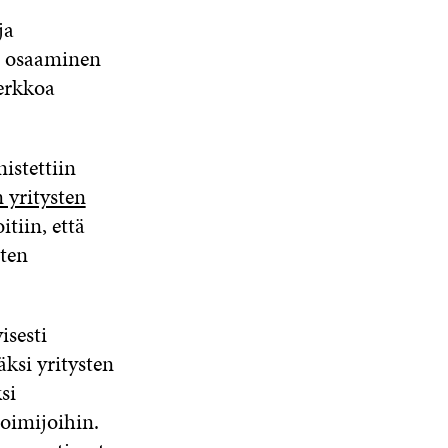
ja
n osaaminen
verkkoa
istettiin
 yritysten
itiin, että
sten
isesti
ksi yritysten
si
toimijoihin.