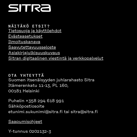
NÄITÄKÖ ETSIT?
Tietosuoja ja käyttöehdot
Evästeasetukset
Ilmoituskanava
Saavutettavuusseloste
Asiakirjajulkisuuskuvaus
Sitran digitaalinen viestintä ja verkkopalvelut
OTA YHTEYTTÄ
Suomen itsenäisyyden juhlarahasto Sitra
Itämerenkatu 11-13, PL 160,
00181 Helsinki
Puhelin +358 294 618 991
Sähköpostiosoite
etunimi.sukunimi@sitra.fi tai sitra@sitra.fi
Saapumisohjeet
Y-tunnus 0202132-3