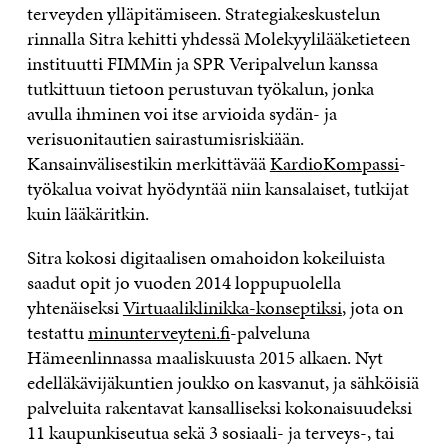
terveyden ylläpitämiseen. Strategiakeskustelun
rinnalla Sitra kehitti yhdessä Molekyylilääketieteen
instituutti FIMMin ja SPR Veripalvelun kanssa
tutkittuun tietoon perustuvan työkalun, jonka
avulla ihminen voi itse arvioida sydän- ja
verisuonitautien sairastumisriskiään.
Kansainvälisestikin merkittävää
KardioKompassi
-
työkalua voivat hyödyntää niin kansalaiset, tutkijat
kuin lääkäritkin.
Sitra kokosi digitaalisen omahoidon kokeiluista
saadut opit jo vuoden 2014 loppupuolella
yhtenäiseksi
Virtuaaliklinikka-konseptiksi
, jota on
testattu
minunterveyteni.fi
-palveluna
Hämeenlinnassa maaliskuusta 2015 alkaen. Nyt
edelläkävijäkuntien joukko on kasvanut, ja sähköisiä
palveluita rakentavat kansalliseksi kokonaisuudeksi
11 kaupunkiseutua sekä 3 sosiaali- ja terveys-, tai