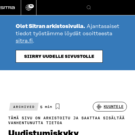
Siirry
FI
suoraan
Vaihda
Hae
sivuston
sisältöön
kieli
Olet Sitran arkistosivulla.
Ajantasaiset
tiedot työstämme löydät osoitteesta
sitra.fi
.
SIIRRY UUDELLE SIVUSTOLLE
Arvioitu
5 min
KUUNTELE
ARCHIVED
lukuaika
TÄMÄ SIVU ON ARKISTOITU JA SAATTAA SISÄLTÄÄ
VANHENTUNUTTA TIETOA
Uudistumiskyky