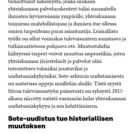
tarkoittanut näkemystä, jonka mukaan
yhteiskunnan palvelurakenteet tulisi suunnitella
ihmisten hyvinvoinnin ympärille, yhteiskunnan
toimiessa mahdollistajana ja ihmisen itse ollessa
omien tarpeidensa paras asiantuntija. Leimallista
työlle on ollut voimakas tulevaisuuteen suuntaava ja
tutkimustietoon pohjaava ote. Muutostahdin
kiihtyessä tarpeet voivat muuttua nopeastikin, joten
yhteiskunnan järjestelmät ja palvelut olisi
toteutettava valmiiksi joustaviksi ja
uudistumiskykyisiksi. Sote-sektorin uudistamisesta
on saatavissa oppeja muillekin aloille. Tästä syystä
Sitran tulevaisuustyön painotusta on syksystä 2015
alkaen siirretty entistä enemmän koko yhteiskunnan
uudistumiskykyyn ja sen kehittämiseen.
Sote-uudistus tuo historiallisen
muutoksen