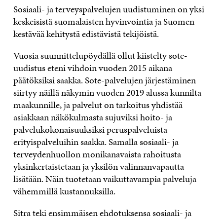
Sosiaali- ja terveyspalvelujen uudistuminen on yksi
keskeisistä suomalaisten hyvinvointia ja Suomen
kestävää kehitystä edistävistä tekijöistä.
Vuosia suunnittelupöydällä ollut kiistelty sote-
uudistus eteni vihdoin vuoden 2015 aikana
päätöksiksi saakka. Sote-palvelujen järjestäminen
siirtyy näillä näkymin vuoden 2019 alussa kunnilta
maakunnille, ja palvelut on tarkoitus yhdistää
asiakkaan näkökulmasta sujuviksi hoito- ja
palvelukokonaisuuksiksi peruspalveluista
erityispalveluihin saakka. Samalla sosiaali- ja
terveydenhuollon monikanavaista rahoitusta
yksinkertaistetaan ja yksilön valinnanvapautta
lisätään. Näin tuotetaan vaikuttavampia palveluja
vähemmillä kustannuksilla.
Sitra teki ensimmäisen ehdotuksensa sosiaali- ja