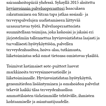
sairaanhoitopiiriä yhdessä. Syksyllä 2015 aloitettu
hyvinvoinnin palveluoperaattori
Isaacuksen
rakentaminen on Sitran tapa jatkaa sosiaali- ja
terveyspalvelujen uudistamiseen liittyvää
uraauurtavaa työtä. Palveluoperaattorista
suunnitellaan toimijaa, joka kokoaisi ja jakaisi eri
järjestelmiin tallennettua hyvinvointidataa laajasti ja
turvallisesti hyötykäyttöön, palvellen
terveydenhuoltoa, hoiva-alaa, tutkimusta,
liiketoimintaa sekä omat tietonsa omistavaa yksilöä.
Toimivat kotimaiset sote-puitteet luovat
markkinoita terveysinnovaatioille ja
liiketoiminnalle. Hyvinvointidatan hyötykäyttö,
genomitiedon lisääntyminen ja omahoidon palvelut
tekevät kaikki tilaa terveydenhuollon
ammattilaisten tärkeimmälle tehtävälle, ihmisten
kohtaamiselle ja asiantuntijuudelle.