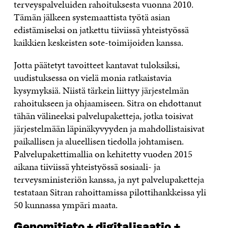
terveyspalveluiden rahoituksesta vuonna 2010.
Tämän jälkeen systemaattista työtä asian
edistämiseksi on jatkettu tiiviissä yhteistyössä
kaikkien keskeisten sote-toimijoiden kanssa.
Jotta päätetyt tavoitteet kantavat tuloksiksi,
uudistuksessa on vielä monia ratkaistavia
kysymyksiä. Niistä tärkein liittyy järjestelmän
rahoitukseen ja ohjaamiseen. Sitra on ehdottanut
tähän välineeksi palvelupaketteja, jotka toisivat
järjestelmään läpinäkyvyyden ja mahdollistaisivat
paikallisen ja alueellisen tiedolla johtamisen.
Palvelupakettimallia on kehitetty vuoden 2015
aikana tiiviissä yhteistyössä sosiaali- ja
terveysministeriön kanssa, ja nyt palvelupaketteja
testataan Sitran rahoittamissa pilottihankkeissa yli
50 kunnassa ympäri maata.
Genomitieto + digitalisaatio
+