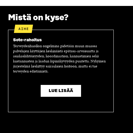
A
A
S
A
Mistä on kyse?
AIHE
Sote-rahoitus
Terveydenhuollon ongelmina pidetään muun muassa
palvelujen käyttäjien keskinäistä epätasa-arvoisuutta ja
asiakaslähtöisyyden, koordinaation, kannustimien sekä
kustannusten ja laadun läpinäkyvyyden puutetta. Nykyinen
järjestelmä keskittyy sairauksien hoitoon, mutta ei tue
terveyden edistämistä.
LUE LISÄÄ