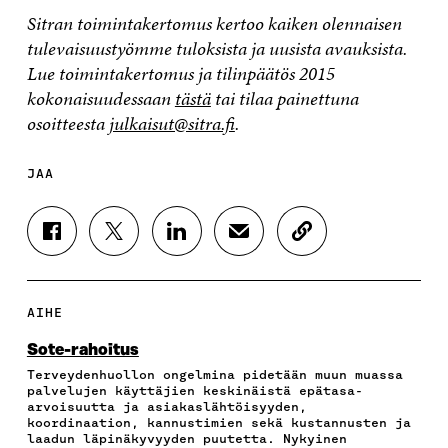
Sitran toimintakertomus
kertoo kaiken olennaisen
tulevaisuustyömme tuloksista ja uusista avauksista.
Lue toimintakertomus ja tilinpäätös 2015
kokonaisuudessaan
tästä
tai tilaa painettuna
osoitteesta
julkaisut@sitra.fi
.
JAA
J
J
J
J
K
A
A
A
A
O
A
A
A
A
P
F
T
L
S
I
A
W
I
Ä
O
AIHE
C
I
N
H
I
E
T
K
K
A
Sote-rahoitus
B
T
E
Ö
R
Terveydenhuollon ongelmina pidetään muun muassa
O
E
D
P
T
palvelujen käyttäjien keskinäistä epätasa-
O
R
I
O
I
arvoisuutta ja asiakaslähtöisyyden,
K
I
N
S
K
koordinaation, kannustimien sekä kustannusten ja
I
S
I
T
K
laadun läpinäkyvyyden puutetta. Nykyinen