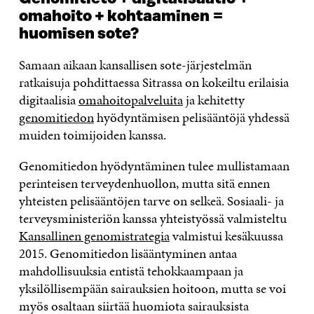
omahoito + kohtaaminen
=
huomisen sote?
Samaan aikaan kansallisen sote-järjestelmän
ratkaisuja pohdittaessa Sitrassa on kokeiltu erilaisia
digitaalisia
omahoitopalveluita
ja kehitetty
genomitiedon
hyödyntämisen pelisääntöjä yhdessä
muiden toimijoiden kanssa.
Genomitiedon hyödyntäminen tulee mullistamaan
perinteisen terveydenhuollon, mutta sitä ennen
yhteisten pelisääntöjen tarve on selkeä. Sosiaali- ja
terveysministeriön kanssa yhteistyössä valmisteltu
Kansallinen genomistrategia
valmistui kesäkuussa
2015. Genomitiedon lisääntyminen antaa
mahdollisuuksia entistä tehokkaampaan ja
yksilöllisempään sairauksien hoitoon, mutta se voi
myös osaltaan siirtää huomiota sairauksista