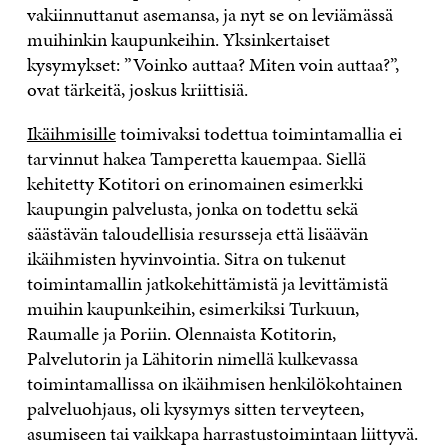
vakiinnuttanut asemansa, ja nyt se on leviämässä
muihinkin kaupunkeihin. Yksinkertaiset
kysymykset: ”Voinko auttaa? Miten voin auttaa?”,
ovat tärkeitä, joskus kriittisiä.
Ikäihmisille
toimivaksi todettua toimintamallia ei
tarvinnut hakea Tamperetta kauempaa. Siellä
kehitetty Kotitori on erinomainen esimerkki
kaupungin palvelusta, jonka on todettu sekä
säästävän taloudellisia resursseja että lisäävän
ikäihmisten hyvinvointia. Sitra on tukenut
toimintamallin jatkokehittämistä ja levittämistä
muihin kaupunkeihin, esimerkiksi Turkuun,
Raumalle ja Poriin. Olennaista Kotitorin,
Palvelutorin ja Lähitorin nimellä kulkevassa
toimintamallissa on ikäihmisen henkilökohtainen
palveluohjaus, oli kysymys sitten terveyteen,
asumiseen tai vaikkapa harrastustoimintaan liittyvä.