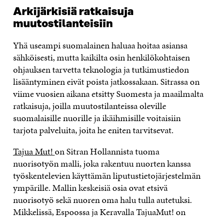
Arkijärkisiä ratkaisuja
muutostilanteisiin
Yhä useampi suomalainen haluaa hoitaa asiansa
sähköisesti, mutta kaikilta osin henkilökohtaisen
ohjauksen tarvetta teknologia ja tutkimustiedon
lisääntyminen eivät poista jatkossakaan. Sitrassa on
viime vuosien aikana etsitty Suomesta ja maailmalta
ratkaisuja, joilla muutostilanteissa oleville
suomalaisille nuorille ja ikäihmisille voitaisiin
tarjota palveluita, joita he eniten tarvitsevat.
Tajua Mut!
on Sitran Hollannista tuoma
nuorisotyön malli, joka rakentuu nuorten kanssa
työskentelevien käyttämän liputustietojärjestelmän
ympärille. Mallin keskeisiä osia ovat etsivä
nuorisotyö sekä nuoren oma halu tulla autetuksi.
Mikkelissä, Espoossa ja Keravalla TajuaMut! on