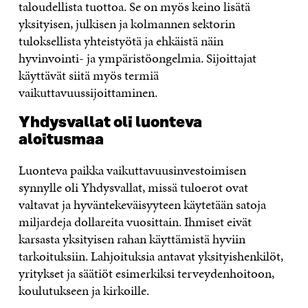
taloudellista tuottoa. Se on myös keino lisätä
yksityisen, julkisen ja kolmannen sektorin
tuloksellista yhteistyötä ja ehkäistä näin
hyvinvointi- ja ympäristöongelmia. Sijoittajat
käyttävät siitä myös termiä
vaikuttavuussijoittaminen.
Yhdysvallat oli luonteva
aloitusmaa
Luonteva paikka vaikuttavuusinvestoimisen
synnylle oli Yhdysvallat, missä tuloerot ovat
valtavat ja hyväntekeväisyyteen käytetään satoja
miljardeja dollareita vuosittain. Ihmiset eivät
karsasta yksityisen rahan käyttämistä hyviin
tarkoituksiin. Lahjoituksia antavat yksityishenkilöt,
yritykset ja säätiöt esimerkiksi terveydenhoitoon,
koulutukseen ja kirkoille.