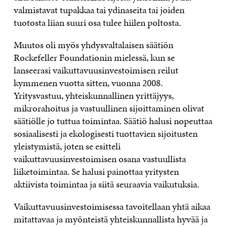
valmistavat tupakkaa tai ydinaseita tai joiden
tuotosta liian suuri osa tulee hiilen poltosta.
Muutos oli myös yhdysvaltalaisen säätiön
Rockefeller Foundationin mielessä, kun se
lanseerasi vaikuttavuusinvestoimisen reilut
kymmenen vuotta sitten, vuonna 2008.
Yritysvastuu, yhteiskunnallinen yrittäjyys,
mikrorahoitus ja vastuullinen sijoittaminen olivat
säätiölle jo tuttua toimintaa. Säätiö halusi nopeuttaa
sosiaalisesti ja ekologisesti tuottavien sijoitusten
yleistymistä, joten se esitteli
vaikuttavuusinvestoimisen osana vastuullista
liiketoimintaa. Se halusi painottaa yritysten
aktiivista toimintaa ja siitä seuraavia vaikutuksia.
Vaikuttavuusinvestoimisessa tavoitellaan yhtä aikaa
mitattavaa ja myönteistä yhteiskunnallista hyvää ja