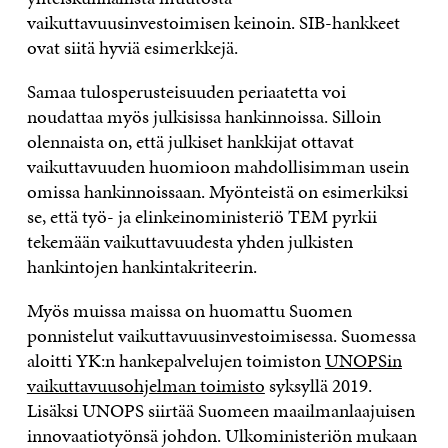
vaikuttavuusinvestoimisen keinoin. SIB-hankkeet
ovat siitä hyviä esimerkkejä.
Samaa tulosperusteisuuden periaatetta voi
noudattaa myös julkisissa hankinnoissa. Silloin
olennaista on, että julkiset hankkijat ottavat
vaikuttavuuden huomioon mahdollisimman usein
omissa hankinnoissaan. Myönteistä on esimerkiksi
se, että työ- ja elinkeinoministeriö TEM pyrkii
tekemään vaikuttavuudesta yhden julkisten
hankintojen hankintakriteerin.
Myös muissa maissa on huomattu Suomen
ponnistelut vaikuttavuusinvestoimisessa. Suomessa
aloitti YK:n hankepalvelujen toimiston
UNOPSin
vaikuttavuusohjelman toimisto
syksyllä 2019.
Lisäksi UNOPS siirtää Suomeen maailmanlaajuisen
innovaatiotyönsä johdon. Ulkoministeriön mukaan