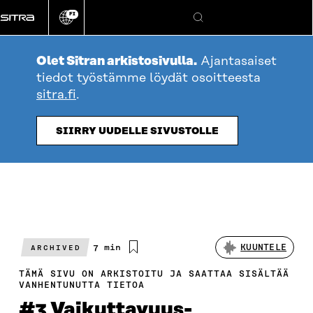
Siirry
FI
suoraan
Vaihda
Hae
sivuston
sisältöön
kieli
Olet Sitran arkistosivulla.
Ajantasaiset
tiedot työstämme löydät osoitteesta
sitra.fi
.
SIIRRY UUDELLE SIVUSTOLLE
Arvioitu
7 min
KUUNTELE
ARCHIVED
lukuaika
TÄMÄ SIVU ON ARKISTOITU JA SAATTAA SISÄLTÄÄ
VANHENTUNUTTA TIETOA
#3 Vaikuttavuus­