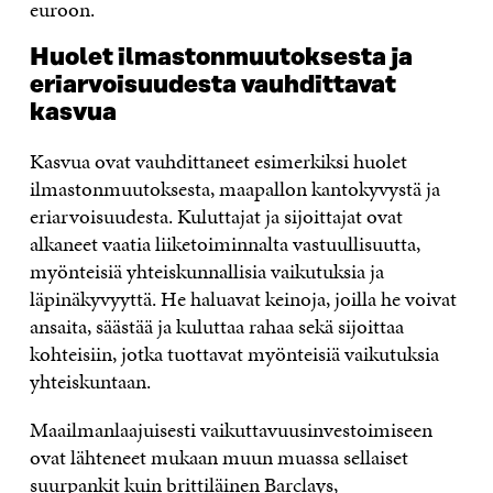
euroon.
Huolet ilmastonmuutoksesta ja
eriarvoisuudesta vauhdittavat
kasvua
Kasvua ovat vauhdittaneet esimerkiksi huolet
ilmastonmuutoksesta, maapallon kantokyvystä ja
eriarvoisuudesta. Kuluttajat ja sijoittajat ovat
alkaneet vaatia liiketoiminnalta vastuullisuutta,
myönteisiä yhteiskunnallisia vaikutuksia ja
läpinäkyvyyttä. He haluavat keinoja, joilla he voivat
ansaita, säästää ja kuluttaa rahaa sekä sijoittaa
kohteisiin, jotka tuottavat myönteisiä vaikutuksia
yhteiskuntaan.
Maailmanlaajuisesti vaikuttavuusinvestoimiseen
ovat lähteneet mukaan muun muassa sellaiset
suurpankit kuin brittiläinen Barclays,