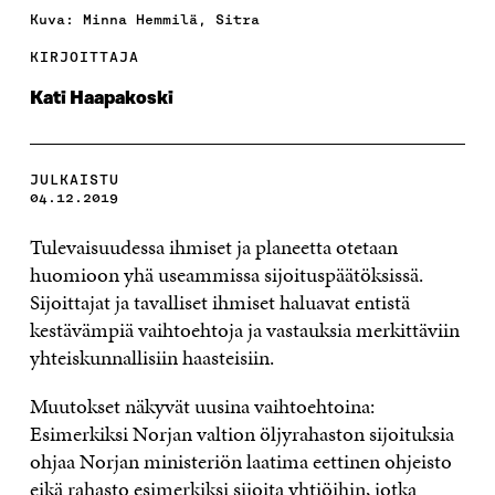
Kuva: Minna Hemmilä, Sitra
KIRJOITTAJA
Kati Haapakoski
JULKAISTU
04.12.2019
Tulevaisuudessa ihmiset ja planeetta otetaan
huomioon yhä useammissa sijoituspäätöksissä.
Sijoittajat ja tavalliset ihmiset haluavat entistä
kestävämpiä vaihtoehtoja ja vastauksia merkittäviin
yhteiskunnallisiin haasteisiin.
Muutokset näkyvät uusina vaihtoehtoina:
Esimerkiksi Norjan valtion öljyrahaston sijoituksia
ohjaa Norjan ministeriön laatima eettinen ohjeisto
eikä rahasto esimerkiksi sijoita yhtiöihin, jotka