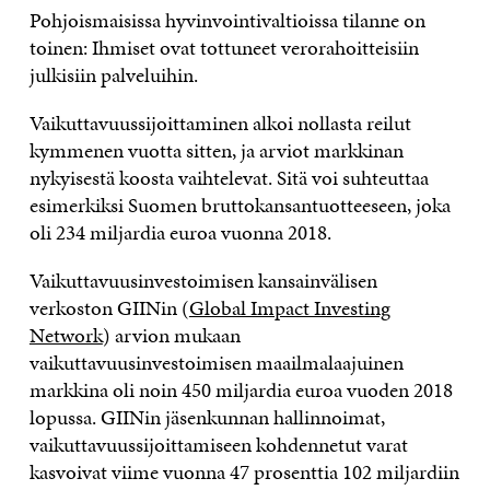
Pohjoismaisissa hyvinvointivaltioissa tilanne on
toinen: Ihmiset ovat tottuneet verorahoitteisiin
julkisiin palveluihin.
Vaikuttavuussijoittaminen alkoi nollasta reilut
kymmenen vuotta sitten, ja arviot markkinan
nykyisestä koosta vaihtelevat. Sitä voi suhteuttaa
esimerkiksi Suomen bruttokansantuotteeseen, joka
oli 234 miljardia euroa vuonna 2018.
Vaikuttavuusinvestoimisen kansainvälisen
verkoston GIINin (
Global Impact Investing
Network
) arvion mukaan
vaikuttavuusinvestoimisen maailmalaajuinen
markkina oli noin 450 miljardia euroa vuoden 2018
lopussa. GIINin jäsenkunnan hallinnoimat,
vaikuttavuussijoittamiseen kohdennetut varat
kasvoivat viime vuonna 47 prosenttia 102 miljardiin