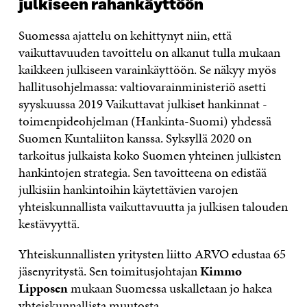
julkiseen rahankäyttöön
Suomessa ajattelu on kehittynyt niin, että
vaikuttavuuden tavoittelu on alkanut tulla mukaan
kaikkeen julkiseen varainkäyttöön. Se näkyy myös
hallitusohjelmassa: valtiovarainministeriö asetti
syyskuussa 2019 Vaikuttavat julkiset hankinnat -
toimenpideohjelman (Hankinta-Suomi) yhdessä
Suomen Kuntaliiton kanssa. Syksyllä 2020 on
tarkoitus julkaista koko Suomen yhteinen julkisten
hankintojen strategia. Sen tavoitteena on edistää
julkisiin hankintoihin käytettävien varojen
yhteiskunnallista vaikuttavuutta ja julkisen talouden
kestävyyttä.
Yhteiskunnallisten yritysten liitto ARVO edustaa 65
jäsenyritystä. Sen toimitusjohtajan
Kimmo
Lipposen
mukaan Suomessa uskalletaan jo hakea
yhteiskunnallista muutosta