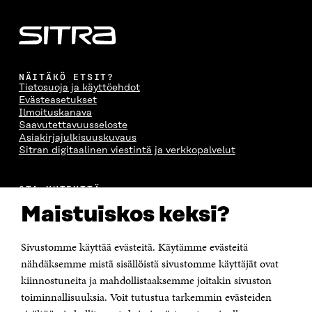
NÄITÄKÖ ETSIT?
Tietosuoja ja käyttöehdot
Evästeasetukset
Ilmoituskanava
Saavutettavuusseloste
Asiakirjajulkisuuskuvaus
Sitran digitaalinen viestintä ja verkkopalvelut
OTA YHTEYTTÄ
Suomen itsenäisyyden juhlarahasto Sitra
Maistuiskos keksi?
Itämerenkatu 11-13, PL 160,
00181 Helsinki
Sivustomme käyttää evästeitä. Käytämme evästeitä
Puhelin +358 294 618 991
Sähköpostiosoite
nähdäksemme mistä sisällöistä sivustomme käyttäjät ovat
etunimi.sukunimi@sitra.fi tai sitra@sitra.fi
kiinnostuneita ja mahdollistaaksemme joitakin sivuston
toiminnallisuuksia. Voit tutustua tarkemmin evästeiden
Saapumisohjeet