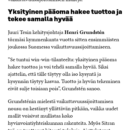
Yksityinen pääoma hakee tuottoa ja
tekee samalla hyvää
Juuri Tesin kehitysjohtaja
Henri Grundstén
törmäsi kymmenkunta vuotta sitten ensimmäisten
joukossa Suomessa vaikuttavuussijoittamiseen.
”Se tuntui win-win-tilanteelta: yksityinen pääoma
hakee tuottoa ja voi tehdä samalla hyvää. Siksi
ajattelin, että tälle täytyy olla iso kysyntä ja
kysynnän täytyy kasvaa. Tuotto ja hyvän tekeminen
eivät sulje toisiaan pois”, Grundstén sanoo.
Grundsténin mielestä vaikuttavuussijoittamisen
nousu on kestänyt yllättävän pitkään, vaikka uudet
mallit voisivat mullistaa koko
hyvinvointiyhteiskunnan rakenteita. Myös Sitran