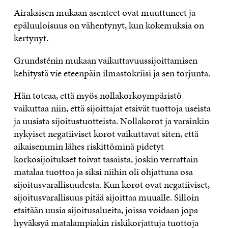
Airaksisen mukaan asenteet ovat muuttuneet ja
epäluuloisuus on vähentynyt, kun kokemuksia on
kertynyt.
Grundsténin mukaan vaikuttavuussijoittamisen
kehitystä vie eteenpäin ilmastokriisi ja sen torjunta.
Hän toteaa, että myös nollakorkoympäristö
vaikuttaa niin, että sijoittajat etsivät tuottoja useista
ja uusista sijoitustuotteista. Nollakorot ja varsinkin
nykyiset negatiiviset korot vaikuttavat siten, että
aikaisemmin lähes riskittöminä pidetyt
korkosijoitukset toivat tasaista, joskin verrattain
matalaa tuottoa ja siksi niihin oli ohjattuna osa
sijoitusvarallisuudesta. Kun korot ovat negatiiviset,
sijoitusvarallisuus pitää sijoittaa muualle. Silloin
etsitään uusia sijoitusalueita, joissa voidaan jopa
hyväksyä matalampiakin riskikorjattuja tuottoja