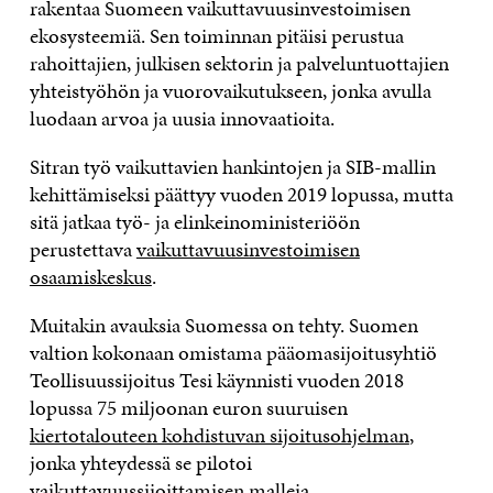
rakentaa Suomeen vaikuttavuusinvestoimisen
ekosysteemiä. Sen toiminnan pitäisi perustua
rahoittajien, julkisen sektorin ja palveluntuottajien
yhteistyöhön ja vuorovaikutukseen, jonka avulla
luodaan arvoa ja uusia innovaatioita.
Sitran työ vaikuttavien hankintojen ja SIB-mallin
kehittämiseksi päättyy vuoden 2019 lopussa, mutta
sitä jatkaa työ- ja elinkeinoministeriöön
perustettava
vaikuttavuusinvestoimisen
osaamiskeskus
.
Muitakin avauksia Suomessa on tehty. Suomen
valtion kokonaan omistama pääomasijoitusyhtiö
Teollisuussijoitus Tesi käynnisti vuoden 2018
lopussa 75 miljoonan euron suuruisen
kiertotalouteen kohdistuvan sijoitusohjelman
,
jonka yhteydessä se pilotoi
vaikuttavuussijoittamisen malleja.