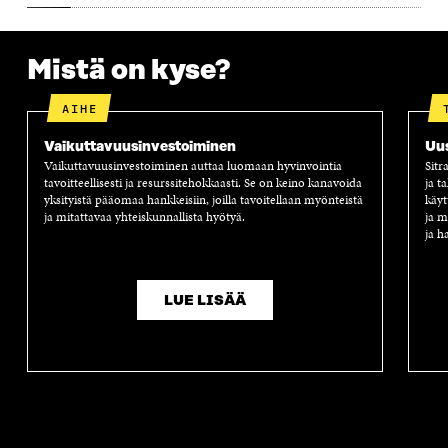
A
A
S
A
Mistä on kyse?
AIHE
Vaikuttavuus­investoiminen
Uus
Vaikuttavuusinvestoiminen auttaa luomaan hyvinvointia
Sitr
tavoitteellisesti ja resurssitehokkaasti. Se on keino kanavoida
ja t
yksityistä pääomaa hankkeisiin, joilla tavoitellaan myönteistä
käyt
ja mitattavaa yhteiskunnallista hyötyä.
ja m
ja h
LUE LISÄÄ