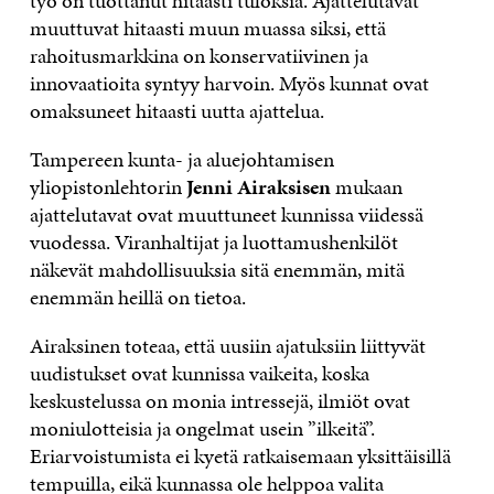
työ on tuottanut hitaasti tuloksia. Ajattelutavat
muuttuvat hitaasti muun muassa siksi, että
rahoitusmarkkina on konservatiivinen ja
innovaatioita syntyy harvoin. Myös kunnat ovat
omaksuneet hitaasti uutta ajattelua.
Tampereen kunta- ja aluejohtamisen
yliopistonlehtorin
Jenni Airaksisen
mukaan
ajattelutavat ovat muuttuneet kunnissa viidessä
vuodessa. Viranhaltijat ja luottamushenkilöt
näkevät mahdollisuuksia sitä enemmän, mitä
enemmän heillä on tietoa.
Airaksinen toteaa, että uusiin ajatuksiin liittyvät
uudistukset ovat kunnissa vaikeita, koska
keskustelussa on monia intressejä, ilmiöt ovat
moniulotteisia ja ongelmat usein ”ilkeitä”.
Eriarvoistumista ei kyetä ratkaisemaan yksittäisillä
tempuilla, eikä kunnassa ole helppoa valita