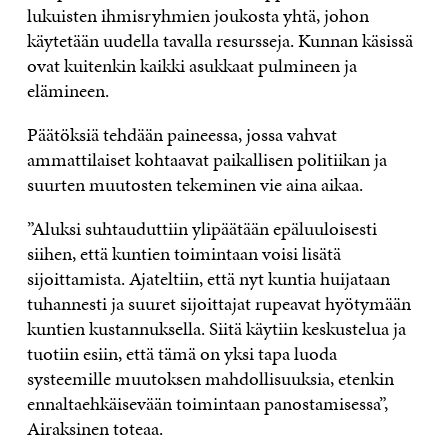
lukuisten ihmisryhmien joukosta yhtä, johon
käytetään uudella tavalla resursseja. Kunnan käsissä
ovat kuitenkin kaikki asukkaat pulmineen ja
elämineen.
Päätöksiä tehdään paineessa, jossa vahvat
ammattilaiset kohtaavat paikallisen politiikan ja
suurten muutosten tekeminen vie aina aikaa.
”Aluksi suhtauduttiin ylipäätään epäluuloisesti
siihen, että kuntien toimintaan voisi lisätä
sijoittamista. Ajateltiin, että nyt kuntia huijataan
tuhannesti ja suuret sijoittajat rupeavat hyötymään
kuntien kustannuksella. Siitä käytiin keskustelua ja
tuotiin esiin, että tämä on yksi tapa luoda
systeemille muutoksen mahdollisuuksia, etenkin
ennaltaehkäisevään toimintaan panostamisessa”,
Airaksinen toteaa.