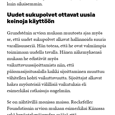
kuin aikaisemmin.
Uudet sukupolvet ottavat uusia
keinoja käyttöön
Grundsténin arvion mukaan muutosta ajaa myös
se, että uudet sukupolvet alkavat hallinnoida suuria
varallisuuseriä. Hän toteaa, että he ovat valmiimpia
toimimaan uudella tavalla. Hänen näkemyksensä
mukaan he edistävät myös
vaikuttavuussijoittamista niin, että
pääomasijoitusalalla kaikki sijoittaminen muuttuu
vähitellen kohti vaikuttavuutta. Sijoittajat alkavat
hakea myönteisiä välillisiä vaikutuksia eli
esimerkiksi ratkaisuja ongelmiin.
Se on nähtävillä monissa maissa. Rockefeller
Foundationin arvion mukaan esimerkiksi Kiinassa
sekä hyväntekeväisyyden määrä että