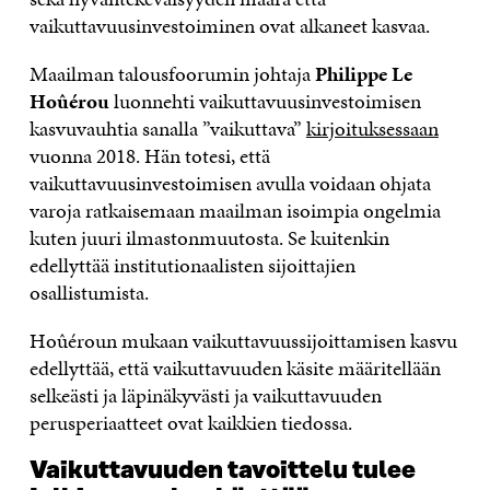
vaikuttavuusinvestoiminen ovat alkaneet kasvaa.
Maailman talousfoorumin johtaja
Philippe Le
Hoûérou
luonnehti vaikuttavuusinvestoimisen
kasvuvauhtia sanalla ”vaikuttava”
kirjoituksessaan
vuonna 2018. Hän totesi, että
vaikuttavuusinvestoimisen avulla voidaan ohjata
varoja ratkaisemaan maailman isoimpia ongelmia
kuten juuri ilmastonmuutosta. Se kuitenkin
edellyttää institutionaalisten sijoittajien
osallistumista.
Hoûéroun mukaan vaikuttavuussijoittamisen kasvu
edellyttää, että vaikuttavuuden käsite määritellään
selkeästi ja läpinäkyvästi ja vaikuttavuuden
perusperiaatteet ovat kaikkien tiedossa.
Vaikuttavuuden tavoittelu tulee