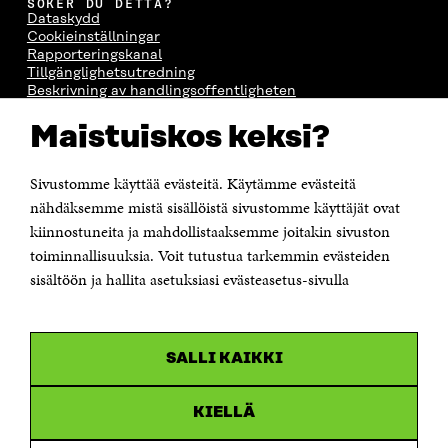
SÖKER DU DETTA?
Dataskydd
Cookieinställningar
Rapporteringskanal
Tillgänglighetsutredning
Beskrivning av handlingsoffentligheten
Sitra's digitala kommunikation och webbtjänster
Maistuiskos keksi?
KONTAKTA OSS
Jubileumsfonden för Finlands självständighet Sitra
Sivustomme käyttää evästeitä. Käytämme evästeitä
Östersjögatan 11–13, PB 160,
nähdäksemme mistä sisällöistä sivustomme käyttäjät ovat
00181 Helsingfors
kiinnostuneita ja mahdollistaaksemme joitakin sivuston
Tfn +358 294 618 991
toiminnallisuuksia. Voit tutustua tarkemmin evästeiden
Personalens e-postadresser har formen:
sisältöön ja hallita asetuksiasi evästeasetus-sivulla
fornamn.efternamn@sitra.fi
KANALER
SALLI KAIKKI
Facebook
Öppnas
i
Linkedin
ett
KIELLÄ
Öppnas
nytt
i
fönster