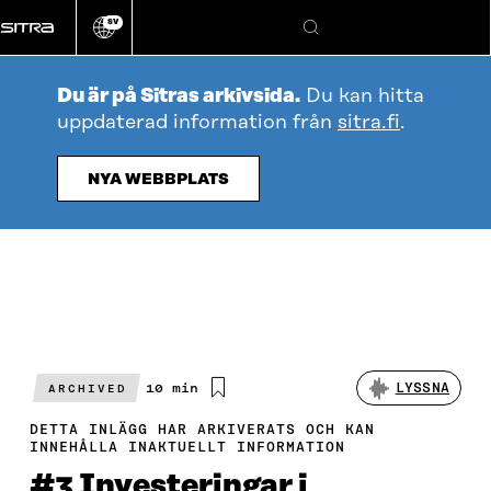
Gå
SV
direkt
Ändra
Sök
webbplatsens
till
språk
innehållet
Du är på Sitras arkivsida.
Du kan hitta
uppdaterad information från
sitra.fi
.
NYA WEBBPLATS
Beräknad
10 min
LYSSNA
ARCHIVED
läsningstid
DETTA INLÄGG HAR ARKIVERATS OCH KAN
INNEHÅLLA INAKTUELLT INFORMATION
#3 Investeringar i