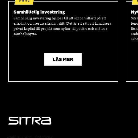
ÄMNE
Samhällelig investering
Nyt
Samhällelig investering hjälper till att skapa välfärd på ett
Sitr
effektivt och resurseffektivt sätt. Det är ett sätt att kanalisera
feno
privat kapital till projekt som syftar till positiv och mätbar
lösn
samhällsnytta.
andr
arbe
LÄS MER