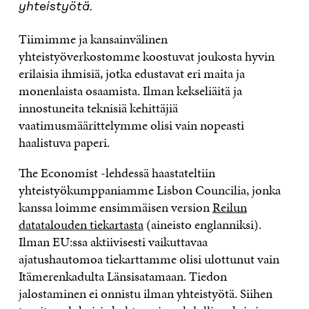
yhteistyötä.
Tiimimme ja kansainvälinen
yhteistyöverkostomme koostuvat joukosta hyvin
erilaisia ihmisiä, jotka edustavat eri maita ja
monenlaista osaamista. Ilman kekseliäitä ja
innostuneita teknisiä kehittäjiä
vaatimusmäärittelymme olisi vain nopeasti
haalistuva paperi.
The Economist -lehdessä haastateltiin
yhteistyökumppaniamme Lisbon Councilia, jonka
kanssa loimme ensimmäisen version
Reilun
datatalouden tiekartasta
(aineisto englanniksi).
Ilman EU:ssa aktiivisesti vaikuttavaa
ajatushautomoa tiekarttamme olisi ulottunut vain
Itämerenkadulta Länsisatamaan. Tiedon
jalostaminen ei onnistu ilman yhteistyötä. Siihen