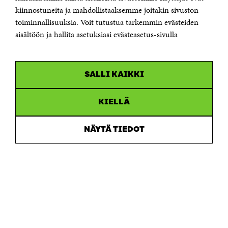
etunimi.sukunimi@sitra.fi tai sitra@sitra.fi
kiinnostuneita ja mahdollistaaksemme joitakin sivuston
toiminnallisuuksia. Voit tutustua tarkemmin evästeiden
Saapumisohjeet
sisältöön ja hallita asetuksiasi evästeasetus-sivulla
Y-tunnus 0202132-3
OLEMME NÄISSÄ SOMEISSA
SALLI KAIKKI
Facebook
Avautuu
uudessa
Linkedin
ikkunassa
KIELLÄ
Avautuu
uudessa
Youtube
ikkunassa
Avautuu
NÄYTÄ TIEDOT
uudessa
Instagram
ikkunassa
Avautuu
uudessa
ikkunassa