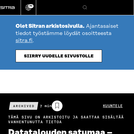
Siirry
FI
suoraan
Vaihda
Hae
sivuston
sisältöön
kieli
Olet Sitran arkistosivulla.
Ajantasaiset
tiedot työstämme löydät osoitteesta
sitra.fi
.
SIIRRY UUDELLE SIVUSTOLLE
Arvioitu
7 min
KUUNTELE
ARCHIVED
lukuaika
TÄMÄ SIVU ON ARKISTOITU JA SAATTAA SISÄLTÄÄ
VANHENTUNUTTA TIETOA
Datatalouden satumaa –