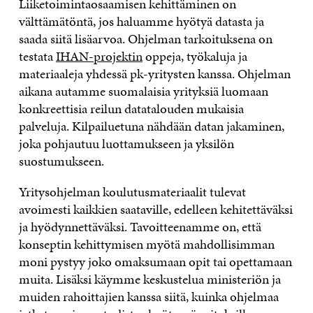
Liiketoimintaosaamisen kehittäminen on
välttämätöntä, jos haluamme hyötyä datasta ja
saada siitä lisäarvoa. Ohjelman tarkoituksena on
testata
IHAN-projektin
oppeja, työkaluja ja
materiaaleja yhdessä pk-yritysten kanssa. Ohjelman
aikana autamme suomalaisia yrityksiä luomaan
konkreettisia reilun datatalouden mukaisia
palveluja. Kilpailuetuna nähdään datan jakaminen,
joka pohjautuu luottamukseen ja yksilön
suostumukseen.
Yritysohjelman koulutusmateriaalit tulevat
avoimesti kaikkien saataville, edelleen kehitettäväksi
ja hyödynnettäväksi. Tavoitteenamme on, että
konseptin kehittymisen myötä mahdollisimman
moni pystyy joko omaksumaan opit tai opettamaan
muita. Lisäksi käymme keskustelua ministeriön ja
muiden rahoittajien kanssa siitä, kuinka ohjelmaa