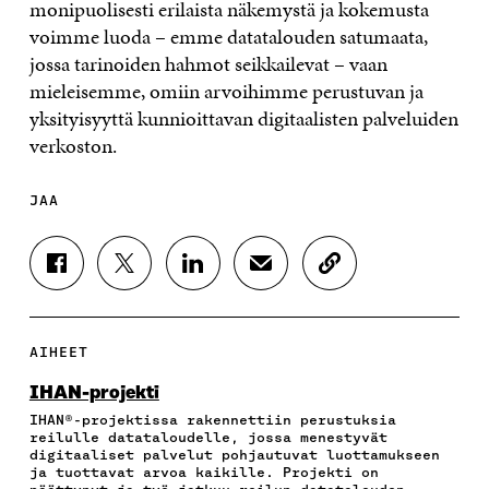
monipuolisesti erilaista näkemystä ja kokemusta
voimme luoda – emme datatalouden satumaata,
jossa tarinoiden hahmot seikkailevat – vaan
mieleisemme, omiin arvoihimme perustuvan ja
yksityisyyttä kunnioittavan digitaalisten palveluiden
verkoston.
JAA
J
J
J
J
K
A
A
A
A
O
A
A
A
A
P
F
T
L
S
I
A
W
I
Ä
O
AIHEET
C
I
N
H
I
E
T
K
K
A
IHAN-projekti
B
T
E
Ö
R
IHAN®-projektissa rakennettiin perustuksia
O
E
D
P
T
reilulle datataloudelle, jossa menestyvät
O
R
I
O
I
digitaaliset palvelut pohjautuvat luottamukseen
K
I
N
S
K
ja tuottavat arvoa kaikille. Projekti on
I
S
I
T
K