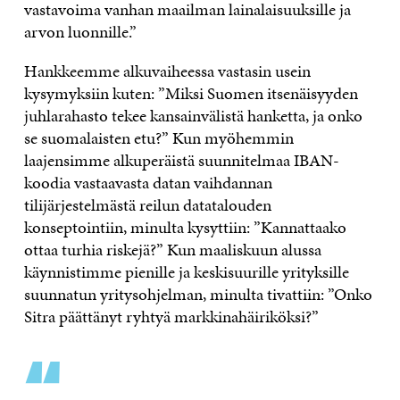
vastavoima vanhan maailman lainalaisuuksille ja
arvon luonnille.”
Hankkeemme alkuvaiheessa vastasin usein
kysymyksiin kuten: ”Miksi Suomen itsenäisyyden
juhlarahasto tekee kansainvälistä hanketta, ja onko
se suomalaisten etu?” Kun myöhemmin
laajensimme alkuperäistä suunnitelmaa IBAN-
koodia vastaavasta datan vaihdannan
tilijärjestelmästä reilun datatalouden
konseptointiin, minulta kysyttiin: ”Kannattaako
ottaa turhia riskejä?” Kun maaliskuun alussa
käynnistimme pienille ja keskisuurille yrityksille
suunnatun yritysohjelman, minulta tivattiin: ”Onko
Sitra päättänyt ryhtyä markkinahäiriköksi?”
“