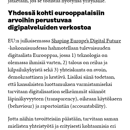
jatketaan, jos se todistaa hyötynsä yrityksille.
Yhdessä kohti eurooppalaisiin
arvoihin perustuvaa
digipalveluiden verkostoa
EU:n julkaisemassa
Shaping Europe’s Digital Future
-kokonaisuudessa hahmotellaan tulevaisuuden
digitaalista Eurooppaa, jossa 1) teknologia on
olemassa ihmisiä varten, 2) talous on reilua ja
kilpailukykyistä sekä 3) yhteiskunta on avoin,
demokraattinen ja kestävä. Lisäksi siinä todetaan,
että kansalaisten luottamuksen varmistamiseksi
tarvitaan digitalisaation selkeämmät säännöt
läpinäkyvyyteen (transparency), oikeaan käytökseen
(behaviour) ja raportointiin (accountability).
Jotta näihin tavoitteisiin päästään, tarvitaan saman
mielisten yhteistyötä ja erityisesti kohtaamisia eri