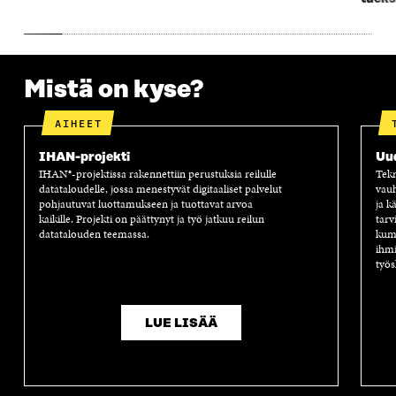
S
A
S
S
A
A
S
A
Mistä on kyse?
AIHEET
IHAN-projekti
Uu
IHAN®-projektissa rakennettiin perustuksia reilulle
Tekn
datataloudelle, jossa menestyvät digitaaliset palvelut
vauh
pohjautuvat luottamukseen ja tuottavat arvoa
ja k
kaikille. Projekti on päättynyt ja työ jatkuu reilun
tarv
datatalouden teemassa.
kump
ihmi
työs
LUE LISÄÄ