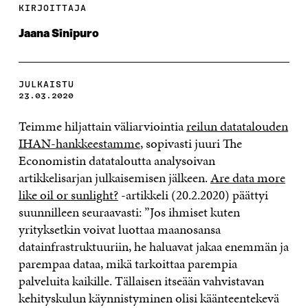
KIRJOITTAJA
Jaana Sinipuro
JULKAISTU
23.03.2020
Teimme hiljattain väliarviointia
reilun datatalouden
IHAN-hankkeestamme
, sopivasti juuri The
Economistin datataloutta analysoivan
artikkelisarjan julkaisemisen jälkeen.
Are data more
like oil or sunlight?
-artikkeli (20.2.2020) päättyi
suunnilleen seuraavasti: ”Jos ihmiset kuten
yrityksetkin voivat luottaa maanosansa
datainfrastruktuuriin, he haluavat jakaa enemmän ja
parempaa dataa, mikä tarkoittaa parempia
palveluita kaikille. Tällaisen itseään vahvistavan
kehityskulun käynnistyminen olisi käänteentekevä