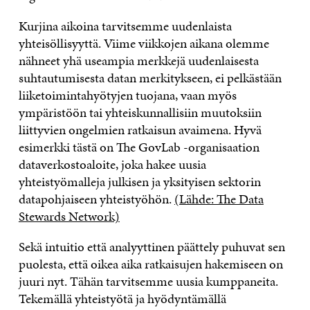
Kurjina aikoina tarvitsemme uudenlaista
yhteisöllisyyttä. Viime viikkojen aikana olemme
nähneet yhä useampia merkkejä uudenlaisesta
suhtautumisesta datan merkitykseen, ei pelkästään
liiketoimintahyötyjen tuojana, vaan myös
ympäristöön tai yhteiskunnallisiin muutoksiin
liittyvien ongelmien ratkaisun avaimena. Hyvä
esimerkki tästä on The GovLab -organisaation
dataverkostoaloite, joka hakee uusia
yhteistyömalleja julkisen ja yksityisen sektorin
datapohjaiseen yhteistyöhön.
(Lähde: The Data
Stewards Network)
Sekä intuitio että analyyttinen päättely puhuvat sen
puolesta, että oikea aika ratkaisujen hakemiseen on
juuri nyt. Tähän tarvitsemme uusia kumppaneita.
Tekemällä yhteistyötä ja hyödyntämällä