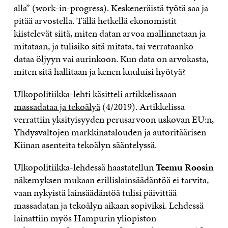
alla” (work-in-progress). Keskeneräistä työtä saa ja
pitää arvostella. Tällä hetkellä ekonomistit
kiistelevät siitä, miten datan arvoa mallinnetaan ja
mitataan, ja tulisiko sitä mitata, tai verrataanko
dataa öljyyn vai aurinkoon. Kun data on arvokasta,
miten sitä hallitaan ja kenen kuuluisi hyötyä?
Ulkopolitiikka-lehti käsitteli artikkelissaan
massadataa ja tekoälyä
(4/2019). Artikkelissa
verrattiin yksityisyyden perusarvoon uskovan EU:n,
Yhdysvaltojen markkinatalouden ja autoritäärisen
Kiinan asenteita tekoälyn sääntelyssä.
Ulkopolitiikka-lehdessä haastatellun
Teemu Roosin
näkemyksen mukaan erillislainsäädäntöä ei tarvita,
vaan nykyistä lainsäädäntöä tulisi päivittää
massadatan ja tekoälyn aikaan sopiviksi. Lehdessä
lainattiin myös Hampurin yliopiston