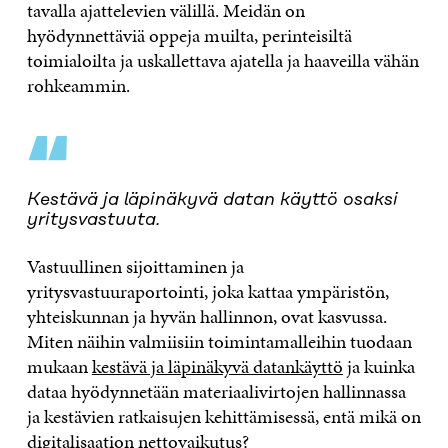
tavalla ajattelevien välillä. Meidän on
hyödynnettäviä oppeja muilta, perinteisiltä
toimialoilta ja uskallettava ajatella ja haaveilla vähän
rohkeammin.
“
Kestävä ja läpinäkyvä datan käyttö osaksi
yritysvastuuta.
Vastuullinen sijoittaminen ja
yritysvastuuraportointi, joka kattaa ympäristön,
yhteiskunnan ja hyvän hallinnon, ovat kasvussa.
Miten näihin valmiisiin toimintamalleihin tuodaan
mukaan
kestävä ja läpinäkyvä datankäyttö
ja kuinka
dataa hyödynnetään materiaalivirtojen hallinnassa
ja kestävien ratkaisujen kehittämisessä, entä mikä on
digitalisaation nettovaikutus?