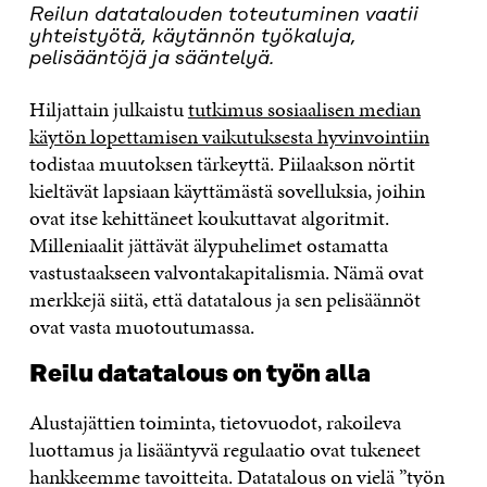
Reilun datatalouden toteutuminen vaatii
yhteistyötä, käytännön työkaluja,
pelisääntöjä ja sääntelyä.
Hiljattain julkaistu
tutkimus sosiaalisen median
käytön lopettamisen vaikutuksesta hyvinvointiin
todistaa muutoksen tärkeyttä. Piilaakson nörtit
kieltävät lapsiaan käyttämästä sovelluksia, joihin
ovat itse kehittäneet koukuttavat algoritmit.
Milleniaalit jättävät älypuhelimet ostamatta
vastustaakseen valvontakapitalismia. Nämä ovat
merkkejä siitä, että datatalous ja sen pelisäännöt
ovat vasta muotoutumassa.
Reilu datatalous on työn alla
Alustajättien toiminta, tietovuodot, rakoileva
luottamus ja lisääntyvä regulaatio ovat tukeneet
hankkeemme tavoitteita. Datatalous on vielä ”työn