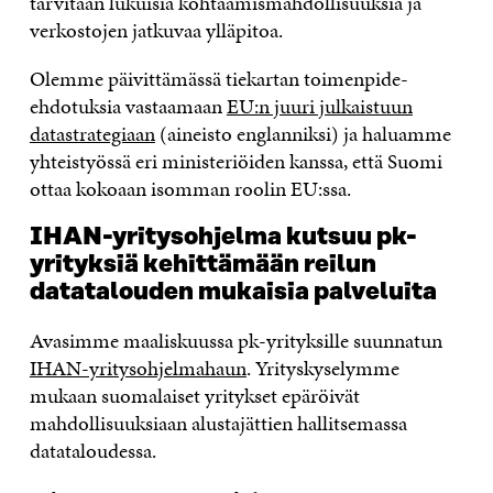
tarvitaan lukuisia kohtaamismahdollisuuksia ja
verkostojen jatkuvaa ylläpitoa.
Olemme päivittämässä tiekartan toimenpide-
ehdotuksia vastaamaan
EU:n juuri julkaistuun
datastrategiaan
(aineisto englanniksi) ja haluamme
yhteistyössä eri ministeriöiden kanssa, että Suomi
ottaa kokoaan isomman roolin EU:ssa.
IHAN-yritysohjelma kutsuu pk-
yrityksiä kehittämään reilun
datatalouden mukaisia palveluita
Avasimme maaliskuussa pk-yrityksille suunnatun
IHAN-yritysohjelmahaun
. Yrityskyselymme
mukaan suomalaiset yritykset epäröivät
mahdollisuuksiaan alustajättien hallitsemassa
datataloudessa.