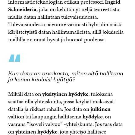
informaatioteknologian etiikan professori
Ingrid
Schneideria
, joka on kehittänyt neljä teoreettista
mallia datan hallintaan tulevaisuudessa.
Tulevaisuudessa näemme varmasti hybridin näistä
kärjistetyistä datan hallintamalleista, sillä jokaisella
mallilla on omat hyvät ja huonot puolensa.
“
Kun data on arvokasta, miten sitä hallitaan
ja kenen kuuluisi hyötyä?
Mikäli data on
yksityinen hyödyke
, tuloksena
saattaa olla yhteiskunta, jossa köyhät maksavat
datalla ja rikkaat rahalla. Jos data on
julkinen
valtion tai kaupungin hallitsema
hyödyke
, on
vaarana ”isoveli valvoo” -yhteiskunta. Jos taas data
on
yhteinen hyödyke
, jota yhteisö hallitsee