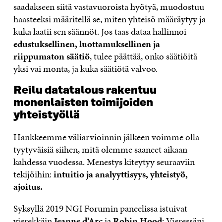
saadakseen siitä vastavuoroista hyötyä, muodostuu
haasteeksi määritellä se, miten yhteisö määräytyy ja
kuka laatii sen säännöt. Jos taas dataa hallinnoi
edustuksellinen, luottamuksellinen ja
riippumaton säätiö
, tulee päättää, onko säätiöitä
yksi vai monta, ja kuka säätiötä valvoo.
Reilu datatalous rakentuu
monenlaisten toimijoiden
yhteistyöllä
Hankkeemme väliarvioinnin jälkeen voimme olla
tyytyväisiä siihen, mitä olemme saaneet aikaan
kahdessa vuodessa. Menestys kiteytyy seuraaviin
tekijöihin:
intuitio ja analyyttisyys, yhteistyö,
ajoitus.
Syksyllä 2019 NGI Forumin paneelissa istuivat
vierekkäin
Jeanne d’Arc
ja
Robin Hood
: Vieressäni