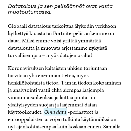
Datatalous ja sen pelisäännöt ovat vasta
muotoutumassa.
Globaali datatalous tarkoittaa älykodin verkkoon
kytkettyä kiuasta tai Fortnite-peliä: arkemme on
dataa. Miksi emme voisi yrittää ymmärtää
datataloutta ja muovata arjestamme nykyistä
turvallisempaa – myös datojen osalta?
Koronaviruksen kaltaisten uhkien torjuntaan
tarvitaan yhä enemmän tietoa, myös
henkilökohtaista tietoa. Tämän tiedon kokoaminen
ja analysointi vaatii ehkä aiempaa laajempia
viranomaisoikeuksia ja laittaa puntariin
yksityisyyden suojan ja laajemmat datan
käyttöoikeudet.
Oma
Oma data
-periaatteet ja
eurooppalaisten arvojen tulkinta käytännöiksi on
data
nyt ajankohtaisempaa kuin koskaan ennen. Samalla