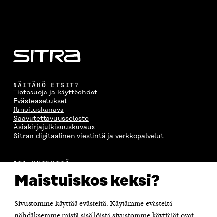
NÄITÄKÖ ETSIT?
Tietosuoja ja käyttöehdot
Evästeasetukset
Ilmoituskanava
Saavutettavuusseloste
Asiakirjajulkisuuskuvaus
Sitran digitaalinen viestintä ja verkkopalvelut
OTA YHTEYTTÄ
Suomen itsenäisyyden juhlarahasto Sitra
Maistuiskos keksi?
Itämerenkatu 11-13, PL 160,
00181 Helsinki
Sivustomme käyttää evästeitä. Käytämme evästeitä
Puhelin +358 294 618 991
Sähköpostiosoite
nähdäksemme mistä sisällöistä sivustomme käyttäjät ovat