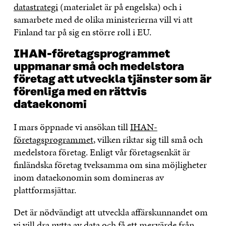
datastrategi
(materialet är på engelska) och i
samarbete med de olika ministerierna vill vi att
Finland tar på sig en större roll i EU.
IHAN-företagsprogrammet
uppmanar små och medelstora
företag att utveckla tjänster som är
förenliga med en rättvis
dataekonomi
I mars öppnade vi ansökan till
IHAN-
företagsprogrammet
, vilken riktar sig till små och
medelstora företag. Enligt vår företagsenkät är
finländska företag tveksamma om sina möjligheter
inom dataekonomin som domineras av
plattformsjättar.
Det är nödvändigt att utveckla affärskunnandet om
vi vill dra nytta av data och få ett mervärde från