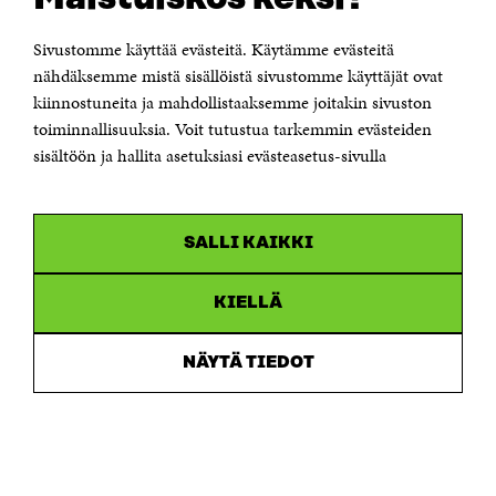
KONTAKTA OSS
Jubileumsfonden för Finlands självständighet Sitra
Sivustomme käyttää evästeitä. Käytämme evästeitä
Östersjögatan 11–13, PB 160,
nähdäksemme mistä sisällöistä sivustomme käyttäjät ovat
00181 Helsingfors
kiinnostuneita ja mahdollistaaksemme joitakin sivuston
Tfn +358 294 618 991
toiminnallisuuksia. Voit tutustua tarkemmin evästeiden
Personalens e-postadresser har formen:
sisältöön ja hallita asetuksiasi evästeasetus-sivulla
fornamn.efternamn@sitra.fi
KANALER
SALLI KAIKKI
Facebook
Öppnas
i
Linkedin
ett
KIELLÄ
Öppnas
nytt
i
fönster
Youtube
ett
Öppnas
NÄYTÄ TIEDOT
nytt
i
fönster
Instagram
ett
Öppnas
nytt
i
fönster
ett
nytt
fönster