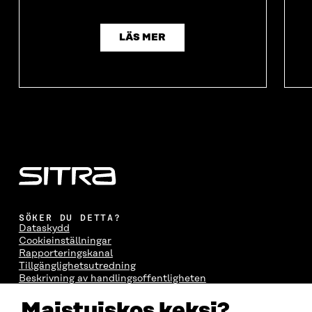
LÄS MER
SÖKER DU DETTA?
Dataskydd
Cookieinställningar
Rapporteringskanal
Tillgänglighetsutredning
Beskrivning av handlingsoffentligheten
Sitra's digitala kommunikation och webbtjänster
Maistuiskos keksi?