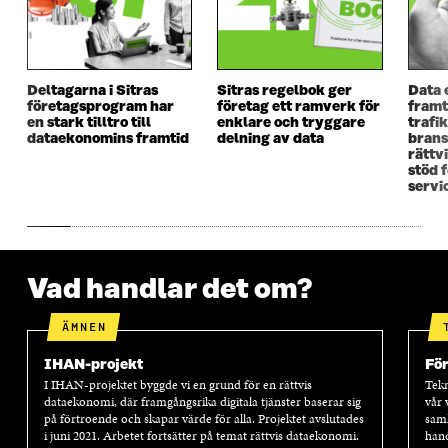
Y
T
Y
T
T
T
T
T
T
F
T
F
F
Ö
F
Ö
Ö
N
Ö
N
Deltagarna i Sitras
Sitras regelbok ger
Data 
N
S
N
S
företagsprogram har
företag ett ramverk för
framt
S
T
S
T
en stark tilltro till
enklare och tryggare
trafi
T
E
T
E
dataekonomins framtid
delning av data
brans
E
R
E
R
rättv
R
R
stöd 
servi
Vad handlar det om?
ÄMNEN
IHAN-projekt
Fö
I IHAN-projektet byggde vi en grund för en rättvis
Tekn
dataekonomi, där framgångsrika digitala tjänster baserar sig
vår 
på förtroende och skapar värde för alla. Projektet avslutades
samh
i juni 2021. Arbetet fortsätter på temat rättvis dataekonomi.
hand