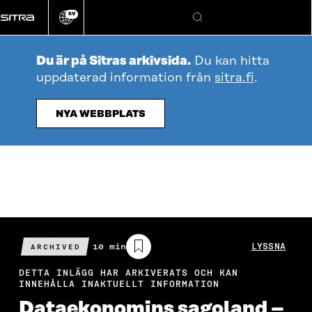
Gå
SV
direkt
Ändra
Sök
webbplatsens
till
språk
innehållet
Du är på Sitras arkivsida.
Du kan hitta
uppdaterad information från
sitra.fi
.
NYA WEBBPLATS
Beräknad
10 min
LYSSNA
ARCHIVED
läsningstid
DETTA INLÄGG HAR ARKIVERATS OCH KAN
INNEHÅLLA INAKTUELLT INFORMATION
Dataekonomins sagoland –