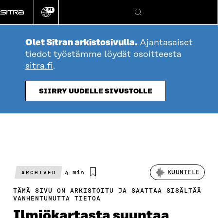
Siirry
FI
suoraan
Vaihda
Hae
sivuston
sisältöön
kieli
Olet Sitran arkistosivulla.
Ajantasaiset
tiedot työstämme löydät osoitteesta
sitra.fi
.
SIIRRY UUDELLE SIVUSTOLLE
Arvioitu
4 min
KUUNTELE
ARCHIVED
lukuaika
TÄMÄ SIVU ON ARKISTOITU JA SAATTAA SISÄLTÄÄ
VANHENTUNUTTA TIETOA
Ilmiökartasta suuntaa