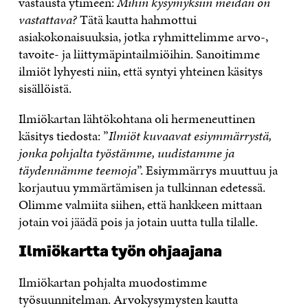
vastausta ytimeen:
Mihin kysymyksiin meidän on
vastattava?
Tätä kautta hahmottui
asiakokonaisuuksia, jotka ryhmittelimme arvo-,
tavoite- ja liittymäpintailmiöihin. Sanoitimme
ilmiöt lyhyesti niin, että syntyi yhteinen käsitys
sisällöistä.
Ilmiökartan lähtökohtana oli hermeneuttinen
käsitys tiedosta: ”
Ilmiöt kuvaavat esiymmärrystä,
jonka pohjalta työstämme, uudistamme ja
täydennämme teemoja
”. Esiymmärrys muuttuu ja
korjautuu ymmärtämisen ja tulkinnan edetessä.
Olimme valmiita siihen, että hankkeen mittaan
jotain voi jäädä pois ja jotain uutta tulla tilalle.
Ilmiökartta työn ohjaajana
Ilmiökartan pohjalta muodostimme
työsuunnitelman. Arvokysymysten kautta