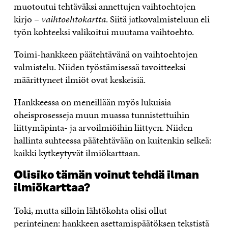
muotoutui tehtäväksi annettujen vaihtoehtojen
kirjo –
vaihtoehtokartta
. Siitä jatkovalmisteluun eli
työn kohteeksi valikoitui muutama vaihtoehto.
Toimi-hankkeen päätehtävänä on vaihtoehtojen
valmistelu. Niiden työstämisessä tavoitteeksi
määrittyneet ilmiöt ovat keskeisiä.
Hankkeessa on meneillään myös lukuisia
oheisprosesseja muun muassa tunnistettuihin
liittymäpinta- ja arvoilmiöihin liittyen. Niiden
hallinta suhteessa päätehtävään on kuitenkin selkeä:
kaikki kytkeytyvät ilmiökarttaan.
Olisiko tämän voinut tehdä ilman
ilmiökarttaa?
Toki, mutta silloin lähtökohta olisi ollut
perinteinen: hankkeen asettamispäätöksen tekstistä