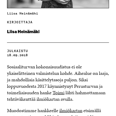
Liisa Heinämäki
KIRJOITTAJA
Liisa Heinämäki
JULKAISTU
18.09.2018
Sosiaaliturvan kokonaisuudistus ei ole
yksiselitteinen valmistelun kohde. Aihealue on laaja,
ja mahdollisia käsittelytasoja paljon. Siksi
loppuvuodesta 2017 käynnistynyt Perusturvan ja
toimeliaisuuden hanke
Toimi
lähti hahmottamaan
tehtäväkenttää ilmiökartan avulla.
Muodostimme hankkeelle
ilmiökartan
etsimällä