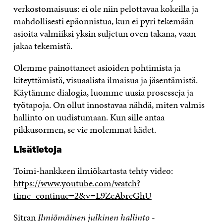
verkostomaisuus: ei ole niin pelottavaa kokeilla ja
mahdollisesti epäonnistua, kun ei pyri tekemään
asioita valmiiksi yksin suljetun oven takana, vaan
jakaa tekemistä.
Olemme painottaneet asioiden pohtimista ja
kiteyttämistä, visuaalista ilmaisua ja jäsentämistä.
Käytämme dialogia, luomme uusia prosesseja ja
työtapoja. On ollut innostavaa nähdä, miten valmis
hallinto on uudistumaan. Kun sille antaa
pikkusormen, se vie molemmat kädet.
Lisätietoja
Toimi-hankkeen ilmiökartasta tehty video:
https://www.youtube.com/watch?
time_continue=2&v=L9ZcAbreGhU
Sitran
Ilmiömäinen julkinen hallinto
-