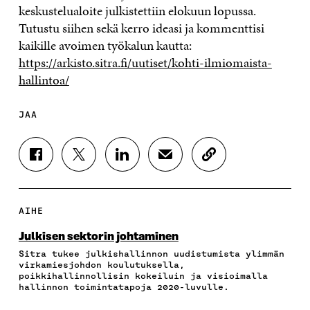
keskustelualoite julkistettiin elokuun lopussa.
Tutustu siihen sekä kerro ideasi ja kommenttisi
kaikille avoimen työkalun kautta:
https://arkisto.sitra.fi/uutiset/kohti-ilmiomaista-
hallintoa/
JAA
J
J
J
J
K
A
A
A
A
O
A
A
A
A
P
F
T
L
S
I
A
W
I
Ä
O
AIHE
C
I
N
H
I
E
T
K
K
A
Julkisen sektorin johtaminen
B
T
E
Ö
R
Sitra tukee julkishallinnon uudistumista ylimmän
O
E
D
P
T
virkamiesjohdon koulutuksella,
O
R
I
O
I
poikkihallinnollisin kokeiluin ja visioimalla
K
I
N
S
K
hallinnon toimintatapoja 2020-luvulle.
I
S
I
T
K
S
S
S
I
E