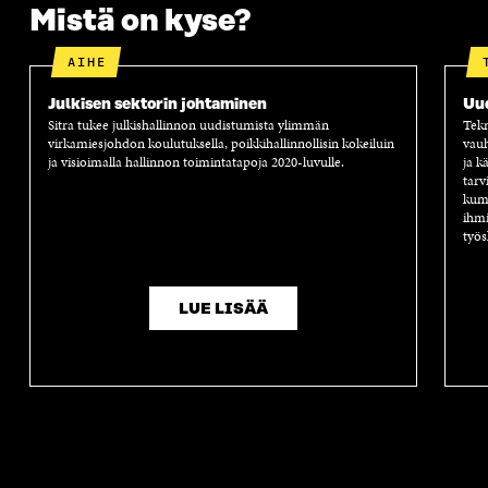
A
A
S
Mistä on kyse?
A
AIHE
Julkisen sektorin johtaminen
Uu
Sitra tukee julkishallinnon uudistumista ylimmän
Tekn
virkamiesjohdon koulutuksella, poikkihallinnollisin kokeiluin
vauh
ja visioimalla hallinnon toimintatapoja 2020-luvulle.
ja k
tarv
kump
ihmi
työs
LUE LISÄÄ