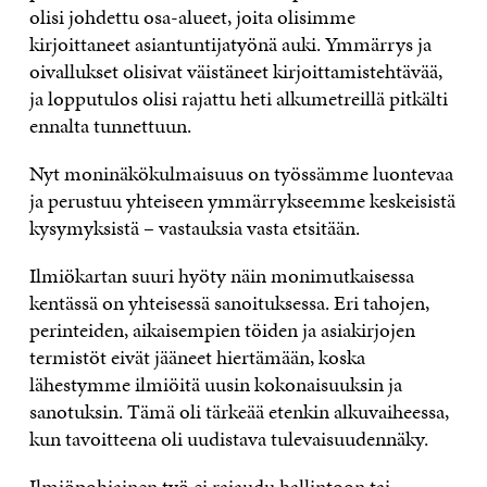
olisi johdettu osa-alueet, joita olisimme
kirjoittaneet asiantuntijatyönä auki. Ymmärrys ja
oivallukset olisivat väistäneet kirjoittamistehtävää,
ja lopputulos olisi rajattu heti alkumetreillä pitkälti
ennalta tunnettuun.
Nyt moninäkökulmaisuus on työssämme luontevaa
ja perustuu yhteiseen ymmärrykseemme keskeisistä
kysymyksistä – vastauksia vasta etsitään.
Ilmiökartan suuri hyöty näin monimutkaisessa
kentässä on yhteisessä sanoituksessa. Eri tahojen,
perinteiden, aikaisempien töiden ja asiakirjojen
termistöt eivät jääneet hiertämään, koska
lähestymme ilmiöitä uusin kokonaisuuksin ja
sanotuksin. Tämä oli tärkeää etenkin alkuvaiheessa,
kun tavoitteena oli uudistava tulevaisuudennäky.
Ilmiöpohjainen työ ei rajaudu hallintoon tai