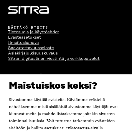
NÄITÄKÖ ETSIT?
Tietosuoja ja käyttöehdot
Evästeasetukset
Ilmoituskanava
Saavutettavuusseloste
Asiakirjajulkisuuskuvaus
Sitran digitaalinen viestintä ja verkkopalvelut
OTA YHTEYTTÄ
Suomen itsenäisyyden juhlarahasto Sitra
Maistuiskos keksi?
Itämerenkatu 11-13, PL 160,
00181 Helsinki
Sivustomme käyttää evästeitä. Käytämme evästeitä
Puhelin +358 294 618 991
Sähköpostiosoite
nähdäksemme mistä sisällöistä sivustomme käyttäjät ovat
etunimi.sukunimi@sitra.fi tai sitra@sitra.fi
kiinnostuneita ja mahdollistaaksemme joitakin sivuston
Saapumisohjeet
toiminnallisuuksia. Voit tutustua tarkemmin evästeiden
sisältöön ja hallita asetuksiasi evästeasetus-sivulla
Y-tunnus 0202132-3