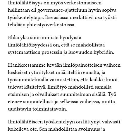
Ilmiölähtöisyys on myös verkostomaiseen
hallintaan eli governance-ajatteluun hyvin sopiva
työskentelytapa. Itse asiassa merkittävä osa työstä
tehdään yhteistyöverkostoissa.
Ehkä yksi suurimmista hyödyistä
ilmiölähtöisyydessä on, että se mahdollistaa
systemaattisen prosessin ja luovuuden hybridin.
Hankkeessamme kevään ilmiöpainotteisen vaiheen
keskeiset rytmitykset määriteltiin ennalta, ja
työsuunnitelmalla varmistettiin, että kaikki ilmiöt
tulevat käsiteltyä. Ilmiötyö mahdollisti samalla
etsimisen ja oivallukset suunnitelman sisällä. Työ
etenee suunnitellusti ja selkeissä vaiheissa, mutta
uudistavin toimintatavoin.
Ilmiölähtöiseen työskentelyyn on liittynyt vahvasti
kokeileva ote. Sen mahdollistaa avoimuus ja