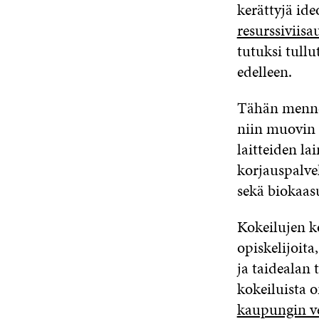
kerättyjä id
resurssiviisa
tutuksi tullu
edelleen.
Tähän mennes
niin muovin 
laitteiden la
korjauspalvel
sekä biokaas
Kokeilujen k
opiskelijoit
ja taidealan 
kokeiluista o
kaupungin ve