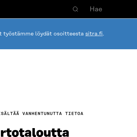
ot työstämme löydät osoitteesta
sitra.fi
.
ISÄLTÄÄ VANHENTUNUTTA TIETOA
ertotaloutta