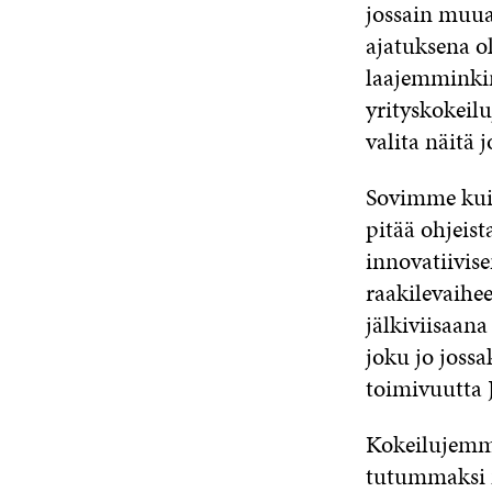
jossain muua
ajatuksena o
laajemminkin
yrityskokeil
valita näitä 
Sovimme kuit
pitää ohjeis
innovatiivis
raakilevaihee
jälkiviisaana
joku jo jossa
toimivuutta 
Kokeilujemme
tutummaksi 