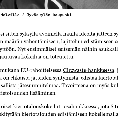
 Melville / Jyväskylän kaupunki
 sitten syksyllä avoimella haulla ideoita jätteen 
en määrän vähentämiseen, lajittelun edistämiseen s
yttöön. Nyt ensimmäiset seitsemän näihin asukkail
jautuvaa kokeilua on toteutettu.
 mukana EU-rahoitteisessa
Circwaste-hankkeessa
,
 on ehkäistä jätteiden syntymistä, edistää kiertotal
nsallista jätesuunnitelmaa. Tavoitteena on myös kul
 tietoisuuden lisääminen.
töiset kiertotalouskokeilut -osahankkeessa
, jota Si
eskitytään kiertotalouden edistämiseen kokeilemalla