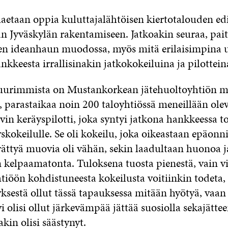
haetaan oppia kuluttajalähtöisen kiertotalouden ed
an Jyväskylän rakentamiseen. Jatkoakin seuraa, pait
n ideanhaun muodossa, myös mitä erilaisimpina u
kkeesta irrallisinakin jatkokokeiluina ja pilottein
suurimmista on Mustankorkean jätehuoltoyhtiön 
 parastaikaa noin 200 taloyhtiössä meneillään ole
n keräyspilotti, joka syntyi jatkona hankkeessa to
kokeilulle. Se oli kokeilu, joka oikeastaan epäonni
erättyä muovia oli vähän, sekin laadultaan huonoa 
n kelpaamatonta. Tuloksena tuosta pienestä, vain vi
iöön kohdistuneesta kokeilusta voitiinkin todeta, 
sestä ollut tässä tapauksessa mitään hyötyä, vaan 
 olisi ollut järkevämpää jättää suosiolla sekajätte
kin olisi säästynyt.