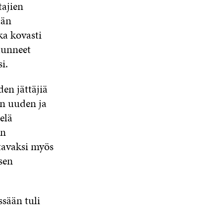
tajien
ään
ka kovasti
lunneet
i.
en jättäjiä
n uuden ja
elä
in
ltavaksi myös
sen
sään tuli