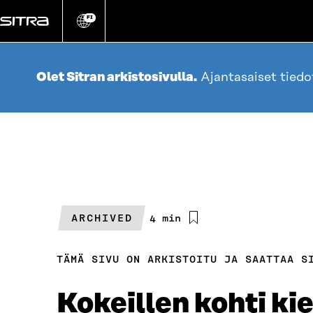
Siirry
suoraan
FI
Vaihda
sivuston
sisältöön
kieli
Olet Sitran arkistosivulla.
Ajantasaiset tied
ARCHIVED
Arvioitu
4 min
lukuaika
TÄMÄ SIVU ON ARKISTOITU JA SAATTAA S
Kokeillen kohti ki