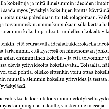
lla kokeiltuja ja mitä ilmeisimmin ideoiden ilmoit
li saada myös Jyväskylä kokeilujen kautta käyttäm
 noita uusia palvelujaan tai teknologioitaan. Vaik
uja toivoimmekin, emme kuitenkaan sillä kertaa ha
jo aiemmin kokeiltuja ideoita uudelleen kokeiltaviks
enkin, että seuraavalla ideahakukierroksella ideoid
taa tarkemmin, että kyseessä on nimenomaan jonku
en asian ensimmäinen kokeilu – ja että toivomme vi
ssa olevia yritysideoita kokeiltavaksi. Toisaalta, nä
 voi toki pohtia, olisiko sittenkin voitu ottaa kokei
kin muualla aiemmin kokeiltu yritysidea ja testata 
Jyväskylässä.
 välityksellä kiertotalous monimerkityksellisyydes
myös kaupungin asukkaille, vaikkemme massoja