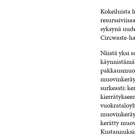
Kokeiluista 
resurssiviisa
syksynä uude
Circwaste-han
Näistä yksi 
käynnistämä,
pakkausmuovi
muovinkeräys
surkeasti: k
kierrätyksee
vuokrataloyht
muovinkeräyk
kerätty muovi
Kustannuksia