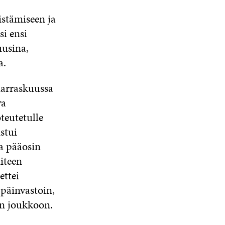
K
S
A
S
istämiseen ja
U
A
A
N
si ensi
A
usina,
S
S
a.
A
marraskuussa
va
teutetulle
stui
ja pääosin
iteen
ettei
päinvastoin,
en joukkoon.