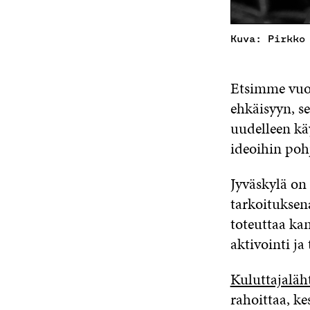
Kuva: Pirkko
Etsimme vuosi
ehkäisyyn, s
uudelleen kä
ideoihin poh
Jyväskylä on
tarkoituksena
toteuttaa ka
aktivointi ja
Kuluttajaläh
rahoittaa, k