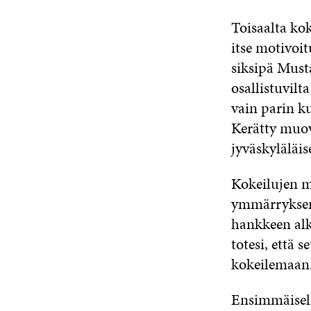
Toisaalta kok
itse motivoit
siksipä Must
osallistuvilt
vain parin k
Kerätty muovi
jyväskyläläis
Kokeilujen m
ymmärryksem
hankkeen alk
totesi, että 
kokeilemaan
Ensimmäisellä