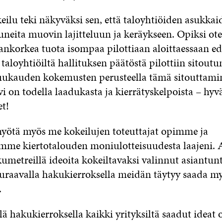
eilu teki näkyväksi sen, että taloyhtiöiden asukkai
uneita muovin lajitteluun ja keräykseen. Opiksi ote
ankorkea tuota isompaa pilottiaan aloittaessaan ed
a taloyhtiöiltä hallituksen päätöstä pilottiin sitout
uukauden kokemusten perusteella tämä sitouttamin
 on todella laadukasta ja kierrätyskelpoista – hyv
et!
yötä myös me kokeilujen toteuttajat opimme ja
me kiertotalouden moniulotteisuudesta laajeni. 
umetreillä ideoita kokeiltavaksi valinnut asiantu
seuraavalla hakukierroksella meidän täytyy saada my
.
 hakukierroksella kaikki yrityksiltä saadut ideat o