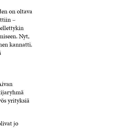
den on oltava
ttiin –
ellettykin
umiseen. Nyt,
en kannatti.
ä
Aivan
ntijaryhmä
ös yrityksiä
livat jo