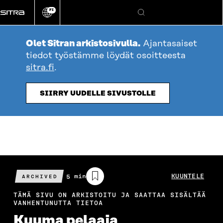
Siirry
FI
suoraan
Vaihda
Hae
sivuston
sisältöön
kieli
Olet Sitran arkistosivulla.
Ajantasaiset
tiedot työstämme löydät osoitteesta
sitra.fi
.
SIIRRY UUDELLE SIVUSTOLLE
Arvioitu
5 min
KUUNTELE
ARCHIVED
lukuaika
TÄMÄ SIVU ON ARKISTOITU JA SAATTAA SISÄLTÄÄ
VANHENTUNUTTA TIETOA
Kuuma pelaaja