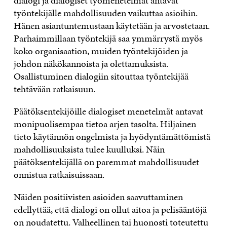
dialogi ja dialogiset työmenetelmät antavat
työntekijälle mahdollisuuden vaikuttaa asioihin.
Hänen asiantuntemustaan käytetään ja arvostetaan.
Parhaimmillaan työntekijä saa ymmärrystä myös
koko organisaation, muiden työntekijöiden ja
johdon näkökannoista ja olettamuksista.
Osallistuminen dialogiin sitouttaa työntekijää
tehtävään ratkaisuun.
Päätöksentekijöille dialogiset menetelmät antavat
monipuolisempaa tietoa arjen tasolta. Hiljainen
tieto käytännön ongelmista ja hyödyntämättömistä
mahdollisuuksista tulee kuulluksi. Näin
päätöksentekijällä on paremmat mahdollisuudet
onnistua ratkaisuissaan.
Näiden positiivisten asioiden saavuttaminen
edellyttää, että dialogi on ollut aitoa ja pelisääntöjä
on noudatettu. Valheellinen tai huonosti toteutettu