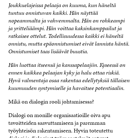
Joukkuelajeissa pelaaja on kuuma, kun häneltä
tuntuu onnistuvan kaikki. Hän näyttää
nopeammalta ja vahvemmalta. Hän on rohkeampi
ja yritteliäämpi. Hän voittaa kaksinkamppailut ja
ratkaisee ottelut. Todellisuudessa kaikki ei häneltä
onnistu, mutta epäonnistumiset eivät lannista häntä.
Onnistumiset taas lisäävät buustia.
Hän luottaa itseensä ja kanssapelaajiin. Kyseessä on
ennen kaikkea pelaajan kyky ja halu ottaa riskiä.
Hyvä valmentaja osaa rakentaa edellytyksiä tällaisen
kuumuuden syntymiselle ja havaitsee potentiaalin.
Mikä on dialogin rooli johtamisessa?
Dialogi on monille organisaatioille oiva apu
tavoitteiden saavuttamiseen ja paremman
työyhteisön rakentamiseen. Hyvin toteutettu