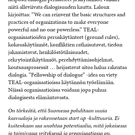
niitä alleviivata dialogisuuden kautta. Laloux
kirjoittaa: ”We can reinvent the basic structures and
practices of organizations to make everyone
powerful and no one powerless.” TEAL-
organisaatioiden peruskäytänteet (ground rules),
kokouskäytännöt, konfliktien ratkaisutavat, tiedon
jakamistavat, henkilöstötilaisuudet,
rekrytointikäytännöt, perehdyttämisohjelmat,
koutsausprosessit … heijastavat aitoa halua rakentaa
dialogia. ”Fellowship of dialogue” -idea on viety
TEAL-organisaatioissa käytännön työelämään.
Näissä organisaatioissa voidaan jopa puhua
dialogisesta elämäntavasta.
On tärkeätä, että Suomessa pohditaan uusia
kasvualoja ja rakennetaan start up -kulttuuria. Ei
kuitenkaan saa unohtaa potentiaalia, mitä jokaisessa
jo toimivassa yrityksessä ja organisaatiossa on.