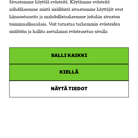
Sivustomme käyttää evästeitä. Käytämme evästeitä
Puhelin +358 294 618 991
Sähköpostiosoite
nähdäksemme mistä sisällöistä sivustomme käyttäjät ovat
etunimi.sukunimi@sitra.fi tai sitra@sitra.fi
kiinnostuneita ja mahdollistaaksemme joitakin sivuston
Saapumisohjeet
toiminnallisuuksia. Voit tutustua tarkemmin evästeiden
sisältöön ja hallita asetuksiasi evästeasetus-sivulla
Y-tunnus 0202132-3
OLEMME NÄISSÄ SOMEISSA
SALLI KAIKKI
Facebook
Avautuu
uudessa
Linkedin
ikkunassa
KIELLÄ
Avautuu
uudessa
Youtube
ikkunassa
Avautuu
NÄYTÄ TIEDOT
uudessa
Instagram
ikkunassa
Avautuu
uudessa
ikkunassa