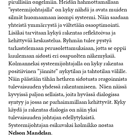
pirullisiin ongelmiin. Heidän hahmottamallaan
”systeemijohtajalla” on kyky nähdä ja avata muiden
silmät huomaamaan isompi systeemi. Näin saadaan
yhteistä ymmärrystä ja vältetään osaoptimointi.
Lisäksi tarvitaan kykyä rakentaa reflektoivaa ja
kehittyvää keskustelua. Ryhmän tulee pystyä
tarkastelemaan perusolettamuksiaan, jotta se oppii
kuulemaan aidosti eri osapuolten näkemyksiä.
Kolmanneksi systeemijohtajalla on kyky rakentaa
positiivinen ”jännite” nykytilan ja tahtotilan välille.
Näin päästään tähän hetkeen sidotusta reagoinnista
tulevaisuuden yhdessä rakentamiseen. Näen näissä
kyvyissä paljon sellaista, joita hyvässä dialogissa
syntyy ja jossa ne parhaimmillaan kehittyvät. Kyky
käydä ja rakentaa dialogia on näin yksi
tulevaisuuden johtajan edellytyksistä.
Systeemijohtajan esikuvaksi kolmikko nostaa
Nelson Mandelan
.