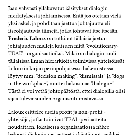
Jaan vahvasti ylläkuvatut käsitykset dialogin
merkityksestä johtamisessa. Entä jos otetaan vielä
yksi askel, ja pohditaan jaettua johtajuutta eli
itseohjautuvia tiimejä, jotka johtavat itse itseään.
Frederic Laloux
on tutkinut tällaisia jaetun
johtajuuden malleja kutsuen niitä ”evolutionary-
TEAL” -organisaatioiksi. Mikä on dialogin rooli
tällaisissa ilman hierarkioita toimivissa yhteisöissä?
Lalouxin kirjan perinpohjaisessa hakemistossa
löytyy mm. ”decision making”, ”dismissals” ja ”dogs
in the workplace”, muttei hakusanaa ”dialogue”.
Tästä ei voi vetää johtopäätöstä, ettei dialogilla olisi
sijaa tulevaisuuden organisoitumistavassa.
Laloux esittelee useita profit ja non-profit -
yhteisöjä, jotka toimivat TEAL-periaatteita
noudattaen. Jokaisessa organisaatiossa näkee
helposti dialogin periaatteet ja käytännöt, vaikkei