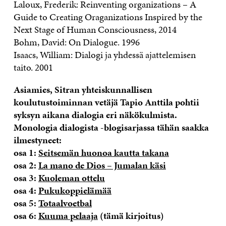
Laloux, Frederik: Reinventing organizations – A
Guide to Creating Oraganizations Inspired by the
Next Stage of Human Consciousness, 2014
Bohm, David: On Dialogue. 1996
Isaacs, William: Dialogi ja yhdessä ajattelemisen
taito. 2001
Asiamies, Sitran yhteiskunnallisen
koulutustoiminnan vetäjä Tapio Anttila pohtii
syksyn aikana dialogia eri näkökulmista.
Monologia dialogista -blogisarjassa tähän saakka
ilmestyneet:
osa 1:
Seitsemän huonoa kautta takana
osa 2:
La mano de Dios – Jumalan käsi
osa 3:
Kuoleman ottelu
osa 4:
Pukukoppielämää
osa 5:
Totaalvoetbal
osa 6:
Kuuma pelaaja
(tämä kirjoitus)