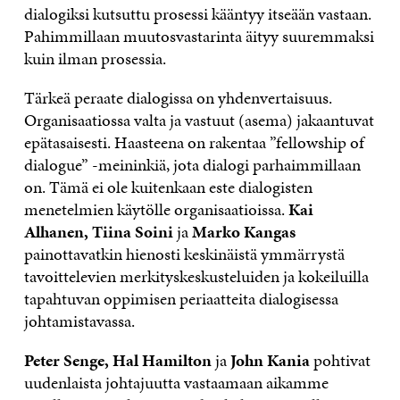
dialogiksi kutsuttu prosessi kääntyy itseään vastaan.
Pahimmillaan muutosvastarinta äityy suuremmaksi
kuin ilman prosessia.
Tärkeä peraate dialogissa on yhdenvertaisuus.
Organisaatiossa valta ja vastuut (asema) jakaantuvat
epätasaisesti. Haasteena on rakentaa ”fellowship of
dialogue” -meininkiä, jota dialogi parhaimmillaan
on. Tämä ei ole kuitenkaan este dialogisten
menetelmien käytölle organisaatioissa.
Kai
Alhanen, Tiina Soini
ja
Marko Kangas
painottavatkin hienosti keskinäistä ymmärrystä
tavoittelevien merkityskeskusteluiden ja kokeiluilla
tapahtuvan oppimisen periaatteita dialogisessa
johtamistavassa.
Peter Senge, Hal Hamilton
ja
John Kania
pohtivat
uudenlaista johtajuutta vastaamaan aikamme