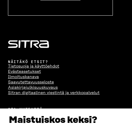
NÄITÄKÖ ETSIT?
Tietosuoja ja käyttöehdot
Evästeasetukset
Ilmoituskanava
Saavutettavuusseloste
Asiakirjajulkisuuskuvaus
Sitran digitaalinen viestintä ja verkkopalvelut
OTA YHTEYTTÄ
Suomen itsenäisyyden juhlarahasto Sitra
Maistuiskos keksi?
Itämerenkatu 11-13, PL 160,
00181 Helsinki