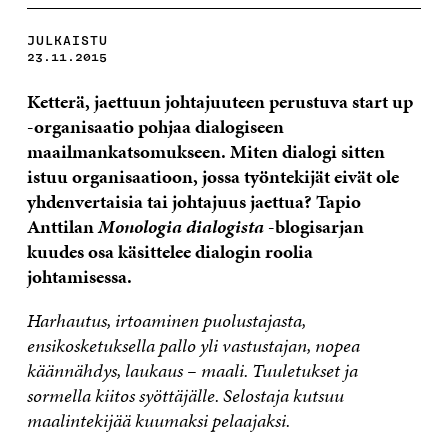
JULKAISTU
23.11.2015
Ketterä, jaettuun johtajuuteen perustuva start up
-organisaatio pohjaa dialogiseen
maailmankatsomukseen. Miten dialogi sitten
istuu organisaatioon, jossa työntekijät eivät ole
yhdenvertaisia tai johtajuus jaettua?
Tapio
Anttilan
Monologia dialogista
-blogisarjan
kuudes osa käsittelee dialogin roolia
johtamisessa.
H
arhautus, irtoaminen puolustajasta,
ensikosketuksella pallo yli vastustajan, nopea
käännähdys, laukaus – maali. Tuuletukset ja
sormella kiitos syöttäjälle. Selostaja kutsuu
maalintekijää kuumaksi pelaajaksi.