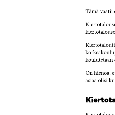
Tämä vaatii 
Kiertotalous
kiertotalous
Kiertotalout
korkeakouluj
koulutetaan 
On hienoa, e
asiaa olisi k
Kiertota
Kiertotalous