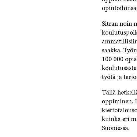
opintoihinsa 
Sitran noin n
koulutuspolku
ammatillisii
saakka.
Työmm
100 000 opis
koulutusastei
työtä ja tarj
Tällä hetkel
oppiminen. 
kiertotalous
kuinka eri m
Suomessa.