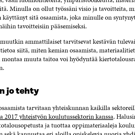
itä. Minulla on ollut työssäni visio ja tavoitteita, 
n käyttänyt sitä osaamista, joka minulle on syntyny
äihin tavoitteisiin pääsemiseksi.
a muutkin ammattilaiset tarvitsevat kestävän tulev
a tietoa siitä, miten kemian osaamista, materiaalitie
i montaa muuta taitoa
voi hyödyntää
kiertotalousr
n.
n jo tehty
osaamista tarvitaan yhteiskunnan kaikilla sektoreil
na 2017 yhteistyön koulutussektorin kanssa
. Halus
totalousopetusta ja tuottaa oppimateriaaleja koulu
in sekä kannustaa eri aloilla opiskelevia nuoria yh