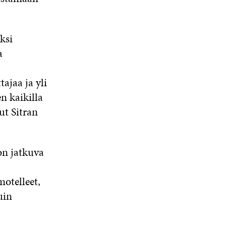
ksi
a
ajaa ja yli
n kaikilla
ut Sitran
on jatkuva
otelleet,
uin