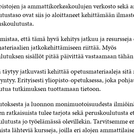
istojen ja ammattikorkeakoulujen verkosto sekä 
tustaso ovat siis jo aloittan
ee
t
kehittämään
ilmast
ouskoulutu
sta
.
mistaa, että tämä hyvä kehitys jatkuu ja resurssej
ateriaalien jatkokehittämiseen riittää. Myös
lutuksen sisällöt pitää päivittää vastaamaan tähän
 täytyy jatkuvasti
kehittää opetusmateriaaleja sit
syntyy. Erityisesti yliopisto-opetuksessa, joka pohja
autua tutkimuksen tuottamaan tietoon.
toksesta ja luonnon monimuotoisuudesta ilmiöinä
n ratkaisuista tulee tarjota sekä peruskoulutusta e
utusta jo työelämässä olevillekin. Tarvitsemme eri
sta lähteviä kursseja, joilla eri alojen ammattilaise