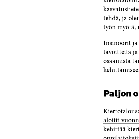
kasvatustiete
tehdä
,
ja ole
työn myötä, n
Insinöörit j
tavoitteita j
osaamista ta
kehittämisee
Paljon o
Kiertotalous
aloitti vuon
kehittää kier
oppilaitoksi