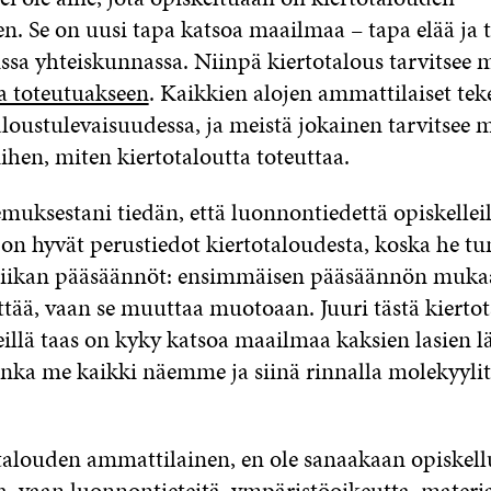
en.
Se
on
uusi
tapa katsoa maailma
a
– tapa elää ja 
lissa yhteiskunnassa. Niinpä
kiertotalous
tarvitsee 
a toteutuakseen
. Kaikkien alojen ammattilaiset teke
taloustulevaisuudessa
,
ja meistä jokainen tarvitsee
ihen, miten kiertotaloutta toteuttaa.
uksestani tiedän, että luonnontiedettä opiskelleil
 on hyvät perustiedot kiertotaloudesta,
koska he tu
ikan pääsäännöt
: ensimmäisen pääsäännön mukaa
ittää, vaan se muuttaa muotoaan. Juuri tästä kierto
eillä
taas
on kyky katsoa maailmaa kaksien lasien l
nka me kaikki näemme ja siinä rinnalla molekyyli
talouden ammattilainen, en ole sanaakaan opiskell
a
,
vaan luonnontieteitä, ympäristöoikeutta, materiaa