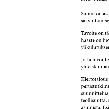
Suomi on ase
saavuttamise
Tavoite on t
haaste on l
ylikulutukse
Jotta
tavoitte
yhteiskunnan
Kiertotalous 
perustutkimu
suunnittelua,
teollisuutta,
asumista.
Esi