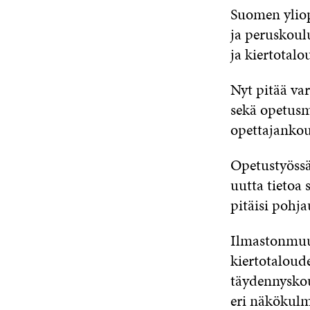
Suomen yliop
ja peruskoulu
ja kiertotal
Nyt pitää var
sekä opetusm
opettajankou
Opetustyössä
uutta tietoa 
pitäisi pohj
Ilmastonmuu
kiertotaloude
täydennyskoul
eri näkökulmi