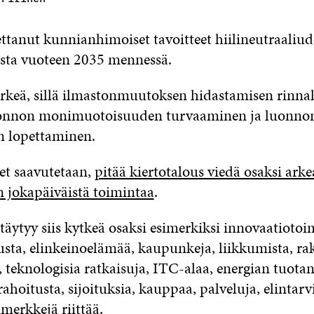
ttanut kunnianhimoiset tavoitteet hiilineutraaliu
sta vuoteen 2035 mennessä.
ärkeä, sillä ilmastonmuutoksen hidastamisen rinnal
uonnon monimuotoisuuden turvaaminen ja luonno
n lopettaminen.
et
saavutetaan
,
pitää kiertotalous viedä osaksi arke
 jokapäiväistä toimintaa
.
täytyy siis kytkeä osaksi esimerkiksi innovaatiotoi
sta, elinkeinoelämää, kaupunkeja, liikkumista, ra
 teknologisia ratkaisuja, ITC-alaa, energian tuotan
 rahoitusta, sijoituksia, kauppaa, palveluja, elintarv
merkkejä riittää.