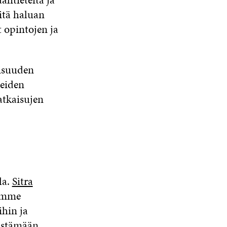
mitä haluan
t opintojen ja
aisuuden
teiden
atkaisujen
la.
Sitra
imme
ihin ja
distämään