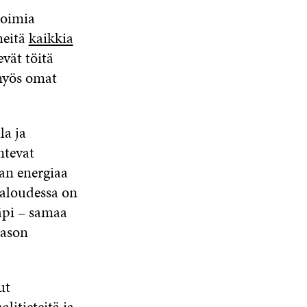
S
toimia
S
meitä
kaikkia
A
vät töitä
 myös omat
la ja
ntevat
n energiaa
taloudessa on
äpi – samaa
tason
ut
litieteitä ja