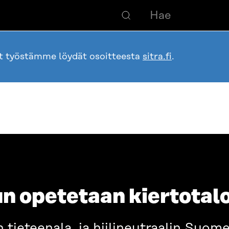
ot työstämme löydät osoitteesta
sitra.fi
.
un opetetaan kiertotal
n tieteenala, ja hiilineutraalin Suo