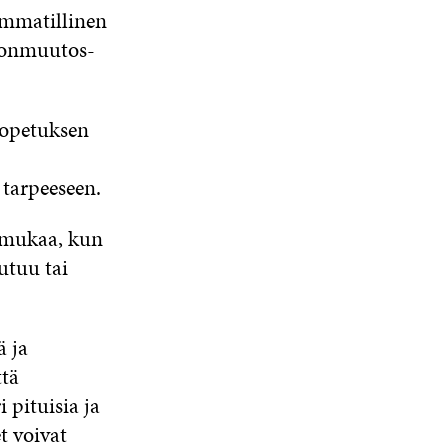
ammatillinen
onmuutos-
a opetuksen
 tarpeeseen.
ä mukaa, kun
utuu tai
 ja
ttä
 pituisia ja
t voivat