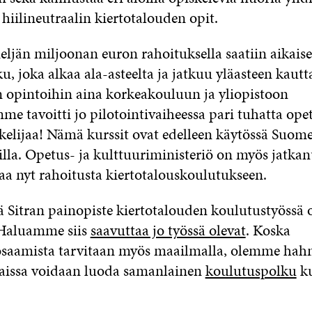
hiilineutraalin kiertotalouden opit.
eljän miljoonan euron rahoituksella saatiin aikaise
, joka alkaa ala-asteelta ja jatkuu yläasteen kautt
n opintoihin aina korkeakouluun ja yliopistoon
e tavoitti jo pilotointivaiheessa pari tuhatta opett
kelijaa!
Nämä kurssit ovat edelleen käytössä Suome
lla. Opetus- ja kulttuuriministeriö on myös jatkan
oaa nyt rahoitusta kiertotalouskoulutukseen.
lä Sitran painopiste kiertotalouden koulutustyössä 
Haluamme siis
saavuttaa jo työssä olevat
. Koska
osaamista tarvitaan myös maailmalla, olemme hahm
aissa voidaan luoda samanlainen
koulutuspolku
k