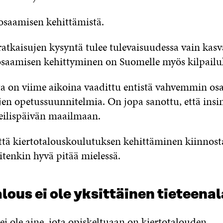
osaamisen kehittämistä.
ratkaisujen kysyntä tulee tulevaisuudessa vain kas
osaamisen kehittyminen on Suomelle myös kilpailu
ta on
viime aikoina vaadittu entistä vahvemmin osa
en opetussuunnitelmia. On jopa sanottu, että insi
eilispäivän maailmaan.
ttä kiertotalouskoulutuksen kehittäminen kiinnost
uitenkin hyvä pitää mielessä.
lous ei ole yksittäinen tieteenal
ei ole aine, jo
ta
opiskeltuaan on kiertotalouden