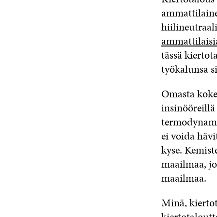
ammattilain
hiilineutraa
ammattilaisi
tässä kierto
työkalunsa si
Omasta kokem
insinööreillä
termodynami
ei voida häv
kyse.
K
emist
maailmaa, jo
maailmaa.
Minä, kierto
kiertotaloutt