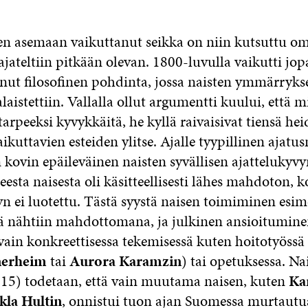
en asemaan vaikuttanut seikka on niin kutsuttu o
 ajateltiin pitkään olevan. 1800-luvulla vaikutti j
nut filosofinen pohdinta, jossa naisten ymmärryks
laistettiin. Vallalla ollut argumentti kuului, että m
 tarpeeksi kyvykkäitä, he kyllä raivaisivat tiensä he
kuttavien esteiden ylitse. Ajalle tyypillinen ajatus
 kovin epäileväinen naisten syvällisen ajattelukyvy
esta naisesta oli käsitteellisesti lähes mahdoton, k
n ei luotettu. Tästä syystä naisen toimiminen esim
 nähtiin mahdottomana, ja julkinen ansioitumine
vain konkreettisessa tekemisessä kuten hoitotyössä 
nerheim
tai
Aurora Karamzin
) tai opetuksessa. Na
015) todetaan, että vain muutama naisen, kuten
Ka
kla Hultin
, onnistui tuon ajan Suomessa murtautua