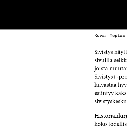
Kuva: Topias
Sivistys näyt
sivuilla seikk
joista muuta
Sivistys+-pr
kuvastaa hyv
esiintyy kaks
sivistyskesku
Historiankir
koko todelli