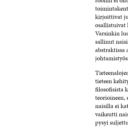
rooliin ei ol
toimintakentä
kirjoittivat 
osallistuivat
Varsinkin luo
sallinut nai
abstraktissa 
johtamistyös
Tieteenalojen
tieteen kehi
filosofisista
teorioineen,
naisilla ei k
vaikeutti nai
pysyi suljett