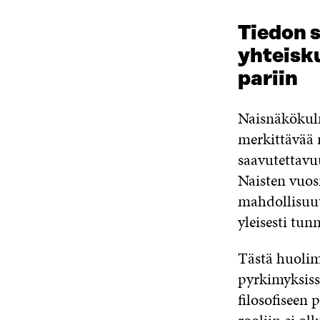
Tiedon 
yhteisku
pariin
Naisnäkökulm
merkittävää 
saavutettavu
Naisten vuos
mahdollisuut
yleisesti tun
Tästä huolima
pyrkimyksissä
filosofiseen 