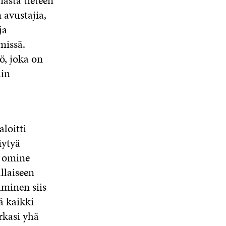
masta tieteen
 avustajia,
ja
missä.
ö, joka on
iin
loitti
iytyä
a omine
llaiseen
uminen siis
ä kaikki
rkasi yhä