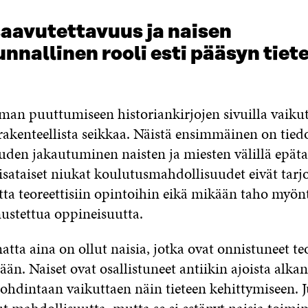
saavutettavuus ja naisen
nnallinen rooli esti pääsyn tiet
an puuttumiseen historiankirjojen sivuilla vaikut
rakenteellista seikkaa. Näistä ensimmäinen on tied
uden jakautuminen naisten ja miesten välillä epätas
isataiset niukat koulutusmahdollisuudet eivät tarj
ta teoreettisiin opintoihin eikä mikään taho myönt
nustettua oppineisuutta.
tta aina on ollut naisia, jotka ovat onnistuneet teo
än. Naiset ovat osallistuneet antiikin ajoista alka
pohdintaan vaikuttaen näin tieteen kehittymiseen. J