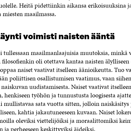
olelle. Heitä pidettiinkin aikansa erikoisuuksina j
 miesten maailmassa.
äynti voimisti naisten ääntä
i tullessaan maailmanlaajuisia muutoksia, minkä 
filosofienkin oli otettava kantaa naisten älyllisee
ppaa naiset vaativat itselleen äänioikeutta. Tuo v
ään poliittisen osallistumisen vaatimus, vaan siihen
 naiskuvan uudistamisesta. Naiset vaativat itsellee
, henkiseen työhön ja tunnustusta loogisesta ajatt
i mullistavaa sata vuotta sitten, jolloin naiskäsitys
lliseen, kahtia jakautuneeseen kuvaan. Naiset lokero
moilla oleviksi viettelijöiksi ja moraalittomiksi keima
n ja perheeseen keskittyviksi äideiksi.