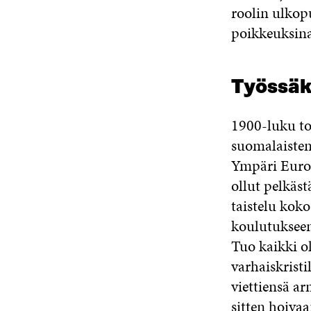
roolin ulkopu
poikkeuksina
Työssäk
1900-luku to
suomalaisten 
Ympäri Euroo
ollut pelkäst
taistelu koko
koulutukseen
Tuo kaikki ol
varhaiskristi
viettiensä ar
sitten hoivaa