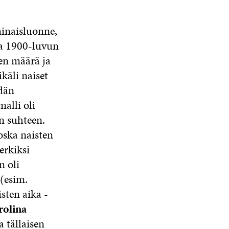
minaisluonne,
opa 1900-luvun
en määrä ja
ikäli naiset
idän
malli oli
n suhteen.
oska naisten
erkiksi
n oli
(esim.
isten aika -
rolina
 tällaisen