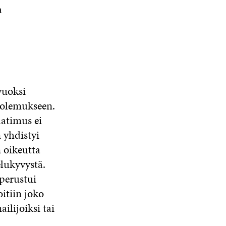
a
vuoksi
n olemukseen.
aatimus ei
 yhdistyi
n oikeutta
elukyvystä.
 perustui
itiin joko
ilijoiksi tai