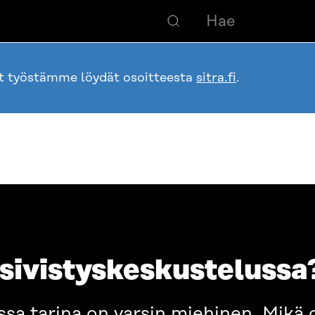
ot työstämme löydät osoitteesta
sitra.fi
.
a sivistyskeskustelussa
ssa tarina on varsin miehinen. Mikä o