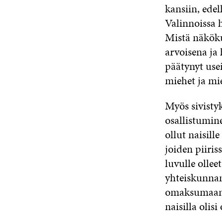
kansiin, ede
Valinnoissa 
Mistä näköku
arvoisena ja 
päätynyt use
miehet ja mi
Myös sivistyk
osallistumin
ollut naisille
joiden piiris
luvulle olle
yhteiskunnan
omaksumaan t
naisilla olisi