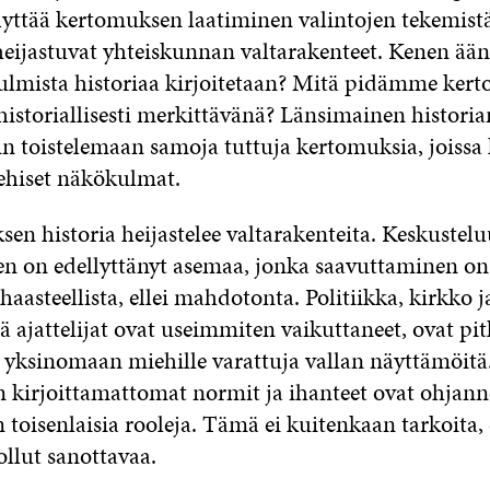
llyttää kertomuksen laatiminen valintojen tekemistä
heijastuvat yhteiskunnan valtarakenteet. Kenen ää
lmista historiaa kirjoitetaan? Mitä pidämme kert
historiallisesti merkittävänä? Länsimainen historia
in toistelemaan samoja tuttuja kertomuksia, joissa
ehiset näkökulmat.
sen historia heijastelee valtarakenteita. Keskustel
en on edellyttänyt asemaa, jonka saavuttaminen on 
 haasteellista, ellei mahdotonta. Politiikka, kirkko j
sä ajattelijat ovat useimmiten vaikuttaneet, ovat pi
et yksinomaan miehille varattuja vallan näyttämöit
 kirjoittamattomat normit ja ihanteet ovat ohjanne
oisenlaisia rooleja. Tämä ei kuitenkaan tarkoita, 
 ollut sanottavaa.