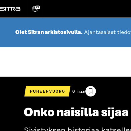
Siirry
suoraan
FI
Vaihda
sivuston
sisältöön
kieli
Olet Sitran arkistosivulla.
Ajantasaiset tied
PUHEENVUORO
Arvioitu
6 min
lukuaika
Onko naisilla sija
Sivistyksen historiaa katselle