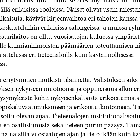
lut mahdollisuutta, mutta se ei estänyt naisia toimi
llä erilaisissa rooleissa. Naiset olivat usein miesten
julkaisuja, kävivät kirjeenvaihtoa eri tahojen kanssa 
 keskusteluihin erilaisissa salongeissa ja muissa ryh
starilaitos on ollut vuosisatojen kuluessa ympärist
sille kunnianhimoisten päämäärien toteuttamisen n
ajattelussa eri tieteenaloilla kuin käytännöllisessä
sä.
 eriytyminen mutkisti tilannetta. Valistuksen aika a
tyksen nykyiseen muotoonsa ja oppineisuus alkoi er
 kysymyksistä kohti nykyisenkaltaista erikoistumist
 opiskeluvaatimuksineen ja erikoistutkintoineen. Tä
atsottu olevan sijaa. Tieteenalojen institutionalisoit
sten osallistumista sekä tieteen piiriin pääsyä. Täm
una naisilta vuosisatojen ajan ja tieto ikään kuin ka