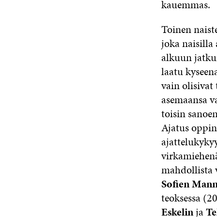
kauemmas.
Toinen naist
joka naisilla
alkuun jatku
laatu kyseena
vain olisivat
asemaansa vai
toisin sanoen
Ajatus oppine
ajattelukykyy
virkamiehenä
mahdollista 
Sofien Man
teoksessa (2
Eskelin
ja
Te