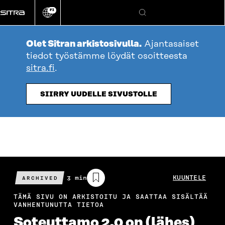
Siirry
FI
suoraan
Vaihda
Hae
sivuston
sisältöön
kieli
Olet Sitran arkistosivulla.
Ajantasaiset
tiedot työstämme löydät osoitteesta
sitra.fi
.
SIIRRY UUDELLE SIVUSTOLLE
Arvioitu
3 min
KUUNTELE
ARCHIVED
lukuaika
TÄMÄ SIVU ON ARKISTOITU JA SAATTAA SISÄLTÄÄ
VANHENTUNUTTA TIETOA
Soteuttamo 2.0 on (lähes)