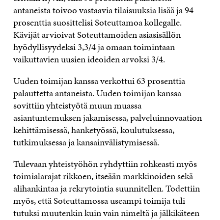
antaneista toivoo vastaavia tilaisuuksia lisää ja 94
prosenttia suosittelisi Soteuttamoa kollegalle.
Kävijät arvioivat Soteuttamoiden asiasisällön
hyödyllisyydeksi 3,3/4 ja omaan toimintaan
vaikuttavien uusien ideoiden arvoksi 3/4.
Uuden toimijan kanssa verkottui 63 prosenttia
palauttetta antaneista. Uuden toimijan kanssa
sovittiin yhteistyötä muun muassa
asiantuntemuksen jakamisessa, palveluinnovaation
kehittämisessä, hanketyössä, koulutuksessa,
tutkimuksessa ja kansainvälistymisessä.
Tulevaan yhteistyöhön ryhdyttiin rohkeasti myös
toimialarajat rikkoen, itseään markkinoiden sekä
alihankintaa ja rekrytointia suunnitellen. Todettiin
myös, että Soteuttamossa useampi toimija tuli
tutuksi muutenkin kuin vain nimeltä ja jälkikäteen