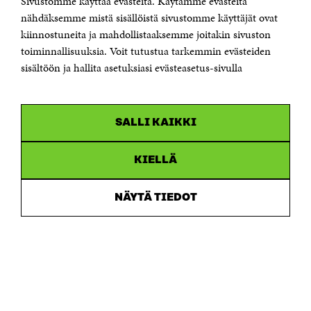
Sivustomme käyttää evästeitä. Käytämme evästeitä
Puhelin +358 294 618 991
Sähköpostiosoite
nähdäksemme mistä sisällöistä sivustomme käyttäjät ovat
etunimi.sukunimi@sitra.fi tai sitra@sitra.fi
kiinnostuneita ja mahdollistaaksemme joitakin sivuston
Saapumisohjeet
toiminnallisuuksia. Voit tutustua tarkemmin evästeiden
sisältöön ja hallita asetuksiasi evästeasetus-sivulla
Y-tunnus 0202132-3
OLEMME NÄISSÄ SOMEISSA
SALLI KAIKKI
Facebook
Avautuu
uudessa
Linkedin
ikkunassa
KIELLÄ
Avautuu
uudessa
Youtube
ikkunassa
Avautuu
NÄYTÄ TIEDOT
uudessa
Instagram
ikkunassa
Avautuu
uudessa
ikkunassa