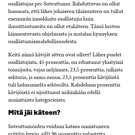
osallistujaa per Soteuttamo. Ilahduttavaa on ollut
huomata, että lähes jokaiseen tilaisuuteen on tullut
enemmän innokkaita osallistujia kuin
ilmoittautuneita on ollut etukäteen. Tämä kertoo
kiinnostavasta ohjelmasta ja matalan kynnyksen
osallistumismahdollisuudesta.
Keitä nämä kävijät sitten ovat olleet? Lähes puolet
osallistujista, 45 prosenttia, on edustanut yksityisiä
toimijoita, vajaa neljännes, 23,5 prosenttia, julkista
sektoria, ja sama osuus, 23,5 prosenttia kävijöistä
tuli kolmannelta sektorilta. Kahdeksan prosenttia
kävijöistä ei sijoittunut mihinkään edellä
mainituista kategorioista.
Mitä jäi käteen?
Soteuttamoiden voidaan katsoa onnistuneen
erittäin hyvin, sillä 96 prosenttia palautetta