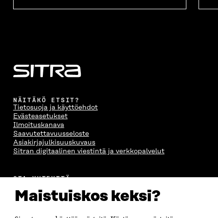
NÄITÄKÖ ETSIT?
Tietosuoja ja käyttöehdot
Evästeasetukset
Ilmoituskanava
Saavutettavuusseloste
Asiakirjajulkisuuskuvaus
Sitran digitaalinen viestintä ja verkkopalvelut
OTA YHTEYTTÄ
Suomen itsenäisyyden juhlarahasto Sitra
Maistuiskos keksi?
Itämerenkatu 11-13, PL 160,
00181 Helsinki