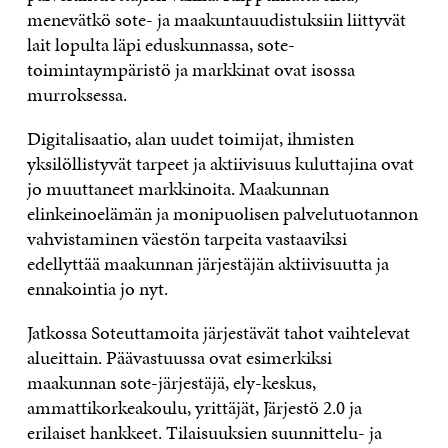
menevätkö sote- ja maakuntauudistuksiin liittyvät
lait lopulta läpi eduskunnassa, sote-
toimintaympäristö ja markkinat ovat isossa
murroksessa.
Digitalisaatio, alan uudet toimijat, ihmisten
yksilöllistyvät tarpeet ja aktiivisuus kuluttajina ovat
jo muuttaneet markkinoita. Maakunnan
elinkeinoelämän ja monipuolisen palvelutuotannon
vahvistaminen väestön tarpeita vastaaviksi​
edellyttää maakunnan järjestäjän aktiivisuutta ja
ennakointia jo nyt.
Jatkossa Soteuttamoita järjestävät tahot vaihtelevat
alueittain. Päävastuussa ovat esimerkiksi
maakunnan sote-järjestäjä, ely-keskus,
ammattikorkeakoulu, yrittäjät, Järjestö 2.0 ja
erilaiset hankkeet. Tilaisuuksien suunnittelu- ja