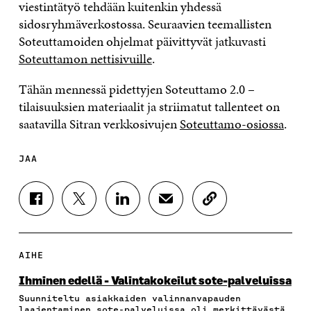
viestintätyö tehdään kuitenkin yhdessä
sidosryhmäverkostossa. Seuraavien teemallisten
Soteuttamoiden ohjelmat päivittyvät jatkuvasti
Soteuttamon nettisivuille
.
Tähän mennessä pidettyjen Soteuttamo 2.0 –
tilaisuuksien materiaalit ja striimatut tallenteet on
saatavilla Sitran verkkosivujen
Soteuttamo-osiossa
.
JAA
J
J
J
J
K
A
A
A
A
O
A
A
A
A
P
F
T
L
S
I
A
W
I
Ä
O
AIHE
C
I
N
H
I
E
T
K
K
A
Ihminen edellä - Valintakokeilut sote-palveluissa
B
T
E
Ö
R
Suunniteltu asiakkaiden valinnanvapauden
O
E
D
P
T
laajentaminen sote-palveluissa oli merkittävästä