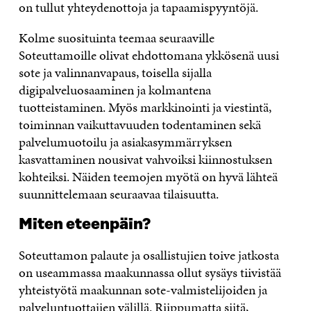
on tullut yhteydenottoja ja tapaamispyyntöjä.
Kolme suosituinta teemaa seuraaville
Soteuttamoille olivat ehdottomana ykkösenä uusi
sote ja valinnanvapaus, toisella sijalla
digipalveluosaaminen ja kolmantena
tuotteistaminen. Myös markkinointi ja viestintä,
toiminnan vaikuttavuuden todentaminen sekä
palvelumuotoilu ja asiakasymmärryksen
kasvattaminen nousivat vahvoiksi kiinnostuksen
kohteiksi. Näiden teemojen myötä on hyvä lähteä
suunnittelemaan seuraavaa tilaisuutta.
Miten eteenpäin?
Soteuttamon palaute ja osallistujien toive jatkosta
on useammassa maakunnassa ollut sysäys tiivistää
yhteistyötä maakunnan sote-valmistelijoiden ja
palveluntuottajien välillä. Riippumatta siitä,