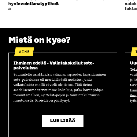
A
S
A
N
hyvinvointianalyytikoit
valok
S
S
S
A
a
fakta
S
A
S
S
A
A
S
A
Mistä on kyse?
AIHE
Ihminen edellä - Valintakokeilut sote-
Uu
palveluissa
Tekn
Suunniteltu asiakkaiden valinnanvapauden laajentaminen
vauh
sote-palveluissa oli merkittävästä uudistus, jonka
ja k
vaikutuksista meillä ei vielä ole tietoa. Tätä tietoa
tarv
saadaksemme tarvitsimme kokeiluja, jotka loivat pohjaa
kump
toimintamallien, ajattelutapojen ja toimintakulttuurin
ihmi
muutokselle. Projekti on päättynyt.
työs
LUE LISÄÄ