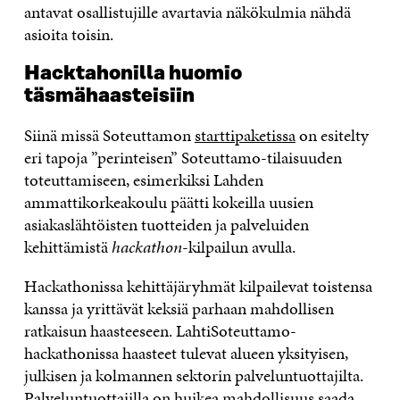
antavat osallistujille avartavia näkökulmia nähdä
asioita toisin.
Hacktahonilla huomio
täsmähaasteisiin
Siinä missä Soteuttamon
starttipaketissa
on esitelty
eri tapoja ”perinteisen” Soteuttamo-tilaisuuden
toteuttamiseen, esimerkiksi Lahden
ammattikorkeakoulu päätti kokeilla uusien
asiakaslähtöisten tuotteiden ja palveluiden
kehittämistä
hackathon
-kilpailun avulla.
Hackathonissa kehittäjäryhmät kilpailevat toistensa
kanssa ja yrittävät keksiä parhaan mahdollisen
ratkaisun haasteeseen. LahtiSoteuttamo-
hackathonissa haasteet tulevat alueen yksityisen,
julkisen ja kolmannen sektorin palveluntuottajilta.
Palveluntuottajilla on huikea mahdollisuus saada