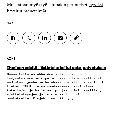
Muistathan myös työkalupakin perinteiset,
hyviksi
havaitut menetelmät
.
JAA
J
J
J
J
K
A
A
A
A
O
A
A
A
A
P
F
T
L
S
I
A
W
I
Ä
O
AIHE
C
I
N
H
I
E
T
K
K
A
Ihminen edellä - Valintakokeilut sote-palveluissa
B
T
E
Ö
R
Suunniteltu asiakkaiden valinnanvapauden
O
E
D
P
T
laajentaminen sote-palveluissa oli merkittävästä
O
R
I
O
I
uudistus, jonka vaikutuksista meillä ei vielä ole
K
I
N
S
K
tietoa. Tätä tietoa saadaksemme tarvitsimme
I
S
I
T
K
kokeiluja, jotka loivat pohjaa toimintamallien,
S
S
S
I
E
ajattelutapojen ja toimintakulttuurin
muutokselle. Projekti on päättynyt.
S
Ä
S
L
L
A
A
Ä
L
I
A
V
A
A
N
V
A
V
A
L