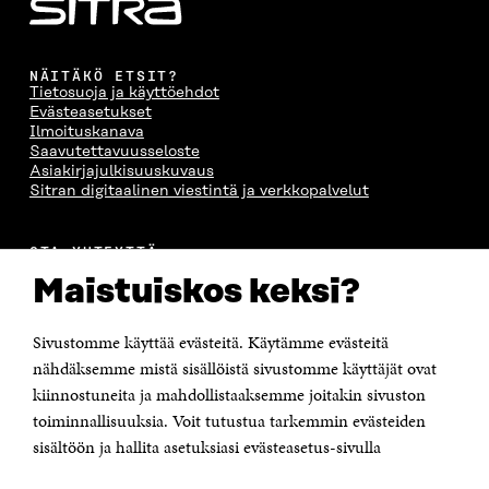
NÄITÄKÖ ETSIT?
Tietosuoja ja käyttöehdot
Evästeasetukset
Ilmoituskanava
Saavutettavuusseloste
Asiakirjajulkisuuskuvaus
Sitran digitaalinen viestintä ja verkkopalvelut
OTA YHTEYTTÄ
Suomen itsenäisyyden juhlarahasto Sitra
Maistuiskos keksi?
Itämerenkatu 11-13, PL 160,
00181 Helsinki
Sivustomme käyttää evästeitä. Käytämme evästeitä
Puhelin +358 294 618 991
Sähköpostiosoite
nähdäksemme mistä sisällöistä sivustomme käyttäjät ovat
etunimi.sukunimi@sitra.fi tai sitra@sitra.fi
kiinnostuneita ja mahdollistaaksemme joitakin sivuston
Saapumisohjeet
toiminnallisuuksia. Voit tutustua tarkemmin evästeiden
sisältöön ja hallita asetuksiasi evästeasetus-sivulla
Y-tunnus 0202132-3