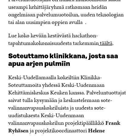
useampi kehittäjäryhmä ratkomaan heidän
ongelmiaan palvelumuotoilun, uuden teknologian
tai alan uusimpien oppien avulla .
Lue koko kevään kestävästä hackathon-
tapahtumakokonaisuudesta tarkemmin
täältä
.
Soteuttamo klinikkana, josta saa
apua arjen pulmiin
Keski-Uudellamaalla kokeiltiin Klinikka-
Soteuttamoita yhdessä Keski-Uudenmaan
Kehittämiskeskus Keuken kanssa. Palveluntuottajat
saivat tulla kysymään ja keskustelemaan sote-
valinnanvapauskokeiluista ja uudesta sote-
uudistuksesta Keski-Uudenmaan
valinnanvapauskokeilun projektipäällikkö
Frank
Ryhäsen
ja projektikoordinaattori
Helene