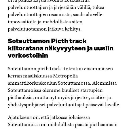
palveluntuottajien ja järjestäjän välillä, tukea
palveluntuottajien osaamista, saada alueelle
innovaatioita ja mahdollistaa siten
palvelutuotannon jatkuva kehitys.
Soteuttamon Picth track
kiitoratana näkyvyyteen ja uusiin
verkostoihin
Soteuttamon picth track -toteutuu ensimmäisen
kerran maaliskuussa
Metropolia
ammattikorkeakoulun Soteuttamossa
. Aiemmissa
Soteuttamoissa olemme kuulleet startupien
picthauksia, mutta nyt myös järjestö-, säätiö- ja
yhdistyspohjaiset palveluntuottajat pääsevät lavalle.
Ajatuksena on, että jatkossa jokaisessa
Soteuttamossa on mahdollista päästä picthaamaan