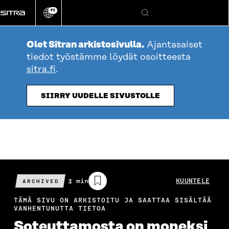
Siirry
FI
suoraan
Vaihda
Hae
sivuston
sisältöön
kieli
Olet Sitran arkistosivulla.
Ajantasaiset
tiedot työstämme löydät osoitteesta
sitra.fi
.
SIIRRY UUDELLE SIVUSTOLLE
Arvioitu
3 min
KUUNTELE
ARCHIVED
lukuaika
TÄMÄ SIVU ON ARKISTOITU JA SAATTAA SISÄLTÄÄ
VANHENTUNUTTA TIETOA
Soteuttamosta on moneksi