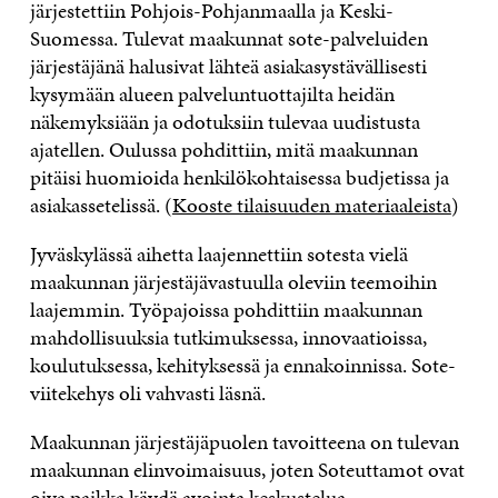
järjestettiin Pohjois-Pohjanmaalla ja Keski-
Suomessa. Tulevat maakunnat sote-palveluiden
järjestäjänä halusivat lähteä asiakasystävällisesti
kysymään alueen palveluntuottajilta heidän
näkemyksiään ja odotuksiin tulevaa uudistusta
ajatellen. Oulussa pohdittiin, mitä maakunnan
pitäisi huomioida henkilökohtaisessa budjetissa ja
asiakassetelissä. (
Kooste tilaisuuden materiaaleista
)
Jyväskylässä aihetta laajennettiin sotesta vielä
maakunnan järjestäjävastuulla oleviin teemoihin
laajemmin. Työpajoissa pohdittiin maakunnan
mahdollisuuksia tutkimuksessa, innovaatioissa,
koulutuksessa, kehityksessä ja ennakoinnissa. Sote-
viitekehys oli vahvasti läsnä.
Maakunnan järjestäjäpuolen tavoitteena on tulevan
maakunnan elinvoimaisuus, joten Soteuttamot ovat
oiva paikka käydä avointa keskustelua