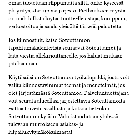
omaa tuotettaan riippumatta siitä, onko kyseessä
pk-yritys, startup vai järjestö. Picthauksien myötä
on mahdollista löytää tuotteelle ostaja, kumppani,
verkostoitua ja saada yleisöltä tärkeää palautetta.
Jos kiinnostuit, katso Soteuttamon
tapahtumakalenterista
seuraavat Soteuttamot ja
laita viestiä allekirjoittaneelle, jos haluat mukaan
pitchaamaan.
Käytössäsi on Soteuttamon työkalupakki, josta voit
valita kiinnostavimmat teemat ja menetelmät, jos
olet järjestämässä Soteuttamoa. Palveluntuottajana
voit seurata alueellasi järjestettäviä Soteuttamoita,
esittää toiveita sisällöstä ja kutsua tietenkin
Soteuttamon kylään. Valmistaudutaan yhdessä
tulevaan murrokseen asiakas- ja
kilpailukykynäkökulmasta!