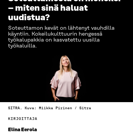
– miten sinä haluat
uudistua?
Soteuttamon kevät on lähtenyt vauhdilla
käyntiin. Kokeilukulttuurin hengessä
työkalupakkia on kasvatettu uusilla
työkaluilla.
SITRA. Kuva: Miikka Pirinen / Sitra
KIRJOITTAJA
Elina Eerola