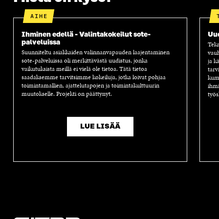
AIHE
Ihminen edellä - Valintakokeilut sote-
Uu
palveluissa
Tekn
Suunniteltu asiakkaiden valinnanvapauden laajentaminen
vauh
sote-palveluissa oli merkittävästä uudistus, jonka
ja k
vaikutuksista meillä ei vielä ole tietoa. Tätä tietoa
tarv
saadaksemme tarvitsimme kokeiluja, jotka loivat pohjaa
kump
toimintamallien, ajattelutapojen ja toimintakulttuurin
ihmi
muutokselle. Projekti on päättynyt.
työs
LUE LISÄÄ