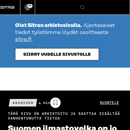
Siirry
FI
suoraan
Vaihda
Hae
sivuston
sisältöön
kieli
Olet Sitran arkistosivulla.
Ajantasaiset
tiedot työstämme löydät osoitteesta
sitra.fi
.
SIIRRY UUDELLE SIVUSTOLLE
Arvioitu
4 min
KUUNTELE
ARCHIVED
lukuaika
TÄMÄ SIVU ON ARKISTOITU JA SAATTAA SISÄLTÄÄ
VANHENTUNUTTA TIETOA
Suomen ilmastovelka on jo