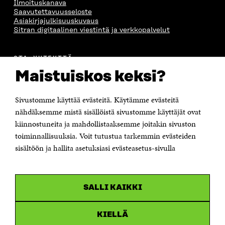
Ilmoituskanava
Saavutettavuusseloste
Asiakirjajulkisuuskuvaus
Sitran digitaalinen viestintä ja verkkopalvelut
OTA YHTEYTTÄ
Suomen itsenäisyyden juhlarahasto Sitra
Maistuiskos keksi?
Itämerenkatu 11-13, PL 160,
00181 Helsinki
Sivustomme käyttää evästeitä. Käytämme evästeitä
Puhelin +358 294 618 991
Sähköpostiosoite
nähdäksemme mistä sisällöistä sivustomme käyttäjät ovat
etunimi.sukunimi@sitra.fi tai sitra@sitra.fi
kiinnostuneita ja mahdollistaaksemme joitakin sivuston
toiminnallisuuksia. Voit tutustua tarkemmin evästeiden
Saapumisohjeet
sisältöön ja hallita asetuksiasi evästeasetus-sivulla
Y-tunnus 0202132-3
OLEMME NÄISSÄ SOMEISSA
SALLI KAIKKI
Facebook
Avautuu
uudessa
Linkedin
ikkunassa
KIELLÄ
Avautuu