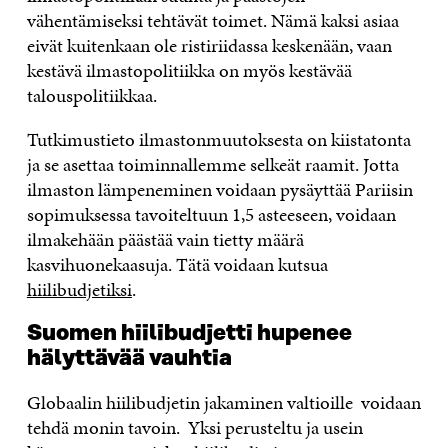
vähentämiseksi tehtävät toimet. Nämä kaksi asiaa
eivät kuitenkaan ole ristiriidassa keskenään, vaan
kestävä ilmastopolitiikka on myös kestävää
talouspolitiikkaa.
Tutkimustieto ilmastonmuutoksesta on kiistatonta
ja se asettaa toiminnallemme selkeät raamit. Jotta
ilmaston lämpeneminen voidaan pysäyttää Pariisin
sopimuksessa tavoiteltuun 1,5 asteeseen, voidaan
ilmakehään päästää vain tietty määrä
kasvihuonekaasuja. Tätä voidaan kutsua
hiilibudjetiksi
.
Suomen hiilibudjetti hupenee
hälyttävää vauhtia
Globaalin hiilibudjetin jakaminen valtioille voidaan
tehdä monin tavoin. Yksi perusteltu ja usein