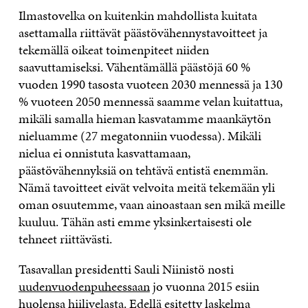
Ilmastovelka on kuitenkin mahdollista kuitata
asettamalla riittävät päästövähennystavoitteet ja
tekemällä oikeat toimenpiteet niiden
saavuttamiseksi. Vähentämällä päästöjä 60 %
vuoden 1990 tasosta vuoteen 2030 mennessä ja 130
% vuoteen 2050 mennessä saamme velan kuitattua,
mikäli samalla hieman kasvatamme maankäytön
nieluamme (27 megatonniin vuodessa). Mikäli
nielua ei onnistuta kasvattamaan,
päästövähennyksiä on tehtävä entistä enemmän.
Nämä tavoitteet eivät velvoita meitä tekemään yli
oman osuutemme, vaan ainoastaan sen mikä meille
kuuluu. Tähän asti emme yksinkertaisesti ole
tehneet riittävästi.
Tasavallan presidentti Sauli Niinistö nosti
uudenvuodenpuheessaan
jo vuonna 2015 esiin
huolensa hiilivelasta. Edellä esitetty laskelma