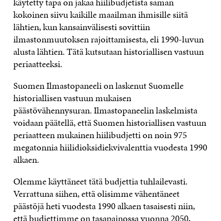
käytetty tapa on jakaa hiilibudjetista saman
kokoinen siivu kaikille maailman ihmisille siitä
lähtien, kun kansainvälisesti sovittiin
ilmastonmuutoksen rajoittamisesta, eli 1990-luvun
alusta lähtien. Tätä kutsutaan historiallisen vastuun
periaatteeksi.
Suomen Ilmastopaneeli on laskenut Suomelle
historiallisen vastuun mukaisen
päästövähennysuran. Ilmastopaneelin laskelmista
voidaan päätellä, että Suomen historiallisen vastuun
periaatteen mukainen hiilibudjetti on noin 975
megatonnia hiilidioksidiekvivalenttia vuodesta 1990
alkaen.
Olemme käyttäneet tätä budjettia tuhlailevasti.
Verrattuna siihen, että olisimme vähentäneet
päästöjä heti vuodesta 1990 alkaen tasaisesti niin,
että budjettimme on tasapainossa vuonna 2050,