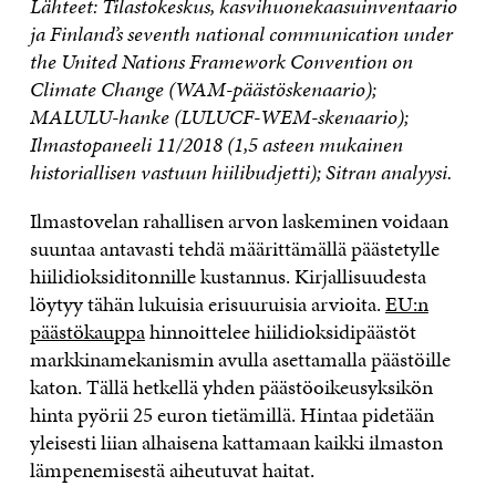
Lähteet: Tilastokeskus, kasvihuonekaasuinventaario
ja Finland’s seventh national communication under
the United Nations Framework Convention on
Climate Change (WAM-päästöskenaario);
MALULU-hanke (LULUCF-WEM-skenaario);
Ilmastopaneeli 11/2018 (1,5 asteen mukainen
historiallisen vastuun hiilibudjetti); Sitran analyysi.
Ilmastovelan rahallisen arvon laskeminen voidaan
suuntaa antavasti tehdä määrittämällä päästetylle
hiilidioksiditonnille kustannus. Kirjallisuudesta
löytyy tähän lukuisia erisuuruisia arvioita.
EU:n
päästökauppa
hinnoittelee hiilidioksidipäästöt
markkinamekanismin avulla asettamalla päästöille
katon. Tällä hetkellä yhden päästöoikeusyksikön
hinta pyörii 25 euron tietämillä. Hintaa pidetään
yleisesti liian alhaisena kattamaan kaikki ilmaston
lämpenemisestä aiheutuvat haitat.