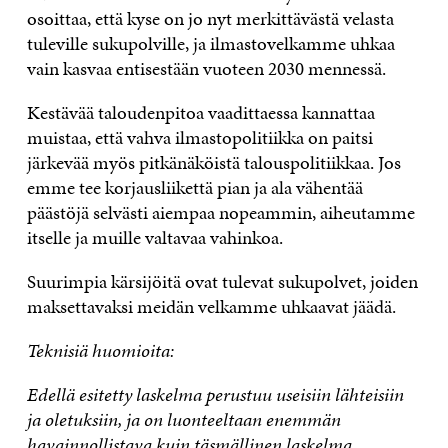
osoittaa, että kyse on jo nyt merkittävästä velasta
tuleville sukupolville, ja ilmastovelkamme uhkaa
vain kasvaa entisestään vuoteen 2030 mennessä.
Kestävää taloudenpitoa vaadittaessa kannattaa
muistaa, että vahva ilmastopolitiikka on paitsi
järkevää myös pitkänäköistä talouspolitiikkaa. Jos
emme tee korjausliikettä pian ja ala vähentää
päästöjä selvästi aiempaa nopeammin, aiheutamme
itselle ja muille valtavaa vahinkoa.
Suurimpia kärsijöitä ovat tulevat sukupolvet, joiden
maksettavaksi meidän velkamme uhkaavat jäädä.
Teknisiä huomioita:
Edellä esitetty laskelma perustuu useisiin lähteisiin
ja oletuksiin, ja on luonteeltaan enemmän
havainnollistava kuin täsmällinen laskelma.