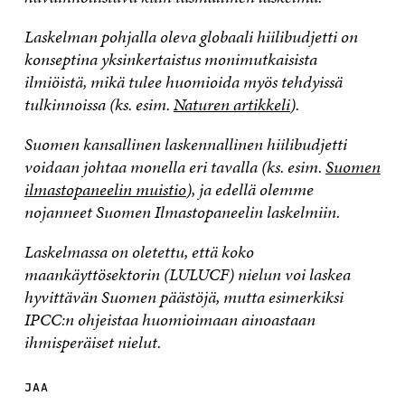
Laskelman pohjalla oleva globaali hiilibudjetti on
konseptina yksinkertaistus monimutkaisista
ilmiöistä, mikä tulee huomioida myös tehdyissä
tulkinnoissa (ks. esim.
Naturen artikkeli
).
Suomen kansallinen laskennallinen hiilibudjetti
voidaan johtaa monella eri tavalla (ks. esim.
Suomen
ilmastopaneelin muistio
), ja edellä olemme
nojanneet Suomen Ilmastopaneelin laskelmiin.
Laskelmassa on oletettu, että koko
maankäyttösektorin (LULUCF) nielun voi laskea
hyvittävän Suomen päästöjä, mutta esimerkiksi
IPCC:n ohjeistaa huomioimaan ainoastaan
ihmisperäiset nielut.
JAA