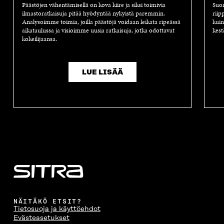
Päästöjen vähentämisellä on kova kiire ja siksi toimivia
Suom
ilmastoratkaisuja pitää hyödyntää nykyistä paremmin.
riip
Analysoimme toimia, joilla päästöjä voidaan leikata ripeässä
kuin
aikataulussa ja visioimme uusia ratkaisuja, jotka odottavat
kest
kokeilijaansa.
LUE LISÄÄ
NÄITÄKÖ ETSIT?
Tietosuoja ja käyttöehdot
Evästeasetukset