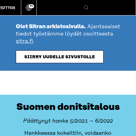
Siirry
FI
suoraan
Vaihda
Hae
sivuston
sisältöön
kieli
Olet Sitran arkistosivulla.
Ajantasaiset
tiedot työstämme löydät osoitteesta
sitra.fi
.
SIIRRY UUDELLE SIVUSTOLLE
Suomen donitsitalous
Päättynyt hanke 5/2021
– 6/2022
Hankkeessa kokeiltiin, voidaanko