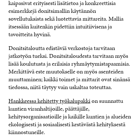
kaipasivat erityisesti lisätietoa ja konkreettisia
esimerkkejä donitsimallin käytännön
sovellutuksista sekä luotettavia mittareita. Mallia
itsessään kuitenkin pidettiin intuitiivisena ja
tavoitteita hyvinä.
Donitsitaloutta edistäviä verkostoja tarvitaan
jatkotyön tueksi. Donitsitaloudesta tarvitaan myös
lisää koulutusta ja erilaisia ryhmäytymistapaamisia.
Merkittävä este muutokselle on myös asenteiden
muuttaminen; kaikki toimet ja mittarit ovat sinänsä
tiedossa, niitä täytyy vain uskaltaa toteuttaa.
Hankkeessa kehitetty työkalupakki
on suunnattu
kuntien viranhaltijoille, päättäjille,
kehitysorganisaatioille ja kaikille kuntien ja alueiden
ekologisesti ja sosiaalisesti kestävästä kehityksestä
kiinnostuneille.