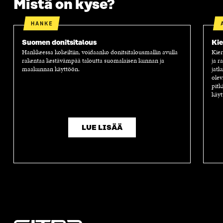
Mistä on kyse?
HANKE
Suomen donitsitalous
Kie
Hankkeessa kokeiltiin, voidaanko donitsitalousmallin avulla
Kier
rakentaa kestävämpää taloutta suomalaisen kunnan ja
ja r
maakunnan käyttöön.
jatk
olev
pitk
käyt
LUE LISÄÄ