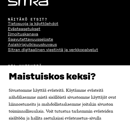
NÄITÄKÖ ETSIT?
Tietosuoja ja käyttöehdot
Evästeasetukset
Ilmoituskanava
Saavutettavuusseloste
Asiakirjajulkisuuskuvaus
Sitran digitaalinen viestintä ja verkkopalvelut
OTA YHTEYTTÄ
Suomen itsenäisyyden juhlarahasto Sitra
Maistuiskos keksi?
Itämerenkatu 11-13, PL 160,
00181 Helsinki
Sivustomme käyttää evästeitä. Käytämme evästeitä
Puhelin +358 294 618 991
Sähköpostiosoite
nähdäksemme mistä sisällöistä sivustomme käyttäjät ovat
etunimi.sukunimi@sitra.fi tai sitra@sitra.fi
kiinnostuneita ja mahdollistaaksemme joitakin sivuston
Saapumisohjeet
toiminnallisuuksia. Voit tutustua tarkemmin evästeiden
sisältöön ja hallita asetuksiasi evästeasetus-sivulla
Y-tunnus 0202132-3