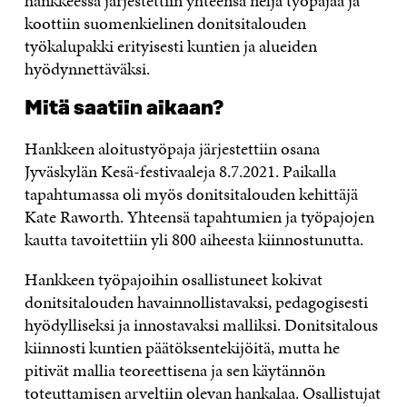
hankkeessa järjestettiin yhteensä neljä työpajaa ja
koottiin suomenkielinen donitsitalouden
työkalupakki erityisesti kuntien ja alueiden
hyödynnettäväksi.
Mitä saatiin aikaan?
Hankkeen aloitustyöpaja järjestettiin osana
Jyväskylän Kesä-festivaaleja 8.7.2021. Paikalla
tapahtumassa oli myös donitsitalouden kehittäjä
Kate Raworth. Yhteensä tapahtumien ja työpajojen
kautta tavoitettiin yli 800 aiheesta kiinnostunutta.
Hankkeen työpajoihin osallistuneet kokivat
donitsitalouden havainnollistavaksi, pedagogisesti
hyödylliseksi ja innostavaksi malliksi. Donitsitalous
kiinnosti kuntien päätöksentekijöitä, mutta he
pitivät mallia teoreettisena ja sen käytännön
toteuttamisen arveltiin olevan hankalaa. Osallistujat